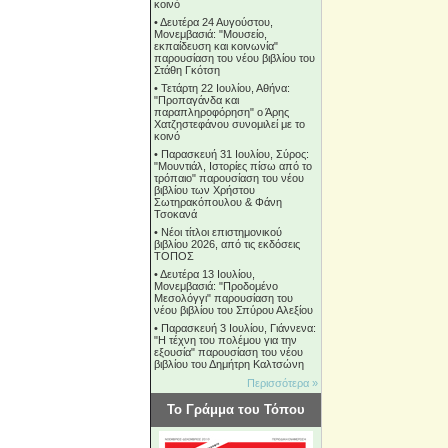
κοινό
•
Δευτέρα 24 Αυγούστου,
Μονεμβασιά: "Μουσείο,
εκπαίδευση και κοινωνία"
παρουσίαση του νέου βιβλίου του
Στάθη Γκότση
•
Τετάρτη 22 Ιουλίου, Αθήνα:
"Προπαγάνδα και
παραπληροφόρηση" ο Άρης
Χατζηστεφάνου συνομιλεί με το
κοινό
•
Παρασκευή 31 Ιουλίου, Σύρος:
"Μουντιάλ, Ιστορίες πίσω από το
τρόπαιο" παρουσίαση του νέου
βιβλίου των Χρήστου
Σωτηρακόπουλου & Φάνη
Τσοκανά
•
Νέοι τίτλοι επιστημονικού
βιβλίου 2026, από τις εκδόσεις
ΤΟΠΟΣ
•
Δευτέρα 13 Ιουλίου,
Μονεμβασιά: "Προδομένο
Μεσολόγγι" παρουσίαση του
νέου βιβλίου του Σπύρου Αλεξίου
•
Παρασκευή 3 Ιουλίου, Γιάννενα:
"Η τέχνη του πολέμου για την
εξουσία" παρουσίαση του νέου
βιβλίου του Δημήτρη Καλτσώνη
Περισσότερα »
Το Γράμμα του Τόπου