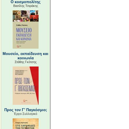
Ο κοσμοπολίτης
Βασίλης Τσιράκης
Μουσείο, εκπαίδευση και
κοινωνία
Στάθης Γκότσης
Προς τον Γ’ Παγκόσμιο;
Έργο Συλλογικό