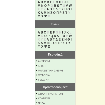
A
B
C
D
E
F
G
H
I
J
K
L
M
N
O
P
Q
R
S
T
U
V
W
X Y Z
Α
Β
Γ
Δ
Ε
Ζ
Η
Θ
Ι
Κ
Λ
Μ
Ν
Ξ
Ο
Π
Ρ
Σ
Τ
Υ
Φ
Χ
Ψ
Ω
Τίτλοι
A
B
C
D
E
F
G H
I
J
K
L
M
N
O
P
Q
R
S
T
U
V
W
X Y Z
Α
Β
Γ
Δ
Ε
Ζ
Η
Θ
Ι
Κ
Λ
Μ
Ν
Ξ
Ο
Π
Ρ
Σ
Τ
Υ
Φ
Χ
Ψ
Ω
Περιοδικά
•
ΑΝΤΙΓΟΝΗ
•
ΚΡΙΣΗ
•
ΜΑΡΞΙΣΤΙΚΗ ΣΚΕΨΗ
•
ΟΥΤΟΠΙΑ
•
ΣΥΝΑΨΙΣ
Πρακτορευόμενα
•
GRANT THORNTON
•
KOMMON
•
NEΔΑ