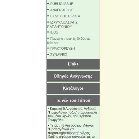
•
PUBLIC ISSUE
•
ΑΝΑΓΝΩΣΤΗΣ
•
ΕΚΔΟΣΕΙΣ ΠΙΡΟΓΑ
•
ΙΔΡΥΜΑ ΒΑΣΙΛΗΣ
ΠΑΠΑΝΤΩΝΙΟΥ
•
ΙΕΘΣ
•
Πανεπιστημιακές Εκδόσεις
Κύπρου
•
ΠΡΑΚΤΟΡΕΥΣΗ
•
ΣΥΝΑΨΕΙΣ
Links
Οδηγός Ανάγνωσης
Κατάλογοι
Τα νέα του Τόπου
•
Κυριακή 9 Αυγούστου, Άνδρος:
"Ημερολόγιο Γάζας" παρουσίαση
του νέου βιβλίου του Χρίστου
Γεωργάλα
•
Τετάρτη 5 Αυγούστου, Αθήνα:
"Προπαγάνδα και
παραπληροφόρηση" ο Άρης
Χατζηστεφάνου συνομιλεί με το