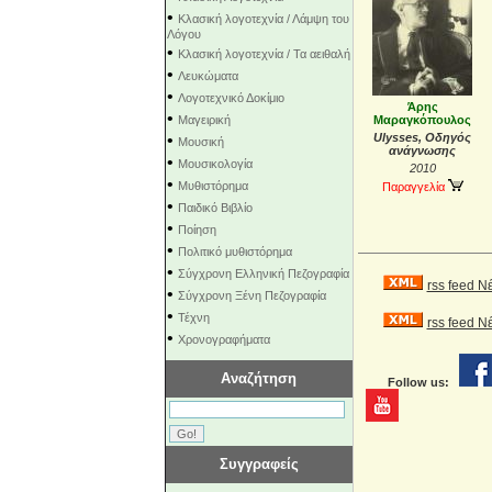
•
Κλασική λογοτεχνία / Λάμψη του
Λόγου
•
Κλασική λογοτεχνία / Τα αειθαλή
•
Λευκώματα
•
Λογοτεχνικό Δοκίμιο
Άρης
•
Μαγειρική
Μαραγκόπουλος
•
Ulysses, Οδηγός
Μουσική
ανάγνωσης
•
Μουσικολογία
2010
•
Μυθιστόρημα
Παραγγελία
•
Παιδικό Βιβλίο
•
Ποίηση
•
Πολιτικό μυθιστόρημα
•
Σύγχρονη Ελληνική Πεζογραφία
rss feed Ν
•
Σύγχρονη Ξένη Πεζογραφία
•
Τέχνη
rss feed 
•
Χρονογραφήματα
Αναζήτηση
Follow us:
Συγγραφείς