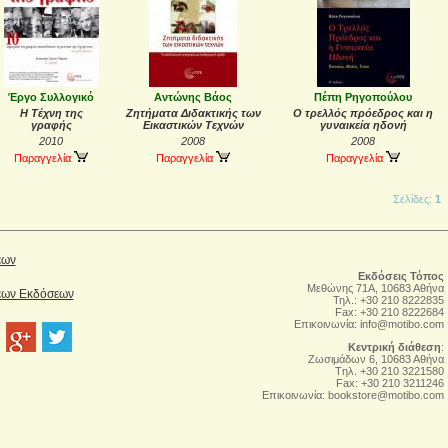
Έργο Συλλογικό
Αντώνης Βάος
Πέπη Ρηγοπούλου
Η Τέχνη της
Ζητήματα Διδακτικής των
Ο τρελλός πρόεδρος και η
γραφής
Εικαστικών Τεχνών
γυναικεία ηδονή
2010
2008
2008
Παραγγελία
Παραγγελία
Παραγγελία
Σελίδες:
1
έων
Εκδόσεις Τόπος
Μεθώνης 71Α, 10683 Αθήνα
Νέων Εκδόσεων
Τηλ.: +30 210 8222835
Fax: +30 210 8222684
Επικοινωνία:
info@motibo.com
Κεντρική διάθεση
:
Zωσιμάδων 6, 10683 Αθήνα
Tηλ. +30 210 3221580
Fax: +30 210 3211246
Επικοινωνία:
bookstore@motibo.com