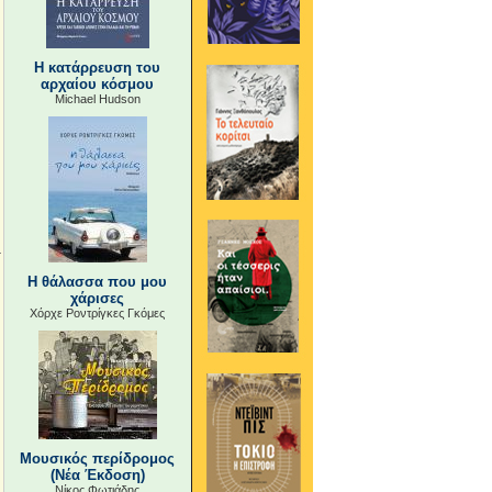
Η κατάρρευση του
αρχαίου κόσμου
Michael Hudson
Η θάλασσα που μου
χάρισες
Χόρχε Ροντρίγκες Γκόμες
Μουσικός περίδρομος
(Νέα Έκδοση)
Νίκος Φωτιάδης