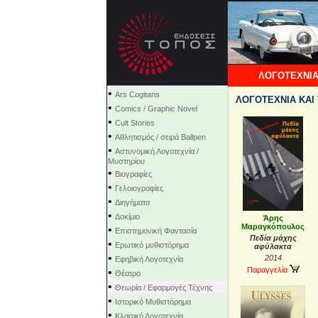
ΛΟΓΟΤΕΧΝΙΑ
•
Ars Cogitans
ΛΟΓΟΤΕΧΝΙΑ ΚΑΙ Τ
•
Comics / Graphic Novel
•
Cult Stories
•
Αθλητισμός / σειρά Ballpen
•
Αστυνομική Λογοτεχνία /
Μυστηρίου
•
Βιογραφίες
•
Γελοιογραφίες
•
Διηγήματα
•
Δοκίμιο
Άρης
Μαραγκόπουλος
•
Επιστημονική Φαντασία
Πεδία μάχης
•
Ερωτικό μυθιστόρημα
αφύλακτα
•
2014
Εφηβική Λογοτεχνία
Παραγγελία
•
Θέατρο
•
Θεωρία / Εφαρμογές Τέχνης
•
Ιστορικό Μυθιστόρημα
•
Κλασική Λογοτεχνία