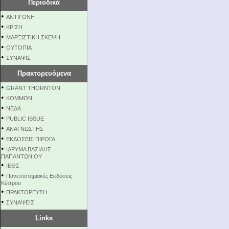
Περιοδικά
•
ΑΝΤΙΓΟΝΗ
•
ΚΡΙΣΗ
•
ΜΑΡΞΙΣΤΙΚΗ ΣΚΕΨΗ
•
ΟΥΤΟΠΙΑ
•
ΣΥΝΑΨΙΣ
Πρακτορευόμενα
•
GRANT THORNTON
•
KOMMON
•
NEΔΑ
•
PUBLIC ISSUE
•
ΑΝΑΓΝΩΣΤΗΣ
•
ΕΚΔΟΣΕΙΣ ΠΙΡΟΓΑ
•
ΙΔΡΥΜΑ ΒΑΣΙΛΗΣ
ΠΑΠΑΝΤΩΝΙΟΥ
•
ΙΕΘΣ
•
Πανεπιστημιακές Εκδόσεις
Κύπρου
•
ΠΡΑΚΤΟΡΕΥΣΗ
•
ΣΥΝΑΨΕΙΣ
Links