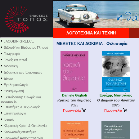
ΛΟΓΟΤΕΧΝΙΑ ΚΑΙ ΤΕΧΝΗ
•
JACOBIN GREECE
ΜΕΛΕΤΕΣ ΚΑΙ ΔΟΚΙΜΙΑ - Φιλοσοφία
•
Βιβλιοθήκη Ιδρύματος Γληνού
•
Γεωγραφία
•
Γονείς και παιδί
•
Διδακτική
•
Διδακτική των Επιστημών
•
Δίκαιο
•
Εγκληματολογία
•
Ειδική Αγωγή
Daniele Giglioli
Ευτύχης Μπιτσάκης
•
Εκπαίδευση: Θεωρία και
Κριτική του θύματος
Ο Δαίμων του Αϊνστάιν
εφαρμογές
2025
2025
•
Επιστήμες & Τεχνολογία
Παραγγελία
Παραγγελία
•
Επιστημολογία
•
Ιστορία
•
Κλιματική Κρίση & Οικολογία
•
Κοινωνικές επιστήμες
•
Κοινωνική Ανθρωπολογία