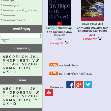
Ψυχιατρική
•
Ψυχική Υγεία
•
Ψυχοθεραπεία-Ψυχανάλυση
•
Ψυχολογία
•
Ψυχολογία & Δίκαιο
Έργο Συλλογικό
Ζητήματα Θεωρίας των
Ευτύχης Μπιτσάκης
Αναζήτηση
Επιστημών της Φύσης
Από την πυρά στον
2008
άμβωνα
2009
Παραγγελία
Παραγγελία
Συγγραφείς
A
B
C
D
E
F
G
H
I
J
K
L
M
N
O
P
Q
R
S
T
U
V
W
X Y Z
Α
Β
Γ
Δ
Ε
Ζ
Η
Θ
Ι
rss feed Νέων
Κ
Λ
Μ
Ν
Ξ
Ο
Π
Ρ
Σ
Τ
Υ
Φ
Χ
Ψ
Ω
rss feed Νέων Εκδόσεων
Τίτλοι
Follow us:
A
B
C
D
E
F
G H
I
J
K
L
M
N
O
P
Q
R
S
T
U
V
W
X Y Z
Α
Β
Γ
Δ
Ε
Ζ
Η
Θ
Ι
Κ
Λ
Μ
Ν
Ξ
Ο
Π
Ρ
Σ
Τ
Υ
Φ
Χ
Ψ
Ω