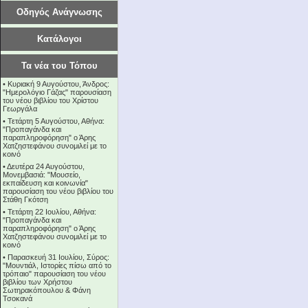
Οδηγός Ανάγνωσης
Κατάλογοι
Τα νέα του Τόπου
•
Κυριακή 9 Αυγούστου, Άνδρος:
"Ημερολόγιο Γάζας" παρουσίαση
του νέου βιβλίου του Χρίστου
Γεωργάλα
•
Τετάρτη 5 Αυγούστου, Αθήνα:
"Προπαγάνδα και
παραπληροφόρηση" ο Άρης
Χατζηστεφάνου συνομιλεί με το
κοινό
•
Δευτέρα 24 Αυγούστου,
Μονεμβασιά: "Μουσείο,
εκπαίδευση και κοινωνία"
παρουσίαση του νέου βιβλίου του
Στάθη Γκότση
•
Τετάρτη 22 Ιουλίου, Αθήνα:
"Προπαγάνδα και
παραπληροφόρηση" ο Άρης
Χατζηστεφάνου συνομιλεί με το
κοινό
•
Παρασκευή 31 Ιουλίου, Σύρος:
"Μουντιάλ, Ιστορίες πίσω από το
τρόπαιο" παρουσίαση του νέου
βιβλίου των Χρήστου
Σωτηρακόπουλου & Φάνη
Τσοκανά