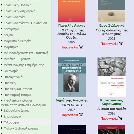
•
Κοινωνική Πολιτική
•
Κοινωνική Ψυχιατρική
•
Κοινωνιολογία
•
Κοινωνιολογία του Πολιτισμού
Παντελής Λέκκας
Έργο Συλλογικό
•
Λαογραφία
«Ο Πύργος της
Για τη διδακτική της
•
Βαβέλ» του Μάικλ
φιλοσοφίας
Λεξικό
Όουξοτ
2021
•
Μαρξιστική θεωρία
2022
Παραγγελία
•
Μαρτυρίες
Παραγγελία
•
Μέθοδοι έρευνας και Στατιστική
•
Μελέτες - Έρευνα
•
Μέσα Μαζικής Ενημέρωσης
•
Οικονομία
•
Παιδαγωγικά
•
Πολιτική
•
Πολιτική και Ιστορία
•
Πολιτισμική Ιστορία
•
Δημήτρης Αλεξάκης
Κωνσταντίνος
Σειρά mέta / Κέντρο
Καβουλάκος
Μετακαπιταλιστικού Πολιτισμού
JOHN DEWEY
Ιστορία και πράξη
•
2018
Σεξουαλικό Δίκαιο
2018
Παραγγελία
•
Σημειολογία
Παραγγελία
•
Φιλοσοφία
•
Φύλο – Σεξουαλικότητα
•