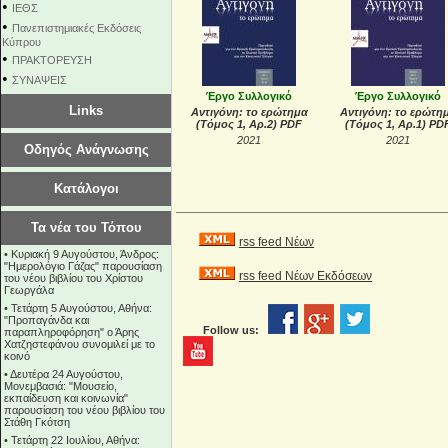
•
ΙΕΘΣ
•
Πανεπιστημιακές Εκδόσεις
Κύπρου
•
ΠΡΑΚΤΟΡΕΥΣΗ
•
ΣΥΝΑΨΕΙΣ
Έργο Συλλογικό
Έργο Συλλογικό
Links
Αντιγόνη: το ερώτημα
Αντιγόνη: το ερώτη
(Τόμος 1, Αρ.2) PDF
(Τόμος 1, Αρ.1) PD
2021
2021
Οδηγός Ανάγνωσης
Κατάλογοι
Τα νέα του Τόπου
rss feed Νέων
•
Κυριακή 9 Αυγούστου, Άνδρος:
"Ημερολόγιο Γάζας" παρουσίαση
rss feed Νέων Εκδόσεων
του νέου βιβλίου του Χρίστου
Γεωργάλα
•
Τετάρτη 5 Αυγούστου, Αθήνα:
"Προπαγάνδα και
Follow us:
παραπληροφόρηση" ο Άρης
Χατζηστεφάνου συνομιλεί με το
κοινό
•
Δευτέρα 24 Αυγούστου,
Μονεμβασιά: "Μουσείο,
εκπαίδευση και κοινωνία"
παρουσίαση του νέου βιβλίου του
Στάθη Γκότση
•
Τετάρτη 22 Ιουλίου, Αθήνα: