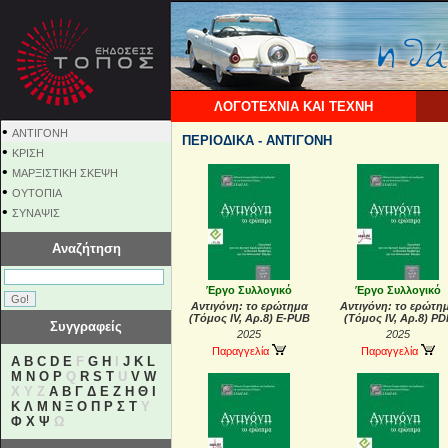
ΛΟΓΟΤΕΧΝΙΑ ΚΑΙ ΤΕΧΝΗ
•
ΑΝΤΙΓΟΝΗ
ΠΕΡΙΟΔΙΚΑ - ΑΝΤΙΓΟΝΗ
•
ΚΡΙΣΗ
•
ΜΑΡΞΙΣΤΙΚΗ ΣΚΕΨΗ
•
ΟΥΤΟΠΙΑ
•
ΣΥΝΑΨΙΣ
Αναζήτηση
Έργο Συλλογικό
Έργο Συλλογικό
Αντιγόνη: το ερώτημα
Αντιγόνη: το ερώτη
(Τόμος IV, Αρ.8) E-PUB
(Τόμος IV, Αρ.8) PD
Συγγραφείς
2025
2025
Παραγγελία
Παραγγελία
A
B
C
D
E
F
G
H
I
J
K
L
M
N
O
P
Q
R
S
T
U
V
W
X Y Z
Α
Β
Γ
Δ
Ε
Ζ
Η
Θ
Ι
Κ
Λ
Μ
Ν
Ξ
Ο
Π
Ρ
Σ
Τ
Υ
Φ
Χ
Ψ
Ω