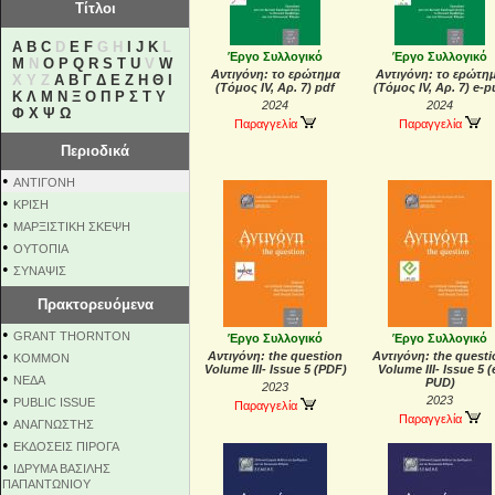
Τίτλοι
A
B
C
D
E
F
G H
I
J
K
L
Έργο Συλλογικό
Έργο Συλλογικό
M
N
O
P
Q
R
S
T
U
V
W
Αντιγόνη: το ερώτημα
Αντιγόνη: το ερώτη
X Y Z
Α
Β
Γ
Δ
Ε
Ζ
Η
Θ
Ι
(Τόμος IV, Αρ. 7) pdf
(Τόμος IV, Αρ. 7) e-p
Κ
Λ
Μ
Ν
Ξ
Ο
Π
Ρ
Σ
Τ
Υ
2024
2024
Φ
Χ
Ψ
Ω
Παραγγελία
Παραγγελία
Περιοδικά
•
ΑΝΤΙΓΟΝΗ
•
ΚΡΙΣΗ
•
ΜΑΡΞΙΣΤΙΚΗ ΣΚΕΨΗ
•
ΟΥΤΟΠΙΑ
•
ΣΥΝΑΨΙΣ
Πρακτορευόμενα
•
GRANT THORNTON
Έργο Συλλογικό
Έργο Συλλογικό
•
Αντιγόνη: the question
Αντιγόνη: the questi
KOMMON
Volume III- Issue 5 (PDF)
Volume III- Issue 5 (
•
NEΔΑ
PUD)
2023
•
2023
PUBLIC ISSUE
Παραγγελία
Παραγγελία
•
ΑΝΑΓΝΩΣΤΗΣ
•
ΕΚΔΟΣΕΙΣ ΠΙΡΟΓΑ
•
ΙΔΡΥΜΑ ΒΑΣΙΛΗΣ
ΠΑΠΑΝΤΩΝΙΟΥ