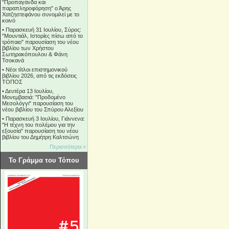
"Προπαγάνδα και
παραπληροφόρηση" ο Άρης
Χατζηστεφάνου συνομιλεί με το
κοινό
•
Παρασκευή 31 Ιουλίου, Σύρος:
"Μουντιάλ, Ιστορίες πίσω από το
τρόπαιο" παρουσίαση του νέου
βιβλίου των Χρήστου
Σωτηρακόπουλου & Φάνη
Τσοκανά
•
Νέοι τίτλοι επιστημονικού
βιβλίου 2026, από τις εκδόσεις
ΤΟΠΟΣ
•
Δευτέρα 13 Ιουλίου,
Μονεμβασιά: "Προδομένο
Μεσολόγγι" παρουσίαση του
νέου βιβλίου του Σπύρου Αλεξίου
•
Παρασκευή 3 Ιουλίου, Γιάννενα:
"Η τέχνη του πολέμου για την
εξουσία" παρουσίαση του νέου
βιβλίου του Δημήτρη Καλτσώνη
Περισσότερα »
Το Γράμμα του Τόπου