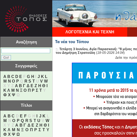
ΛΟΓΟΤΕΧΝΙΑ ΚΑΙ ΤΕΧΝΗ
Τα νέα του Τόπου
Αναζήτηση
::.
Τετάρτη 3 Ιουνίου, Αγία Παρασκευή: "8 μήνες 
του Δημήτρη Στρατούλη
(
18-05-2026 14:04
)
Δείτε την πρό
Συγγραφείς
A
B
C
D
E
F
G
H
I
J
K
L
M
N
O
P
Q
R
S
T
U
V
W
X Y Z
Α
Β
Γ
Δ
Ε
Ζ
Η
Θ
Ι
Κ
Λ
Μ
Ν
Ξ
Ο
Π
Ρ
Σ
Τ
Υ
Φ
Χ
Ψ
Ω
Τίτλοι
A
B
C
D
E
F
G H
I
J
K
L
M
N
O
P
Q
R
S
T
U
V
W
X Y Z
Α
Β
Γ
Δ
Ε
Ζ
Η
Θ
Ι
Κ
Λ
Μ
Ν
Ξ
Ο
Π
Ρ
Σ
Τ
Υ
Φ
Χ
Ψ
Ω