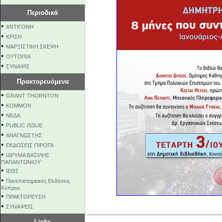
Περιοδικά
•
ΑΝΤΙΓΟΝΗ
•
ΚΡΙΣΗ
•
ΜΑΡΞΙΣΤΙΚΗ ΣΚΕΨΗ
•
ΟΥΤΟΠΙΑ
•
ΣΥΝΑΨΙΣ
Πρακτορευόμενα
•
GRANT THORNTON
•
KOMMON
•
NEΔΑ
•
PUBLIC ISSUE
•
ΑΝΑΓΝΩΣΤΗΣ
•
ΕΚΔΟΣΕΙΣ ΠΙΡΟΓΑ
•
ΙΔΡΥΜΑ ΒΑΣΙΛΗΣ
ΠΑΠΑΝΤΩΝΙΟΥ
•
ΙΕΘΣ
•
Πανεπιστημιακές Εκδόσεις
Κύπρου
•
ΠΡΑΚΤΟΡΕΥΣΗ
•
ΣΥΝΑΨΕΙΣ
Links