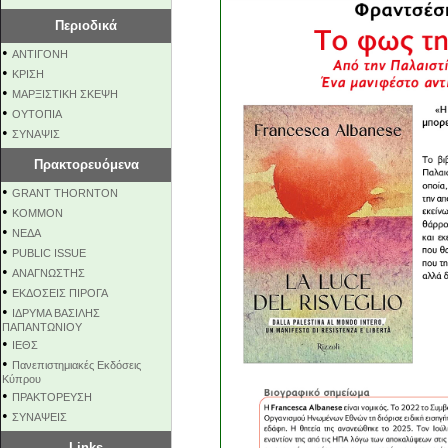
Περιοδικά
•
ΑΝΤΙΓΟΝΗ
•
ΚΡΙΣΗ
•
ΜΑΡΞΙΣΤΙΚΗ ΣΚΕΨΗ
•
ΟΥΤΟΠΙΑ
•
ΣΥΝΑΨΙΣ
Πρακτορευόμενα
•
GRANT THORNTON
•
KOMMON
•
NEΔΑ
•
PUBLIC ISSUE
•
ΑΝΑΓΝΩΣΤΗΣ
•
ΕΚΔΟΣΕΙΣ ΠΙΡΟΓΑ
•
ΙΔΡΥΜΑ ΒΑΣΙΛΗΣ
ΠΑΠΑΝΤΩΝΙΟΥ
•
ΙΕΘΣ
•
Πανεπιστημιακές Εκδόσεις
Κύπρου
•
ΠΡΑΚΤΟΡΕΥΣΗ
•
ΣΥΝΑΨΕΙΣ
Links