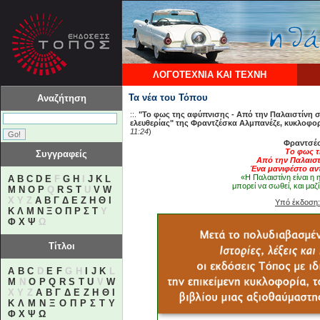
ΛΟΓΟΤΕΧΝΙΑ ΚΑΙ ΤΕΧΝΗ
Τα νέα του Τόπου
Αναζήτηση
::.
"Το φως της αφύπνισης - Από την Παλαιστίνη σ
ελευθερίας" της Φραντζέσκα Αλμπανέζε, κυκλοφορ
11:24
)
Φραντσέσ
Το φως 
Συγγραφείς
Από την Παλαιστ
Ένα μανιφέστο αντ
«Η Παλαιστίνη είναι η 
A
B
C
D
E
F
G
H
I
J
K
L
μπορεί να σωθεί, και μαζί
M
N
O
P
Q
R
S
T
U
V
W
X Y Z
Α
Β
Γ
Δ
Ε
Ζ
Η
Θ
Ι
Υπό έκδοση
Κ
Λ
Μ
Ν
Ξ
Ο
Π
Ρ
Σ
Τ
Υ
Φ
Χ
Ψ
Ω
Τίτλοι
A
B
C
D
E
F
G H
I
J
K
L
M
N
O
P
Q
R
S
T
U
V
W
X Y Z
Α
Β
Γ
Δ
Ε
Ζ
Η
Θ
Ι
Κ
Λ
Μ
Ν
Ξ
Ο
Π
Ρ
Σ
Τ
Υ
Φ
Χ
Ψ
Ω