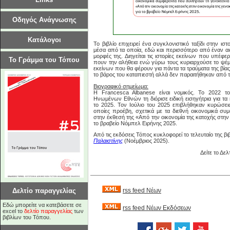
Οδηγός Ανάγνωσης
Κατάλογοι
Το βιβλίο επιχειρεί ένα συγκλονιστικό ταξίδι στην ιστ
μέσα από τα οποία, εδώ και περισσότερο από έναν αιών
μορφές της. Διηγείται τις ιστορίες εκείνων που υπέφ
Το Γράμμα του Τόπου
πουν την αλήθεια ενώ γύρω τους κυριαρχούσε το ψέμ
εκείνων που θα φέρουν για πάντα τα τραύματα της βία
το βάρος του καταπιεστή αλλά δεν παραιτήθηκαν από τη
Βιογραφικό σημείωμα:
Η Francesca Albanese είναι νομικός. Το 2022 
Ηνωμένων Εθνών τη διόρισε ειδική εισηγήτρια για τα
το 2025. Τον Ιούλιο του 2025 επιβλήθηκαν κυρώσε
οποίες προέβη, σχετικά µε τα διεθνή οικονομικά συ
στην έκθεσή της «Από την οικονομία της κατοχής στην 
το βραβείο Νόμπελ Ειρήνης 2025.
Από τις εκδόσεις Τόπος κυκλοφορεί το τελευταίο της βι
Παλαιστίνης
(Νοέμβριος 2025).
Δείτε το Δε
Δελτίο παραγγελίας
rss feed Νέων
Εδώ μπορείτε να κατεβάσετε σε
rss feed Νέων Εκδόσεων
excel το
δελτίο παραγγελίας
των
βιβλίων του Τόπου.