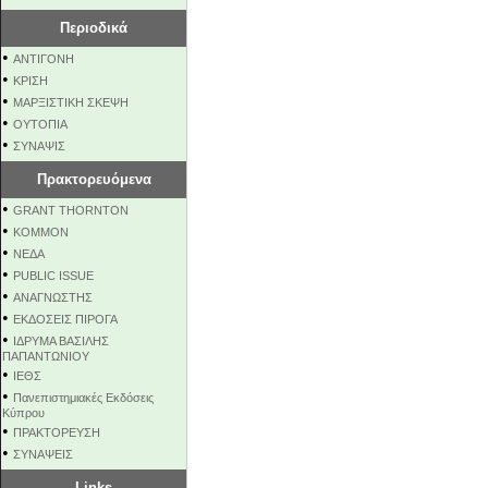
Περιοδικά
•
ΑΝΤΙΓΟΝΗ
•
ΚΡΙΣΗ
•
ΜΑΡΞΙΣΤΙΚΗ ΣΚΕΨΗ
•
ΟΥΤΟΠΙΑ
•
ΣΥΝΑΨΙΣ
Πρακτορευόμενα
•
GRANT THORNTON
•
KOMMON
•
NEΔΑ
•
PUBLIC ISSUE
•
ΑΝΑΓΝΩΣΤΗΣ
•
ΕΚΔΟΣΕΙΣ ΠΙΡΟΓΑ
•
ΙΔΡΥΜΑ ΒΑΣΙΛΗΣ
ΠΑΠΑΝΤΩΝΙΟΥ
•
ΙΕΘΣ
•
Πανεπιστημιακές Εκδόσεις
Κύπρου
•
ΠΡΑΚΤΟΡΕΥΣΗ
•
ΣΥΝΑΨΕΙΣ
Links