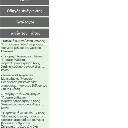
Οδηγός Ανάγνωσης
Κατάλογοι
Τα νέα του Τόπου
•
Κυριακή 9 Αυγούστου, Άνδρος:
"Ημερολόγιο Γάζας" παρουσίαση
του νέου βιβλίου του Χρίστου
Γεωργάλα
•
Τετάρτη 5 Αυγούστου, Αθήνα:
"Προπαγάνδα και
παραπληροφόρηση" ο Άρης
Χατζηστεφάνου συνομιλεί με το
κοινό
•
Δευτέρα 24 Αυγούστου,
Μονεμβασιά: "Μουσείο,
εκπαίδευση και κοινωνία"
παρουσίαση του νέου βιβλίου του
Στάθη Γκότση
•
Τετάρτη 22 Ιουλίου, Αθήνα:
"Προπαγάνδα και
παραπληροφόρηση" ο Άρης
Χατζηστεφάνου συνομιλεί με το
κοινό
•
Παρασκευή 31 Ιουλίου, Σύρος:
"Μουντιάλ, Ιστορίες πίσω από το
τρόπαιο" παρουσίαση του νέου
βιβλίου των Χρήστου
Σωτηρακόπουλου & Φάνη