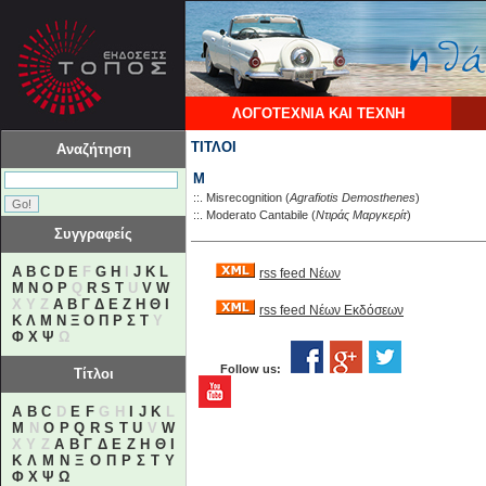
ΛΟΓΟΤΕΧΝΙΑ ΚΑΙ ΤΕΧΝΗ
ΤΙΤΛΟΙ
Αναζήτηση
M
::.
Misrecognition
(
Agrafiotis Demosthenes
)
::.
Moderato Cantabile
(
Ντιράς Μαργκερίτ
)
Συγγραφείς
A
B
C
D
E
F
G
H
I
J
K
L
rss feed Νέων
M
N
O
P
Q
R
S
T
U
V
W
X Y Z
Α
Β
Γ
Δ
Ε
Ζ
Η
Θ
Ι
rss feed Νέων Εκδόσεων
Κ
Λ
Μ
Ν
Ξ
Ο
Π
Ρ
Σ
Τ
Υ
Φ
Χ
Ψ
Ω
Follow us:
Τίτλοι
A
B
C
D
E
F
G H
I
J
K
L
M
N
O
P
Q
R
S
T
U
V
W
X Y Z
Α
Β
Γ
Δ
Ε
Ζ
Η
Θ
Ι
Κ
Λ
Μ
Ν
Ξ
Ο
Π
Ρ
Σ
Τ
Υ
Φ
Χ
Ψ
Ω