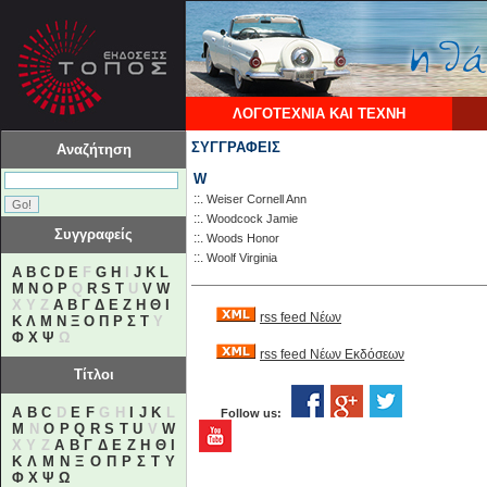
ΛΟΓΟΤΕΧΝΙΑ ΚΑΙ ΤΕΧΝΗ
ΣΥΓΓΡΑΦΕΙΣ
Αναζήτηση
W
::.
Weiser Cornell Ann
::.
Woodcock Jamie
Συγγραφείς
::.
Woods Honor
::.
Woolf Virginia
A
B
C
D
E
F
G
H
I
J
K
L
M
N
O
P
Q
R
S
T
U
V
W
X Y Z
Α
Β
Γ
Δ
Ε
Ζ
Η
Θ
Ι
rss feed Νέων
Κ
Λ
Μ
Ν
Ξ
Ο
Π
Ρ
Σ
Τ
Υ
Φ
Χ
Ψ
Ω
rss feed Νέων Εκδόσεων
Τίτλοι
A
B
C
D
E
F
G H
I
J
K
L
Follow us:
M
N
O
P
Q
R
S
T
U
V
W
X Y Z
Α
Β
Γ
Δ
Ε
Ζ
Η
Θ
Ι
Κ
Λ
Μ
Ν
Ξ
Ο
Π
Ρ
Σ
Τ
Υ
Φ
Χ
Ψ
Ω