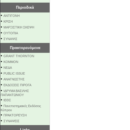
Περιοδικά
•
ΑΝΤΙΓΟΝΗ
•
ΚΡΙΣΗ
•
ΜΑΡΞΙΣΤΙΚΗ ΣΚΕΨΗ
•
ΟΥΤΟΠΙΑ
•
ΣΥΝΑΨΙΣ
Πρακτορευόμενα
•
GRANT THORNTON
•
KOMMON
•
NEΔΑ
•
PUBLIC ISSUE
•
ΑΝΑΓΝΩΣΤΗΣ
•
ΕΚΔΟΣΕΙΣ ΠΙΡΟΓΑ
•
ΙΔΡΥΜΑ ΒΑΣΙΛΗΣ
ΠΑΠΑΝΤΩΝΙΟΥ
•
ΙΕΘΣ
•
Πανεπιστημιακές Εκδόσεις
Κύπρου
•
ΠΡΑΚΤΟΡΕΥΣΗ
•
ΣΥΝΑΨΕΙΣ
Links