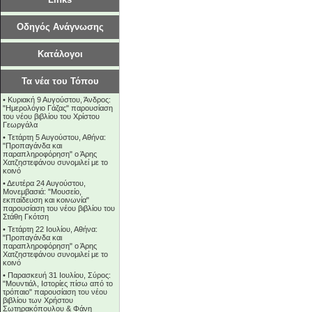
Οδηγός Ανάγνωσης
Κατάλογοι
Τα νέα του Τόπου
•
Κυριακή 9 Αυγούστου, Άνδρος:
"Ημερολόγιο Γάζας" παρουσίαση
του νέου βιβλίου του Χρίστου
Γεωργάλα
•
Τετάρτη 5 Αυγούστου, Αθήνα:
"Προπαγάνδα και
παραπληροφόρηση" ο Άρης
Χατζηστεφάνου συνομιλεί με το
κοινό
•
Δευτέρα 24 Αυγούστου,
Μονεμβασιά: "Μουσείο,
εκπαίδευση και κοινωνία"
παρουσίαση του νέου βιβλίου του
Στάθη Γκότση
•
Τετάρτη 22 Ιουλίου, Αθήνα:
"Προπαγάνδα και
παραπληροφόρηση" ο Άρης
Χατζηστεφάνου συνομιλεί με το
κοινό
•
Παρασκευή 31 Ιουλίου, Σύρος:
"Μουντιάλ, Ιστορίες πίσω από το
τρόπαιο" παρουσίαση του νέου
βιβλίου των Χρήστου
Σωτηρακόπουλου & Φάνη