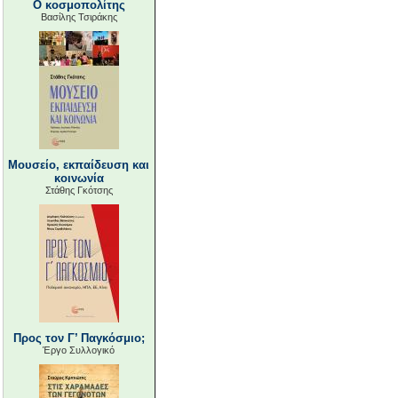
Ο κοσμοπολίτης
Βασίλης Τσιράκης
Μουσείο, εκπαίδευση και
κοινωνία
Στάθης Γκότσης
Προς τον Γ’ Παγκόσμιο;
Έργο Συλλογικό