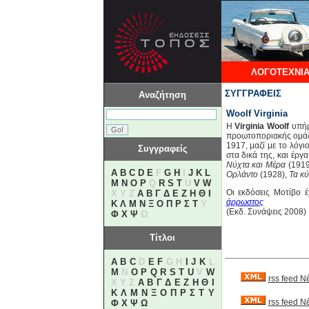
ΛΟΓΟΤΕΧΝΙΑ
ΣΥΓΓΡΑΦΕΙΣ
Αναζήτηση
Woolf Virginia
H
Virginia Woolf
υπήρ
προωτοποριακής ομάδα
1917, μαζί με το λόγι
Συγγραφείς
στα δικά της, και έργ
Νύχτα και Μέρα
(1919
A
B
C
D
E
F
G
H
I
J
K
L
Ορλάντο
(1928),
Τα κ
M
N
O
P
Q
R
S
T
U
V
W
Οι εκδόσεις Μοτίβο 
X Y Z
Α
Β
Γ
Δ
Ε
Ζ
Η
Θ
Ι
άρρωστος
Κ
Λ
Μ
Ν
Ξ
Ο
Π
Ρ
Σ
Τ
Υ
(Εκδ. Συνάψεις 2008)
Φ
Χ
Ψ
Ω
Τίτλοι
A
B
C
D
E
F
G H
I
J
K
L
M
N
O
P
Q
R
S
T
U
V
W
rss feed Ν
X Y Z
Α
Β
Γ
Δ
Ε
Ζ
Η
Θ
Ι
Κ
Λ
Μ
Ν
Ξ
Ο
Π
Ρ
Σ
Τ
Υ
rss feed 
Φ
Χ
Ψ
Ω