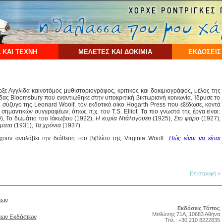
 ΚΑΙ ΤΕΧΝΗ
ΜΕΛΕΤΕΣ ΚΑΙ ΔΟΚΙΜΙΑ
ΕΚΔΟΣΕΙΣ
ξε Αγγλίδα καινοτόμος μυθιστοριογράφος, κριτικός και δοκιμιογράφος, μέλος της
ς Bloomsbury που εναντιώθηκε στην υποκριτική βικτωριανή κοινωνία. Ίδρυσε το
ο σύζυγό της Leonard Woolf, τον εκδοτικό οίκο Hogarth Press που εξέδωσε, κοντά
α σημαντικών συγγραφέων, όπως π.χ. του T.S. Elliot. Τα πιο γνωστά της έργα είναι:
), Το δωμάτιο του Ιάκωβου (1922),
Η κυρία Ντάλογουεη
(1925),
Στο φάρο
(1927),
ύματα
(1931),
Τα χρόνια
(1937).
έχουν αναλάβει την διάθεση του βιβλίου της Virginia Woolf
Πώς είναι να είσαι
Επιστροφή »
έων
Εκδόσεις Τόπος
Μεθώνης 71Α, 10683 Αθήνα
Νέων Εκδόσεων
Τηλ.: +30 210 8222835