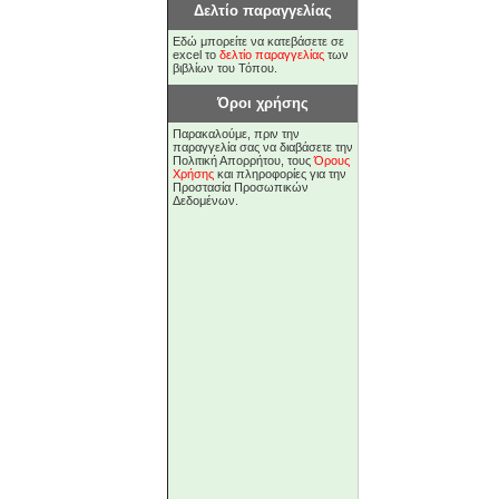
Δελτίο παραγγελίας
Εδώ μπορείτε να κατεβάσετε σε
excel το
δελτίο παραγγελίας
των
βιβλίων του Τόπου.
Όροι χρήσης
Παρακαλούμε, πριν την
παραγγελία σας να διαβάσετε την
Πολιτική Απορρήτου, τους
Όρους
Χρήσης
και πληροφορίες για την
Προστασία Προσωπικών
Δεδομένων.