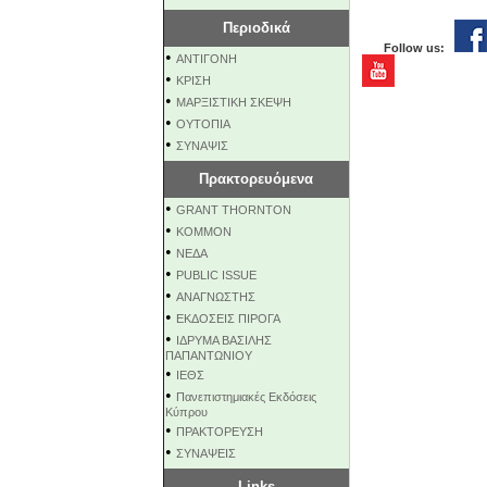
Περιοδικά
Follow us:
•
ΑΝΤΙΓΟΝΗ
•
ΚΡΙΣΗ
•
ΜΑΡΞΙΣΤΙΚΗ ΣΚΕΨΗ
•
ΟΥΤΟΠΙΑ
•
ΣΥΝΑΨΙΣ
Πρακτορευόμενα
•
GRANT THORNTON
•
KOMMON
•
NEΔΑ
•
PUBLIC ISSUE
•
ΑΝΑΓΝΩΣΤΗΣ
•
ΕΚΔΟΣΕΙΣ ΠΙΡΟΓΑ
•
ΙΔΡΥΜΑ ΒΑΣΙΛΗΣ
ΠΑΠΑΝΤΩΝΙΟΥ
•
ΙΕΘΣ
•
Πανεπιστημιακές Εκδόσεις
Κύπρου
•
ΠΡΑΚΤΟΡΕΥΣΗ
•
ΣΥΝΑΨΕΙΣ
Links