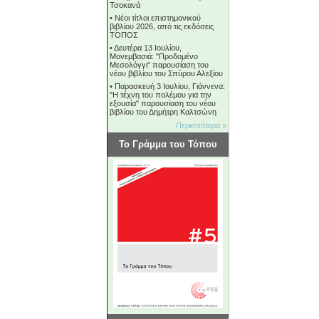
Τσοκανά
•
Νέοι τίτλοι επιστημονικού
βιβλίου 2026, από τις εκδόσεις
ΤΟΠΟΣ
•
Δευτέρα 13 Ιουλίου,
Μονεμβασιά: "Προδομένο
Μεσολόγγι" παρουσίαση του
νέου βιβλίου του Σπύρου Αλεξίου
•
Παρασκευή 3 Ιουλίου, Γιάννενα:
"Η τέχνη του πολέμου για την
εξουσία" παρουσίαση του νέου
βιβλίου του Δημήτρη Καλτσώνη
Περισσότερα »
Το Γράμμα του Τόπου