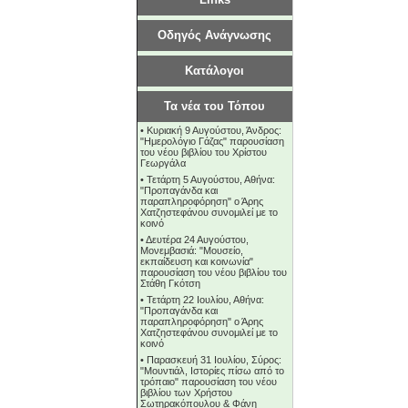
Οδηγός Ανάγνωσης
Κατάλογοι
Τα νέα του Τόπου
•
Κυριακή 9 Αυγούστου, Άνδρος:
"Ημερολόγιο Γάζας" παρουσίαση
του νέου βιβλίου του Χρίστου
Γεωργάλα
•
Τετάρτη 5 Αυγούστου, Αθήνα:
"Προπαγάνδα και
παραπληροφόρηση" ο Άρης
Χατζηστεφάνου συνομιλεί με το
κοινό
•
Δευτέρα 24 Αυγούστου,
Μονεμβασιά: "Μουσείο,
εκπαίδευση και κοινωνία"
παρουσίαση του νέου βιβλίου του
Στάθη Γκότση
•
Τετάρτη 22 Ιουλίου, Αθήνα:
"Προπαγάνδα και
παραπληροφόρηση" ο Άρης
Χατζηστεφάνου συνομιλεί με το
κοινό
•
Παρασκευή 31 Ιουλίου, Σύρος:
"Μουντιάλ, Ιστορίες πίσω από το
τρόπαιο" παρουσίαση του νέου
βιβλίου των Χρήστου
Σωτηρακόπουλου & Φάνη