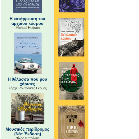
Η κατάρρευση του
αρχαίου κόσμου
Michael Hudson
Η θάλασσα που μου
χάρισες
Χόρχε Ροντρίγκες Γκόμες
Μουσικός περίδρομος
(Νέα Έκδοση)
Νίκος Φωτιάδης