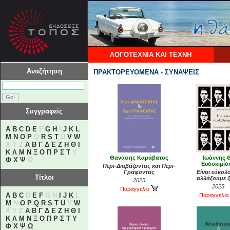
ΛΟΓΟΤΕΧΝΙΑ ΚΑΙ ΤΕΧΝΗ
Αναζήτηση
ΠΡΑΚΤΟΡΕΥΟΜΕΝΑ - ΣΥΝΑΨΕΙΣ
Συγγραφείς
A
B
C
D
E
F
G
H
I
J
K
L
M
N
O
P
Q
R
S
T
U
V
W
X Y Z
Α
Β
Γ
Δ
Ε
Ζ
Η
Θ
Ι
Κ
Λ
Μ
Ν
Ξ
Ο
Π
Ρ
Σ
Τ
Υ
Θανάσης Καράβατος
Ιωάννης 
Φ
Χ
Ψ
Ω
Ευδοκιμίδ
Περι-Διαβάζοντας και Περι-
Γράφοντας
Είναι εύκολ
Τίτλοι
αλλάξουμε 
2025
2025
Παραγγελία
A
B
C
D
E
F
G H
I
J
K
L
Παραγγελία
M
N
O
P
Q
R
S
T
U
V
W
X Y Z
Α
Β
Γ
Δ
Ε
Ζ
Η
Θ
Ι
Κ
Λ
Μ
Ν
Ξ
Ο
Π
Ρ
Σ
Τ
Υ
Φ
Χ
Ψ
Ω