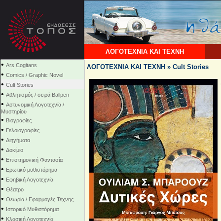
ΛΟΓΟΤΕΧΝΙΑ ΚΑΙ ΤΕΧΝΗ
•
Ars Cogitans
ΛΟΓΟΤΕΧΝΙΑ ΚΑΙ ΤΕΧΝΗ » Cult Stories
•
Comics / Graphic Novel
•
Cult Stories
•
Αθλητισμός / σειρά Ballpen
•
Αστυνομική Λογοτεχνία /
Μυστηρίου
•
Βιογραφίες
•
Γελοιογραφίες
•
Διηγήματα
•
Δοκίμιο
•
Επιστημονική Φαντασία
•
Ερωτικό μυθιστόρημα
•
Εφηβική Λογοτεχνία
•
Θέατρο
•
Θεωρία / Εφαρμογές Τέχνης
•
Ιστορικό Μυθιστόρημα
•
Κλασική Λογοτεχνία