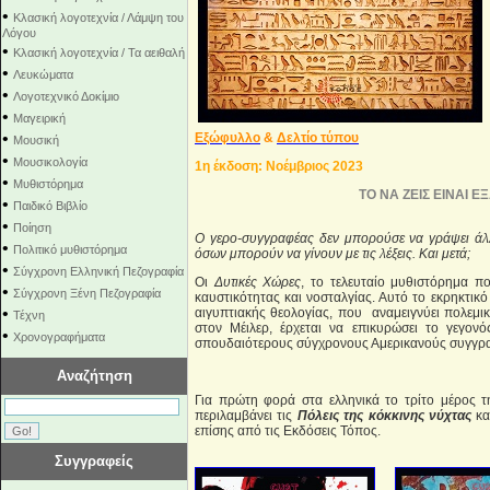
•
Κλασική λογοτεχνία / Λάμψη του
Λόγου
•
Κλασική λογοτεχνία / Τα αειθαλή
•
Λευκώματα
•
Λογοτεχνικό Δοκίμιο
•
Μαγειρική
•
Εξώφυλλο
&
Δελτίο τύπου
Μουσική
•
Μουσικολογία
1η έκδοση: Νοέμβριος 2023
•
Μυθιστόρημα
ΤΟ ΝΑ ΖΕΙΣ ΕΙΝΑΙ 
•
Παιδικό Βιβλίο
•
Ποίηση
Ο γερο-συγγραφέας δεν μπορούσε να γράψει άλλο
•
Πολιτικό μυθιστόρημα
όσων μπορούν να γίνουν με τις λέξεις. Και μετά;
•
Σύγχρονη Ελληνική Πεζογραφία
Οι
Δυτικές Xώρες
, το τελευταίο μυθιστόρημα π
•
Σύγχρονη Ξένη Πεζογραφία
καυστικότητας και νοσταλγίας. Αυτό το εκρηκτικ
•
αιγυπτιακής θεολογίας, που αναμειγνύει πολεμι
Τέχνη
στον Μέιλερ, έρχεται να επικυρώσει το γεγον
•
Χρονογραφήματα
σπουδαιότερους σύγχρονους Αμερικανούς συγγρα
Αναζήτηση
Για πρώτη φορά στα ελληνικά το τρίτο μέρος τ
περιλαμβάνει τις
Πόλεις της κόκκινης νύχτας
κα
επίσης από τις Εκδόσεις Τόπος.
Συγγραφείς