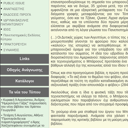
επαναπροσδιορίσουμε τη σημασία του μπαροουζ
•
PUBLIC ISSUE
παρόντος και να δούμε, 35 χρόνια μετά, την 
•
ΑΝΑΓΝΩΣΤΗΣ
εμφανίζεται σε μια εξαιρετική μετάφραση του 
•
δείγματα γραφής μεταφράζοντας για τον Τό
ΕΚΔΟΣΕΙΣ ΠΙΡΟΓΑ
γεύματος, όσο και τα
Τζάνκι, Queer, Άγρια αγόρ
•
ΙΔΡΥΜΑ ΒΑΣΙΛΗΣ
τ
ους, καθώς και τα υπόλοιπα δύο πρώτα μέρη 
ΠΑΠΑΝΤΩΝΙΟΥ
ελίσσεται με ακρίβεια ανάμεσα στα διαφορετι
•
ΙΕΘΣ
εκτείνονται από τη λόγια γλώσσα του Πανεπιστημί
•
Πανεπιστημιακές Εκδόσεις
(…) Οι Δυτικές χώρες των Αιγυπτίων, ο τόπος της 
Κύπρου
μουμιοποιηθεί γίνονται το φρούριο που καλού
•
ΠΡΑΚΤΟΡΕΥΣΗ
«καλούς» της ιστορίας) να εκπορθήσουμε. Η
•
μπαροουζικό όραμα για την υπέρβαση του είδ
ΣΥΝΑΨΕΙΣ
κατάλοιπο του σώματος. Η ιδέα του υβριδίου δι
διορατικότητα του Αμερικανού: παίρνοντας από
Links
και τεχνουργήματος ο Μπάροουζ προτάσσει ένα
βάθρων αλλαγή όχι της κοινωνίας αλλά του ίδιου 
Οδηγός Ανάγνωσης
Όπως και στα προηγούμενα βιβλία, η πρώτη προϋπ
διαφοράς: «Το σεξ είναι το θεμέλιο του φόβου, εί
Κατάλογοι
περιήλθαμε σε τούτη τη σχεδόν καταδικασμένη α
σεξουαλική πράξη όταν απουσιάζει ο φόβος» (284
Τα νέα του Τόπου
Ακολούθως είναι η ίδια η φυσική τάξη που τίθ
τεχνοεπιστήμης να ελέγχει τα πάντα, ο Μπάροο
•
Κυριακή 9 Αυγούστου, Άνδρος:
εγκληματιών που παραβαίνουν όχι ανθρώπινου
"Ημερολόγιο Γάζας" παρουσίαση
δεξιοτεχνίας που πέρα από τον στοχασμό προσφέρε
του νέου βιβλίου του Χρίστου
Γεωργάλα
Το χιούμορ είναι μια σταθερά του έργου του Μπάρ
•
Τετάρτη 5 Αυγούστου, Αθήνα:
φαντασία παροξυσμικά. Ανάμεσα στα χάιλαιτ 
"Προπαγάνδα και
παρομοίωση της κριτικής βιβλίου με τη μαύρη μαγε
παραπληροφόρηση" ο Άρης
βιβλίου.
Χατζηστεφάνου συνομιλεί με το