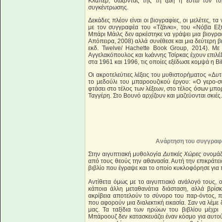
Κλάπερ, σώζοντάς της τη ζωή ή έστω τον τυρ
συγκέντρωσης.
Δεκάδες πλέον είναι οι βιογραφίες, οι μελέτες, τ
με τον συγγραφέα του «Τζάνκι», του «Νόβα Εξ
Μπάρι Μάιλς δεν αρκέστηκε να γράψει μια βιογραφ
Απόπειρα, 2008) αλλά συνέθεσε και μια δεύτερη β
εκδ. Twelve/ Hachette Book Group, 2014). Με
Αγγελακόπουλος και Ιωάννης Τσίρκας έχουν επιλέ
στα 1961 και 1996, τις οποίες εξέδωσε κομψά η B
Οι ακροτελεύτιες λέξεις του μυθιστορήματος «Δυτ
το μεδούλι του μπαροουζικού έργου: «Ο γερο-σ
φτάσει στο τέλος των λέξεων, στο τέλος όσων μπορο
Ταγγέρη. Στο Βουνό αρχίζουν και μαζεύονται σκιέ
Ανάρτηση του συγγραφ
Στην αιγυπτιακή μυθολογία
Δυτικές Χώρες
ονομάζο
από τους θεούς την αθανασία. Αυτή την επικράτε
βιβλίο που έγραψε και το οποίο κυκλοφόρησε για 
Αντίθετα όμως με το αιγυπτιακό ανάλογό τους, 
κάποια άλλη μεταθανάτια διάσταση, αλλά βρίσ
ακρίβεια αποτελούν το σύνορο του παρ-όντος, π
που αφορούν μια διαλεκτική εικασία. Σαν να λέμ
μας. Τα ταξίδια των ηρώων του βιβλίου μέχρι
Μπάροουζ δεν κατασκευάζει έναν κόσμο για αυτού