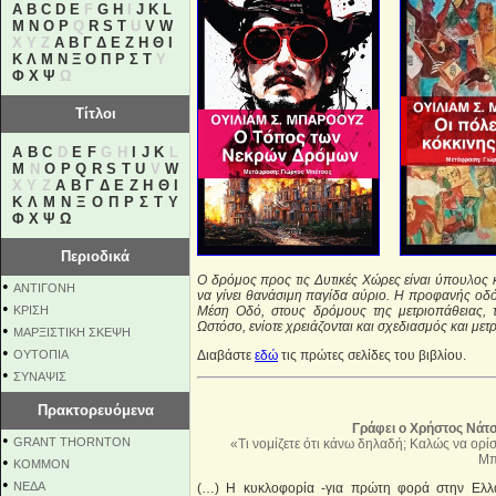
A
B
C
D
E
F
G
H
I
J
K
L
M
N
O
P
Q
R
S
T
U
V
W
X Y Z
Α
Β
Γ
Δ
Ε
Ζ
Η
Θ
Ι
Κ
Λ
Μ
Ν
Ξ
Ο
Π
Ρ
Σ
Τ
Υ
Φ
Χ
Ψ
Ω
Τίτλοι
A
B
C
D
E
F
G H
I
J
K
L
M
N
O
P
Q
R
S
T
U
V
W
X Y Z
Α
Β
Γ
Δ
Ε
Ζ
Η
Θ
Ι
Κ
Λ
Μ
Ν
Ξ
Ο
Π
Ρ
Σ
Τ
Υ
Φ
Χ
Ψ
Ω
Περιοδικά
Ο δρόμος προς τις Δυτικές Χώρες είναι ύπουλος
•
ΑΝΤΙΓΟΝΗ
να γίνει θανάσιμη παγίδα αύριο. Η προφανής οδό
•
ΚΡΙΣΗ
Μέση Οδό, στους δρόμους της μετριοπάθειας, τ
Ωστόσο, ενίοτε χρειάζονται και σχεδιασμός και μετρ
•
ΜΑΡΞΙΣΤΙΚΗ ΣΚΕΨΗ
•
ΟΥΤΟΠΙΑ
Διαβάστε
εδώ
τις πρώτες σελίδες του βιβλίου.
•
ΣΥΝΑΨΙΣ
Πρακτορευόμενα
Γράφει ο Χρήστος Νάτσ
•
GRANT THORNTON
«Τι νομίζετε ότι κάνω δηλαδή; Καλώς να ορίσ
Μπ
•
KOMMON
•
NEΔΑ
(…) Η κυκλοφορία -για πρώτη φορά στην Ελλά