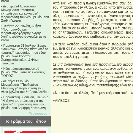
κοινό
Από εκεί και πέρα η πλοκή εξακτινώνεται σαν ιός
•
Δευτέρα 24 Αυγούστου,
του Μπάροουζ δεν γλιτώνει κανείς: από την ενσω
Μονεμβασιά: "Μουσείο,
έως τη ριζική κριτική στον χριστιανισμό και το Ι
εκπαίδευση και κοινωνία"
όλες τις εντάσεις και αντινομίες απέναντι αφενό
παρουσίαση του νέου βιβλίου του
περιχαρακώνουν. Ασεβής, βωμολοχικός, σκατολ
Στάθη Γκότση
κάθε κλειστό σύστημα. Ταυτόχρονα, παραμένει σ
•
Τετάρτη 22 Ιουλίου, Αθήνα:
προθέσεων σε εκ νέου υποδούλωση. Πλάι στα υβ
"Προπαγάνδα και
τα δηλητηριάζουν. Γιγάντιες σκολόπεντρες εμφ
παραπληροφόρηση" ο Άρης
καφκικού ζωυφίου που επιβουλεύεται την ανθρώπι
Χατζηστεφάνου συνομιλεί με το
κοινό
Εν τέλει ωστόσο, ακόμα και όταν η παρωδία φτά
•
Παρασκευή 31 Ιουλίου, Σύρος:
εμμείνει σε ένα κλασικιστικό ιδανικό αλλαγής κ
"Μουντιάλ, Ιστορίες πίσω από το
αρχίζει να γράφει μετά τη δολοφονία της Τζόαν, κ
τρόπαιο" παρουσίαση του νέου
βιβλίου των Χρήστου
που αποτελεί η γραφή:
Σωτηρακόπουλου & Φάνη
Τσοκανά
Σε μία φωτογραφία είδα ένα προσγειωμένο αερόστα
άρχισε να παίρνει ύψος ενώ ορισμένοι άνθρωποι
•
Νέοι τίτλοι επιστημονικού
βιβλίου 2026, από τις εκδόσεις
οι άνθρωποι αυτοί τινάχτηκαν στον αέρα και 
ΤΟΠΟΣ
νοημοσύνη να αφήσουν εγκαίρως το σκοινί. Μέσα
μέτρα από το έδαφος. Όσοι δεν άφησαν το σκοινί
•
Δευτέρα 13 Ιουλίου,
Μονεμβασιά: "Προδομένο
Ένα θεμελιώδες μάθημα αυτοσυντήρησης είναι το ε
Μεσολόγγι" παρουσίαση του
νέου βιβλίου του Σπύρου Αλεξίου
»Να το θέσω κι αλλιώς. Ποτέ μην κρέμεσαι από το
•
Παρασκευή 3 Ιουλίου, Γιάννενα:
»ΑΜΕΣΩΣ.
"Η τέχνη του πολέμου για την
εξουσία" παρουσίαση του νέου
βιβλίου του Δημήτρη Καλτσώνη
Περισσότερα »
Το Γράμμα του Τόπου