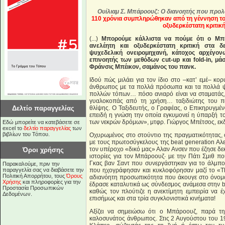
Ουίλιαμ Σ. Μπάροουζ: Ο διανοητής που προλ
110 χρόνια συμπληρώθηκαν από τη γέννηση το
οξυδερκέστατη κριτική
(...)
Μπορούμε κάλλιστα να πούμε ότι ο Μπ
ανελέητη και οξυδερκέστατη κριτική στα δ
ψυχεδελική ονειρομηχανή, κάτοχος αρχέγο
επινοητής των μεθόδων cut-up και fold-in, μά
Φράνσις Μπέικον, σαμάνος του πανκ.
Ιδού πώς μιλάει για τον ίδιο στο –κατ’ εμέ– κ
άνθρωπος με τα πολλά πρόσωπα και τα πολλά 
πολλών τόπων… πόσο ανιαρό είναι να σταματάς, 
γυαλοκοπάς από τη χρήση… ταξιδιώτης του παι
Δελτίο παραγγελίας
θλίψης. Ο Ταξιδευτής, ο Γραφέας, ο Επικηρυγμέ
επειδή η γνώση την οποία εγκυμονεί η ύπαρξή 
των νεκρών δρόμων», μτφρ. Γιώργος Μπέτσος, εκδ
Εδώ μπορείτε να κατεβάσετε σε
excel το
δελτίο παραγγελίας
των
βιβλίων του Τόπου.
Οχυρωμένος στο στούντιο της πραγματικότητας, 
με τους πρωτοσύγκελους της beat generation Αλε
τον υπέροχο «δικό μας» Αλαν Ανσεν που έζησε δεκα
Όροι χρήσης
ιστορίες για τον Μπάροουζ· με την Πάτι Σμιθ 
Γκας βαν Σαντ που συνεργάστηκαν για το άλμπουμ
Παρακαλούμε, πριν την
παραγγελία σας να διαβάσετε την
που ηχογράφησαν και κυκλοφόρησαν μαζί το «The 
Πολιτική Απορρήτου, τους
Όρους
αδιανόητη προσωπικότητα που άκουγε στο όνομα 
Χρήσης
και πληροφορίες για την
έδρασε καταλυτικά ως σύνδεσμος ανάμεσα στην be
Προστασία Προσωπικών
καθώς τον πλούτιζε η ανεκτίμητη εμπειρία να έ
Δεδομένων.
επισήμως και στα τρία συγκλονιστικά κινήματα!
Αξίζει να σημειώσω ότι ο Μπάροουζ, παρά την
καλοσυνάτος άνθρωπος. Στις 2 Αυγούστου του 19