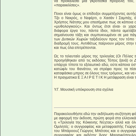
να προκαλέσει μια γκροτέσκα προβολή του, 
«παρεκκλίσεις».
Ποιοι είναι όμως οι επίδοξοι συμμετέχοντες αυτή
Τζο ο Νεκρός, ο Νεφέρτι, ο Χασάν Ι Σαμπάχ, ό
Χρήστος Νάτσης μου επεσήμανε πως σε κάποια σ
«μυθολογικούς». Και όντως έτσι είναι∙ οι χαρ
διάφορα έργα του, πάντα ίδιοι, πάντα αμετάβ
σημαίνουσα τάξη και συμπυκνωμένοι σε μια πάγ
των
Δυτικών Χωρών
ταξιδεύουν προς τον τόπο 
διαδρομή τους. Αντιθέτως παίρνουν μέρος στην π
και πως όλα επιτρέπονται.
Ως το τελευταίο μέρος της τριλογίας (
Οι Πόλεις 
προηγήθηκαν από τις εκδόσεις Τόπος ξανά) οι
Δ
υπάρχει τίποτε το εξιλεωτικό εδώ, ούτε κάποια 
κατώφλι του θανάτου, να στρέφει προς τα πίσ
καταφάσκει μπρος σε όλους τους τρόμους, και να 
Η πραγματικα Ε Ξ Α Ι Ρ Ε Τ Ι Κ Η μετάφραση είναι
Υ.Γ. Μουσική υπόκρουση στα σχόλια
Παρακολουθήστε εδώ την εκδήλωση-συζήτηση φό
με αφορμή την έκδοση, πρώτη φορά στα ελληνικά, 
η «Τριλογία της Κόκκινης Νύχτας» αλλά και ό
Ομιλητές: ο συγγραφέας και μεταφραστής Γιώρ
του Μπάροουζ Γιώργος Μπέτσος και ο συγγραφέ
συγγραφέας και εκδότης Άρης Μαραγκόπουλο