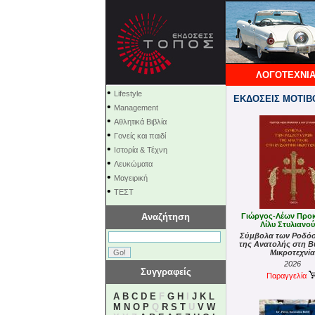
ΛΟΓΟΤΕΧΝΙΑ
•
Lifestyle
ΕΚΔΟΣΕΙΣ ΜΟΤΙΒ
•
Management
•
Αθλητικά Βιβλία
•
Γονείς και παιδί
•
Ιστορία & Τέχνη
•
Λευκώματα
•
Μαγειρική
•
ΤΕΣΤ
Αναζήτηση
Γιώργος-Λέων Προκ
Λίλυ Στυλιανο
Σύμβολα των Ροδό
της Ανατολής στη Β
Μικροτεχνία
2026
Συγγραφείς
Παραγγελία
A
B
C
D
E
F
G
H
I
J
K
L
M
N
O
P
Q
R
S
T
U
V
W