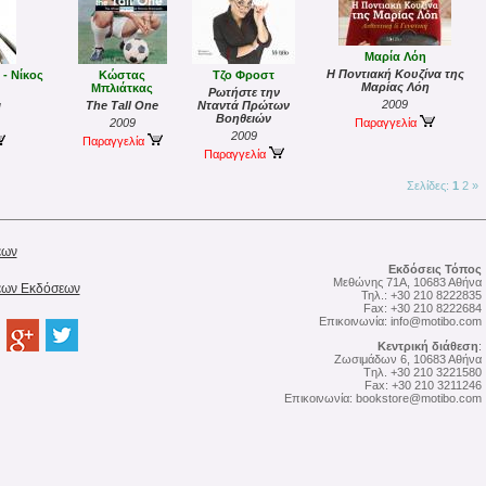
Μαρία Λόη
Η Ποντιακή Κουζίνα της
- Νίκος
Κώστας
Τζο Φροστ
Μαρίας Λόη
Μπλιάτκας
Ρωτήστε την
2009
ι
The Tall One
Νταντά Πρώτων
Βοηθειών
2009
Παραγγελία
2009
Παραγγελία
Παραγγελία
Σελίδες:
1
2
»
έων
Εκδόσεις Τόπος
Μεθώνης 71Α, 10683 Αθήνα
Νέων Εκδόσεων
Τηλ.: +30 210 8222835
Fax: +30 210 8222684
Επικοινωνία:
info@motibo.com
Κεντρική διάθεση
:
Zωσιμάδων 6, 10683 Αθήνα
Tηλ. +30 210 3221580
Fax: +30 210 3211246
Επικοινωνία:
bookstore@motibo.com