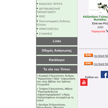
•
ΕΚΔΟΣΕΙΣ ΠΙΡΟΓΑ
•
ΙΔΡΥΜΑ ΒΑΣΙΛΗΣ
ΠΑΠΑΝΤΩΝΙΟΥ
•
ΙΕΘΣ
Αλέξανδρος Γιώτης 
Φωτιάδης
•
Πανεπιστημιακές Εκδόσεις
Ελιά και Ρύζ
Κύπρου
2009
•
ΠΡΑΚΤΟΡΕΥΣΗ
Παραγγελία
•
ΣΥΝΑΨΕΙΣ
Links
Οδηγός Ανάγνωσης
rss feed Ν
Κατάλογοι
rss feed 
Τα νέα του Τόπου
•
Κυριακή 9 Αυγούστου, Άνδρος:
Follow us:
"Ημερολόγιο Γάζας" παρουσίαση
του νέου βιβλίου του Χρίστου
Γεωργάλα
•
Τετάρτη 5 Αυγούστου, Αθήνα:
"Προπαγάνδα και
παραπληροφόρηση" ο Άρης
Χατζηστεφάνου συνομιλεί με το
κοινό
•
Δευτέρα 24 Αυγούστου,
Μονεμβασιά: "Μουσείο,