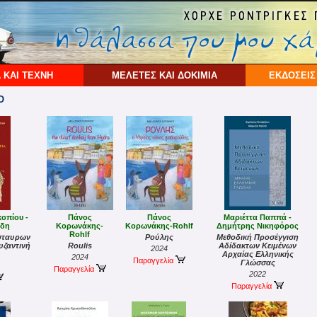
 ΚΑΙ ΤΕΧΝΗ
ΜΕΛΕΤΕΣ ΚΑΙ ΔΟΚΙΜΙΑ
ΕΚΔΟΣΕΙΣ
Ο
οπίου -
Πάνος
Πάνος
Μαριέττα Παππά -
ύδη
Κορωνάκης-
Κορωνάκης-Rohlf
Δημήτρης Νικηφόρος
Rohlf
σταυρων
Ρούλης
Μεθοδική Προσέγγιση
υζαντινή
Roulis
Αδίδακτων Κειμένων
2024
Αρχαίας Ελληνικής
2024
Παραγγελία
Γλώσσας
Παραγγελία
2022
Παραγγελία