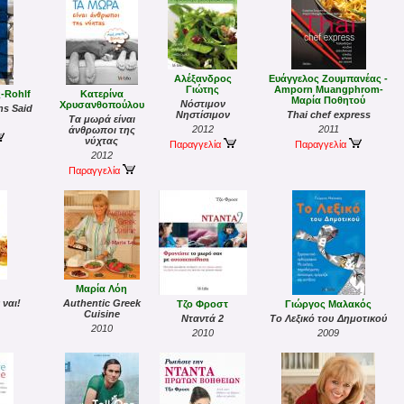
Αλέξανδρος
Ευάγγελος Ζουμπανέας -
Γιώτης
Amporn Muangphrom-
-Rohlf
Κατερίνα
Μαρία Ποθητού
Νόστιμον
Χρυσανθοπούλου
s Said
Νηστίσιμον
Thai chef express
Τα μωρά είναι
2012
2011
άνθρωποι της
νύχτας
Παραγγελία
Παραγγελία
2012
Παραγγελία
Μαρία Λόη
 ναι!
Authentic Greek
Τζο Φροστ
Γιώργος Μαλακός
Cuisine
Νταντά 2
Το Λεξικό του Δημοτικού
2010
2010
2009