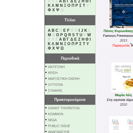
X Y Z
Α
Β
Γ
Δ
Ε
Ζ
Η
Θ
Ι
Κ
Λ
Μ
Ν
Ξ
Ο
Π
Ρ
Σ
Τ
Υ
Φ
Χ
Ψ
Ω
Τίτλοι
A
B
C
D
E
F
G H
I
J
K
L
Πάνος Κορωνάκης
M
N
O
P
Q
R
S
T
U
V
W
Famous Freemason
X Y Z
Α
Β
Γ
Δ
Ε
Ζ
Η
Θ
Ι
2013
Κ
Λ
Μ
Ν
Ξ
Ο
Π
Ρ
Σ
Τ
Υ
Παραγγελία
Φ
Χ
Ψ
Ω
Περιοδικά
•
ΑΝΤΙΓΟΝΗ
•
ΚΡΙΣΗ
•
ΜΑΡΞΙΣΤΙΚΗ ΣΚΕΨΗ
•
ΟΥΤΟΠΙΑ
•
ΣΥΝΑΨΙΣ
Μαρία Λόη
Πρακτορευόμενα
Στη νηστεία λέμε
2010
•
GRANT THORNTON
•
KOMMON
•
NEΔΑ
•
PUBLIC ISSUE
•
ΑΝΑΓΝΩΣΤΗΣ