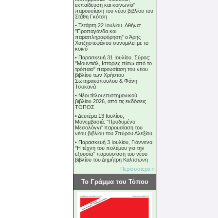
εκπαίδευση και κοινωνία"
παρουσίαση του νέου βιβλίου του
Στάθη Γκότση
•
Τετάρτη 22 Ιουλίου, Αθήνα:
"Προπαγάνδα και
παραπληροφόρηση" ο Άρης
Χατζηστεφάνου συνομιλεί με το
κοινό
•
Παρασκευή 31 Ιουλίου, Σύρος:
"Μουντιάλ, Ιστορίες πίσω από το
τρόπαιο" παρουσίαση του νέου
βιβλίου των Χρήστου
Σωτηρακόπουλου & Φάνη
Τσοκανά
•
Νέοι τίτλοι επιστημονικού
βιβλίου 2026, από τις εκδόσεις
ΤΟΠΟΣ
•
Δευτέρα 13 Ιουλίου,
Μονεμβασιά: "Προδομένο
Μεσολόγγι" παρουσίαση του
νέου βιβλίου του Σπύρου Αλεξίου
•
Παρασκευή 3 Ιουλίου, Γιάννενα:
"Η τέχνη του πολέμου για την
εξουσία" παρουσίαση του νέου
βιβλίου του Δημήτρη Καλτσώνη
Περισσότερα »
Το Γράμμα του Τόπου