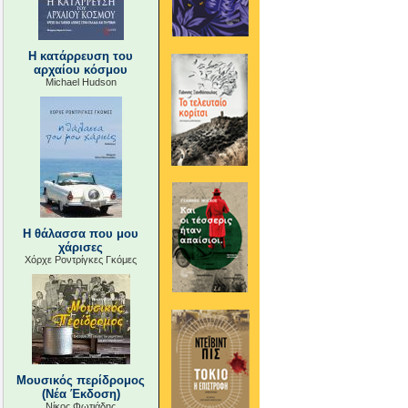
Η κατάρρευση του
αρχαίου κόσμου
Michael Hudson
Η θάλασσα που μου
χάρισες
Χόρχε Ροντρίγκες Γκόμες
Μουσικός περίδρομος
(Νέα Έκδοση)
Νίκος Φωτιάδης