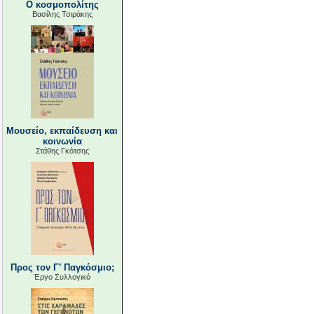
Ο κοσμοπολίτης
Βασίλης Τσιράκης
Μουσείο, εκπαίδευση και
κοινωνία
Στάθης Γκότσης
Προς τον Γ’ Παγκόσμιο;
Έργο Συλλογικό