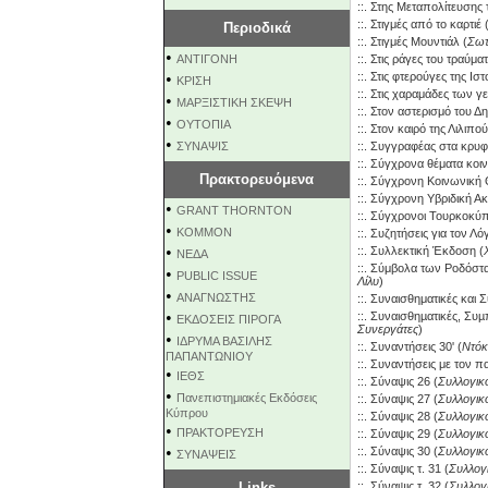
::.
Στης Μεταπολίτευσης 
::.
Στιγμές από το καρτιέ
Περιοδικά
::.
Στιγμές Μουντιάλ
(
Σωτ
•
ΑΝΤΙΓΟΝΗ
::.
Στις ράγες του τραύμα
•
::.
Στις φτερούγες της Ιστ
ΚΡΙΣΗ
::.
Στις χαραμάδες των γ
•
ΜΑΡΞΙΣΤΙΚΗ ΣΚΕΨΗ
::.
Στον αστερισμό του Δ
•
ΟΥΤΟΠΙΑ
::.
Στον καιρό της Λιλιπο
•
ΣΥΝΑΨΙΣ
::.
Συγγραφέας στα κρυφ
::.
Σύγχρονα θέματα κοινω
Πρακτορευόμενα
::.
Σύγχρονη Κοινωνική 
::.
Σύγχρονη Υβριδική Ακ
•
GRANT THORNTON
::.
Σύγχρονοι Τουρκοκύπρ
•
KOMMON
::.
Συζητήσεις για τον Λόγ
•
::.
Συλλεκτική Έκδοση
(
NEΔΑ
::.
Σύμβολα των Ροδόσταυ
•
PUBLIC ISSUE
Λίλυ
)
•
ΑΝΑΓΝΩΣΤΗΣ
::.
Συναισθηματικές και Σ
•
::.
Συναισθηµατικές, Συµπ
ΕΚΔΟΣΕΙΣ ΠΙΡΟΓΑ
Συνεργάτες
)
•
ΙΔΡΥΜΑ ΒΑΣΙΛΗΣ
::.
Συναντήσεις 30'
(
Ντόκ
ΠΑΠΑΝΤΩΝΙΟΥ
::.
Συναντήσεις με τον π
•
ΙΕΘΣ
::.
Σύναψις 26
(
Συλλογικ
•
Πανεπιστημιακές Εκδόσεις
::.
Σύναψις 27
(
Συλλογικ
Κύπρου
::.
Σύναψις 28
(
Συλλογικ
•
ΠΡΑΚΤΟΡΕΥΣΗ
::.
Σύναψις 29
(
Συλλογικ
•
::.
Σύναψις 30
(
Συλλογικ
ΣΥΝΑΨΕΙΣ
::.
Σύναψις τ. 31
(
Συλλογ
Links
::.
Σύναψις τ. 32
(
Συλλογ