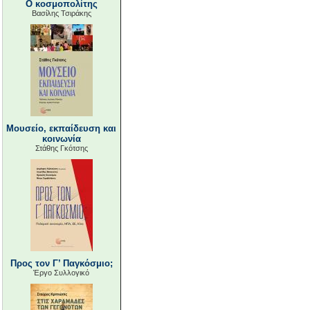
Ο κοσμοπολίτης
Βασίλης Τσιράκης
Μουσείο, εκπαίδευση και
κοινωνία
Στάθης Γκότσης
Προς τον Γ’ Παγκόσμιο;
Έργο Συλλογικό