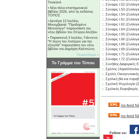
Τσοκανά
::.
Σύναψις τ.52
(
Συλλογι
•
Νέοι τίτλοι επιστημονικού
::.
Σύναψις τ.53
(
Συλλογι
βιβλίου 2026, από τις εκδόσεις
::.
Συνάψις τ.54
(
Συλλογι
ΤΟΠΟΣ
::.
Σύναψις τ.61
(
Συλλογι
•
Δευτέρα 13 Ιουλίου,
::.
Σύναψις τ.62
(
Συλλογι
Μονεμβασιά: "Προδομένο
Μεσολόγγι" παρουσίαση του
::.
Σύναψις τ.64
(
Συλλογι
νέου βιβλίου του Σπύρου Αλεξίου
::.
Σύναψις τ.65
(
Συλλογι
•
Παρασκευή 3 Ιουλίου, Γιάννενα:
::.
Σύναψις τ.66
(
Συλλογι
"Η τέχνη του πολέμου για την
::.
Σύναψις τ.68
(
Συλλογι
εξουσία" παρουσίαση του νέου
βιβλίου του Δημήτρη Καλτσώνη
::.
Σύναψις τ.69
(
Συλλογι
::.
Σύναψις τ.71
(
Συλλογι
Περισσότερα »
::.
Σύναψις τ.72
(
Συλλογι
Το Γράμμα του Τόπου
::.
Συνήθεις Διαφορικές Ε
::.
Σχέσεις
(
Χαριτόπουλο
::.
Σχολές Οικογενειακής
::.
Σχολική βία και παραβ
::.
Σχολική Ψυχολογία
(
Σ
::.
Σχολικός Εκφοβισμός
rss feed Ν
rss feed 
Follow us: