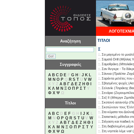
ΛΟΓΟΤΕΧΝΙΑ
ΤΙΤΛΟΙ
Αναζήτηση
Σ
::.
Σα μαγεμένο το μυαλό
::.
Σαματά Drill
(
Μήλλας Ν
Συγγραφείς
::.
Σαμοθράκη
(
Μπολιάκη
::.
Σαν Άνγκρε - Τα δάκ
::.
Σάνκια
(
Πριλέπιν Ζαχ
A
B
C
D
E
F
G
H
I
J
K
L
::.
Σαράντα μελέτες που 
M
N
O
P
Q
R
S
T
U
V
W
::.
Σβησμένες ψυχές
(
Ασ
X Y Z
Α
Β
Γ
Δ
Ε
Ζ
Η
Θ
Ι
Κ
Λ
Μ
Ν
Ξ
Ο
Π
Ρ
Σ
Τ
Υ
::.
Σελανίκ
(
Τσιράκης Βα
Φ
Χ
Ψ
Ω
::.
Σενάριο
(
Σκρουμπέλο
::.
Σεξ ΙΙ
(
Μπεργκ Σιμπίλ
::.
Σκοτεινό ασανσέρ
(
Πα
Τίτλοι
::.
Σκοτώνουν τους Έλλ
::.
Στα κύματα του Δούνα
A
B
C
D
E
F
G H
I
J
K
L
::.
Στατιστικές μέθοδοι σ
M
N
O
P
Q
R
S
T
U
V
W
::.
Στέγαση και παιδική 
X Y Z
Α
Β
Γ
Δ
Ε
Ζ
Η
Θ
Ι
::.
Στη διαβολεμένη μέρα
Κ
Λ
Μ
Ν
Ξ
Ο
Π
Ρ
Σ
Τ
Υ
Φ
Χ
Ψ
Ω
::.
Στη νηστεία λέμε ναι!
(