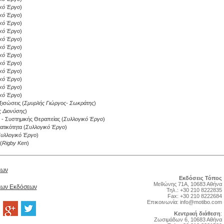
κό Έργο
)
κό Έργο
)
κό Έργο
)
κό Έργο
)
κό Έργο
)
κό Έργο
)
κό Έργο
)
κό Έργο
)
κό Έργο
)
κό Έργο
)
κό Έργο
)
κό Έργο
)
ξισώσεις
(
Σμυρλής Γιώργος- Σωκράτης
)
ς Διονύσης
)
 - Συστημικής Θεραπείας
(
Συλλογικό Έργο
)
ατικότητα
(
Συλλογικό Έργο
)
υλλογικό Έργο
)
(
Rigby Ken
)
έων
Εκδόσεις Τόπος
Μεθώνης 71Α, 10683 Αθήνα
Νέων Εκδόσεων
Τηλ.: +30 210 8222835
Fax: +30 210 8222684
Επικοινωνία:
info@motibo.com
Κεντρική διάθεση
:
Zωσιμάδων 6, 10683 Αθήνα