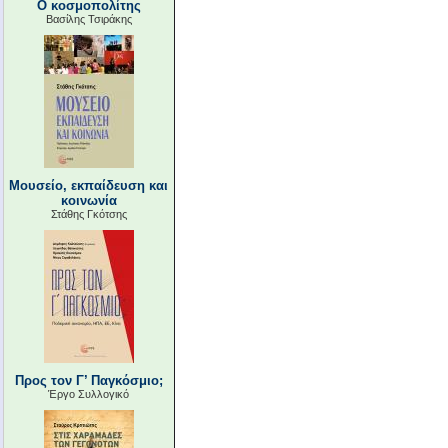
Ο κοσμοπολίτης
Βασίλης Τσιράκης
Μουσείο, εκπαίδευση και
κοινωνία
Στάθης Γκότσης
Προς τον Γ’ Παγκόσμιο;
Έργο Συλλογικό