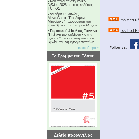
•
Νέοι τίτλοι επιστημονικού
βιβλίου 2026, από τις εκδόσεις
ΤΟΠΟΣ
•
Δευτέρα 13 Ιουλίου,
Μονεμβασιά: "Προδομένο
rss feed Ν
Μεσολόγγι" παρουσίαση του
νέου βιβλίου του Σπύρου Αλεξίου
rss feed 
•
Παρασκευή 3 Ιουλίου, Γιάννενα:
"Η τέχνη του πολέμου για την
εξουσία" παρουσίαση του νέου
βιβλίου του Δημήτρη Καλτσώνη
Follow us:
Περισσότερα »
Το Γράμμα του Τόπου
Δελτίο παραγγελίας