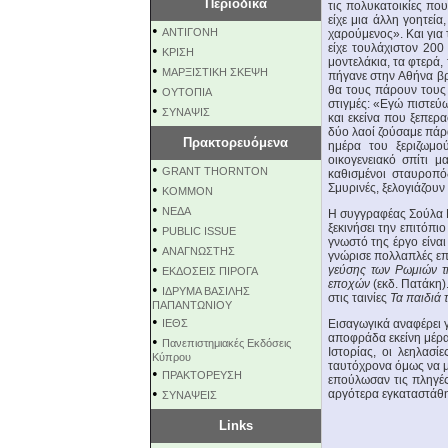
Περιοδικά
τις πολυκατοικίες που
είχε μια άλλη γοητεία
•
ΑΝΤΙΓΟΝΗ
χαρούμενος». Και για
είχε τουλάχιστον 200
•
ΚΡΙΣΗ
μοντελάκια, τα φτερά,
•
ΜΑΡΞΙΣΤΙΚΗ ΣΚΕΨΗ
πήγανε στην Αθήνα βρή
•
θα τους πάρουν τους 
ΟΥΤΟΠΙΑ
στιγμές: «Εγώ πιστεύω
•
ΣΥΝΑΨΙΣ
και εκείνα που ξεπερ
δύο λαοί ζούσαμε πάρα
Πρακτορευόμενα
ημέρα του ξεριζωμο
οικογενειακό σπίτι μ
•
GRANT THORNTON
καθισμένοι σταυροπόδ
•
Σμυρινές, ξελογιάζουν
KOMMON
•
NEΔΑ
Η συγγραφέας Σούλα Μ
•
ξεκινήσει την επιτόπι
PUBLIC ISSUE
γνωστό της έργο είναι
•
ΑΝΑΓΝΩΣΤΗΣ
γνώρισε πολλαπλές επ
•
γεύσης των Ρωμιών τ
ΕΚΔΟΣΕΙΣ ΠΙΡΟΓΑ
εποχών
(εκδ. Πατάκη)
•
ΙΔΡΥΜΑ ΒΑΣΙΛΗΣ
στις ταινίες
Τα παιδιά 
ΠΑΠΑΝΤΩΝΙΟΥ
•
ΙΕΘΣ
Εισαγωγικά αναφέρει γ
αποφράδα εκείνη μέρα
•
Πανεπιστημιακές Εκδόσεις
Ιστορίας, οι λεηλασ
Κύπρου
ταυτόχρονα όμως να με
•
ΠΡΑΚΤΟΡΕΥΣΗ
επούλωσαν τις πληγέ
•
αργότερα εγκαταστάθ
ΣΥΝΑΨΕΙΣ
Links