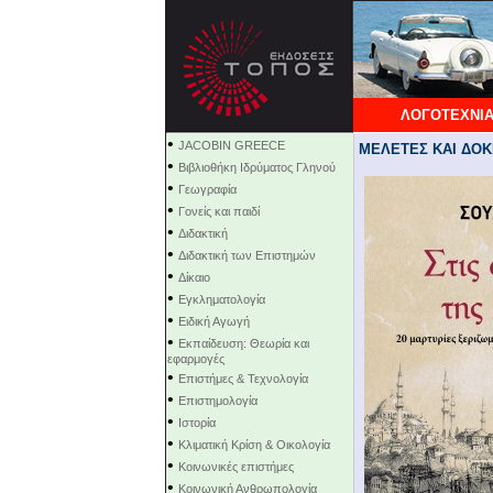
ΛΟΓΟΤΕΧΝΙΑ
•
JACOBIN GREECE
ΜΕΛΕΤΕΣ ΚΑΙ ΔΟΚΙ
•
Βιβλιοθήκη Ιδρύματος Γληνού
•
Γεωγραφία
•
Γονείς και παιδί
•
Διδακτική
•
Διδακτική των Επιστημών
•
Δίκαιο
•
Εγκληματολογία
•
Ειδική Αγωγή
•
Εκπαίδευση: Θεωρία και
εφαρμογές
•
Επιστήμες & Τεχνολογία
•
Επιστημολογία
•
Ιστορία
•
Κλιματική Κρίση & Οικολογία
•
Κοινωνικές επιστήμες
•
Κοινωνική Ανθρωπολογία