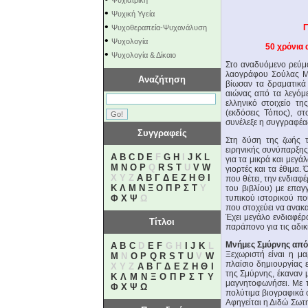
Ψυχιατρική
•
Ψυχική Υγεία
•
Γ
Ψυχοθεραπεία-Ψυχανάλυση
•
Ψυχολογία
50 χρόνια 
•
Ψυχολογία & Δίκαιο
Στο αναδυόμενο ρεύμα
λαογράφου Σούλας Μπ
Αναζήτηση
βίωσαν τα δραματικά
αιώνας από τα λεγόμε
ελληνικό στοιχείο τη
(εκδόσεις Τόπος), σ
συνέλεξε η συγγραφέας
Συγγραφείς
Στη δύση της ζωής τ
ειρηνικής συνύπαρξης
A
B
C
D
E
F
G
H
I
J
K
L
για τα μικρά και μεγά
M
N
O
P
Q
R
S
T
U
V
W
γιορτές και τα έθιμα.
X Y Z
Α
Β
Γ
Δ
Ε
Ζ
Η
Θ
Ι
που θέτει, την ενδιαφ
Κ
Λ
Μ
Ν
Ξ
Ο
Π
Ρ
Σ
Τ
Υ
του βιβλίου) με επαγ
Φ
Χ
Ψ
Ω
τυπικού ιστορικού πο
που στοχεύει να ανακα
Έχει μεγάλο ενδιαφέρ
Τίτλοι
παράπονο για τις αδικ
Μνήμες Σμύρνης από
A
B
C
D
E
F
G H
I
J
K
L
Ξεχωριστή είναι η μ
M
N
O
P
Q
R
S
T
U
V
W
πλαίσιο δημιουργίας 
X Y Z
Α
Β
Γ
Δ
Ε
Ζ
Η
Θ
Ι
της Σμύρνης, έκαναν 
Κ
Λ
Μ
Ν
Ξ
Ο
Π
Ρ
Σ
Τ
Υ
μαγνητοφωνήσει. Με τ
Φ
Χ
Ψ
Ω
πολύτιμα βιογραφικά σ
Αφηγείται η Διδώ Σωτη