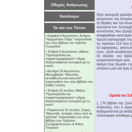
Οδηγός Ανάγνωσης
Στην εκπομπή φιλοξεν
Κατάλογοι
φτερούγες της Ιστορία
τη Θράκη και την Κων
γεγονότα του Σεπτεμβ
Τα νέα του Τόπου
κοινότητας που ξεριζ
αναφέρθηκε εκτεταμέν
•
Κυριακή 9 Αυγούστου, Άνδρος:
"Ημερολόγιο Γάζας" παρουσίαση
πρώτη καταγραφή του 
του νέου βιβλίου του Χρίστου
τις περίπου 115 που έ
Γεωργάλα
Οι αφηγήσεις, αποτυ
•
Τετάρτη 5 Αυγούστου, Αθήνα:
τους, αλλά κουβαλούσ
"Προπαγάνδα και
Οι σελίδες του βιβλί
παραπληροφόρηση" ο Άρης
κοσμοπολιτισμό μιας 
Χατζηστεφάνου συνομιλεί με το
ακόμη πως βίωσαν τα 
κοινό
στήσουν μια νέα ζωή 
•
Δευτέρα 24 Αυγούστου,
Μονεμβασιά: "Μουσείο,
εκπαίδευση και κοινωνία"
παρουσίαση του νέου βιβλίου του
Στάθη Γκότση
•
Τετάρτη 22 Ιουλίου, Αθήνα:
"Προπαγάνδα και
Ομιλία του Σ
παραπληροφόρηση" ο Άρης
Χατζηστεφάνου συνομιλεί με το
(...) Το βιβλίο της Σ
κοινό
Ανατολής, του τι είμ
•
Παρασκευή 31 Ιουλίου, Σύρος:
κηδεμονία και με ανάξι
"Μουντιάλ, Ιστορίες πίσω από το
πολιτισμικό απόθεμα μ
τρόπαιο" παρουσίαση του νέου
βιβλίου των Χρήστου
Σωτηρακόπουλου & Φάνη
Τσοκανά