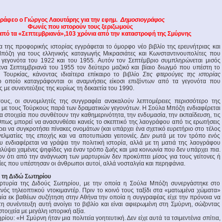
ράφεο ο Γιώργος Λαουτάρης για την εφημ.
Δημοσιογράφος
Φωνές που ιστορούν τους ξεριζωμούς
από τα «Σεπτεμβριανά»,103 χρόνια από την καταστροφή της Σμύρνης
 της προφορικής ιστορίας εγγράφεται το όμορφο νέο βιβλίο της ερευνήτριας και
όζη για τους ελληνικής καταγωγής Μικρασιάτες και Κωνσταντινουπολίτες που
 γεγονότα του 1922 και του 1955. Αυτόν τον Σεπτέμβριο συμπληρώνεται μισός
να Σεπτεμβριανά του 1955 τον δεύτερο μαζικό και βίαιο διωγμό που υπέστη το
ς Τουρκίας, κάνοντας ιδιαίτερα επίκαιρο το βιβλίο
Στις φτερούγες της ιστορίας
το οποίο καταγράφονται οι αναμνήσεις είκοσι επιζόντων από τα γεγονότα που
 με συνεντεύξεις της κυρίως τη δεκαετία του 1990.
ους, οι συνομιλητές της συγγραφέα ανακαλούν λεπτομέρειες περισσότερο της
 με τους Τούρκους παρά των δραματικών γεγονότων. Η Σούλα Μπόζη ενδιαφέρεται
λα στοιχεία που συνθέτουν την καθημερινότητα, την ενδυμασία, την εκπαίδευση, τις
 Όπως μπορεί να ανασυνθέσει κανείς το σκεπτικό της λαογράφου από τις ερωτήσεις
έρει να συγκροτήσει πίνακες ονομάτων (και υπάρχει ένα σχετικό ευρετήριο στο τέλος
γελματίες της εποχής και να αποτυπώσει γειτονιές. Δεν ρωτά με τον τρόπο ενός
υ ενδιαφέρεται να γράψει την πολιτική ιστορία, αλλά με τη ματιά της λαογράφου
λύψει χαμένες ψηφίδες για έναν τρόπο ζωής και μια κοινωνία που δεν υπάρχει πια.
ον ότι από την ανάγνωση των μαρτυριών δεν προκύπτει μίσος για τους γείτονες ή
ίες που υπέστησαν οι άνθρωποι αυτοί, αλλά νοσταλγία και περηφάνια.
 τη Διδώ Σωτηρίου
αρτυρία της Διδούς Σωτηρίου, με την οποία η Σούλα Μπόζη συνεργάστηκε στο
ενός τηλεοπτικού ντοκιμαντέρ. Πριν το κοινό τους ταξίδι στα «ματωμένα χώματα»
μία εκ βαθέων συζήτηση στην Αθήνα την οποία η συγγραφέας είχε την πρόνοια να
η συνέντευξη αυτή ανοίγει το βιβλίο και είναι αφιερωμένη στη Σμύρνη, σώζοντας
τοιχεία με μεγάλη ιστορική αξία.
ρίου: «Η Σμύρνη ήταν μια πολιτεία γοητευτική. Δεν είχε αυτά τα τσιμεντένια σπίτια,