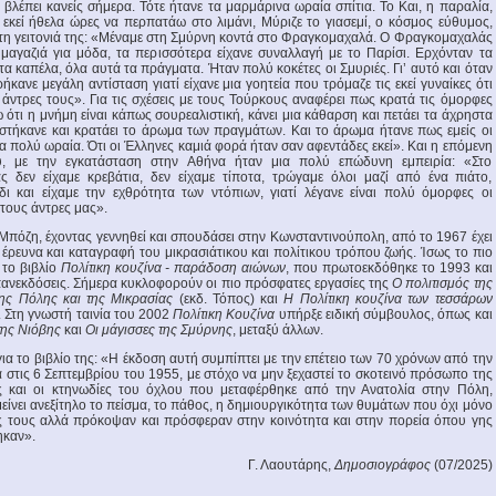
 βλέπει κανείς σήμερα. Τότε ήτανε τα μαρμάρινα ωραία σπίτια. Το Και, η παραλία,
, εκεί ήθελα ώρες να περπατάω στο λιμάνι, Μύριζε το γιασεμί, ο κόσμος εύθυμος,
 τη γειτονιά της: «Μέναμε στη Σμύρνη κοντά στο Φραγκομαχαλά. Ο Φραγκομαχαλάς
 μαγαζιά για μόδα, τα περισσότερα είχανε συναλλαγή με το Παρίσι. Ερχόνταν τα
 τα καπέλα, όλα αυτά τα πράγματα. Ήταν πολύ κοκέτες οι Σμυριές. Γι’ αυτό και όταν
κανε μεγάλη αντίσταση γιατί είχανε μια γοητεία που τρόμαζε τις εκεί γυναίκες ότι
άντρες τους». Για τις σχέσεις με τους Τούρκους αναφέρει πως κρατά τις όμορφες
 ότι η μνήμη είναι κάπως σουρεαλιστική, κάνει μια κάθαρση και πετάει τα άχρηστα
αστήκανε και κρατάει το άρωμα των πραγμάτων. Και το άρωμα ήτανε πως εμείς οι
 πολύ ωραία. Ότι οι Έλληνες καμιά φορά ήταν σαν αφεντάδες εκεί». Και η επόμενη
ύ, με την εγκατάσταση στην Αθήνα ήταν μια πολύ επώδυνη εμπειρία: «Στο
ας δεν είχαμε κρεβάτια, δεν είχαμε τίποτα, τρώγαμε όλοι μαζί από ένα πιάτο,
ι και είχαμε την εχθρότητα των ντόπιων, γιατί λέγανε είναι πολύ όμορφες οι
 τους άντρες μας».
πόζη, έχοντας γεννηθεί και σπουδάσει στην Κωνσταντινούπολη, από το 1967 έχει
ο έρευνα και καταγραφή του μικρασιάτικου και πολίτικου τρόπου ζωής. Ίσως το πιο
 το βιβλίο
Πολίτικη κουζίνα - παράδοση αιώνων
, που πρωτοεκδόθηκε το 1993 και
ανεκδόσεις. Σήμερα κυκλοφορούν οι πιο πρόσφατες εργασίες της
Ο πολιτισμός της
ης Πόλης και της Μικρασίας
(εκδ. Τόπος) και
Η Πολίτικη κουζίνα των τεσσάρων
. Στη γνωστή ταινία του 2002
Πολίτικη Κουζίνα
υπήρξε ειδική σύμβουλος, όπως και
της Νιόβης
και
Οι μάγισσες της Σμύρνης
, μεταξύ άλλων.
ια το βιβλίο της: «Η έκδοση αυτή συμπίπτει με την επέτειο των 70 χρόνων από την
 στις 6 Σεπτεμβρίου του 1955, με στόχο να μην ξεχαστεί το σκοτεινό πρόσωπο της
ίες και οι κτηνωδίες του όχλου που μεταφέρθηκε από την Ανατολία στην Πόλη,
ίνει ανεξίτηλο το πείσμα, το πάθος, η δημιουργικότητα των θυμάτων που όχι μόνο
ς τους αλλά πρόκοψαν και πρόσφεραν στην κοινότητα και στην πορεία όπου γης
ηκαν».
Γ. Λαουτάρης,
Δημοσιογράφος
(07/2025)