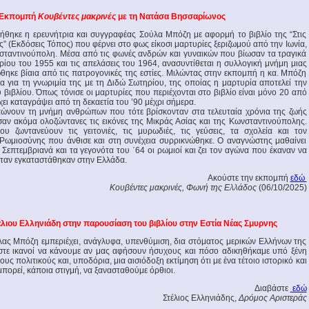
Εκπομπή
Κουβέντες μακρινές
με τη Νατάσα Βησσαρίωνος
ήθηκε η ερευνήτρια και συγγραφέας Σούλα Μπόζη με αφορμή το βιβλίο της “Στις
ς” (Εκδόσεις Τόπος) που φέρνει στο φως είκοσι μαρτυρίες ξεριζωμού από την Ιωνία,
σταντινούπολη. Μέσα από τις φωνές ανδρών και γυναικών που βίωσαν τα τραγικά
ρίου του 1955 και τις απελάσεις του 1964, ανασυντίθεται η συλλογική μνήμη μιας
ώθηκε βίαια από τις πατρογονικές της εστίες. Μιλώντας στην εκπομπή η κα. Μπόζη
α για τη γνωριμία της με τη Διδώ Σωτηρίου, της οποίας η μαρτυρία αποτελεί την
βιβλίου. Όπως τόνισε οι μαρτυρίες που περιέχονται στο βιβλίο είναι μόνο 20 από
χει καταγράψει από τη δεκαετία του ’90 μέχρι σήμερα.
πώνουν τη μνήμη ανθρώπων που τότε βρίσκονταν στα τελευταία χρόνια της ζωής
αν ακόμα ολοζώντανες τις εικόνες της Μικράς Ασίας και της Κωνσταντινούπολης.
ου ζωντανεύουν τις γειτονιές, τις μυρωδιές, τις γεύσεις, τα σχολεία και τον
Ρωμιοσύνης που άνθισε και στη συνέχεια συρρικνώθηκε. Ο αναγνώστης μαθαίνει
Σεπτεμβριανά και τα γεγονότα του ΄64 οι ρωμιοί και ζει τον αγώνα που έκαναν να
όταν εγκαταστάθηκαν στην Ελλάδα.
Ακούστε την εκπομπή
εδώ
Κουβέντες μακρινές, Φωνή της Ελλάδος
(06/10/2025)
τέλιου Ελληνιάδη στην παρουσίαση του βιβλίου στην Εστία Νέας Σμυρνης
ούλας Μπόζη εμπεριέχει, ανάγλυφα, υπενθύμιση, δια στόματος μερικών Ελλήνων της
αστε ικανοί να κάνουμε αν μας αφήσουν ήσυχους και πόσο αδικηθήκαμε υπό ξένη
ους πολιτικούς και, υποδόρια, μια αισιόδοξη εκτίμηση ότι με ένα τέτοιο ιστορικό και
πορεί, κάποια στιγμή, να ξανασταθούμε όρθιοι.
Διαβάστε
εδώ
Στέλιος Ελληνιάδης,
Δρόμος Αριστεράς