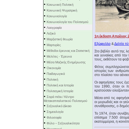
•
Κοινωνική Πολιτική
•
Κοινωνική Ψυχιατρική
•
Κοινωνιολογία
•
Κοινωνιολογία του Πολιτισμού
•
Λαογραφία
•
Λεξικό
1η έκδοση Απρίλιος 
•
Μαρξιστική θεωρία
Εξώφυλλο
&
Δελτίο τ
•
Μαρτυρίες
•
Μέθοδοι έρευνας και Στατιστική
Στο βιβλίο αυτό της 
και γυναίκες από την
•
Μελέτες - Έρευνα
τους, εκθέτουν τα φο
•
Μέσα Μαζικής Ενημέρωσης
Φέτος συµπληρώνεται 
•
Οικονομία
ιστορίες των ανθρώπω
•
Παιδαγωγικά
στο πλαίσιο του αέναο
•
Πολιτική
Οι αφηγήσεις τους έ
•
Πολιτική και Ιστορία
του 1990, όταν οι π
•
κρατούσαν ολοζώντανα
Πολιτισμική Ιστορία
•
Σειρά mέta / Κέντρο
Μέσα από τις αφηγήσε
Μετακαπιταλιστικού Πολιτισμού
οι µυρωδιές και οι γεύ
•
συνάθροισης, ο δηµόσι
Σεξουαλικό Δίκαιο
•
Σημειολογία
Το 1974, όταν συνέβη
•
επίσηµα 7.500 άτοµα
Φιλοσοφία
εκατοµµύρια, η κοινότ
•
Φύλο – Σεξουαλικότητα
•