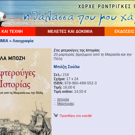
 ΚΑΙ ΤΕΧΝΗ
ΜΕΛΕΤΕΣ ΚΑΙ ΔΟΚΙΜΙΑ
ΕΚΔΟΣΕΙΣ
ΜΙΑ » Λαογραφία
Στις φτερούγες της Ιστορίας
20 μαρτυρίες ξεριζωμού από τη Μικρασία και την
Πόλη
Μπόζη Σούλα
Σελ.:
216
Σχήμα:
17 x 24
ISBN:
978-960-499-552-3
Τιμή:
16,00 €
Τιμή online:
14,55 €
::.
Ιστορία
::.
Μαρτυρίες
Προσθήκη στο καλάθι