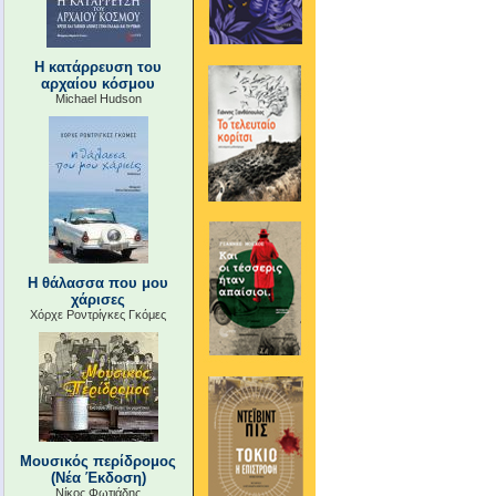
Η κατάρρευση του
αρχαίου κόσμου
Michael Hudson
Η θάλασσα που μου
χάρισες
Χόρχε Ροντρίγκες Γκόμες
Μουσικός περίδρομος
(Νέα Έκδοση)
Νίκος Φωτιάδης