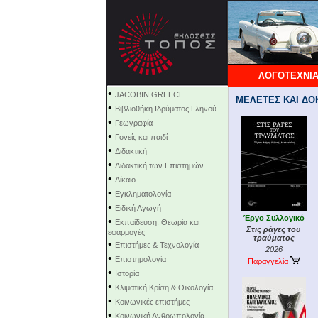
ΛΟΓΟΤΕΧΝΙΑ
•
JACOBIN GREECE
ΜΕΛΕΤΕΣ ΚΑΙ ΔΟΚΙ
•
Βιβλιοθήκη Ιδρύματος Γληνού
•
Γεωγραφία
•
Γονείς και παιδί
•
Διδακτική
•
Διδακτική των Επιστημών
•
Δίκαιο
•
Εγκληματολογία
•
Ειδική Αγωγή
Έργο Συλλογικό
•
Εκπαίδευση: Θεωρία και
Στις ράγες του
εφαρμογές
τραύματος
•
Επιστήμες & Τεχνολογία
2026
•
Επιστημολογία
Παραγγελία
•
Ιστορία
•
Κλιματική Κρίση & Οικολογία
•
Κοινωνικές επιστήμες
•
Κοινωνική Ανθρωπολογία