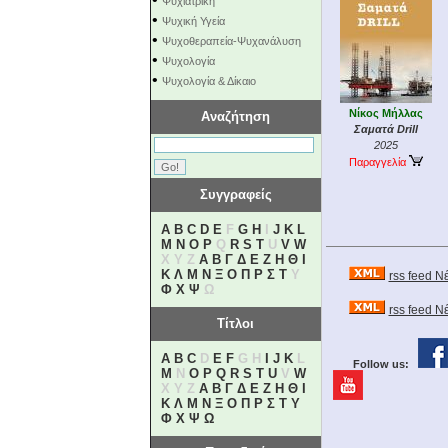
Ψυχιατρική
•
Ψυχική Υγεία
•
Ψυχοθεραπεία-Ψυχανάλυση
•
Ψυχολογία
•
Ψυχολογία & Δίκαιο
Νίκος Μήλλας
Αναζήτηση
Σαματά Drill
2025
Παραγγελία
Συγγραφείς
A
B
C
D
E
F
G
H
I
J
K
L
M
N
O
P
Q
R
S
T
U
V
W
X Y Z
Α
Β
Γ
Δ
Ε
Ζ
Η
Θ
Ι
Κ
Λ
Μ
Ν
Ξ
Ο
Π
Ρ
Σ
Τ
Υ
rss feed Ν
Φ
Χ
Ψ
Ω
rss feed 
Τίτλοι
A
B
C
D
E
F
G H
I
J
K
L
Follow us:
M
N
O
P
Q
R
S
T
U
V
W
X Y Z
Α
Β
Γ
Δ
Ε
Ζ
Η
Θ
Ι
Κ
Λ
Μ
Ν
Ξ
Ο
Π
Ρ
Σ
Τ
Υ
Φ
Χ
Ψ
Ω