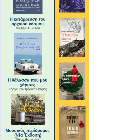
Η κατάρρευση του
αρχαίου κόσμου
Michael Hudson
Η θάλασσα που μου
χάρισες
Χόρχε Ροντρίγκες Γκόμες
Μουσικός περίδρομος
(Νέα Έκδοση)
Νίκος Φωτιάδης