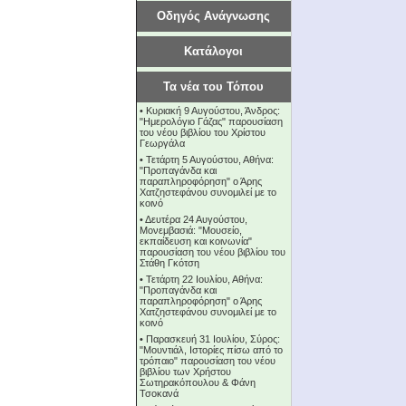
Οδηγός Ανάγνωσης
Κατάλογοι
Τα νέα του Τόπου
•
Κυριακή 9 Αυγούστου, Άνδρος:
"Ημερολόγιο Γάζας" παρουσίαση
του νέου βιβλίου του Χρίστου
Γεωργάλα
•
Τετάρτη 5 Αυγούστου, Αθήνα:
"Προπαγάνδα και
παραπληροφόρηση" ο Άρης
Χατζηστεφάνου συνομιλεί με το
κοινό
•
Δευτέρα 24 Αυγούστου,
Μονεμβασιά: "Μουσείο,
εκπαίδευση και κοινωνία"
παρουσίαση του νέου βιβλίου του
Στάθη Γκότση
•
Τετάρτη 22 Ιουλίου, Αθήνα:
"Προπαγάνδα και
παραπληροφόρηση" ο Άρης
Χατζηστεφάνου συνομιλεί με το
κοινό
•
Παρασκευή 31 Ιουλίου, Σύρος:
"Μουντιάλ, Ιστορίες πίσω από το
τρόπαιο" παρουσίαση του νέου
βιβλίου των Χρήστου
Σωτηρακόπουλου & Φάνη
Τσοκανά