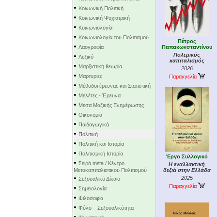
•
Κοινωνική Πολιτική
•
Κοινωνική Ψυχιατρική
•
Κοινωνιολογία
•
Κοινωνιολογία του Πολιτισμού
Πέτρος
•
Λαογραφία
Παπακωνσταντίνου
•
Πολεμικός
Λεξικό
καπιταλισμός
•
Μαρξιστική θεωρία
2026
•
Μαρτυρίες
Παραγγελία
•
Μέθοδοι έρευνας και Στατιστική
•
Μελέτες - Έρευνα
•
Μέσα Μαζικής Ενημέρωσης
•
Οικονομία
•
Παιδαγωγικά
•
Πολιτική
•
Πολιτική και Ιστορία
•
Πολιτισμική Ιστορία
Έργο Συλλογικό
•
Σειρά mέta / Κέντρο
Η εναλλακτική
Μετακαπιταλιστικού Πολιτισμού
δεξιά στην Ελλάδα
•
2025
Σεξουαλικό Δίκαιο
Παραγγελία
•
Σημειολογία
•
Φιλοσοφία
•
Φύλο – Σεξουαλικότητα
•