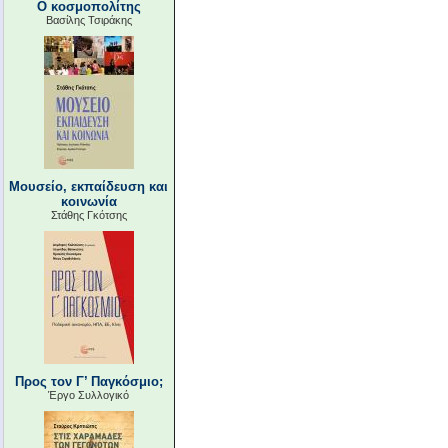
Ο κοσμοπολίτης
Βασίλης Τσιράκης
Μουσείο, εκπαίδευση και
κοινωνία
Στάθης Γκότσης
Προς τον Γ’ Παγκόσμιο;
Έργο Συλλογικό