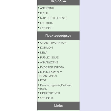
Περιοδικά
•
ΑΝΤΙΓΟΝΗ
•
ΚΡΙΣΗ
•
ΜΑΡΞΙΣΤΙΚΗ ΣΚΕΨΗ
•
ΟΥΤΟΠΙΑ
•
ΣΥΝΑΨΙΣ
Πρακτορευόμενα
•
GRANT THORNTON
•
KOMMON
•
NEΔΑ
•
PUBLIC ISSUE
•
ΑΝΑΓΝΩΣΤΗΣ
•
ΕΚΔΟΣΕΙΣ ΠΙΡΟΓΑ
•
ΙΔΡΥΜΑ ΒΑΣΙΛΗΣ
ΠΑΠΑΝΤΩΝΙΟΥ
•
ΙΕΘΣ
•
Πανεπιστημιακές Εκδόσεις
Κύπρου
•
ΠΡΑΚΤΟΡΕΥΣΗ
•
ΣΥΝΑΨΕΙΣ
Links