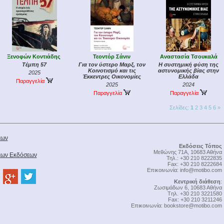
Ξενοφών Κοντιάδης
Τεοντόρ Σάνιν
Αναστασία Τσουκαλά
Τέμπη 57
Για τον ύστερο Μαρξ, τον
Η συστημική φύση της
Κοινοτισμό και τις
αστυνομικής βίας στην
2025
Έκκεντρες Οικονομίες
Ελλάδα
Παραγγελία
2025
2024
Παραγγελία
Παραγγελία
Σελίδες:
1
2
3
4
5
6
»
έων
Εκδόσεις Τόπος
Μεθώνης 71Α, 10683 Αθήνα
Νέων Εκδόσεων
Τηλ.: +30 210 8222835
Fax: +30 210 8222684
Επικοινωνία:
info@motibo.com
Κεντρική διάθεση
:
Zωσιμάδων 6, 10683 Αθήνα
Tηλ. +30 210 3221580
Fax: +30 210 3211246
Επικοινωνία:
bookstore@motibo.com