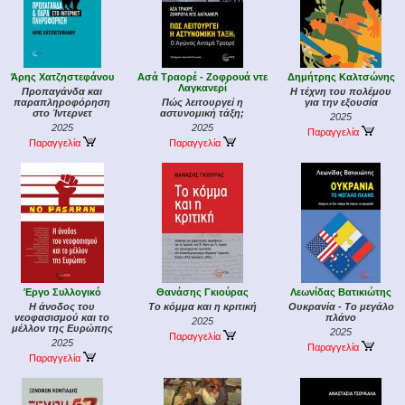
Άρης Χατζηστεφάνου
Ασά Τραορέ - Ζοφρουά ντε
Δημήτρης Καλτσώνης
Λαγκανερί
Προπαγάνδα και
Η τέχνη του πολέμου
παραπληροφόρηση
Πώς λειτουργεί η
για την εξουσία
στο Ίντερνετ
αστυνομική τάξη;
2025
2025
2025
Παραγγελία
Παραγγελία
Παραγγελία
Έργο Συλλογικό
Θανάσης Γκιούρας
Λεωνίδας Βατικιώτης
Η άνοδος του
Το κόμμα και η κριτική
Ουκρανία - Το μεγάλο
νεοφασισμού και το
πλάνο
2025
μέλλον της Ευρώπης
2025
Παραγγελία
2025
Παραγγελία
Παραγγελία