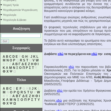
Ψυχιατρική
ψευδής, ή να διακρίνουµε µια γνώµη από ένα γεγ
γραµµατισµού συνδέονται µε την έννοια της δ
•
Ψυχική Υγεία
απαραίτητες ώστε οι απόφοιτοι της δευτεροβάθµιας
•
Ψυχοθεραπεία-Ψυχανάλυση
θαυµαστό καινούργιο ψηφιακό κόσµο;
•
Ψυχολογία
Γιατί αναθέτουµε ανώτερες ανθρώπινες γνωστικές 
•
Ψυχολογία & Δίκαιο
εγγράµµατες µηχανές και πώς τις χρησιµοποιούµε
Οι ψηφιακές τεχνολογίες επιβάλλουν µια νέα µ
Αναζήτηση
πρακτικών που µας επιτρέπουν να έχουµε πρόσβ
συµµετέχουµε και να εκφραζόµαστε σε παγκόσµιες 
Το βιβλίο αυτό καταγράφει τα ερωτήµατα που απα
ενηλίκων και δίνει υλοποιήσιµες απαντήσεις.
Συγγραφείς
Διαβάστε
εδώ
τα περιεχόμενα και
εδώ
την εισαγ
A
B
C
D
E
F
G
H
I
J
K
L
M
N
O
P
Q
R
S
T
U
V
W
X Y Z
Α
Β
Γ
Δ
Ε
Ζ
Η
Θ
Ι
Παρακολουθήστε
εδώ
την παρουσίαση του βιβλί
Κ
Λ
Μ
Ν
Ξ
Ο
Π
Ρ
Σ
Τ
Υ
Θεσσαλονίκης 2025. Για το βιβλίο μίλησαν οι:
Χρ
Φ
Χ
Ψ
Ω
Οικονομικών και Πολιτικών Επιστημών το
Δημοσιογραφίας και ΜΜΕ του ΑΠΘ,
Ανθή Μπάλι
Τίτλοι
Μακεδονίας,Υποψήφια Διδάκτωρ - Τμήμα Δημ
(09/05/2025).
A
B
C
D
E
F
G H
I
J
K
L
Διαβάστε
εδώ
την ομιλία του Χρήστου Φραγκονι
M
N
O
P
Q
R
S
T
U
V
W
(9/05/2025).
X Y Z
Α
Β
Γ
Δ
Ε
Ζ
Η
Θ
Ι
Κ
Λ
Μ
Ν
Ξ
Ο
Π
Ρ
Σ
Τ
Υ
Ακούστε
εδώ
μια συζήτηση της Κατερίνας Χρυσ
Φ
Χ
Ψ
Ω
“NaMaste @ΔΕΥΤΕΡΟ” (13/09/2025).