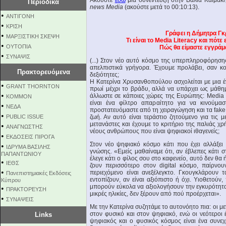
Ακούστε
εδώ
μια συνέντευξη στην Βάλια Καϊμάκ
Περιοδικά
news Media
(ακούστε μετά το 00:10:13).
•
ΑΝΤΙΓΟΝΗ
•
ΚΡΙΣΗ
Γράφει η Δήμητρα Γκ
•
ΜΑΡΞΙΣΤΙΚΗ ΣΚΕΨΗ
Τι είναι το Media Literacy και πότε
•
ΟΥΤΟΠΙΑ
Πώς θα είμαστε εγγράμ
•
ΣΥΝΑΨΙΣ
(...) Στον νέο αυτό κόσμο της υπερπληροφόρησης
απελπιστικά γρήγορα. Έχουμε προλάβει, σαν κοι
Πρακτορευόμενα
δεξιότητες;
Η Κατερίνα Χρυσανθοπούλου ασχολείται με μια έ
•
GRANT THORNTON
πρωί μέχρι το βράδυ, αλλά να υπάρχει ως μάθημ
•
άλλωστε σε κάποιες χώρες της Ευρώπης: Media & 
KOMMON
είναι ένα φίλτρο απαραίτητο για να κινούμα
•
NEΔΑ
προστατευόμαστε από τη χειραγώγηση και τα fake
•
PUBLIC ISSUE
ζωή. Αν αυτό είναι τεράστιο ζητούμενο για τις 
μετανάστες και έχουμε το κριτήριο της παλιάς χρή
•
ΑΝΑΓΝΩΣΤΗΣ
νέους ανθρώπους που είναι ψηφιακοί ιθαγενείς;
•
ΕΚΔΟΣΕΙΣ ΠΙΡΟΓΑ
Στον νέο ψηφιακό κόσμο κάτι που έχει αλλάξει
•
ΙΔΡΥΜΑ ΒΑΣΙΛΗΣ
γνώσης. «Εμείς μαθαίναμε ότι, αν έβλεπες κάτι σ
ΠΑΠΑΝΤΩΝΙΟΥ
έλεγε κάτι ο φίλος σου στο καφενείο, αυτό δεν θα
•
ΙΕΘΣ
ζουν περισσότερο στον digital κόσμο, παίρνο
•
περιεχόμενο είναι ανεξέλεγκτο. Γκουγκλάρουν 
Πανεπιστημιακές Εκδόσεις
εντοπίζουν, αν είναι αξιόπιστο ή όχι. Υιοθετο
Κύπρου
μπορούν εύκολα να αξιολογήσουν την εγκυρότητα κ
•
ΠΡΑΚΤΟΡΕΥΣΗ
μικρές ηλικίες, δεν ξέρουν από πού προέρχεται».
•
ΣΥΝΑΨΕΙΣ
Με την Κατερίνα συζητάμε το αυτονόητο πια: οι μ
στον φυσικό και στον ψηφιακό, ενώ οι νεότεροι 
Links
ψηφιακός και ο φυσικός κόσμος είναι ένα συνεχέ