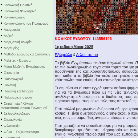
•
Κοινωνική Πολιτική
•
Κοινωνική Ψυχιατρική
•
Κοινωνιολογία
•
Κοινωνιολογία του Πολιτισμού
•
Λαογραφία
•
Λεξικό
ΚΩΔΙΚΟΣ ΕΥΔΟΞΟΥ: 143556196
•
Μαρξιστική θεωρία
1η έκδοση Μάιος 2025
•
Μαρτυρίες
•
Μέθοδοι έρευνας και Στατιστική
Εξώφυλλο
&
Δελτίο τύπου
•
Μελέτες - Έρευνα
Το βιβλίο
Εγγρά
µµ
ατοι σε έναν ψηφιακό κόσ
µ
ο: 
•
Μέσα Μαζικής Ενημέρωσης
τα πιο ολοκληρωµένα έργα στον τοµέα του ψηφι
προσέγγιση της κας Χρυσανθοπούλου συνδυάζει 
•
Οικονομία
που καθιστά το βιβλίο ένα πολύτιµο εργαλείο γι
•
Παιδαγωγικά
κάθε πολίτη που επιθυµεί να κατανοήσει καλύτερ
•
Πολιτική
Τι σηµαίνει να είµαστε εγγράµµατοι σε έναν ψηφι
•
Πολιτική και Ιστορία
για να τα βγάλουµε πέρα µε τις νέες τεχνολο
•
ανεξέλεγκτη πληροφορία στο διαδίκτυο, τους πε
Πολιτισμική Ιστορία
ψηφιακοί γραµµατισµοί και πώς τους αποκτούµε;
•
Σειρά mέta / Κέντρο
Μετακαπιταλιστικού Πολιτισμού
Γιατί πολλοί µορφωµένοι άνθρωποι σήµερα χαρακ
•
κόσµο; Τι είναι ο λειτουργικός, ο ψηφιακός, ο σχ
Σεξουαλικό Δίκαιο
πώς τους µετράµε; Πώς αντιµετωπίζουµε την υπε
•
Σημειολογία
•
Γιατί χρειάζεται να εκπαιδευτούµε για να µπορούµ
Φιλοσοφία
διακρίνουµε την αξιόπιστη πληροφορία και γιατ
•
Φύλο – Σεξουαλικότητα
είναι οι γνωστικοί περιορισµοί που µας εµποδίζ
•