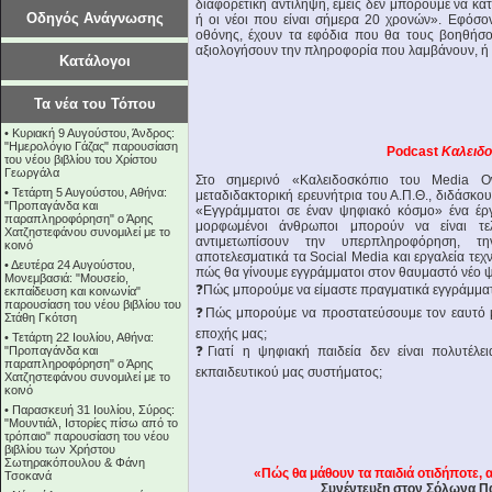
διαφορετική αντίληψη, εμείς δεν μπορούμε να κ
Οδηγός Ανάγνωσης
ή οι νέοι που είναι σήμερα 20 χρονών». Εφόσο
οθόνης, έχουν τα εφόδια που θα τους βοηθήσο
αξιολογήσουν την πληροφορία που λαμβάνουν, ή 
Κατάλογοι
Τα νέα του Τόπου
•
Κυριακή 9 Αυγούστου, Άνδρος:
"Ημερολόγιο Γάζας" παρουσίαση
Podcast
Καλειδο
του νέου βιβλίου του Χρίστου
Γεωργάλα
Στο σημερινό «Καλειδοσκόπιο του Media Ow
•
Τετάρτη 5 Αυγούστου, Αθήνα:
μεταδιδακτορική ερευνήτρια του Α.Π.Θ., διδάσκο
"Προπαγάνδα και
«Εγγράμματοι σε έναν ψηφιακό κόσμο» ένα έργο
παραπληροφόρηση" ο Άρης
μορφωμένοι άνθρωποι μπορούν να είναι τελ
Χατζηστεφάνου συνομιλεί με το
αντιμετωπίσουν την υπερπληροφόρηση, τ
κοινό
αποτελεσματικά τα Social Media και εργαλεία τε
•
Δευτέρα 24 Αυγούστου,
πώς θα γίνουμε εγγράμματοι στον θαυμαστό νέο 
Μονεμβασιά: "Μουσείο,
❓Πώς μπορούμε να είμαστε πραγματικά εγγράμματ
εκπαίδευση και κοινωνία"
παρουσίαση του νέου βιβλίου του
❓Πώς μπορούμε να προστατεύσουμε τον εαυτό μ
Στάθη Γκότση
εποχής μας;
•
Τετάρτη 22 Ιουλίου, Αθήνα:
"Προπαγάνδα και
❓Γιατί η ψηφιακή παιδεία δεν είναι πολυτέλε
παραπληροφόρηση" ο Άρης
εκπαιδευτικού μας συστήματος;
Χατζηστεφάνου συνομιλεί με το
κοινό
•
Παρασκευή 31 Ιουλίου, Σύρος:
"Μουντιάλ, Ιστορίες πίσω από το
τρόπαιο" παρουσίαση του νέου
βιβλίου των Χρήστου
Σωτηρακόπουλου & Φάνη
«Πώς θα μάθουν τα παιδιά οτιδήποτε, 
Τσοκανά
Συνέντευξη στον Σόλωνα Π