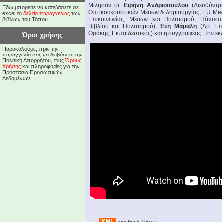
Μίλησαν οι:
Ειρήνη Ανδριοπούλου
(Διευθύντ
Εδώ μπορείτε να κατεβάσετε σε
Οπτικοακουστικών Μέσων & Δημιουργίας, EU Media
excel το
δελτίο παραγγελίας
των
Επικοινωνίας, Μέσων και Πολιτισμού, Πάντειο
βιβλίων του Τόπου.
Βιβλίου και Πολιτισμού),
Εύη Μάμαλη
(Δρ. Επ
Θράκης, Εκπαιδευτικός) και η συγγραφέας. Την ε
Όροι χρήσης
Παρακαλούμε, πριν την
παραγγελία σας να διαβάσετε την
Πολιτική Απορρήτου, τους
Όρους
Χρήσης
και πληροφορίες για την
Προστασία Προσωπικών
Δεδομένων.