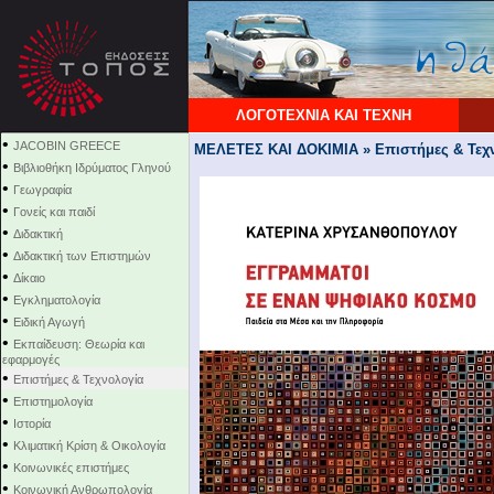
ΛΟΓΟΤΕΧΝΙΑ ΚΑΙ ΤΕΧΝΗ
•
JACOBIN GREECE
ΜΕΛΕΤΕΣ ΚΑΙ ΔΟΚΙΜΙΑ » Επιστήμες & Τεχ
•
Βιβλιοθήκη Ιδρύματος Γληνού
•
Γεωγραφία
•
Γονείς και παιδί
•
Διδακτική
•
Διδακτική των Επιστημών
•
Δίκαιο
•
Εγκληματολογία
•
Ειδική Αγωγή
•
Εκπαίδευση: Θεωρία και
εφαρμογές
•
Επιστήμες & Τεχνολογία
•
Επιστημολογία
•
Ιστορία
•
Κλιματική Κρίση & Οικολογία
•
Κοινωνικές επιστήμες
•
Κοινωνική Ανθρωπολογία