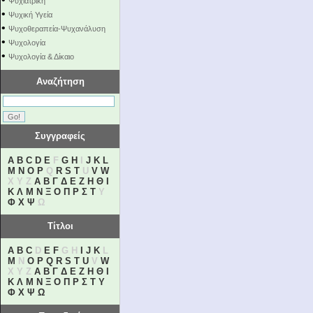
Ψυχιατρική
•
Ψυχική Υγεία
•
Ψυχοθεραπεία-Ψυχανάλυση
•
Ψυχολογία
•
Ψυχολογία & Δίκαιο
Αναζήτηση
Συγγραφείς
A
B
C
D
E
F
G
H
I
J
K
L
M
N
O
P
Q
R
S
T
U
V
W
X Y Z
Α
Β
Γ
Δ
Ε
Ζ
Η
Θ
Ι
Κ
Λ
Μ
Ν
Ξ
Ο
Π
Ρ
Σ
Τ
Υ
Φ
Χ
Ψ
Ω
Τίτλοι
A
B
C
D
E
F
G H
I
J
K
L
M
N
O
P
Q
R
S
T
U
V
W
X Y Z
Α
Β
Γ
Δ
Ε
Ζ
Η
Θ
Ι
Κ
Λ
Μ
Ν
Ξ
Ο
Π
Ρ
Σ
Τ
Υ
Φ
Χ
Ψ
Ω