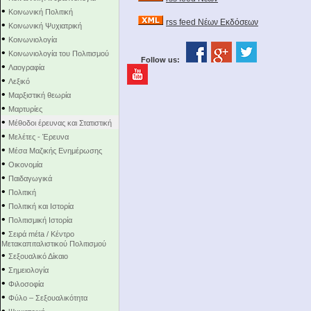
•
Κοινωνική Πολιτική
rss feed Νέων Εκδόσεων
•
Κοινωνική Ψυχιατρική
•
Κοινωνιολογία
•
Κοινωνιολογία του Πολιτισμού
Follow us:
•
Λαογραφία
•
Λεξικό
•
Μαρξιστική θεωρία
•
Μαρτυρίες
•
Μέθοδοι έρευνας και Στατιστική
•
Μελέτες - Έρευνα
•
Μέσα Μαζικής Ενημέρωσης
•
Οικονομία
•
Παιδαγωγικά
•
Πολιτική
•
Πολιτική και Ιστορία
•
Πολιτισμική Ιστορία
•
Σειρά mέta / Κέντρο
Μετακαπιταλιστικού Πολιτισμού
•
Σεξουαλικό Δίκαιο
•
Σημειολογία
•
Φιλοσοφία
•
Φύλο – Σεξουαλικότητα
•