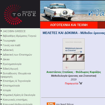
ΛΟΓΟΤΕΧΝΙΑ ΚΑΙ ΤΕΧΝΗ
•
JACOBIN GREECE
ΜΕΛΕΤΕΣ ΚΑΙ ΔΟΚΙΜΙΑ - Μέθοδοι έρευνας 
•
Βιβλιοθήκη Ιδρύματος Γληνού
•
Γεωγραφία
•
Γονείς και παιδί
•
Διδακτική
•
Διδακτική των Επιστημών
•
Δίκαιο
•
Εγκληματολογία
•
Ειδική Αγωγή
Αναστάσιος Σταλίκας - Θεόδωρος Κυριάζος
•
Εκπαίδευση: Θεωρία και
Μεθοδολογία έρευνας και Στατιστική
εφαρμογές
2019
•
Επιστήμες & Τεχνολογία
Παραγγελία
•
Επιστημολογία
•
Ιστορία
•
Κλιματική Κρίση & Οικολογία
•
Κοινωνικές επιστήμες
•
Κοινωνική Ανθρωπολογία
rss feed Νέων