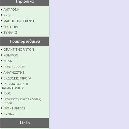
Περιοδικά
•
ΑΝΤΙΓΟΝΗ
•
ΚΡΙΣΗ
•
ΜΑΡΞΙΣΤΙΚΗ ΣΚΕΨΗ
•
ΟΥΤΟΠΙΑ
•
ΣΥΝΑΨΙΣ
Πρακτορευόμενα
•
GRANT THORNTON
•
KOMMON
•
NEΔΑ
•
PUBLIC ISSUE
•
ΑΝΑΓΝΩΣΤΗΣ
•
ΕΚΔΟΣΕΙΣ ΠΙΡΟΓΑ
•
ΙΔΡΥΜΑ ΒΑΣΙΛΗΣ
ΠΑΠΑΝΤΩΝΙΟΥ
•
ΙΕΘΣ
•
Πανεπιστημιακές Εκδόσεις
Κύπρου
•
ΠΡΑΚΤΟΡΕΥΣΗ
•
ΣΥΝΑΨΕΙΣ
Links