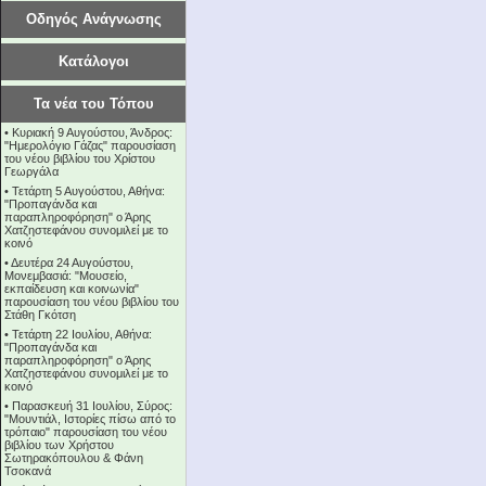
Οδηγός Ανάγνωσης
Κατάλογοι
Τα νέα του Τόπου
•
Κυριακή 9 Αυγούστου, Άνδρος:
"Ημερολόγιο Γάζας" παρουσίαση
του νέου βιβλίου του Χρίστου
Γεωργάλα
•
Τετάρτη 5 Αυγούστου, Αθήνα:
"Προπαγάνδα και
παραπληροφόρηση" ο Άρης
Χατζηστεφάνου συνομιλεί με το
κοινό
•
Δευτέρα 24 Αυγούστου,
Μονεμβασιά: "Μουσείο,
εκπαίδευση και κοινωνία"
παρουσίαση του νέου βιβλίου του
Στάθη Γκότση
•
Τετάρτη 22 Ιουλίου, Αθήνα:
"Προπαγάνδα και
παραπληροφόρηση" ο Άρης
Χατζηστεφάνου συνομιλεί με το
κοινό
•
Παρασκευή 31 Ιουλίου, Σύρος:
"Μουντιάλ, Ιστορίες πίσω από το
τρόπαιο" παρουσίαση του νέου
βιβλίου των Χρήστου
Σωτηρακόπουλου & Φάνη
Τσοκανά