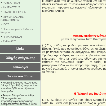
Η στάση ζωής του σε δύσκολα χρόνια. Αν και στη
•
PUBLIC ISSUE
εθνικοί κίνδυνοι και τα κοινωνικά αδιέξοδα είνα
•
ΑΝΑΓΝΩΣΤΗΣ
ενεργητική παρουσία και κοινωνική αλληλεγγύη, 
Μανώλης Κλάρας!
•
ΕΚΔΟΣΕΙΣ ΠΙΡΟΓΑ
•
ΙΔΡΥΜΑ ΒΑΣΙΛΗΣ
ΠΑΠΑΝΤΩΝΙΟΥ
•
ΙΕΘΣ
•
Πανεπιστημιακές Εκδόσεις
Κύπρου
•
Μια συνομιλία της Μάγδ
ΠΡΑΚΤΟΡΕΥΣΗ
με τον συγγραφέα Τάσο Κανταρά γ
•
ΣΥΝΑΨΕΙΣ
(...) Στις σελίδες του μυθιστορήματος ανασαίνουν
Links
Εξορία, Γενιές που συνεχίζουν, Θάνατος και Ζωή
να με παρέσυρε ποταμός αφηγήσεων που κουβαλ
Έμαθα, συγκινήθηκα, και ένιωσα να βαραίνει πάν
Οδηγός Ανάγνωσης
επιστρέφει, πάντα με συνέπειες οδυνηρές για 
επίπεδα: στο ρεαλιστικό βίωμα — το ταξίδι, 
μεταφορικό πεδίο — τον σπόρο, την αυγή, τη μ
Κατάλογοι
μαγικού ρεαλισμού, όπου οι νεκροί συνομιλούν μ
το όνειρο. (...)
Τα νέα του Τόπου
•
Κυριακή 9 Αυγούστου, Άνδρος:
"Ημερολόγιο Γάζας" παρουσίαση
του νέου βιβλίου του Χρίστου
Γεωργάλα
Η Πολιτική της Ταυτότητ
•
Τετάρτη 5 Αυγούστου, Αθήνα:
"Προπαγάνδα και
(...) Ο «Σπόρος της Αυγής» του Τάσου Κανταρά 
παραπληροφόρηση" ο Άρης
τόπο του· είναι ένα βιβλίο για το πώς οι γεν
Χατζηστεφάνου συνομιλεί με το