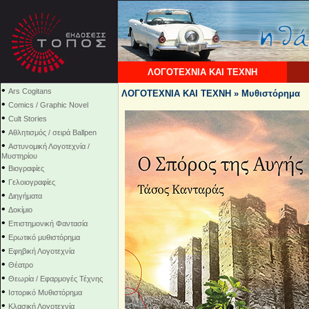
ΛΟΓΟΤΕΧΝΙΑ ΚΑΙ ΤΕΧΝΗ
•
Ars Cogitans
ΛΟΓΟΤΕΧΝΙΑ ΚΑΙ ΤΕΧΝΗ » Μυθιστόρημα
•
Comics / Graphic Novel
•
Cult Stories
•
Αθλητισμός / σειρά Ballpen
•
Αστυνομική Λογοτεχνία /
Μυστηρίου
•
Βιογραφίες
•
Γελοιογραφίες
•
Διηγήματα
•
Δοκίμιο
•
Επιστημονική Φαντασία
•
Ερωτικό μυθιστόρημα
•
Εφηβική Λογοτεχνία
•
Θέατρο
•
Θεωρία / Εφαρμογές Τέχνης
•
Ιστορικό Μυθιστόρημα
•
Κλασική Λογοτεχνία