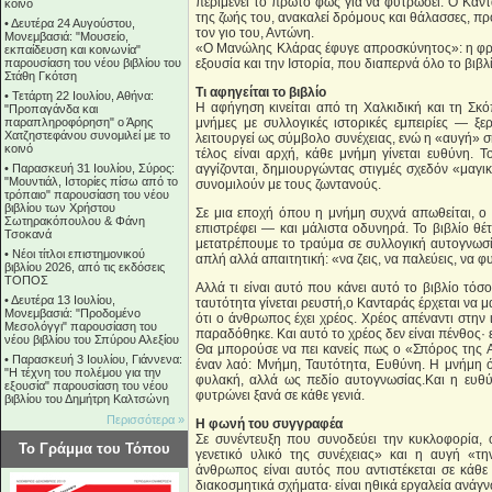
περιμένει το πρώτο φως για να φυτρώσει. Ο Καντ
κοινό
της ζωής του, ανακαλεί δρόμους και θάλασσες, π
•
Δευτέρα 24 Αυγούστου,
τον γιο του, Αντώνη.
Μονεμβασιά: "Μουσείο,
«Ο Μανώλης Κλάρας έφυγε απροσκύνητος»: η φρά
εκπαίδευση και κοινωνία"
παρουσίαση του νέου βιβλίου του
εξουσία και την Ιστορία, που διαπερνά όλο το βιβλ
Στάθη Γκότση
Τι αφηγείται το βιβλίο
•
Τετάρτη 22 Ιουλίου, Αθήνα:
Η αφήγηση κινείται από τη Χαλκιδική και τη Σκ
"Προπαγάνδα και
παραπληροφόρηση" ο Άρης
μνήμες με συλλογικές ιστορικές εμπειρίες — ξε
Χατζηστεφάνου συνομιλεί με το
λειτουργεί ως σύμβολο συνέχειας, ενώ η «αυγή» 
κοινό
τέλος είναι αρχή, κάθε μνήμη γίνεται ευθύνη. Τ
•
Παρασκευή 31 Ιουλίου, Σύρος:
αγγίζονται, δημιουργώντας στιγμές σχεδόν «μαγικ
"Μουντιάλ, Ιστορίες πίσω από το
συνομιλούν με τους ζωντανούς.
τρόπαιο" παρουσίαση του νέου
βιβλίου των Χρήστου
Σε μια εποχή όπου η μνήμη συχνά απωθείται, ο 
Σωτηρακόπουλου & Φάνη
επιστρέφει — και μάλιστα οδυνηρά. Το βιβλίο θέτ
Τσοκανά
μετατρέπουμε το τραύμα σε συλλογική αυτογνωσία
•
Νέοι τίτλοι επιστημονικού
απλή αλλά απαιτητική: «να ζεις, να παλεύεις, να φυ
βιβλίου 2026, από τις εκδόσεις
ΤΟΠΟΣ
Αλλά τι είναι αυτό που κάνει αυτό το βιβλίο τό
•
Δευτέρα 13 Ιουλίου,
ταυτότητα γίνεται ρευστή,ο Κανταράς έρχεται να μ
Μονεμβασιά: "Προδομένο
ότι ο άνθρωπος έχει χρέος. Χρέος απέναντι στην 
Μεσολόγγι" παρουσίαση του
παραδόθηκε. Και αυτό το χρέος δεν είναι πένθος· ε
νέου βιβλίου του Σπύρου Αλεξίου
Θα μπορούσε να πει κανείς πως ο «Σπόρος της Αυγ
•
Παρασκευή 3 Ιουλίου, Γιάννενα:
έναν λαό: Μνήμη, Ταυτότητα, Ευθύνη. Η μνήμη ό
"Η τέχνη του πολέμου για την
φυλακή, αλλά ως πεδίο αυτογνωσίας.Και η ευθ
εξουσία" παρουσίαση του νέου
φυτρώνει ξανά σε κάθε γενιά.
βιβλίου του Δημήτρη Καλτσώνη
Περισσότερα »
Η φωνή του συγγραφέα
Σε συνέντευξη που συνοδεύει την κυκλοφορία, 
Το Γράμμα του Τόπου
γενετικό υλικό της συνέχειας» και η αυγή «τ
άνθρωπος είναι αυτός που αντιστέκεται σε κάθε 
διακοσμητικά σχήματα· είναι ηθικά εργαλεία ανά