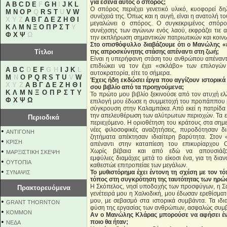
για εσένα αυτός ο σπόρος;
A
B
C
D
E
F
G
H
I
J
K
L
Ο σπόρος περιέχει γενετικό υλικό, κυοφορεί δ
M
N
O
P
Q
R
S
T
U
V
W
συνέχειά της. Όπως και η αυγή, είναι η ανατολή τ
X Y Z
Α
Β
Γ
Δ
Ε
Ζ
Η
Θ
Ι
μεγαλώνει ο σπόρος. Ο συγκεκριμένος σπόρο
Κ
Λ
Μ
Ν
Ξ
Ο
Π
Ρ
Σ
Τ
Υ
συνέχισης των αγώνων ενός λαού, εκφράζει τιε 
Φ
Χ
Ψ
Ω
την εκπλήρωση σημαντικών πατριωτικών και κοιν
Στο οπισθόφυλλο διαβάζουμε ότι ο Μανώλης «έ
Τίτλοι
της απροσκύνητης στάσης απέναντι στη ζωή;
Είναι η υπερήφανη στάση του ανθρώπου απέναντι 
επιδιώκει να τον έχει «σκλάβο» των επιλογών
A
B
C
D
E
F
G H
I
J
K
L
αυτοκρατορία, είτε το σήμερα.
M
N
O
P
Q
R
S
T
U
V
W
Έχεις ήδη εκδώσει έργα που αγγίζουν ιστορικά κ
X Y Z
Α
Β
Γ
Δ
Ε
Ζ
Η
Θ
Ι
σου βιβλίο από τα προηγούμενα;
Κ
Λ
Μ
Ν
Ξ
Ο
Π
Ρ
Σ
Τ
Υ
Το πρώτο μου βιβλίο ξεκινούσε από τον ατυχή ελ
Φ
Χ
Ψ
Ω
επιλογή μου έδωσε η συμμετοχή του προπάππου 
σύγκρουση στην Καλαμπάκα. Από εκεί η πατρίδα
την απελευθέρωση των αλύτρωτων περιοχών. Τα επ
Περιοδικά
περιεχόμενο. Η οριοθέτηση του κράτους στα σημερι
νέες φιλοσοφικές αναζητήσεις, πυροδότησαν δι
•
ΑΝΤΙΓΟΝΗ
ζητήματα απέκτησαν ιδιαίτερη βαρύτητα. Στον
•
ΚΡΙΣΗ
απέναντι στην καταπίεση του επικυρίαρχου Ο
•
Χωρίς βέβαια και από εδώ να απουσιάζου
ΜΑΡΞΙΣΤΙΚΗ ΣΚΕΨΗ
εμφύλιες διαμάχες μετά το είκοσι ένα, για τη δια
•
ΟΥΤΟΠΙΑ
καθεστώε επιτροπείαε των μεγάλων.
•
Το μυθιστόρημα έχει έντονη τη σχέση με τον τόπ
ΣΥΝΑΨΙΣ
τόπος στη συγκρότηση της ταυτότητας των ηρώ
Η Σκόπελος, νησί υποδοχής των προσφύγων, η Σαλ
Πρακτορευόμενα
γενέτειρά μου η Χαλκιδική, μου έδωσαν ερεθίσμα
•
μου, με σεβασμό στα ιστορικά συμβάντα. Τα ιδια
GRANT THORNTON
φύση της εργασίας των ανθρώπων, ασφαλώς συμ
•
KOMMON
Αν ο Μανώλης Κλάρας μπορούσε να αφήσει ένα
•
ποιο θα ήταν;
NEΔΑ