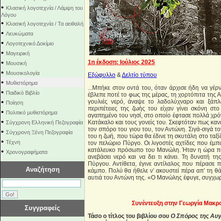
•
Κλασική λογοτεχνία / Λάμψη του
Λόγου
•
Κλασική λογοτεχνία / Τα αειθαλή
•
Λευκώματα
•
Λογοτεχνικό Δοκίμιο
•
Μαγειρική
•
1η έκδοση: Ιούλιος 2025
Μουσική
•
Μουσικολογία
Εξώφυλλο
&
Δελτίο τύπου
•
Μυθιστόρημα
...Μπήκε στον οντά του, όταν άρχισε ήδη να γέρ
•
Παιδικό Βιβλίο
έβλεπε ποτέ το φως της µέρας, τη χορτόπιτα της 
•
γουλιές νερό, άναψε το λαδολύχναρο και ξάπλ
Ποίηση
περιπέτειες της ζωής του είχαν γίνει σκόνη σ
•
Πολιτικό μυθιστόρημα
αγαπηµένο του νησί, στο οποίο έφτασε πολλά χρόνι
•
Κατάκαλο και τους γονείς του. Σκεφτόταν πως καν
Σύγχρονη Ελληνική Πεζογραφία
τον σπόρο του γιου του, τον Αντώνη. Σιγά-σιγά τ
•
Σύγχρονη Ξένη Πεζογραφία
του η ζωή, που τώρα θα έδινε τη σκυτάλη στο ταξ
•
Τέχνη
τον πελώριο Πύργο. Οι λιγοστές αχτίδες που έµ
κατάλευκο πρόσωπο του Μανώλη. Ήταν η ώρα πο
•
Χρονογραφήματα
ανεβάσει νερό και να δει τι κάνει. Τη δυνατή τ
Πύργου. Αντίθετα, έγινε αντίλαλος που πέρασε 
Αναζήτηση
κάµπο. Πολύ θα ήθελε ν’ ακουστεί πέρα απ’ τη θά
αυτιά του Αντώνη της. «Ο Μανώλης έφυγε, συγχω
Συνέντευξη στην Γεωργία Μακρο
Συγγραφείς
Τάσο ο τίτλος του βιβλίου σου
Ο Σπόρος της Αυ