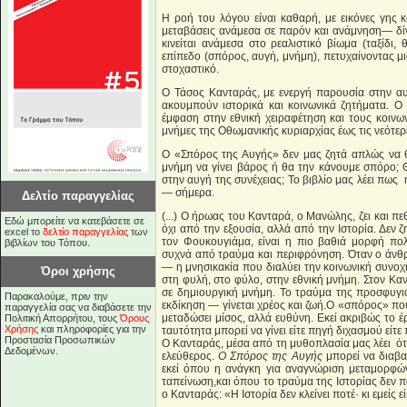
Η ροή του λόγου είναι καθαρή, με εικόνες γης 
μεταβάσεις ανάμεσα σε παρόν και ανάμνηση— δί
κινείται ανάμεσα στο ρεαλιστικό βίωμα (ταξίδι,
επίπεδο (σπόρος, αυγή, μνήμη), πετυχαίνοντας μ
στοχαστικό.
Ο Τάσος Κανταράς, με ενεργή παρουσία στην αυτ
ακουμπούν ιστορικά και κοινωνικά ζητήματα. Ο
έμφαση στην εθνική χειραφέτηση και τους κοιν
μνήμες της Οθωμανικής κυριαρχίας έως τις νεότε
Ο «Σπόρος της Αυγής» δεν μας ζητά απλώς να 
μνήμη να γίνει βάρος ή θα την κάνουμε σπόρο; 
στην αυγή της συνέχειας; Το βιβλίο μας λέει πως η 
— σήμερα.
Δελτίο παραγγελίας
(...) Ο ήρωας του Κανταρά, ο Μανώλης, ζει και 
Εδώ μπορείτε να κατεβάσετε σε
όχι από την εξουσία, αλλά από την Ιστορία. Δεν ζ
excel το
δελτίο παραγγελίας
των
τον Φουκουγιάμα, είναι η πιο βαθιά μορφή πολι
βιβλίων του Τόπου.
συχνά από τραύμα και περιφρόνηση. Όταν ο άνθρ
— η μνησικακία που διαλύει την κοινωνική συνοχ
Όροι χρήσης
στη φυλή, στο φύλο, στην εθνική μνήμη. Στον Καν
σε δημιουργική μνήμη. Το τραύμα της προσφυγιά
Παρακαλούμε, πριν την
εκδίκηση — γίνεται χρέος και ζωή.Ο «σπόρος» πο
παραγγελία σας να διαβάσετε την
μεταδώσει μίσος, αλλά ευθύνη. Εκεί ακριβώς το έ
Πολιτική Απορρήτου, τους
Όρους
Χρήσης
και πληροφορίες για την
ταυτότητα μπορεί να γίνει είτε πηγή διχασμού είτε
Προστασία Προσωπικών
Ο Κανταράς, μέσα από τη μυθοπλασία μας λέει ότι
Δεδομένων.
ελεύθερος.
Ο Σπόρος της Αυγής
μπορεί να διαβασ
εκεί όπου η ανάγκη για αναγνώριση μεταμορφών
ταπείνωση,και όπου το τραύμα της Ιστορίας δεν π
ο Κανταράς: «Η Ιστορία δεν κλείνει ποτέ· κι εμείς 