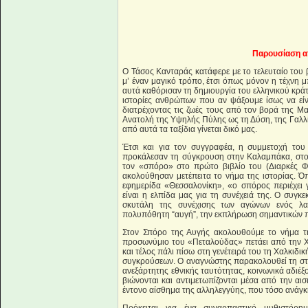
Παρουσίαση α
Ο Τάσος Κανταράς κατάφερε με το τελευταίο του β
μ’ έναν μαγικό τρόπο, έτσι όπως μόνον η τέχνη 
αυτά καθόρισαν τη δημιουργία του ελληνικού κρά
ιστορίες ανθρώπων που αν ψάξουμε ίσως να είν
διατρέχοντας τις ζωές τους από τον βορά της Μ
Ανατολή της Υψηλής Πύλης ως τη Δύση, της Γαλλί
από αυτά τα ταξίδια γίνεται δικό μας.
Έτσι και για τον συγγραφέα, η συμμετοχή το
προκάλεσαν τη σύγκρουση στην Καλαμπάκα, στο
τον «σπόρο» στο πρώτο βιβλίο του (Διαρκές Φ
ακολούθησαν μετέπειτα το νήμα της ιστορίας. Ό
εφημερίδα «Θεσσαλονίκη», «ο σπόρος περιέχει 
είναι η ελπίδα μας για τη συνέχειά της. Ο συγκ
σκυτάλη της συνέχισης των αγώνων ενός λαού
πολυπόθητη “αυγή”, την εκπλήρωση σημαντικών π
Στον Σπόρο της Αυγής ακολουθούμε το νήμα τ
προσωνύμιο του «Πεταλούδας» πετάει από την Χ
και τέλος πάλι πίσω στη γενέτειρά του τη Χαλκιδι
συγκρούσεων. Ο αναγνώστης παρακολουθεί τη στ
ανεξάρτητης εθνικής ταυτότητας, κοινωνικά αδιέ
βιώνονται και αντιμετωπίζονται μέσα από την αισ
έντονο αίσθημα της αλληλεγγύης, που τόσο ανάγκ