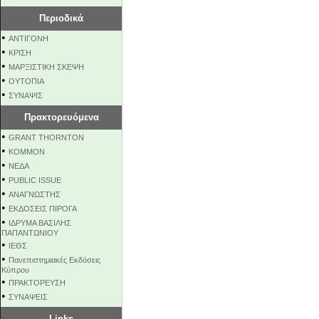
Περιοδικά
•
ΑΝΤΙΓΟΝΗ
•
ΚΡΙΣΗ
•
ΜΑΡΞΙΣΤΙΚΗ ΣΚΕΨΗ
•
ΟΥΤΟΠΙΑ
•
ΣΥΝΑΨΙΣ
Πρακτορευόμενα
•
GRANT THORNTON
•
KOMMON
•
NEΔΑ
•
PUBLIC ISSUE
•
ΑΝΑΓΝΩΣΤΗΣ
•
ΕΚΔΟΣΕΙΣ ΠΙΡΟΓΑ
•
ΙΔΡΥΜΑ ΒΑΣΙΛΗΣ
ΠΑΠΑΝΤΩΝΙΟΥ
•
ΙΕΘΣ
•
Πανεπιστημιακές Εκδόσεις
Κύπρου
•
ΠΡΑΚΤΟΡΕΥΣΗ
•
ΣΥΝΑΨΕΙΣ
Links