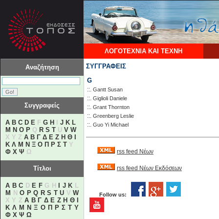
ΛΟΓΟΤΕΧΝΙΑ ΚΑΙ ΤΕΧΝΗ
ΣΥΓΓΡΑΦΕΙΣ
Αναζήτηση
G
::.
Gantt Susan
::.
Giglioli Daniele
Συγγραφείς
::.
Grant Thornton
::.
Greenberg Leslie
A
B
C
D
E
F
G
H
I
J
K
L
::.
Guo Yi Michael
M
N
O
P
Q
R
S
T
U
V
W
X Y Z
Α
Β
Γ
Δ
Ε
Ζ
Η
Θ
Ι
Κ
Λ
Μ
Ν
Ξ
Ο
Π
Ρ
Σ
Τ
Υ
Φ
Χ
Ψ
Ω
rss feed Νέων
Τίτλοι
rss feed Νέων Εκδόσεων
A
B
C
D
E
F
G H
I
J
K
L
M
N
O
P
Q
R
S
T
U
V
W
Follow us:
X Y Z
Α
Β
Γ
Δ
Ε
Ζ
Η
Θ
Ι
Κ
Λ
Μ
Ν
Ξ
Ο
Π
Ρ
Σ
Τ
Υ
Φ
Χ
Ψ
Ω