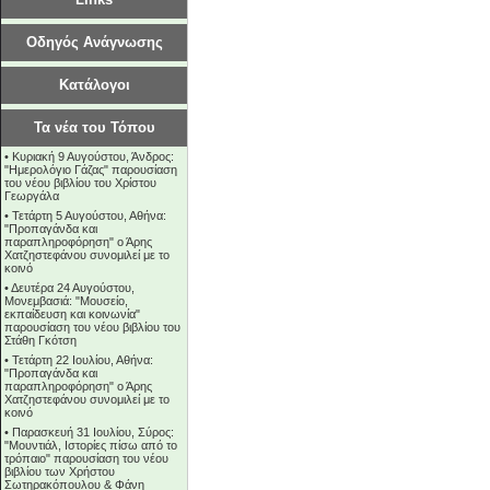
Οδηγός Ανάγνωσης
Κατάλογοι
Τα νέα του Τόπου
•
Κυριακή 9 Αυγούστου, Άνδρος:
"Ημερολόγιο Γάζας" παρουσίαση
του νέου βιβλίου του Χρίστου
Γεωργάλα
•
Τετάρτη 5 Αυγούστου, Αθήνα:
"Προπαγάνδα και
παραπληροφόρηση" ο Άρης
Χατζηστεφάνου συνομιλεί με το
κοινό
•
Δευτέρα 24 Αυγούστου,
Μονεμβασιά: "Μουσείο,
εκπαίδευση και κοινωνία"
παρουσίαση του νέου βιβλίου του
Στάθη Γκότση
•
Τετάρτη 22 Ιουλίου, Αθήνα:
"Προπαγάνδα και
παραπληροφόρηση" ο Άρης
Χατζηστεφάνου συνομιλεί με το
κοινό
•
Παρασκευή 31 Ιουλίου, Σύρος:
"Μουντιάλ, Ιστορίες πίσω από το
τρόπαιο" παρουσίαση του νέου
βιβλίου των Χρήστου
Σωτηρακόπουλου & Φάνη