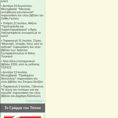
κοινό
•
Δευτέρα 24 Αυγούστου,
Μονεμβασιά: "Μουσείο,
εκπαίδευση και κοινωνία"
παρουσίαση του νέου βιβλίου του
Στάθη Γκότση
•
Τετάρτη 22 Ιουλίου, Αθήνα:
"Προπαγάνδα και
παραπληροφόρηση" ο Άρης
Χατζηστεφάνου συνομιλεί με το
κοινό
•
Παρασκευή 31 Ιουλίου, Σύρος:
"Μουντιάλ, Ιστορίες πίσω από το
τρόπαιο" παρουσίαση του νέου
βιβλίου των Χρήστου
Σωτηρακόπουλου & Φάνη
Τσοκανά
•
Νέοι τίτλοι επιστημονικού
βιβλίου 2026, από τις εκδόσεις
ΤΟΠΟΣ
•
Δευτέρα 13 Ιουλίου,
Μονεμβασιά: "Προδομένο
Μεσολόγγι" παρουσίαση του
νέου βιβλίου του Σπύρου Αλεξίου
•
Παρασκευή 3 Ιουλίου, Γιάννενα:
"Η τέχνη του πολέμου για την
εξουσία" παρουσίαση του νέου
βιβλίου του Δημήτρη Καλτσώνη
Περισσότερα »
Το Γράμμα του Τόπου