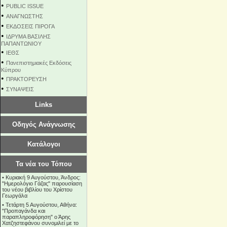
•
PUBLIC ISSUE
•
ΑΝΑΓΝΩΣΤΗΣ
•
ΕΚΔΟΣΕΙΣ ΠΙΡΟΓΑ
•
ΙΔΡΥΜΑ ΒΑΣΙΛΗΣ
ΠΑΠΑΝΤΩΝΙΟΥ
•
ΙΕΘΣ
•
Πανεπιστημιακές Εκδόσεις
Κύπρου
•
ΠΡΑΚΤΟΡΕΥΣΗ
•
ΣΥΝΑΨΕΙΣ
Links
Οδηγός Ανάγνωσης
Κατάλογοι
Τα νέα του Τόπου
•
Κυριακή 9 Αυγούστου, Άνδρος:
"Ημερολόγιο Γάζας" παρουσίαση
του νέου βιβλίου του Χρίστου
Γεωργάλα
•
Τετάρτη 5 Αυγούστου, Αθήνα:
"Προπαγάνδα και
παραπληροφόρηση" ο Άρης
Χατζηστεφάνου συνομιλεί με το