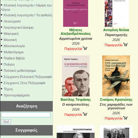
•
Κλασική λογοτεχνία / Λάμψη του
Λόγου
•
Κλασική λογοτεχνία / Τα αειθαλή
•
Λευκώματα
•
Λογοτεχνικό Δοκίμιο
Μήτσος
Αντιγόνη Ντόκα
•
Μαγειρική
Αλεξανδρόπουλος
Παρατηρητής
•
Αρματωμένα χρόνια
Μουσική
2026
2026
•
Παραγγελία
Μουσικολογία
Παραγγελία
•
Μυθιστόρημα
•
Παιδικό Βιβλίο
•
Ποίηση
•
Πολιτικό μυθιστόρημα
•
Σύγχρονη Ελληνική Πεζογραφία
•
Σύγχρονη Ξένη Πεζογραφία
•
Τέχνη
•
Χρονογραφήματα
Βασίλης Τσιράκης
Σταύρος Κρητιώτης
Ο κοσμοπολίτης
Στις χαραμάδες των
Αναζήτηση
γεγονότων
2026
2026
Παραγγελία
Παραγγελία
Συγγραφείς