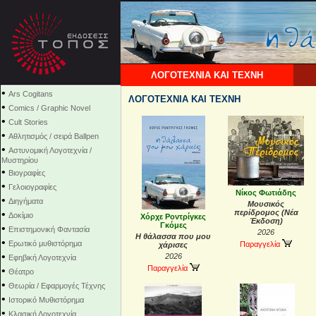
ΛΟΓΟΤΕΧΝΙΑ ΚΑΙ ΤΕΧΝΗ
•
Ars Cogitans
ΛΟΓΟΤΕΧΝΙΑ ΚΑΙ ΤΕΧΝΗ
•
Comics / Graphic Novel
•
Cult Stories
•
Αθλητισμός / σειρά Ballpen
•
Αστυνομική Λογοτεχνία /
Μυστηρίου
•
Βιογραφίες
•
Γελοιογραφίες
Νίκος Φωτιάδης
•
Διηγήματα
Μουσικός
•
περίδρομος (Νέα
Δοκίμιο
Χόρχε Ροντρίγκες
Έκδοση)
Γκόμες
•
Επιστημονική Φαντασία
2026
Η θάλασσα που μου
•
Ερωτικό μυθιστόρημα
Παραγγελία
χάρισες
•
2026
Εφηβική Λογοτεχνία
Παραγγελία
•
Θέατρο
•
Θεωρία / Εφαρμογές Τέχνης
•
Ιστορικό Μυθιστόρημα
•
Κλασική Λογοτεχνία