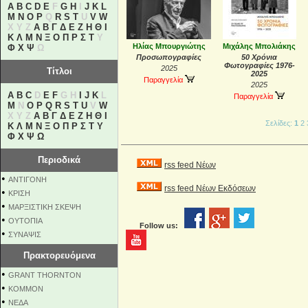
A
B
C
D
E
F
G
H
I
J
K
L
M
N
O
P
Q
R
S
T
U
V
W
X Y Z
Α
Β
Γ
Δ
Ε
Ζ
Η
Θ
Ι
Κ
Λ
Μ
Ν
Ξ
Ο
Π
Ρ
Σ
Τ
Υ
Ηλίας Μπουργιώτης
Μιχάλης Μπολιάκης
Φ
Χ
Ψ
Ω
Προσωπογραφίες
50 Χρόνια
Φωτογραφίες 1976-
2025
Τίτλοι
2025
Παραγγελία
2025
A
B
C
D
E
F
G H
I
J
K
L
Παραγγελία
M
N
O
P
Q
R
S
T
U
V
W
X Y Z
Α
Β
Γ
Δ
Ε
Ζ
Η
Θ
Ι
Σελίδες:
1
2
Κ
Λ
Μ
Ν
Ξ
Ο
Π
Ρ
Σ
Τ
Υ
Φ
Χ
Ψ
Ω
Περιοδικά
rss feed Νέων
•
ΑΝΤΙΓΟΝΗ
rss feed Νέων Εκδόσεων
•
ΚΡΙΣΗ
•
ΜΑΡΞΙΣΤΙΚΗ ΣΚΕΨΗ
•
ΟΥΤΟΠΙΑ
Follow us:
•
ΣΥΝΑΨΙΣ
Πρακτορευόμενα
•
GRANT THORNTON
•
KOMMON
•
NEΔΑ