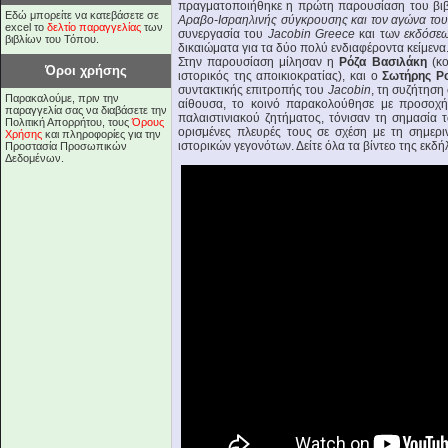
πραγματοποιήθηκε η πρώτη παρουσίαση του βιβ
Εδώ μπορείτε να κατεβάσετε σε
Αραβο-Ισραηλινής σύγκρουσης και τον αγώνα του
excel το
δελτίο παραγγελίας
των
συνεργασία του
Jacobin Greece
και των
εκδόσε
βιβλίων του Τόπου.
δικαιώματα για τα δύο πολύ ενδιαφέροντα κείμενα
Στην παρουσίαση μίλησαν η
Ρόζα Βασιλάκη
(κο
Όροι χρήσης
ιστορικός της αποικιοκρατίας), και ο
Σωτήρης Ρ
συντακτικής επιτροπής του
Jacobin
, τη συζήτηση
Παρακαλούμε, πριν την
αίθουσα, το κοινό παρακολούθησε με προσοχή 
παραγγελία σας να διαβάσετε την
παλαιστινιακού ζητήματος, τόνισαν τη σημασία τ
Πολιτική Απορρήτου, τους
Όρους
ορισμένες πλευρές τους σε σχέση με τη σημεριν
Χρήσης
και πληροφορίες για την
ιστορικών γεγονότων. Δείτε όλα τα βίντεο της εκ
Προστασία Προσωπικών
Δεδομένων.