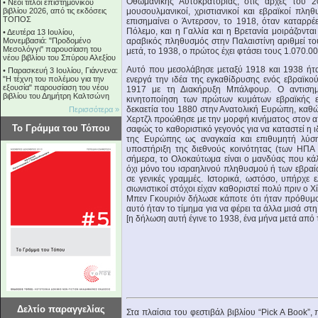
Οθωμανικής Αυτοκρατορίας, στις αρχές του 2
•
Νέοι τίτλοι επιστημονικού
βιβλίου 2026, από τις εκδόσεις
μουσουλμανικοί, χριστιανικοί και εβραϊκοί πλ
ΤΟΠΟΣ
επισημαίνει ο Άντερσον, το 1918, όταν καταρρ
Πόλεμο, και η Γαλλία και η Βρετανία μοιράζοντα
•
Δευτέρα 13 Ιουλίου,
Μονεμβασιά: "Προδομένο
αραβικός πληθυσμός στην Παλαιστίνη αριθμεί του
Μεσολόγγι" παρουσίαση του
μετά, το 1938, ο πρώτος έχει φτάσει τους 1.070.00
νέου βιβλίου του Σπύρου Αλεξίου
Αυτό που μεσολάβησε μεταξύ 1918 και 1938 ήτ
•
Παρασκευή 3 Ιουλίου, Γιάννενα:
"Η τέχνη του πολέμου για την
ενεργά την ιδέα της εγκαθίδρυσης ενός εβραϊκο
εξουσία" παρουσίαση του νέου
1917 με τη Διακήρυξη Μπάλφουρ. Ο αντισημι
βιβλίου του Δημήτρη Καλτσώνη
κινητοποίηση των πρώτων κυμάτων εβραϊκής ε
δεκαετία του 1880 στην Ανατολική Ευρώπη, καθώς
Περισσότερα »
Χερτζλ προώθησε με την μορφή κινήματος στον 
Το Γράμμα του Τόπου
σαφώς το καθοριστικό γεγονός για να καταστεί η 
της Ευρώπης ως αναγκαία και επιθυμητή λύση
υποστήριξη της διεθνούς κοινότητας (των ΗΠΑ
σήμερα, το Ολοκαύτωμα είναι ο μανδύας που κάλυ
όχι μόνο του ισραηλινού πληθυσμού ή των εβραί
σε γενικές γραμμές. Ιστορικά, ωστόσο, υπήρχε 
σιωνιστικοί στόχοι είχαν καθοριστεί πολύ πριν ο Χί
Μπεν Γκουριόν δήλωσε κάποτε ότι ήταν πρόθυμο
αυτό ήταν το τίμημα για να φέρει τα άλλα μισά στ
[η δήλωση αυτή έγινε το 1938, ένα μήνα μετά από
Δελτίο παραγγελίας
Στα πλαίσια του φεστιβάλ βιβλίου “Pick A Book”,