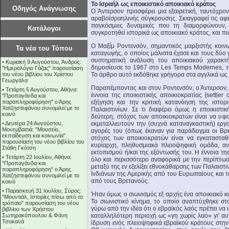
Το Ισραήλ ως εποικιστικό αποικιακό κράτος
Οδηγός Ανάγνωσης
Ο Άντερσον προσφέρει μια εξαιρετική, ταυτόχρο
αραβοϊσραηλινής σύγκρουσης. Σκιαγραφεί τις αφετη
παγκόσμιες δυναμικές που τη διαμορφώνουν, 
Κατάλογοι
συγκροτηθεί ιστορικά ως αποικιακό κράτος, και πι
Ο Μαξίμ Ροντενσόν, σημαντικός μαρξιστής κοιν
Τα νέα του Τόπου
καταγωγής, ο οποίος μάλιστα έχασε και τους δύο
συστηματική ανάλυση του αποικιακού χαρακτ
•
Κυριακή 9 Αυγούστου, Άνδρος:
δημοσίευσε το 1967 στο Les Temps Modernes, το
"Ημερολόγιο Γάζας" παρουσίαση
του νέου βιβλίου του Χρίστου
Το άρθρο αυτό εκδόθηκε γρήγορα στα αγγλικά ως β
Γεωργάλα
Παραπέμποντας και στον Ροντενσόν, ο Άντερσον,
•
Τετάρτη 5 Αυγούστου, Αθήνα:
έννοια της εποικιστικής αποικιοκρατίας [settler
"Προπαγάνδα και
παραπληροφόρηση" ο Άρης
εξήγηση και την κριτική κατανόηση της ιστορ
Χατζηστεφάνου συνομιλεί με το
Παλαιστινίων. Σε τι διαφέρει όμως η εποικιστι
κοινό
δεύτερη, στόχος των αποικιοκρατών είναι να υ
•
Δευτέρα 24 Αυγούστου,
εκμεταλλευτούν την (συχνά καταναγκαστική) εργ
Μονεμβασιά: "Μουσείο,
αγορές του (όπως έκαναν για παράδειγμα οι Βρετ
εκπαίδευση και κοινωνία"
στόχος των αποικιοκρατών είναι να εγκαταστα
παρουσίαση του νέου βιβλίου του
κυρίαρχη, πληθυσμιακά πλειοψηφική ομάδα, αν
Στάθη Γκότση
εκτοπισμού ή/και της εξόντωσής του. Η έννοια της
•
Τετάρτη 22 Ιουλίου, Αθήνα:
όλο και περισσότερο αναφορικά με την περίπτωσ
"Προπαγάνδα και
μεταξύ της εν εξελίξει εθνοκάθαρσης των Παλαιστ
παραπληροφόρηση" ο Άρης
Ινδιάνων της Αμερικής από του Ευρωπαίους και τ
Χατζηστεφάνου συνομιλεί με το
από τους Βρετανούς.
κοινό
•
Παρασκευή 31 Ιουλίου, Σύρος:
Ήταν όμως ο σιωνισμός εξ αρχής ένα αποικιακό κα
"Μουντιάλ, Ιστορίες πίσω από το
Το σιωνιστικό κίνημα, το οποίο αναπτύχθηκε σ
τρόπαιο" παρουσίαση του νέου
γύρω από την ιδέα ότι ο εβραϊκός λαός πρέπει να ιδ
βιβλίου των Χρήστου
Σωτηρακόπουλου & Φάνη
καταλληλότερη περιοχή ως «γη χωρίς λαό» γι’ αυ
Τσοκανά
ίδρυση ενός πλειοψηφικά εβραϊκού κράτους στην 