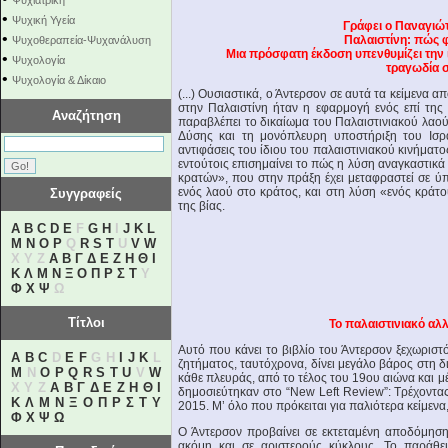
Ψυχιατρική
•
Ψυχική Υγεία
Γράφει ο Παναγιώτ
•
Παλαιστίνη: πώς 
Ψυχοθεραπεία-Ψυχανάλυση
Μια πρόσφατη έκδοση υπενθυμίζει την 
•
Ψυχολογία
τραγωδία 
•
Ψυχολογία & Δίκαιο
(...) Ουσιαστικά, ο Άντερσον σε αυτά τα κείμεν
στην Παλαιστίνη ήταν η εφαρμογή ενός επί της
Αναζήτηση
παραβλέπει το δικαίωμα του Παλαιστινιακού λαού 
Δύσης και τη μονόπλευρη υποστήριξη του Ισρ
αντιφάσεις του ίδιου του παλαιστινιακού κινήματος
εντούτοις επισημαίνει το πώς η λύση αναγκαστικά
κρατών», που στην πράξη έχει μεταφραστεί σε ύ
ενός λαού στο κράτος, και στη λύση «ενός κράτ
Συγγραφείς
της βίας.
A
B
C
D
E
F
G
H
I
J
K
L
M
N
O
P
Q
R
S
T
U
V
W
X Y Z
Α
Β
Γ
Δ
Ε
Ζ
Η
Θ
Ι
Κ
Λ
Μ
Ν
Ξ
Ο
Π
Ρ
Σ
Τ
Υ
Φ
Χ
Ψ
Ω
Τίτλοι
Το παλαιστινιακό αλ
Αυτό που κάνει το βιβλίο του Άντερσον ξεχωριστό
A
B
C
D
E
F
G H
I
J
K
L
ζητήματος, ταυτόχρονα, δίνει μεγάλο βάρος στη 
M
N
O
P
Q
R
S
T
U
V
W
κάθε πλευράς, από το τέλος του 19ου αιώνα και μ
X Y Z
Α
Β
Γ
Δ
Ε
Ζ
Η
Θ
Ι
δημοσιεύτηκαν στο “New Left Review”: Τρέχοντα
Κ
Λ
Μ
Ν
Ξ
Ο
Π
Ρ
Σ
Τ
Υ
2015. Μ’ όλο που πρόκειται για παλιότερα κείμενα
Φ
Χ
Ψ
Ω
Ο Άντερσον προβαίνει σε εκτεταμένη αποδόμησ
ακόμη και σε αριστερούς κύκλους. Το παράθεμ