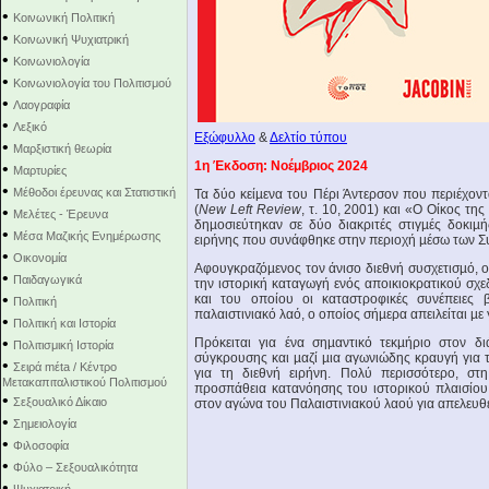
•
Κοινωνική Πολιτική
•
Κοινωνική Ψυχιατρική
•
Κοινωνιολογία
•
Κοινωνιολογία του Πολιτισμού
•
Λαογραφία
•
Λεξικό
Εξώφυλλο
&
Δελτίο τύπου
•
Μαρξιστική θεωρία
1η Έκδοση: Νοέμβριος 2024
•
Μαρτυρίες
•
Μέθοδοι έρευνας και Στατιστική
Τα δύο κείµενα του Πέρι Άντερσον που περιέχον
(
Νew Left Review
, τ. 10, 2001) και «Ο Οίκος της
•
Μελέτες - Έρευνα
δηµοσιεύτηκαν σε δύο διακριτές στιγµές δοκιµ
•
Μέσα Μαζικής Ενημέρωσης
ειρήνης που συνάφθηκε στην περιοχή µέσω των 
•
Οικονομία
Αφουγκραζόµενος τον άνισο διεθνή συσχετισµό, 
•
Παιδαγωγικά
την ιστορική καταγωγή ενός αποικιοκρατικού σχε
•
και του οποίου οι καταστροφικές συνέπειες
Πολιτική
παλαιστινιακό λαό, ο οποίος σήµερα απειλείται µε 
•
Πολιτική και Ιστορία
•
Πρόκειται για ένα σηµαντικό τεκµήριο στον δι
Πολιτισμική Ιστορία
σύγκρουσης και µαζί µια αγωνιώδης κραυγή για 
•
Σειρά mέta / Κέντρο
για τη διεθνή ειρήνη. Πολύ περισσότερο, στη
Μετακαπιταλιστικού Πολιτισμού
προσπάθεια κατανόησης του ιστορικού πλαισίου
•
Σεξουαλικό Δίκαιο
στον αγώνα του Παλαιστινιακού λαού για απελευ
•
Σημειολογία
•
Φιλοσοφία
•
Φύλο – Σεξουαλικότητα
•