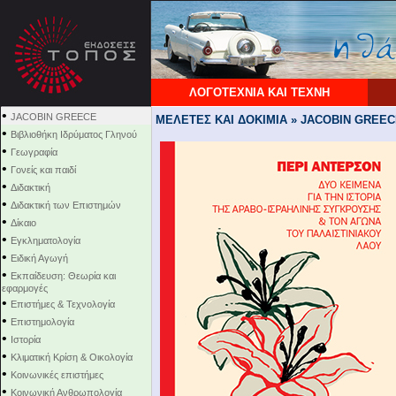
ΛΟΓΟΤΕΧΝΙΑ ΚΑΙ ΤΕΧΝΗ
•
JACOBIN GREECE
ΜΕΛΕΤΕΣ ΚΑΙ ΔΟΚΙΜΙΑ » JACOBIN GREE
•
Βιβλιοθήκη Ιδρύματος Γληνού
•
Γεωγραφία
•
Γονείς και παιδί
•
Διδακτική
•
Διδακτική των Επιστημών
•
Δίκαιο
•
Εγκληματολογία
•
Ειδική Αγωγή
•
Εκπαίδευση: Θεωρία και
εφαρμογές
•
Επιστήμες & Τεχνολογία
•
Επιστημολογία
•
Ιστορία
•
Κλιματική Κρίση & Οικολογία
•
Κοινωνικές επιστήμες
•
Κοινωνική Ανθρωπολογία