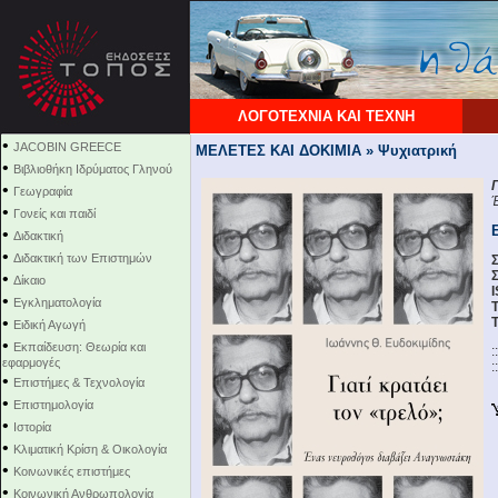
ΛΟΓΟΤΕΧΝΙΑ ΚΑΙ ΤΕΧΝΗ
•
JACOBIN GREECE
ΜΕΛΕΤΕΣ ΚΑΙ ΔΟΚΙΜΙΑ » Ψυχιατρική
•
Βιβλιοθήκη Ιδρύματος Γληνού
Γ
•
Γεωγραφία
•
Γονείς και παιδί
•
Διδακτική
•
Διδακτική των Επιστημών
Σ
•
Δίκαιο
•
Εγκληματολογία
Τ
•
Τ
Ειδική Αγωγή
•
Εκπαίδευση: Θεωρία και
:
εφαρμογές
:
•
Επιστήμες & Τεχνολογία
•
Επιστημολογία
•
Ιστορία
•
Κλιματική Κρίση & Οικολογία
•
Κοινωνικές επιστήμες
•
Κοινωνική Ανθρωπολογία