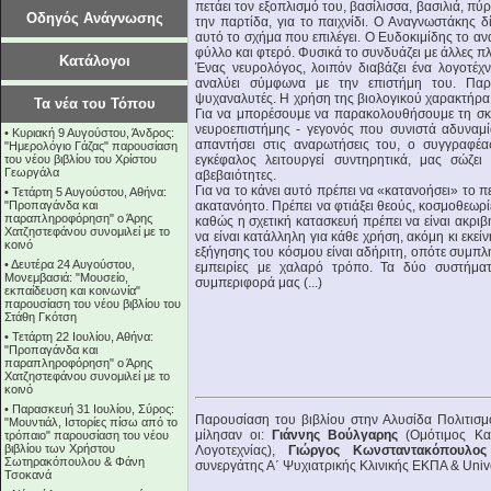
πετάει τον εξοπλισμό του, βασίλισσα, βασιλιά, πύ
Οδηγός Ανάγνωσης
την παρτίδα, για το παιχνίδι. Ο Αναγνωστάκης δ
αυτό το σχήμα που επιλέγει. Ο Ευδοκιμίδης το ανα
φύλλο και φτερό. Φυσικά το συνδυάζει με άλλες 
Κατάλογοι
Ένας νευρολόγος, λοιπόν διαβάζει ένα λογοτέχ
αναλύει σύμφωνα με την επιστήμη του. Παρ
ψυχαναλυτές. Η χρήση της βιολογικού χαρακτήρα 
Τα νέα του Τόπου
Για να μπορέσουμε να παρακολουθήσουμε τη σκ
νευροεπιστήμης - γεγονός που συνιστά αδυναμί
•
Κυριακή 9 Αυγούστου, Άνδρος:
απαντήσει στις αναρωτήσεις του, ο συγγραφέα
"Ημερολόγιο Γάζας" παρουσίαση
του νέου βιβλίου του Χρίστου
εγκέφαλος λειτουργεί συντηρητικά, μας σώζε
Γεωργάλα
αβεβαιότητες.
Για να το κάνει αυτό πρέπει να «κατανοήσει» το 
•
Τετάρτη 5 Αυγούστου, Αθήνα:
"Προπαγάνδα και
ακατανόητο. Πρέπει να φτιάξει θεούς, κοσμοθεωρί
παραπληροφόρηση" ο Άρης
καθώς η σχετική κατασκευή πρέπει να είναι ακριβ
Χατζηστεφάνου συνομιλεί με το
να είναι κατάλληλη για κάθε χρήση, ακόμη κι εκε
κοινό
εξήγησης του κόσμου είναι αδήριτη, οπότε συμπλ
•
Δευτέρα 24 Αυγούστου,
εμπειρίες με χαλαρό τρόπο. Τα δύο συστήματ
Μονεμβασιά: "Μουσείο,
συμπεριφορά μας (...)
εκπαίδευση και κοινωνία"
παρουσίαση του νέου βιβλίου του
Στάθη Γκότση
•
Τετάρτη 22 Ιουλίου, Αθήνα:
"Προπαγάνδα και
παραπληροφόρηση" ο Άρης
Χατζηστεφάνου συνομιλεί με το
κοινό
•
Παρασκευή 31 Ιουλίου, Σύρος:
Παρουσίαση του βιβλίου στην Αλυσίδα Πολιτισμο
"Μουντιάλ, Ιστορίες πίσω από το
μίλησαν οι:
Γιάννης Βούλγαρης
(Ομότιμος Κα
τρόπαιο" παρουσίαση του νέου
βιβλίου των Χρήστου
Λογοτεχνίας),
Γιώργος Κωνσταντακόπουλος
Σωτηρακόπουλου & Φάνη
συνεργάτης Α΄ Ψυχιατρικής Κλινικής ΕΚΠΑ & Unive
Τσοκανά