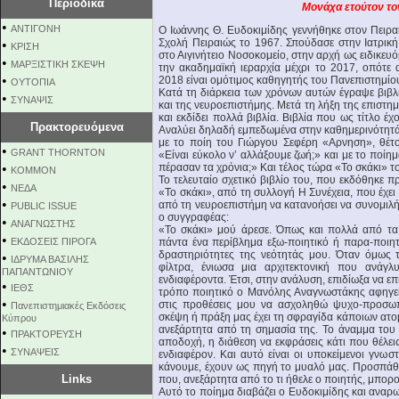
Περιοδικά
Μονάχα ετούτον το
•
ΑΝΤΙΓΟΝΗ
Ο Ιωάννης Θ. Ευδοκιμίδης γεννήθηκε στον Πειρα
Σχολή Πειραιώς το 1967. Σπούδασε στην Ιατρικ
•
ΚΡΙΣΗ
στο Αιγινήτειο Νοσοκομείο, στην αρχή ως ειδικευ
•
ΜΑΡΞΙΣΤΙΚΗ ΣΚΕΨΗ
την ακαδημαϊκή ιεραρχία μέχρι το 2017, οπότε
•
2018 είναι ομότιμος καθηγητής του Πανεπιστημίο
ΟΥΤΟΠΙΑ
Κατά τη διάρκεια των χρόνων αυτών έγραψε βιβλί
•
ΣΥΝΑΨΙΣ
και της νευροεπιστήμης. Μετά τη λήξη της επιστη
και εκδίδει πολλά βιβλία. Βιβλία που ως τίτλο 
Πρακτορευόμενα
Αναλύει δηλαδή εμπεδωμένα στην καθημερινότητ
με το ποίη του Γιώργου Σεφέρη «Αρνηση», θέτ
•
GRANT THORNTON
«Είναι εύκολο ν’ αλλάξουμε ζωή;» και με το ποίη
•
πέρασαν τα χρόνια;» Και τέλος τώρα «Το σκάκι» 
KOMMON
Το τελευταίο σχετικό βιβλίο του, που εκδόθηκε
•
NEΔΑ
«Το σκάκι», από τη συλλογή Η Συνέχεια, που έχει
•
από τη νευροεπιστήμη να κατανοήσει να συνομιλήσε
PUBLIC ISSUE
ο συγγραφέας:
•
ΑΝΑΓΝΩΣΤΗΣ
«Το σκάκι» μού άρεσε. Όπως και πολλά από τα
•
ΕΚΔΟΣΕΙΣ ΠΙΡΟΓΑ
πάντα ένα περίβλημα εξω-ποιητικό ή παρα-ποιητι
δραστηριότητες της νεότητάς μου. Όταν όμως 
•
ΙΔΡΥΜΑ ΒΑΣΙΛΗΣ
φίλτρα, ένιωσα μια αρχιτεκτονική που ανάγλ
ΠΑΠΑΝΤΩΝΙΟΥ
ενδιαφέροντα. Έτσι, στην ανάλυση, επιδίωξα να επ
•
ΙΕΘΣ
τρόπο ποιητικό ο Μανόλης Αναγνωστάκης αφηγείτ
•
στις προθέσεις μου να ασχοληθώ ψυχο-προσωπ
Πανεπιστημιακές Εκδόσεις
σκέψη ή πράξη μας έχει τη σφραγίδα κάποιων ατομ
Κύπρου
ανεξάρτητα από τη σημασία της. Το άναμμα του
•
ΠΡΑΚΤΟΡΕΥΣΗ
αποδοχή, η διάθεση να εκφράσεις κάτι που θέλεις
•
ΣΥΝΑΨΕΙΣ
ενδιαφέρον. Και αυτό είναι οι υποκείμενοι γνωσ
κάνουμε, έχουν ως πηγή το μυαλό μας. Προσπάθη
Links
που, ανεξάρτητα από το τι ήθελε ο ποιητής, μπορ
Αυτό το ποίημα διαβάζει ο Ευδοκιμίδης και αναρωτ