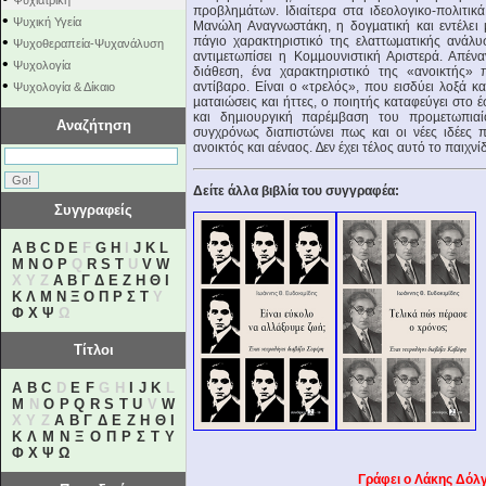
Ψυχιατρική
προβληµάτων. Ιδιαίτερα στα ιδεολογικο-πολιτι
•
Ψυχική Υγεία
Μανώλη Αναγνωστάκη, η δογµατική και εντέλει µ
•
πάγιο χαρακτηριστικό της ελαττωµατικής ανάλυ
Ψυχοθεραπεία-Ψυχανάλυση
αντιµετωπίσει η Κοµµουνιστική Αριστερά. Απέν
•
Ψυχολογία
διάθεση, ένα χαρακτηριστικό της «ανοικτής» 
•
αντίβαρο. Είναι ο «τρελός», που εισδύει λοξά κα
Ψυχολογία & Δίκαιο
µαταιώσεις και ήττες, ο ποιητής καταφεύγει στο 
και δηµιουργική παρέµβαση του προµετωπιαίο
Αναζήτηση
συγχρόνως διαπιστώνει πως και οι νέες ιδέες π
ανοικτός και αέναος. ∆εν έχει τέλος αυτό το παιχνίδ
Δείτε άλλα βιβλία του συγγραφέα:
Συγγραφείς
A
B
C
D
E
F
G
H
I
J
K
L
M
N
O
P
Q
R
S
T
U
V
W
X Y Z
Α
Β
Γ
Δ
Ε
Ζ
Η
Θ
Ι
Κ
Λ
Μ
Ν
Ξ
Ο
Π
Ρ
Σ
Τ
Υ
Φ
Χ
Ψ
Ω
Τίτλοι
A
B
C
D
E
F
G H
I
J
K
L
M
N
O
P
Q
R
S
T
U
V
W
X Y Z
Α
Β
Γ
Δ
Ε
Ζ
Η
Θ
Ι
Κ
Λ
Μ
Ν
Ξ
Ο
Π
Ρ
Σ
Τ
Υ
Φ
Χ
Ψ
Ω
Γράφει ο Λάκης Δόλ