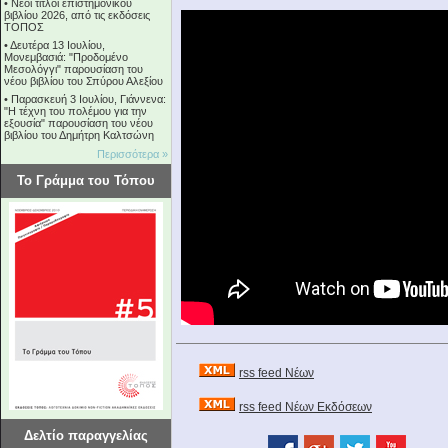
•
Νέοι τίτλοι επιστημονικού
βιβλίου 2026, από τις εκδόσεις
ΤΟΠΟΣ
•
Δευτέρα 13 Ιουλίου,
Μονεμβασιά: "Προδομένο
Μεσολόγγι" παρουσίαση του
νέου βιβλίου του Σπύρου Αλεξίου
•
Παρασκευή 3 Ιουλίου, Γιάννενα:
"Η τέχνη του πολέμου για την
εξουσία" παρουσίαση του νέου
βιβλίου του Δημήτρη Καλτσώνη
Περισσότερα »
Το Γράμμα του Τόπου
rss feed Νέων
rss feed Νέων Εκδόσεων
Δελτίο παραγγελίας