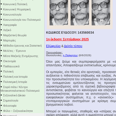
•
Κοινωνική Πολιτική
•
Κοινωνική Ψυχιατρική
•
Κοινωνιολογία
•
Κοινωνιολογία του Πολιτισμού
•
Λαογραφία
•
Λεξικό
ΚΩΔΙΚΟΣ ΕΥΔΟΞΟΥ: 143560034
•
Μαρξιστική θεωρία
1η έκδοση: Σεπτέμβριος 2025
•
Μαρτυρίες
•
Μέθοδοι έρευνας και Στατιστική
Εξώφυλλο
&
Δελτίο τύπου
•
Μελέτες - Έρευνα
Παρουσιάσεις:
•
Θεσσαλονίκη:
η Πρίγκηπος
(6/6/2026)
Μέσα Μαζικής Ενημέρωσης
•
Οικονομία
Όλοι µας ζούµε και συµπεριφερόµαστε µε «στ
απαντήσεις. Αποφασίζουµε ενστικτωδώς, κρίνουµε 
•
Παιδαγωγικά
•
Πολιτική
Οι εµπειρίες, είτε θετικές είτε αρνητικές, προσα
αυξάνεται η πιθανότητα επιβίωσης και ευεξίας.
•
Πολιτική και Ιστορία
την προσωπικό­τητα του υποκειµένου. Η λεγόµενη
•
Πολιτισμική Ιστορία
τις ενσωµατώνει εµπλουτίζοντας τις προηγο
•
χαρακτηριζόµενος από τη σχετική βιβλιογραφία
Σειρά mέta / Κέντρο
αντιστέκεται, φοβάται το καινούργιο και επιζητά
Μετακαπιταλιστικού Πολιτισμού
προσωπικότητας φαίνεται να αντιστοιχούν, του
•
Σεξουαλικό Δίκαιο
εγκεφαλικών συστηµάτων, π.χ. ο «ανοικτός»
•
Σημειολογία
ντοπαµινεργικών συστηµάτων µε κρίσιµη συ
βρεγµατικού λοβού.
•
Φιλοσοφία
•
Φύλο – Σεξουαλικότητα
Μπορεί οι παγιωµένες, σταθερές και «στέρεες α
σκέψη απόφαση, αλλά αυτή η αµεσότητα µπορεί να
•