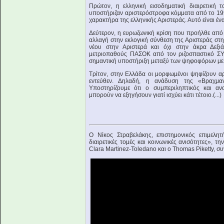
Πρώτον, η ελληνική εισοδηματική διαιρετική 
υποστήριζαν αριστερόστροφα κόμματα από το 199
χαρακτήρα της ελληνικής Αριστεράς. Αυτό είναι έν
Δεύτερον, η ευρωζωνική κρίση που προήλθε από 
αλλαγή στην εκλογική σύνθεση της Αριστεράς στ
νέου στην Αριστερά και όχι στην άκρα Δεξιά
μετριοπαθούς ΠΑΣΟΚ από τον ριζοσπαστικό ΣΥΡΙ
σημαντική υποστήριξη μεταξύ των ψηφοφόρων με 
Τρίτον, στην Ελλάδα οι μορφωμένοι ψηφίζουν α
εντεύθεν. Δηλαδή, η ανάδυση της «Βραχμαν
Υποστηρίζουμε ότι ο συμπεριληπτικός και ανα
μπορούν να εξηγήσουν γιατί ισχύει κάτι τέτοιο.(...)
O Νίκος Στραβελάκης, επιστημονικός επιμελητ
διαιρετικές τομές και κοινωνικές ανισότητες», 
Clara Martinez-Toledano και ο Thomas Piketty, συ