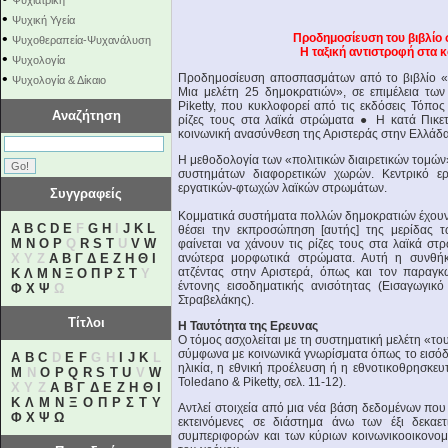
Ψυχιατρική
•
Ψυχική Υγεία
•
Προδημοσίευση του βιβλίο 
Ψυχοθεραπεία-Ψυχανάλυση
Η ταξική αντιστροφή στα 
•
Ψυχολογία
•
Προδημοσίευση αποσπασμάτων από το βιβλίο «Πολ
Ψυχολογία & Δίκαιο
Μια μελέτη 25 δημοκρατιών», σε επιμέλεια των
Piketty, που κυκλοφορεί από τις εκδόσεις Τόπο
Αναζήτηση
ρίζες τους στα λαϊκά στρώματα ● Η κατά Πικετ
κοινωνική ανασύνθεση της Αριστεράς στην Ελλάδα
Η μεθοδολογία των «πολιτικών διαιρετικών τομώ
συστημάτων διαφορετικών χωρών. Κεντρικό ε
εργατικών-φτωχών λαϊκών στρωμάτων.
Συγγραφείς
Κομματικά συστήματα πολλών δημοκρατιών έχουν βι
A
B
C
D
E
F
G
H
I
J
K
L
θέσει την εκπροσώπηση [αυτής] της μερίδας 
M
N
O
P
Q
R
S
T
U
V
W
φαίνεται να χάνουν τις ρίζες τους στα λαϊκά σ
X Y Z
Α
Β
Γ
Δ
Ε
Ζ
Η
Θ
Ι
ανώτερα μορφωτικά στρώματα. Αυτή η συνθήκη
ατζέντας στην Αριστερά, όπως και τον παραγκ
Κ
Λ
Μ
Ν
Ξ
Ο
Π
Ρ
Σ
Τ
Υ
έντονης εισοδηματικής ανισότητας (Εισαγωγικ
Φ
Χ
Ψ
Ω
Στραβελάκης).
Τίτλοι
Η Ταυτότητα της Ερευνας
Ο τόμος ασχολείται με τη συστηματική μελέτη «του
σύμφωνα με κοινωνικά γνωρίσματα όπως το εισόδ
A
B
C
D
E
F
G H
I
J
K
L
ηλικία, η εθνική προέλευση ή η εθνοτικοθρησκευ
M
N
O
P
Q
R
S
T
U
V
W
Toledano & Piketty, σελ. 11-12).
X Y Z
Α
Β
Γ
Δ
Ε
Ζ
Η
Θ
Ι
Κ
Λ
Μ
Ν
Ξ
Ο
Π
Ρ
Σ
Τ
Υ
Αντλεί στοιχεία από μια νέα βάση δεδομένων που
Φ
Χ
Ψ
Ω
εκτεινόμενες σε διάστημα άνω των έξι δεκαε
συμπεριφορών και των κύριων κοινωνικοοικονο