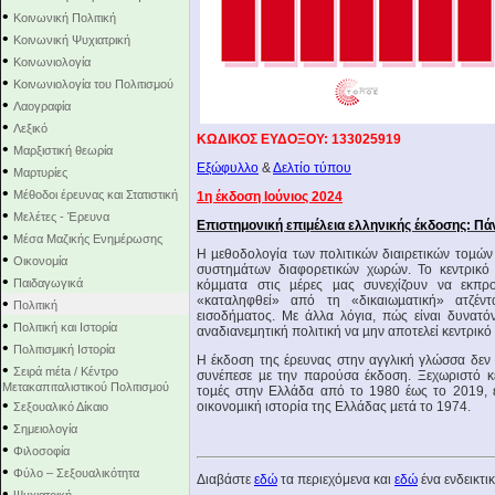
•
Κοινωνική Πολιτική
•
Κοινωνική Ψυχιατρική
•
Κοινωνιολογία
•
Κοινωνιολογία του Πολιτισμού
•
Λαογραφία
•
Λεξικό
ΚΩΔΙΚΟΣ ΕΥΔΟΞΟΥ: 133025919
•
Μαρξιστική θεωρία
Εξώφυλλο
&
Δελτίο τύπου
•
Μαρτυρίες
•
Μέθοδοι έρευνας και Στατιστική
1η έκδοση Ιούνιος 2024
•
Μελέτες - Έρευνα
Επιστημονική επιμέλεια ελληνικής έκδοσης: Πά
•
Μέσα Μαζικής Ενημέρωσης
Η µεθοδολογία των πολιτικών διαιρετικών τοµώ
•
Οικονομία
συστηµάτων διαφορετικών χωρών. Το κεντρικό 
•
Παιδαγωγικά
κόµµατα στις µέρες µας συνεχίζουν να εκπρ
«καταληφθεί» από τη «δικαιωµατική» ατζέ
•
Πολιτική
εισοδήµατος. Με άλλα λόγια, πώς είναι δυνατό
•
Πολιτική και Ιστορία
αναδιανεµητική πολιτική να µην αποτελεί κεντρικό
•
Πολιτισμική Ιστορία
Η έκδοση της έρευνας στην αγγλική γλώσσα δεν
•
Σειρά mέta / Κέντρο
συνέπεσε µε την παρούσα έκδοση. Ξεχωριστό κεφ
Μετακαπιταλιστικού Πολιτισμού
τοµές στην Ελλάδα από το 1980 έως το 2019, 
•
οικονοµική ιστορία της Ελλάδας µετά το 1974.
Σεξουαλικό Δίκαιο
•
Σημειολογία
•
Φιλοσοφία
•
Φύλο – Σεξουαλικότητα
Διαβάστε
εδώ
τα περιεχόμενα και
εδώ
ένα ενδεικτι
•