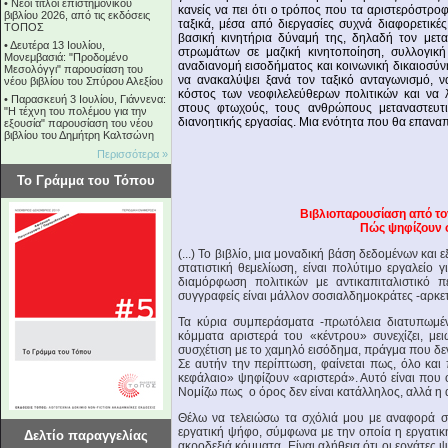
•
Νέοι τίτλοι επιστημονικού
κανείς να πει ότι ο τρόπος που τα αριστερόστρ
βιβλίου 2026, από τις εκδόσεις
ταξικά, μέσα από διεργασίες συχνά διαφορετικές
ΤΟΠΟΣ
βασική κινητήρια δύναμή της, δηλαδή τον μετ
•
Δευτέρα 13 Ιουλίου,
στρωμάτων σε μαζική κινητοποίηση, συλλογική
Μονεμβασιά: "Προδομένο
αναδιανομή εισοδήματος και κοινωνική δικαιοσύνη
Μεσολόγγι" παρουσίαση του
να ανακαλύψει ξανά τον ταξικό ανταγωνισμό, 
νέου βιβλίου του Σπύρου Αλεξίου
κόστος των νεοφιλελεύθερων πολιτικών και να 
•
Παρασκευή 3 Ιουλίου, Γιάννενα:
στους φτωχούς, τους ανθρώπους μεταναστευτι
"Η τέχνη του πολέμου για την
διανοητικής εργασίας. Μια ενότητα που θα επαναπ
εξουσία" παρουσίαση του νέου
βιβλίου του Δημήτρη Καλτσώνη
Περισσότερα »
Το Γράμμα του Τόπου
Βιβλιοπαρουσίαση από τον
Πώς ψηφίζουν ο
(...) Το βιβλίο, μια μοναδική βάση δεδομένων και
στατιστική θεμελίωση, είναι πολύτιμο εργαλείο 
διαμόρφωση πολιτικών με αντικαπιταλιστικό π
συγγραφείς είναι μάλλον σοσιαλδημοκράτες -αρκετέ
Τα κύρια συμπεράσματα -πρωτόλεια διατυπωμέν
κόμματα αριστερά του «κέντρου» συνεχίζει, μει
συσχέτιση με το χαμηλό εισόδημα, πράγμα που δεν
Σε αυτήν την περίπτωση, φαίνεται πως, όλο και
κεφάλαιο» ψηφίζουν «αριστερά». Αυτό είναι που ο
Νομίζω πως ο όρος δεν είναι κατάλληλος, αλλά η 
Θέλω να τελειώσω τα σχόλιά μου με αναφορά σ
εργατική ψήφο, σύμφωνα με την οποία η εργατική
Δελτίο παραγγελίας
ακροδεξιά κόμματα. Είναι αλήθεια ότι οι εργάτες 