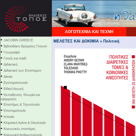
ΛΟΓΟΤΕΧΝΙΑ ΚΑΙ ΤΕΧΝΗ
•
JACOBIN GREECE
ΜΕΛΕΤΕΣ ΚΑΙ ΔΟΚΙΜΙΑ » Πολιτική
•
Βιβλιοθήκη Ιδρύματος Γληνού
•
Γεωγραφία
•
Γονείς και παιδί
•
Διδακτική
•
Διδακτική των Επιστημών
•
Δίκαιο
•
Εγκληματολογία
•
Ειδική Αγωγή
•
Εκπαίδευση: Θεωρία και
εφαρμογές
•
Επιστήμες & Τεχνολογία
•
Επιστημολογία
•
Ιστορία
•
Κλιματική Κρίση & Οικολογία
•
Κοινωνικές επιστήμες
•
Κοινωνική Ανθρωπολογία