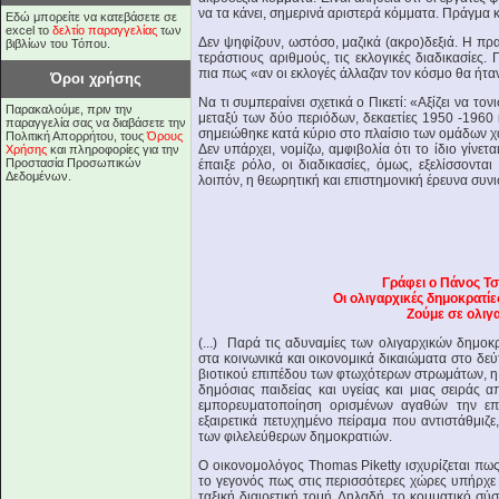
να τα κάνει, σημερινά αριστερά κόμματα. Πράγμα 
Εδώ μπορείτε να κατεβάσετε σε
excel το
δελτίο παραγγελίας
των
Δεν ψηφίζουν, ωστόσο, μαζικά (ακρο)δεξιά. Η πρα
βιβλίων του Τόπου.
τεράστιους αριθμούς, τις εκλογικές διαδικασίες.
πια πως «αν οι εκλογές άλλαζαν τον κόσμο θα ήτ
Όροι χρήσης
Να τι συμπεραίνει σχετικά ο Πικετί: «Αξίζει να το
Παρακαλούμε, πριν την
μεταξύ των δύο περιόδων, δεκαετίες 1950 -1960 κ
παραγγελία σας να διαβάσετε την
σημειώθηκε κατά κύριο στο πλαίσιο των ομάδων 
Πολιτική Απορρήτου, τους
Όρους
Δεν υπάρχει, νομίζω, αμφιβολία ότι το ίδιο γίνε
Χρήσης
και πληροφορίες για την
Προστασία Προσωπικών
έπαιξε ρόλο, οι διαδικασίες, όμως, εξελίσσοντα
Δεδομένων.
λοιπόν, η θεωρητική και επιστημονική έρευνα συν
Γράφει ο Πάνος Τσ
Οι ολιγαρχικές δημοκρατί
Ζούμε σε ολιγ
(...) Παρά τις αδυναμίες των ολιγαρχικών δημο
στα κοινωνικά και οικονομικά δικαιώματα στο δε
βιοτικού επιπέδου των φτωχότερων στρωμάτων, η 
δημόσιας παιδείας και υγείας και μιας σειράς 
εμπορευματοποίηση ορισμένων αγαθών την επο
εξαιρετικά πετυχημένο πείραμα που αντιστάθμιζε,
των φιλελεύθερων δημοκρατιών.
Ο οικονομολόγος Thomas Piketty ισχυρίζεται πω
το γεγονός πως στις περισσότερες χώρες υπήρχε
ταξική διαιρετική τομή. Δηλαδή, το κομματικό σ