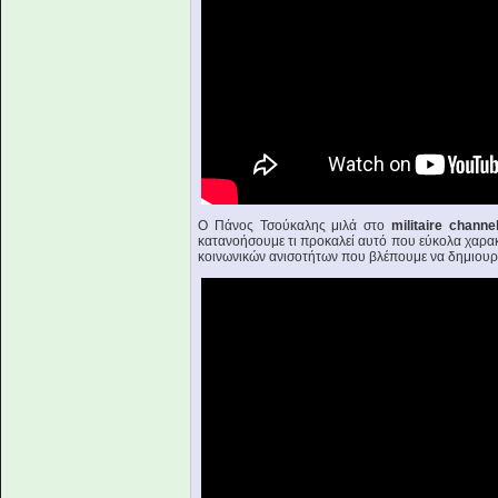
Ο Πάνος Τσούκαλης μιλά στο
militaire channe
κατανοήσουμε τι προκαλεί αυτό που εύκολα χαρα
κοινωνικών ανισοτήτων που βλέπουμε να δημιουργ