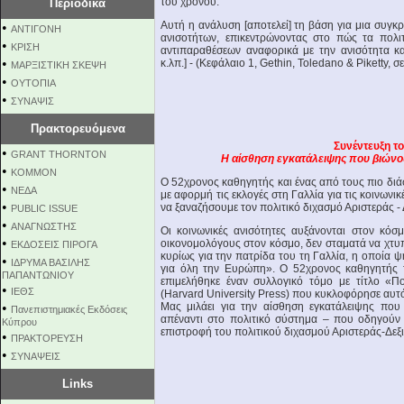
του χρόνου.
Περιοδικά
Αυτή η ανάλυση [αποτελεί] τη βάση για μια συγκ
•
ΑΝΤΙΓΟΝΗ
ανισοτήτων, επικεντρώνοντας στο πώς τα πολι
•
ΚΡΙΣΗ
αντιπαραθέσεων αναφορικά με την ανισότητα και
•
κ.λπ.] - (Κεφάλαιο 1, Gethin, Toledano & Piketty, σε
ΜΑΡΞΙΣΤΙΚΗ ΣΚΕΨΗ
•
ΟΥΤΟΠΙΑ
•
ΣΥΝΑΨΙΣ
Πρακτορευόμενα
Συνέντευξη το
•
GRANT THORNTON
Η αίσθηση εγκατάλειψης που βιώνου
•
KOMMON
Ο 52χρονος καθηγητής και ένας από τους πιο δι
•
NEΔΑ
με αφορμή τις εκλογές στη Γαλλία για τις κοινωνι
•
να ξαναζήσουμε τον πολιτικό διχασμό Αριστεράς - 
PUBLIC ISSUE
•
ΑΝΑΓΝΩΣΤΗΣ
Oι κοινωνικές ανισότητες αυξάνονται στον κόσ
•
οικονομολόγους στον κόσμο, δεν σταματά να χτυπ
ΕΚΔΟΣΕΙΣ ΠΙΡΟΓΑ
κυρίως για την πατρίδα του τη Γαλλία, η οποία ψ
•
ΙΔΡΥΜΑ ΒΑΣΙΛΗΣ
για όλη την Ευρώπη». Ο 52χρονος καθηγητής τ
ΠΑΠΑΝΤΩΝΙΟΥ
επιμελήθηκε έναν συλλογικό τόμο με τίτλο «Πολ
•
ΙΕΘΣ
(Harvard University Press) που κυκλοφόρησε αυτό
•
Μας μιλάει για την αίσθηση εγκατάλειψης που
Πανεπιστημιακές Εκδόσεις
απέναντι στο πολιτικό σύστημα – που οδηγούν 
Κύπρου
επιστροφή του πολιτικού διχασμού Αριστεράς-Δεξι
•
ΠΡΑΚΤΟΡΕΥΣΗ
•
ΣΥΝΑΨΕΙΣ
Links