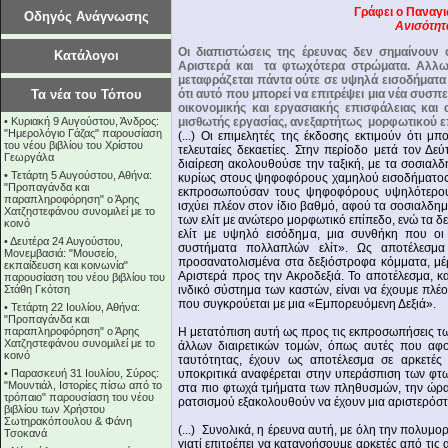
Γράφει ο Παναγ
Οδηγός Ανάγνωσης
Ανισότητ
Οι διαπιστώσεις της έρευνας δεν σημαίνουν 
Κατάλογοι
Αριστερά και τα φτωχότερα στρώματα. Αλλω
μεταφράζεται πάντα ούτε σε υψηλά εισοδήματα 
Τα νέα του Τόπου
ότι αυτό που μπορεί να επιτρέψει μια νέα συσπ
οικονομικής και εργασιακής επισφάλειας και 
•
Κυριακή 9 Αυγούστου, Άνδρος:
μισθωτής εργασίας, ανεξαρτήτως μορφωτικού ε
"Ημερολόγιο Γάζας" παρουσίαση
(...) Οι επιμελητές της έκδοσης εκτιμούν ότι μ
του νέου βιβλίου του Χρίστου
τελευταίες δεκαετίες. Στην περίοδο μετά τον Δ
Γεωργάλα
διαίρεση ακολουθούσε την ταξική, με τα σοσιαλδ
•
Τετάρτη 5 Αυγούστου, Αθήνα:
κυρίως στους ψηφοφόρους χαμηλού εισοδήματος
"Προπαγάνδα και
εκπροσωπούσαν τους ψηφοφόρους υψηλότερου 
παραπληροφόρηση" ο Άρης
ισχύει πλέον στον ίδιο βαθμό, αφού τα σοσιαλδημ
Χατζηστεφάνου συνομιλεί με το
των ελίτ με ανώτερο μορφωτικό επίπεδο, ενώ τα 
κοινό
ελίτ με υψηλό εισόδημα, μια συνθήκη που οι
•
Δευτέρα 24 Αυγούστου,
συστήματα πολλαπλών ελίτ». Ως αποτέλεσμ
Μονεμβασιά: "Μουσείο,
προσανατολισμένα στα δεξιόστροφα κόμματα, μέ
εκπαίδευση και κοινωνία"
Αριστερά προς την Ακροδεξιά. Το αποτέλεσμα, κα
παρουσίαση του νέου βιβλίου του
Στάθη Γκότση
ινδικό σύστημα των καστών, είναι να έχουμε πλέ
που συγκρούεται με μια «Εμπορευόμενη Δεξιά».
•
Τετάρτη 22 Ιουλίου, Αθήνα:
"Προπαγάνδα και
παραπληροφόρηση" ο Άρης
Η μετατόπιση αυτή ως προς τις εκπροσωπήσεις τ
Χατζηστεφάνου συνομιλεί με το
άλλων διαιρετικών τομών, όπως αυτές που αφο
κοινό
ταυτότητας, έχουν ως αποτέλεσμα σε αρκετές
•
Παρασκευή 31 Ιουλίου, Σύρος:
υποκριτικά αναφέρεται στην υπεράσπιση των φτ
"Μουντιάλ, Ιστορίες πίσω από το
στα πιο φτωχά τμήματα των πληθυσμών, την ώρα 
τρόπαιο" παρουσίαση του νέου
ρατσισμού εξακολουθούν να έχουν μια αριστερό
βιβλίου των Χρήστου
Σωτηρακόπουλου & Φάνη
(...) Συνολικά, η έρευνα αυτή, με όλη την πολυμ
Τσοκανά
γιατί επιτρέπει να κατανοήσουμε αρκετές από τι