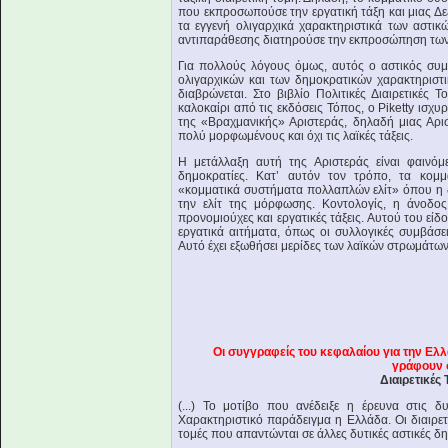
που εκπροσωπούσε την εργατική τάξη και μιας Δ
τα εγγενή ολιγαρχικά χαρακτηριστικά των αστικ
αντιπαράθεσης διατηρούσε την εκπροσώπηση των 
Για πολλούς λόγους όμως, αυτός ο αστικός συμ
ολιγαρχικών και των δημοκρατικών χαρακτηριστ
διαβρώνεται. Στο βιβλίο Πολιτικές Διαιρετικές
καλοκαίρι από τις εκδόσεις Τόπος, ο Piketty ισχ
της «Βραχμανικής» Αριστεράς, δηλαδή μιας Αρισ
πολύ μορφωμένους και όχι τις λαϊκές τάξεις.
Η μετάλλαξη αυτή της Αριστεράς είναι φαινόμ
δημοκρατίες. Κατ’ αυτόν τον τρόπο, τα κομμ
«κομματικά συστήματα πολλαπλών ελίτ» όπου η δ
την ελίτ της μόρφωσης. Κοντολογίς, η άνοδος
προνομιούχες και εργατικές τάξεις. Αυτού του εί
εργατικά αιτήματα, όπως οι συλλογικές συμβάσει
Αυτό έχει εξωθήσει μερίδες των λαϊκών στρωμάτων
Οι συγγραφείς του κεφαλαίου για την Ελ
γράφουν 
Διαιρετικές
(...) Το μοτίβο που ανέδειξε η έρευνα στις δυ
Χαρακτηριστικό παράδειγμα η Ελλάδα. Οι διαιρετ
τομές που απαντώνται σε άλλες δυτικές αστικές δη