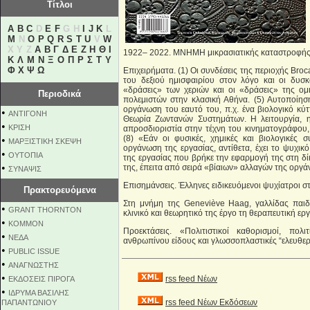
Τίτλοι
A
B
C
D
E
F
G H
I
J
K
L
M
N
O
P
Q
R
S
T
U
V
W
X Y Z
Α
Β
Γ
Δ
Ε
Ζ
Η
Θ
Ι
1922– 2022. ΜΝΗΜΗ μικρασιατικής καταστροφής 
Κ
Λ
Μ
Ν
Ξ
Ο
Π
Ρ
Σ
Τ
Υ
Φ
Χ
Ψ
Ω
Επιχειρήματα. (1) Οι συνδέσεις της περιοχής Broc
του δεξιού ημισφαιρίου στον λόγο και οι δυσκ
«δράσεις» των χεριών και οι «δράσεις» της ομι
Περιοδικά
πολεμιστών στην κλασική Αθήνα. (5) Αυτοποίησ
οργάνωση του εαυτό του, π.χ. ένα βιολογικό κύτ
•
ΑΝΤΙΓΟΝΗ
Θεωρία Ζωντανών Συστημάτων. Η λειτουργία, η
•
ΚΡΙΣΗ
απροσδιοριστία στην τέχνη του κινηματογράφου,
(8) «Εάν οι φυσικές, χημικές και βιολογικές
•
ΜΑΡΞΙΣΤΙΚΗ ΣΚΕΨΗ
οργάνωση της εργασίας, αντίθετα, έχει το ψυχι
•
ΟΥΤΟΠΙΑ
της εργασίας που βρήκε την εφαρμογή της στη δί
•
της, έπειτα από σειρά «βίαιων» αλλαγών της οργά
ΣΥΝΑΨΙΣ
Επισημάνσεις. Έλληνες ειδικευόμενοι ψυχίατροι σ
Πρακτορευόμενα
Στη μνήμη της Geneviève Haag, γαλλίδας παιδ
•
GRANT THORNTON
κλινικό και θεωρητικό της έργο τη θεραπευτική εργ
•
KOMMON
Προεκτάσεις. «Πολιτιστικοί καθορισμοί, πολ
•
NEΔΑ
ανθρωπίνου είδους και γλωσσοπλαστικές “ελευθερ
•
PUBLIC ISSUE
•
ΑΝΑΓΝΩΣΤΗΣ
•
rss feed Νέων
ΕΚΔΟΣΕΙΣ ΠΙΡΟΓΑ
•
ΙΔΡΥΜΑ ΒΑΣΙΛΗΣ
rss feed Νέων Εκδόσεων
ΠΑΠΑΝΤΩΝΙΟΥ