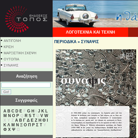
ΛΟΓΟΤΕΧΝΙΑ ΚΑΙ ΤΕΧΝΗ
•
ΑΝΤΙΓΟΝΗ
ΠΕΡΙΟΔΙΚΑ » ΣΥΝΑΨΙΣ
•
ΚΡΙΣΗ
•
ΜΑΡΞΙΣΤΙΚΗ ΣΚΕΨΗ
•
ΟΥΤΟΠΙΑ
•
ΣΥΝΑΨΙΣ
Αναζήτηση
Συγγραφείς
A
B
C
D
E
F
G
H
I
J
K
L
M
N
O
P
Q
R
S
T
U
V
W
X Y Z
Α
Β
Γ
Δ
Ε
Ζ
Η
Θ
Ι
Κ
Λ
Μ
Ν
Ξ
Ο
Π
Ρ
Σ
Τ
Υ
Φ
Χ
Ψ
Ω