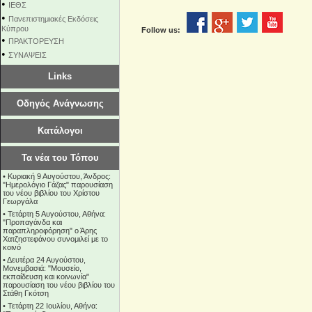
•
ΙΕΘΣ
•
Πανεπιστημιακές Εκδόσεις
Κύπρου
Follow us:
•
ΠΡΑΚΤΟΡΕΥΣΗ
•
ΣΥΝΑΨΕΙΣ
Links
Οδηγός Ανάγνωσης
Κατάλογοι
Τα νέα του Τόπου
•
Κυριακή 9 Αυγούστου, Άνδρος:
"Ημερολόγιο Γάζας" παρουσίαση
του νέου βιβλίου του Χρίστου
Γεωργάλα
•
Τετάρτη 5 Αυγούστου, Αθήνα:
"Προπαγάνδα και
παραπληροφόρηση" ο Άρης
Χατζηστεφάνου συνομιλεί με το
κοινό
•
Δευτέρα 24 Αυγούστου,
Μονεμβασιά: "Μουσείο,
εκπαίδευση και κοινωνία"
παρουσίαση του νέου βιβλίου του
Στάθη Γκότση
•
Τετάρτη 22 Ιουλίου, Αθήνα: