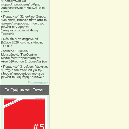
"Προπαγάνδα και
παραπληροφόρηση" ο Άρης
Χατζηστεφάνου συνομιλεί με το
κοινό
•
Παρασκευή 31 Ιουλίου, Σύρος:
"Μουντιάλ, Ιστορίες πίσω από το
τρόπαιο" παρουσίαση του νέου
βιβλίου των Χρήστου
Σωτηρακόπουλου & Φάνη
Τσοκανά
•
Νέοι τίτλοι επιστημονικού
βιβλίου 2026, από τις εκδόσεις
ΤΟΠΟΣ
•
Δευτέρα 13 Ιουλίου,
Μονεμβασιά: "Προδομένο
Μεσολόγγι" παρουσίαση του
νέου βιβλίου του Σπύρου Αλεξίου
•
Παρασκευή 3 Ιουλίου, Γιάννενα:
"Η τέχνη του πολέμου για την
εξουσία" παρουσίαση του νέου
βιβλίου του Δημήτρη Καλτσώνη
Περισσότερα »
Το Γράμμα του Τόπου