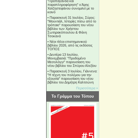
"Προπαγάνδα και
παραπληροφόρηση" ο Άρης
Χατζηστεφάνου συνομιλεί με το
κοινό
•
Παρασκευή 31 Ιουλίου, Σύρος:
"Μουντιάλ, Ιστορίες πίσω από το
τρόπαιο" παρουσίαση του νέου
βιβλίου των Χρήστου
Σωτηρακόπουλου & Φάνη
Τσοκανά
•
Νέοι τίτλοι επιστημονικού
βιβλίου 2026, από τις εκδόσεις
ΤΟΠΟΣ
•
Δευτέρα 13 Ιουλίου,
Μονεμβασιά: "Προδομένο
Μεσολόγγι" παρουσίαση του
νέου βιβλίου του Σπύρου Αλεξίου
•
Παρασκευή 3 Ιουλίου, Γιάννενα:
"Η τέχνη του πολέμου για την
εξουσία" παρουσίαση του νέου
βιβλίου του Δημήτρη Καλτσώνη
Περισσότερα »
Το Γράμμα του Τόπου