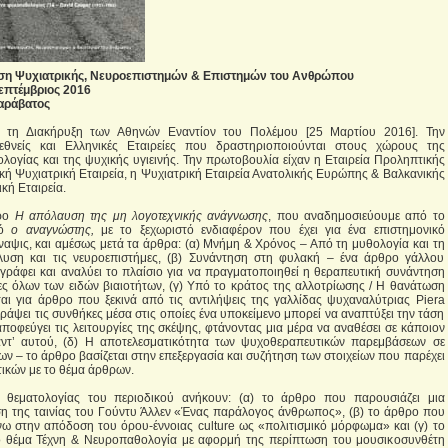
ηση Ψυχιατρικής, Νευροεπιστημών & Επιστημών του Ανθρώπου
επτέμβριος 2016
αράβατος
με τη Διακήρυξη των Αθηνών Εναντίον του Πολέμου [25 Μαρτίου 2016]. Την
θνείς και Ελληνικές Εταιρείες που δραστηριοποιούνται στους χώρους της
ολογίας και της ψυχικής υγιεινής. Την πρωτοβουλία είχαν η Εταιρεία Προληπτικής
ική Ψυχιατρική Εταιρεία, η Ψυχιατρική Εταιρεία Ανατολικής Ευρώπης & Βαλκανικής
κή Εταιρεία.
ρο
Η απόλαυση της μη λογοτεχνικής ανάγνωσης
, που αναδημοσιεύουμε από το
κό
ο αναγνώστης,
με το ξεχωριστό ενδιαφέρον που έχει για ένα επιστημονικό
ναψις, και αμέσως μετά τα άρθρα: (α) Μνήμη & Χρόνος – Από τη μυθολογία και τη
υση και τις νευροεπιστήμες, (β) Συνάντηση στη φυλακή – ένα άρθρο γάλλου
ράφει και αναλύει το πλαίσιο για να πραγματοποιηθεί η θεραπευτική συνάντηση
ς όλων των ειδών βιαιοτήτων, (γ) Υπό το κράτος της αλλοτρίωσης / Η θανάτωση
αι για άρθρο που ξεκινά από τις αντιλήψεις της γαλλίδας ψυχαναλύτριας Piera
γράψει τις συνθήκες μέσα στις οποίες ένα υποκείμενο μπορεί να αναπτύξει την τάση
αποφεύγει τις λειτουργίες της σκέψης, φτάνοντας μια μέρα να αναθέσει σε κάποιον
αντ’ αυτού, (δ) Η αποτελεσματικότητα των ψυχοθεραπευτικών παρεμβάσεων σε
ων – το άρθρο βασίζεται στην επεξεργασία και συζήτηση των στοιχείων που παρέχει
ικών με το θέμα άρθρων.
ς θεματολογίας του περιοδικού ανήκουν: (α) το άρθρο που παρουσιάζει μια
η της ταινίας του Γούντυ Άλλεν «Ένας παράλογος άνθρωπος», (β) το άρθρο που
νω στην απόδοση του όρου-έννοιας culture ως «πολιτισμικό μόρφωμα» και (γ) το
 θέμα Τέχνη & Νευροπαθολογία με αφορμή της περίπτωση του μουσικοσυνθέτη