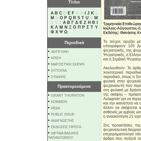
Τίτλοι
A
B
C
D
E
F
G H
I
J
K
L
M
N
O
P
Q
R
S
T
U
V
W
X Y Z
Α
Β
Γ
Δ
Ε
Ζ
Η
Θ
Ι
Τριμηνιαία Επιθεώρ
Κ
Λ
Μ
Ν
Ξ
Ο
Π
Ρ
Σ
Τ
Υ
Ιούλιος-Αύγουστος-Σ
Φ
Χ
Ψ
Ω
Εκδότης: Θανάσης Κ
Το τεύχος αρχίζει 
Περιοδικά
υπογράφουν 105 Διε
ψυχιατρικής, της ψυχ
•
ΑΝΤΙΓΟΝΗ
Ψυχιατρικής, η Ελλην
•
ΚΡΙΣΗ
και η Σερβική Ψυχιατρι
•
ΜΑΡΞΙΣΤΙΚΗ ΣΚΕΨΗ
Ακολουθούν: Το άρθ
•
ΟΥΤΟΠΙΑ
λογοτεχνικό περιοδι
•
περιοδικό, όπως η Σύ
ΣΥΝΑΨΙΣ
φυσική στην ψυχανάλ
ψυχαναλυτή που περιγ
Πρακτορευόμενα
στη φυλακή με δράστε
•
της σκέψης – πρόκειτ
GRANT THORNTON
Aulagnier για να περι
•
KOMMON
και την ικανότητα να 
•
άλλον να σκέφτεται 
NEΔΑ
ασθενείς με εμβοές ώτ
•
PUBLIC ISSUE
η ανασκόπηση 21 σχετ
•
ΑΝΑΓΝΩΣΤΗΣ
Στις προεκτάσεις τη
•
ΕΚΔΟΣΕΙΣ ΠΙΡΟΓΑ
ψυχαναλυτική θεώρησ
•
ΙΔΡΥΜΑ ΒΑΣΙΛΗΣ
επιχειρηματολογεί πά
ΠΑΠΑΝΤΩΝΙΟΥ
άρθρο που συζητά το