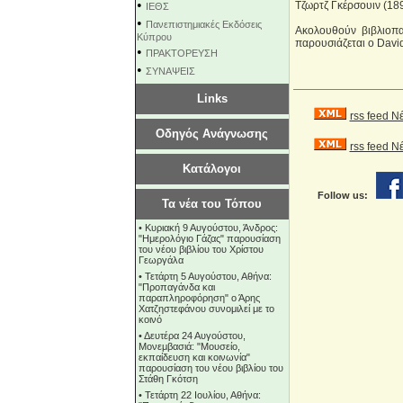
•
Τζωρτζ Γκέρσουιν (18
ΙΕΘΣ
•
Πανεπιστημιακές Εκδόσεις
Ακολουθούν βιβλιοπ
Κύπρου
παρουσιάζεται ο David
•
ΠΡΑΚΤΟΡΕΥΣΗ
•
ΣΥΝΑΨΕΙΣ
Links
rss feed Ν
Οδηγός Ανάγνωσης
rss feed 
Κατάλογοι
Follow us:
Τα νέα του Τόπου
•
Κυριακή 9 Αυγούστου, Άνδρος:
"Ημερολόγιο Γάζας" παρουσίαση
του νέου βιβλίου του Χρίστου
Γεωργάλα
•
Τετάρτη 5 Αυγούστου, Αθήνα:
"Προπαγάνδα και
παραπληροφόρηση" ο Άρης
Χατζηστεφάνου συνομιλεί με το
κοινό
•
Δευτέρα 24 Αυγούστου,
Μονεμβασιά: "Μουσείο,
εκπαίδευση και κοινωνία"
παρουσίαση του νέου βιβλίου του
Στάθη Γκότση
•
Τετάρτη 22 Ιουλίου, Αθήνα: