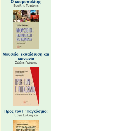
Ο κοσμοπολίτης
Βασίλης Τσιράκης
Μουσείο, εκπαίδευση και
κοινωνία
Στάθης Γκότσης
Προς τον Γ’ Παγκόσμιο;
Έργο Συλλογικό