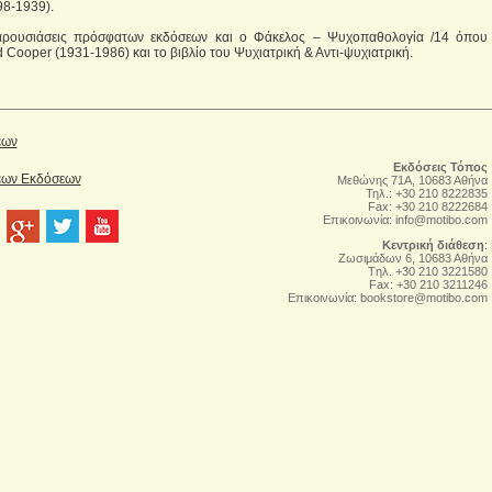
98-1939).
αρουσιάσεις πρόσφατων εκδόσεων και o Φάκελος – Ψυχοπαθολογία /14 όπου
 Cooper (1931-1986) και το βιβλίο του Ψυχιατρική & Αντι-ψυχιατρική.
έων
Εκδόσεις Τόπος
Νέων Εκδόσεων
Μεθώνης 71Α, 10683 Αθήνα
Τηλ.: +30 210 8222835
Fax: +30 210 8222684
Επικοινωνία:
info@motibo.com
Κεντρική διάθεση
:
Zωσιμάδων 6, 10683 Αθήνα
Tηλ. +30 210 3221580
Fax: +30 210 3211246
Επικοινωνία:
bookstore@motibo.com