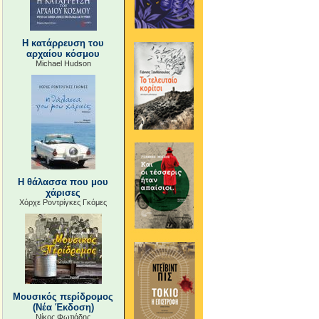
Η κατάρρευση του
αρχαίου κόσμου
Michael Hudson
Η θάλασσα που μου
χάρισες
Χόρχε Ροντρίγκες Γκόμες
Μουσικός περίδρομος
(Νέα Έκδοση)
Νίκος Φωτιάδης