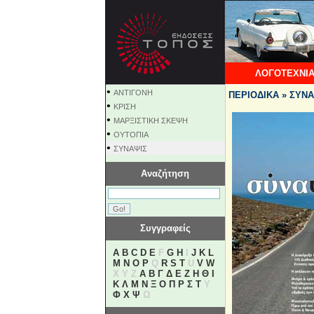
ΛΟΓΟΤΕΧΝΙΑ
•
ΑΝΤΙΓΟΝΗ
ΠΕΡΙΟΔΙΚΑ » ΣΥΝΑ
•
ΚΡΙΣΗ
•
ΜΑΡΞΙΣΤΙΚΗ ΣΚΕΨΗ
•
ΟΥΤΟΠΙΑ
•
ΣΥΝΑΨΙΣ
Αναζήτηση
Συγγραφείς
A
B
C
D
E
F
G
H
I
J
K
L
M
N
O
P
Q
R
S
T
U
V
W
X Y Z
Α
Β
Γ
Δ
Ε
Ζ
Η
Θ
Ι
Κ
Λ
Μ
Ν
Ξ
Ο
Π
Ρ
Σ
Τ
Υ
Φ
Χ
Ψ
Ω