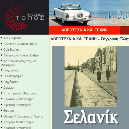
ΛΟΓΟΤΕΧΝΙΑ ΚΑΙ ΤΕΧΝΗ
•
Ars Cogitans
ΛΟΓΟΤΕΧΝΙΑ ΚΑΙ ΤΕΧΝΗ » Σύγχρονη Ελλην
•
Comics / Graphic Novel
•
Cult Stories
•
Αθλητισμός / σειρά Ballpen
•
Αστυνομική Λογοτεχνία /
Μυστηρίου
•
Βιογραφίες
•
Γελοιογραφίες
•
Διηγήματα
•
Δοκίμιο
•
Επιστημονική Φαντασία
•
Ερωτικό μυθιστόρημα
•
Εφηβική Λογοτεχνία
•
Θέατρο
•
Θεωρία / Εφαρμογές Τέχνης
•
Ιστορικό Μυθιστόρημα
•
Κλασική Λογοτεχνία