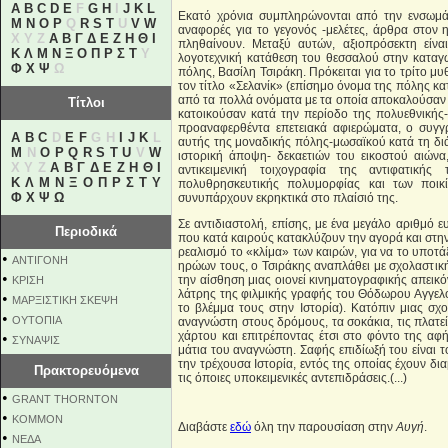
A
B
C
D
E
F
G
H
I
J
K
L
Εκατό χρόνια συμπληρώνονται από την ενσωμάτ
M
N
O
P
Q
R
S
T
U
V
W
αναφορές για το γεγονός -μελέτες, άρθρα στον η
X Y Z
Α
Β
Γ
Δ
Ε
Ζ
Η
Θ
Ι
πληθαίνουν. Μεταξύ αυτών, αξιοπρόσεκτη είνα
Κ
Λ
Μ
Ν
Ξ
Ο
Π
Ρ
Σ
Τ
Υ
λογοτεχνική κατάθεση του θεσσαλού στην καταγω
Φ
Χ
Ψ
Ω
πόλης, Βασίλη Τσιράκη. Πρόκειται για το τρίτο μυ
τον τίτλο «Σελανίκ» (επίσημο όνομα της πόλης κ
από τα πολλά ονόματα με τα οποία αποκαλούσαν 
Τίτλοι
κατοικούσαν κατά την περίοδο της πολυεθνικής-
προαναφερθέντα επετειακά αφιερώματα, ο συγγρ
A
B
C
D
E
F
G H
I
J
K
L
αυτής της μοναδικής πόλης-μωσαϊκού κατά τη δ
M
N
O
P
Q
R
S
T
U
V
W
ιστορική άποψη- δεκαετιών του εικοστού αιών
X Y Z
Α
Β
Γ
Δ
Ε
Ζ
Η
Θ
Ι
αντικειμενική τοιχογραφία της αντιφατικής
Κ
Λ
Μ
Ν
Ξ
Ο
Π
Ρ
Σ
Τ
Υ
πολυθρησκευτικής πολυμορφίας και των ποικίλ
Φ
Χ
Ψ
Ω
συνυπάρχουν εκρηκτικά στο πλαίσιό της.
Σε αντιδιαστολή, επίσης, με ένα μεγάλο αριθμό
Περιοδικά
που κατά καιρούς κατακλύζουν την αγορά και στη
ρεαλισμό το «κλίμα» των καιρών, για να το υποτά
•
ΑΝΤΙΓΟΝΗ
ηρώων τους, ο Τσιράκης αναπλάθει με σχολαστικ
•
την αίσθηση μιας οιονεί κινηματογραφικής απεικόν
ΚΡΙΣΗ
λάτρης της φιλμικής γραφής του Θόδωρου Αγγελ
•
ΜΑΡΞΙΣΤΙΚΗ ΣΚΕΨΗ
το βλέμμα τους στην Ιστορία). Κατόπιν μιας σχ
•
ΟΥΤΟΠΙΑ
αναγνώστη στους δρόμους, τα σοκάκια, τις πλατεί
χάρτου και επιτρέποντας έτσι στο φόντο της αφή
•
ΣΥΝΑΨΙΣ
μάτια του αναγνώστη. Σαφής επιδίωξή του είναι
την τρέχουσα Ιστορία, εντός της οποίας έχουν δι
Πρακτορευόμενα
τις όποιες υποκειμενικές αντεπιδράσεις.(...)
•
GRANT THORNTON
•
KOMMON
Διαβάστε
εδώ
όλη την παρουσίαση στην
Αυγή
.
•
NEΔΑ