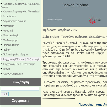
•
Κλασική λογοτεχνία / Λάμψη του
Λόγου
•
Κλασική λογοτεχνία / Τα αειθαλή
•
Λευκώματα
•
Λογοτεχνικό Δοκίμιο
•
Μαγειρική
•
1η έκδοση: Απρίλιος 2012
Μουσική
•
Μουσικολογία
Δείτε επίσης:
Τα χρόνια ανάμεσα
,
Οι αλώβητοι
•
Μυθιστόρημα
Σελανίκ ή Σολούν ή Σαλονίκ, οι ονομασίες της π
•
Παιδικό Βιβλίο
κυριαρχίας και αφετηρία του μυθιστορήματος ο
•
της. Μέσα από τη ζωή τριών οικογενειών ξετυλίγον
Ποίηση
πόλη φτάνοντας ως το Παρίσι και τη Ζυρίχη
•
Πολιτικό μυθιστόρημα
φθινόπωρο του 1916.
•
Σύγχρονη Ελληνική Πεζογραφία
Τρομοκρατικές ενέργειες, η επανάσταση των νεότ
•
Σύγχρονη Ξένη Πεζογραφία
δύο επιδημίες και μια χρεοκοπία, δυο συνεχόμ
•
Τέχνη
απόβαση της Αντάντ, ο διχασμός και η εθνικ
σημαδεύει βαθιά την πόλη και τους ανθρώπους της
•
Χρονογραφήματα
Ατατούρκ, του Αβραάμ Μπεναρόγια, του στρατηγού 
Αναζήτηση
Οι έρωτες, οι φιλίες, οι μεγάλες προσδοκίες, δ
πορεύεται με τους δικούς της κανόνες και είναι τ
«...κι όλα αυτά μέσα σε δεκατρία μόλις χρόνια,
βαριεστημένα κι άλλοτε τρέχει πίσω από το χρόνο»
----------------------------------
Συγγραφείς
Παρουσίαση στην
Α