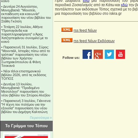
Πριν
. Διαβάστε
εδώ
μια παρουσίαση του βιβ
κοινό
περιοδικό
Σοσιαλισμός από τα Κάτω
και
εδώ
την β
•
Δευτέρα 24 Αυγούστου,
πεντάλεπτο των εκδόσεων Τόπος σχετικά με το βιβλ
Μονεμβασιά: "Μουσείο,
μια παρουσίαση του βιβλίου στο iskra.gr
εκπαίδευση και κοινωνία"
παρουσίαση του νέου βιβλίου του
Στάθη Γκότση
•
Τετάρτη 22 Ιουλίου, Αθήνα:
rss feed Νέων
"Προπαγάνδα και
παραπληροφόρηση" ο Άρης
Χατζηστεφάνου συνομιλεί με το
rss feed Νέων Εκδόσεων
κοινό
•
Παρασκευή 31 Ιουλίου, Σύρος:
"Μουντιάλ, Ιστορίες πίσω από το
τρόπαιο" παρουσίαση του νέου
Follow us:
βιβλίου των Χρήστου
Σωτηρακόπουλου & Φάνη
Τσοκανά
•
Νέοι τίτλοι επιστημονικού
βιβλίου 2026, από τις εκδόσεις
ΤΟΠΟΣ
•
Δευτέρα 13 Ιουλίου,
Μονεμβασιά: "Προδομένο
Μεσολόγγι" παρουσίαση του
νέου βιβλίου του Σπύρου Αλεξίου
•
Παρασκευή 3 Ιουλίου, Γιάννενα:
"Η τέχνη του πολέμου για την
εξουσία" παρουσίαση του νέου
βιβλίου του Δημήτρη Καλτσώνη
Περισσότερα »
Το Γράμμα του Τόπου