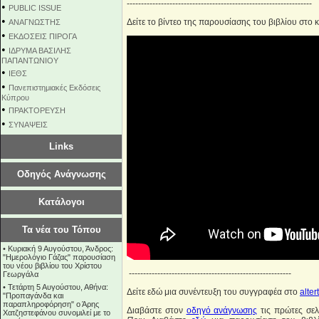
-----------------------------------------------------------------
•
PUBLIC ISSUE
•
Δείτε το βίντεο της παρουσίασης του βιβλίου στο 
ΑΝΑΓΝΩΣΤΗΣ
•
ΕΚΔΟΣΕΙΣ ΠΙΡΟΓΑ
•
ΙΔΡΥΜΑ ΒΑΣΙΛΗΣ
ΠΑΠΑΝΤΩΝΙΟΥ
•
ΙΕΘΣ
•
Πανεπιστημιακές Εκδόσεις
Κύπρου
•
ΠΡΑΚΤΟΡΕΥΣΗ
•
ΣΥΝΑΨΕΙΣ
Links
Οδηγός Ανάγνωσης
Κατάλογοι
Τα νέα του Τόπου
•
Κυριακή 9 Αυγούστου, Άνδρος:
"Ημερολόγιο Γάζας" παρουσίαση
του νέου βιβλίου του Χρίστου
---------------------------------------------------------
Γεωργάλα
•
Τετάρτη 5 Αυγούστου, Αθήνα:
Δείτε εδώ μια συνέντευξη του συγγραφέα στο
alter
"Προπαγάνδα και
παραπληροφόρηση" ο Άρης
Διαβάστε στον
οδηγό ανάγνωσης
τις πρώτες σελ
Χατζηστεφάνου συνομιλεί με το