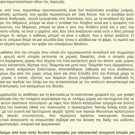
 φονταμενταλιστικών ηθών της περιοχής.
νός από τους παραπάνω πρωταγωνιστές είναι ένα πολύπλοκο κουβάρι μνήμης,
ατικής εμπλοκής που κρύβει περισσότερα απ’ όσα δείχνει. Και το κουβάρι αυτό
στες διαδρομές, συχνά τρομακτικές στις διαστάσεις τους, με τα κουβάρια της ζωής
η του Μάρκους μπορεί να είναι η γυναίκα του Ντέιβιντ αλλά και η ερωμένη του
γγονός του Μάρκους μπορεί να είναι ο γιος του Ντέιβιντ αλλά και ο γιος του
νόν επίσης να είναι ο χαμένος γιος που όλοι αναζητούν αλλά ούτε ο ίδιος μπορεί
ώτημα. Κι ακόμα: ο καθένας μπορεί να είναι ο εχθρός που ο άλλος φοβάται. Ο
αι το επόμενο θύμα σε μια αλυσίδα βίας όπου η αλήθεια και το ψέμα, το σωστό και
 το έσχατο κριτήριο: τον φόβο του επικείμενου θανάτου.
μαθαίνει όλη την ιστορία στην οποία είτε πρωταγωνιστεί συνειδητά είτε συμμετέχει
 φριχτή αυτή ιστορία εκτείνεται σε μερικές δεκαετίες: είναι η ιστορία μιας
τε περήφανης χώρας που δέχεται τον έναν κατακτητή μετά τον άλλον· μιας χώρας
κούς κατακτητές δέχτηκε τους Ταλιμπάν και μετά τους Ταλιμπάν τους Αμερικάνους.
ις γενιές ανθρώπων ξοδεύτηκαν, σπαταλήθηκαν, έσβησαν για τους ανήθικους
μεων έξω από την χώρα, όπως έγινε και στην Ελλάδα από την Κατοχή μέχρι τη
 χώρας η οποία, εξαιτίας των διαρκών ξένων επεμβάσεων, έχασε σταδιακά τη
ια και παιδεία του Ισλάμ και την αντικατέστησε με τον απόλυτο αγνωστικισμό και
καταστροφής των αγαλμάτων του Βούδα.
χμαλωτίζει τις αισθήσεις και τη φαντασία με τα ανατολίτικα χρώματά της· μια γραφή
ταδώσει όλη την τεταμένη ατμόσφαιρα της εν πολέμω χώρας και ταυτόχρονα όλη τη
αυτού ασιατικού πολιτισμού· με ύφος που άλλοτε καταγγέλλει τολμηρά και άλλοτε
ητα την πολιτική ηθική του αναγνώστη, ο προικισμένος Ναντίμ Ασλάμ κτίζει μια
: με τον ευγενή και ταυτόχρονα ακριβή τρόπο των παλιών Μογγόλων καλλιτεχνών
ικές σκηνές εντοπιότητας, που περιέχουν τεράστια οικουμενική δύναμη
υτικό αναγνώστη να αναρωτηθεί σοβαρά για την έκταση της δικής του ευθύνης
ενταλισμό, ισλαμικό και αμερικανικό.
όρημα από έναν πολύ δυνατό συγγραφέα, μια σαγηνευτική σύγχρονη ιστορία για