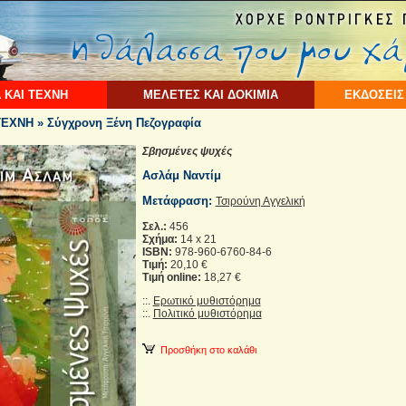
 ΚΑΙ ΤΕΧΝΗ
ΜΕΛΕΤΕΣ ΚΑΙ ΔΟΚΙΜΙΑ
ΕΚΔΟΣΕΙΣ
ΕΧΝΗ » Σύγχρονη Ξένη Πεζογραφία
Σβησμένες ψυχές
Ασλάμ Ναντίμ
Μετάφραση:
Τσιρούνη Αγγελική
Σελ.:
456
Σχήμα:
14 x 21
ISBN:
978-960-6760-84-6
Τιμή:
20,10 €
Τιμή online:
18,27 €
::.
Ερωτικό μυθιστόρημα
::.
Πολιτικό μυθιστόρημα
Προσθήκη στο καλάθι