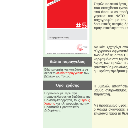
Σαφώς πολιτικό έργο,
που συνεχίζεται έχοντ
από όπου κι αν προέρχ
γεράκια του ΝΑΤΟ… 
τοιχογραφία: με τον
δραματικές στιγμές δ
πραγματικότητα που π
Αν κάτι ξεχωρίζει σ
σύγχρονου Αφγανιστάν
τωρινό πόλεμο των ΗΠΑ
καρφωμένα στα ταβάνια
Δελτίο παραγγελίας
όχθες των λιμνών. Η 
φανατικούς μουλάδες,
Εδώ μπορείτε να κατεβάσετε σε
η Ευρώπη την έμαθε μ
excel το
δελτίο παραγγελίας
των
βιβλίων του Τόπου.
Όροι χρήσης
H υψηλών απαιτήσεων
βαθύς ανθρωπισμός 
Παρακαλούμε, πριν την
παραγωγή.
παραγγελία σας να διαβάσετε την
Πολιτική Απορρήτου, τους
Όρους
Χρήσης
και πληροφορίες για την
Με προσεγμένο ύφος, 
Προστασία Προσωπικών
ο Ασλάμ σκιαγραφεί 
Δεδομένων.
επώδυνα παρά τη θέλ