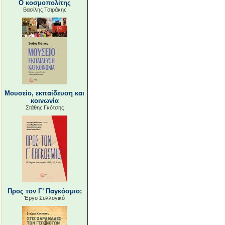
Ο κοσμοπολίτης
Βασίλης Τσιράκης
Μουσείο, εκπαίδευση και
κοινωνία
Στάθης Γκότσης
Προς τον Γ’ Παγκόσμιο;
Έργο Συλλογικό