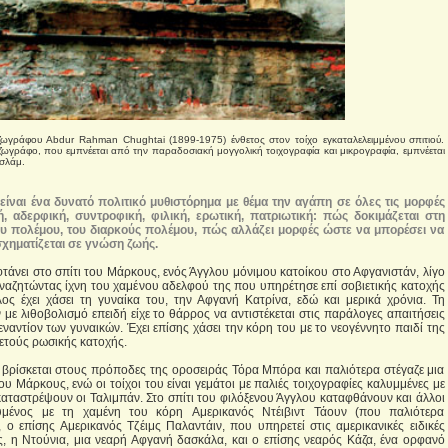
ζωγράφου Abdur Rahman Chughtai (1899-1975) ένθετος στον τοίχο εγκαταλελειμμένου σπιτιού.
ωγράφο, που εμπνέεται από την παραδοσιακή μογγολική τοιχογραφία και μικρογραφία, εμπνέεται
Ασλάμ.
ς
είναι
ένα δυνατό πολιτικό μυθιστόρημα με θέμα την αγάπη σε όλες τις μορφές
κή, αδερφική, συντροφική, φιλική, ερωτική, πατριωτική: πώς δοκιμάζεται στη
ου πολέμου, του διαρκούς πολέμου, πώς αλλάζει μορφές ώστε να μπορέσει να
σχηματίζεται σε γνώση ζωής.
τάνει στο σπίτι του Μάρκους, ενός Άγγλου μόνιμου κατοίκου στο Αφγανιστάν, λίγο
 αναζητώντας ίχνη του χαμένου αδελφού της που υπηρέτησε επί σοβιετικής κατοχής
ος έχει χάσει τη γυναίκα του, την Αφγανή Κατρίνα, εδώ και μερικά χρόνια. Τη
με λιθοβολισμό επειδή είχε το θάρρος να αντιστέκεται στις παράλογες απαιτήσεις
ναντίον των γυναικών. Έχει επίσης χάσει την κόρη του με το νεογέννητο παιδί της
υετούς ρωσικής κατοχής.
ι βρίσκεται στους πρόποδες της οροσειράς Τόρα Μπόρα και παλιότερα στέγαζε μια
υ Μάρκους, ενώ οι τοίχοι του είναι γεμάτοι με παλιές τοιχογραφίες καλυμμένες με
καταστρέψουν οι Ταλιμπάν. Στο σπίτι του φιλόξενου Άγγλου καταφθάνουν και άλλοι
ευμένος με τη χαμένη του κόρη Aμερικανός Ντέιβιντ Τάουν (που παλιότερα
 o επίσης Aμερικανός Τζέιμς Παλαντάιν, που υπηρετεί στις αμερικανικές ειδικές
ς, η Ντούνια, μια νεαρή Αφγανή δασκάλα, και ο επίσης νεαρός Κάζα, ένα ορφανό