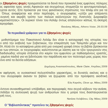
 οι
Σβησμένες ψυχές
πραγματεύεται τα δεινά που προκαλεί ένας εμφύλιος πόλεμος
ας αφανίσει τρεις γενιές Αφγανών και συγχρόνως στιγματίζει το φονταμενταλισμό,
εται αυτός. Είτε πρόκειται για τους φανατικούς στρατιώτες του Ισλάμ είτε για τα
Όπως αναφέρεται και στην περίληψη, ο συγγραφέας «χτίζει μια απέραντη
 ευγενή και ακριβή τρόπο των παλιών καλλιτεχνών της Ανατολής ζωγραφίζει
ραματικότητας». Οι λυρικοί τόνοι του Ασλάμ όντως απαλύνουν κάπως τη σκληρή
εριγράφει.
Θανάσης Μήνας,
Athens Voice
, 26.03.09
Τα περιοδικά γράφουν για το
Σβησμένες ψυχές
το μυθιστόρημα του Πακιστανού Ασλάμ δεν είναι η καταγραφή της ιστορίας του
 από την εισβολή των Σοβιετικών, την επικράτηση των Ταλιμπάν μέχρι και τον
. Αλλά ότι το καταφέρνει μέσα από μια ονειρική γραφή όπου τα βιβλία βρίσκονται
 των σπιτιών, οι τοιχογραφίες καλύπτονται με λάσπη και τα τζίνι τριγυρνούν στις
δαιδαλώδης ιστορία στήνεται στο καμίνι του εμφυλίου με παθιασμένους εραστές,
 χαμένα παιδιά για να ξεδιπλώσει την παράδοση και τον πολιτισμό μιας χώρας που
όνο από τα δελτία ειδήσεων.
Δημήτρης Αναστασόπουλος,
Marie Claire
, Απρίλιος 2009
 αφήγηση, οι ουσιαστικοί πολυεπίπεδοι χαρακτήρες, οι δυνατές εικόνες και ο
του συγγραφέα έκαναν το βιβλίο να ξεχωρίσει από την πρόσφατη εκοδτική
Εύη Καρκίτη,
Close up
, Μάιος 2009
έντονο συναισθηματικό υπόβαθρο, και περιγραφές που συχνά κόβουν την ανάσα,
επιδέξια τη συλλογική ψυχή των ανθρώπων που η μοίρα τους διασταυρώνεται
ησή τους.
Νατάσα Χολιβάτου,
City,
Μάιος 2009
Ο "Βιβλιοπόντικας" προτείνει τις
Σβησμένες ψυχές