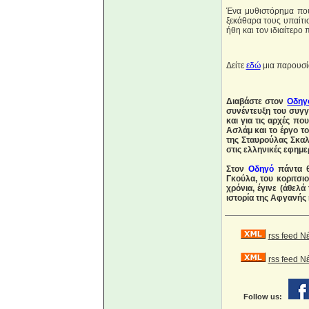
Ένα μυθιστόρημα που 
ξεκάθαρα τους υπαίτι
ήθη και τον ιδιαίτερο
Δείτε
εδώ
μια παρουσία
Διαβάστε στον
Οδηγ
συνέντευξη του συγγ
και για τις αρχές πο
Ασλάμ και το έργο τ
της Σταυρούλας Σκα
στις ελληνικές εφημε
Στον
Οδηγό
πάντα θ
Γκούλα, του κοριτσι
χρόνια, έγινε (άθελ
ιστορία της Αφγανής 
rss feed Ν
rss feed 
Follow us: