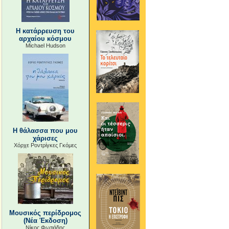
Η κατάρρευση του
αρχαίου κόσμου
Michael Hudson
Η θάλασσα που μου
χάρισες
Χόρχε Ροντρίγκες Γκόμες
Μουσικός περίδρομος
(Νέα Έκδοση)
Νίκος Φωτιάδης