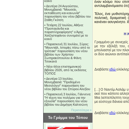
κοινό
έναν κόσμο που επιπ
αντιλαμβανόμαστε ότι)
•
Δευτέρα 24 Αυγούστου,
Μονεμβασιά: "Μουσείο,
εκπαίδευση και κοινωνία"
Τέλος, ένα μυθιστόρημ
παρουσίαση του νέου βιβλίου του
πολιτική, δραματική 
Στάθη Γκότση
κανέναν ασυγκίνητο. Ι
•
Τετάρτη 22 Ιουλίου, Αθήνα:
"Προπαγάνδα και
παραπληροφόρηση" ο Άρης
Η
Χατζηστεφάνου συνομιλεί με το
κοινό
Γραμμένο με συνεχείς
•
Παρασκευή 31 Ιουλίου, Σύρος:
με την εξέλιξή του
"Μουντιάλ, Ιστορίες πίσω από το
μπολιαστεί με τον πλο
τρόπαιο" παρουσίαση του νέου
οι δύο αιώνιοι αντίπα
βιβλίου των Χρήστου
Σωτηρακόπουλου & Φάνη
Τσοκανά
•
Νέοι τίτλοι επιστημονικού
Διαβάστε
εδώ
ολόκληρ
βιβλίου 2026, από τις εκδόσεις
ΤΟΠΟΣ
•
Δευτέρα 13 Ιουλίου,
Μονεμβασιά: "Προδομένο
Μεσολόγγι" παρουσίαση του
νέου βιβλίου του Σπύρου Αλεξίου
[…] Ο Ναντίμ Ασλάμ υ
εκεί που κάποτε αλλη
•
Παρασκευή 3 Ιουλίου, Γιάννενα:
Μια λεπτεπίλεπτη τοι
"Η τέχνη του πολέμου για την
εξουσία" παρουσίαση του νέου
με εύστοχα δάνεια απ
βιβλίου του Δημήτρη Καλτσώνη
Περισσότερα »
Διαβάστε
εδώ
ολόκληρ
Το Γράμμα του Τόπου