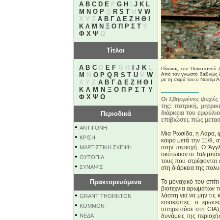
A
B
C
D
E
F
G
H
I
J
K
L
M
N
O
P
Q
R
S
T
U
V
W
X Y Z
Α
Β
Γ
Δ
Ε
Ζ
Η
Θ
Ι
Κ
Λ
Μ
Ν
Ξ
Ο
Π
Ρ
Σ
Τ
Υ
Φ
Χ
Ψ
Ω
Τίτλοι
A
B
C
D
E
F
G H
I
J
K
L
Πίνακας του Πακιστανού 
M
N
O
P
Q
R
S
T
U
V
W
Από τον γνωστό διεθνώς ζ
με τη σειρά του ο Ναντίμ 
X Y Z
Α
Β
Γ
Δ
Ε
Ζ
Η
Θ
Ι
Κ
Λ
Μ
Ν
Ξ
Ο
Π
Ρ
Σ
Τ
Υ
–––––––––––
Φ
Χ
Ψ
Ω
Οι
Σβησμένες ψυχέ
της: πατρική, μητρι
διάρκεια του εμφύλι
Περιοδικά
επιβιώσει, πώς μετα
•
ΑΝΤΙΓΟΝΗ
Μια Ρωσίδα, η Λάρα, φ
•
ΚΡΙΣΗ
καιρό μετά την 11/9,
•
στην περιοχή. Ο Άγγλ
ΜΑΡΞΙΣΤΙΚΗ ΣΚΕΨΗ
σκότωσαν οι Ταλιμπάν 
•
ΟΥΤΟΠΙΑ
τους που στρέφονται ε
•
ΣΥΝΑΨΙΣ
στη διάρκεια της πολ
Πρακτορευόμενα
Το μοναχικό του σπίτ
βιοτεχνία αρωμάτων το
•
λάσπη για να μην τις 
GRANT THORNTON
επισκέπτες: ο ερωτ
•
KOMMON
υπηρετούσε στη CIA),
•
NEΔΑ
δυνάμεις της περιοχή