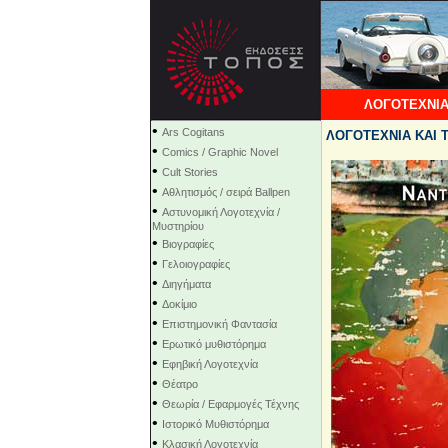
ΛΟΓΟΤΕΧΝΙΑ
•
Ars Cogitans
ΛΟΓΟΤΕΧΝΙΑ ΚΑΙ Τ
•
Comics / Graphic Novel
•
Cult Stories
•
Αθλητισμός / σειρά Ballpen
•
Αστυνομική Λογοτεχνία /
Μυστηρίου
•
Βιογραφίες
•
Γελοιογραφίες
•
Διηγήματα
•
Δοκίμιο
•
Επιστημονική Φαντασία
•
Ερωτικό μυθιστόρημα
•
Εφηβική Λογοτεχνία
•
Θέατρο
•
Θεωρία / Εφαρμογές Τέχνης
•
Ιστορικό Μυθιστόρημα
•
Κλασική Λογοτεχνία