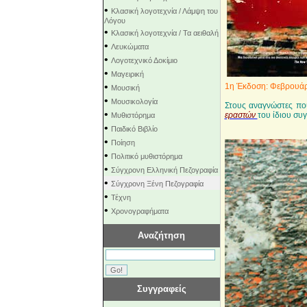
•
Κλασική λογοτεχνία / Λάμψη του
Λόγου
•
Κλασική λογοτεχνία / Τα αειθαλή
•
Λευκώματα
•
Λογοτεχνικό Δοκίμιο
•
Μαγειρική
•
1η Έκδοση: Φεβρουάρ
Μουσική
•
Μουσικολογία
Στους αναγνώστες που
•
εραστών
του ίδιου συ
Μυθιστόρημα
•
Παιδικό Βιβλίο
•
Ποίηση
•
Πολιτικό μυθιστόρημα
•
Σύγχρονη Ελληνική Πεζογραφία
•
Σύγχρονη Ξένη Πεζογραφία
•
Τέχνη
•
Χρονογραφήματα
Αναζήτηση
Συγγραφείς