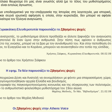
όλαια θεωρούμε ότι μας είναι γνωστός αλλά (με το τέλος του μυθιστορήματος
 είναι εντελώς άγνωστος.
α υποδειγματικό για την επεξεργασία της Ιστορίας στη λογοτεχνία, μια ιστορική,
(και συχνά ερωτική) αφήγηση η οποία, στην κυριολεξία, δεν μπορεί να αφήσει
διαίτερα τον Έλληνα αναγνώστη.
Κυριακάτικη Ελευθεροτυπία
παρουσιάζει το
Σβησμένες ψυχές
 ανατροπές, το μυθιστόρημα άλλοτε προϊδεάζει κι άλλοτε ξαφνιάζει τον αναγνώστη
, αποτελεί δε έναν ύμνο στην ανθρωπιά. Στην πίστη πως εφόσον ο άνθρωπος
ύτο της γνώσης, μπορεί να τα βρει με τον συνάνθρωπό του. Και στην πεποίθηση ότι
λοι, το Ευαγγέλιο και το Κοράνιο, μπορούν να συναντηθούν στο τοπίο της ελπίδας.
Χρήστος Σιάφκος,
Κυριακάτικη Ελευθεροτυπία
, 08.02.09
ο το άρθρο του Χρήστου Σιάφκου
H εφημ.
Τα Νέα
παρουσιάζει το
Σβησμένες ψυχές
ποχρεώνει Δύση και Ανατολή να συνομιλήσουν με φόντο μια σπαρασσόμενη χώρα,
λογονιμοποιήθηκαν αρχαία Ελλάδα και βουδισμός.
χογραφία της παγκοσμιοποιούμενης κοινωνίας και της σύγκρουσης των πολιτισμών,
ό το ανθρωπιστικό φιλελεύθερο μυθιστόρημα του 19ου αιώνα.
Μιχάλης Μοδινός,
Τα Νέα
, "Βιβλιοδρόμιο", 21.02.09
ο το άρθρο του Μιχάλη Μοδινού
Οι
Σβησμένες ψυχές
στην
Athens Voice