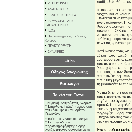
παιδί, αθώο θύμα των
•
PUBLIC ISSUE
•
ΑΝΑΓΝΩΣΤΗΣ
Η ιστορία του καθε
•
ενοχών και συναισθημ
ΕΚΔΟΣΕΙΣ ΠΙΡΟΓΑ
μπλέκεται σε ανυποψία
•
ΙΔΡΥΜΑ ΒΑΣΙΛΗΣ
των υπολοίπων. Η κόρ
ΠΑΠΑΝΤΩΝΙΟΥ
Ρώσου στρατιώτη· ο ε
•
ΙΕΘΣ
πολέμου… Ο Κάζα πιθα
να απαντήσει στο ερ
•
Πανεπιστημιακές Εκδόσεις
καθένας μπορεί να είν
Κύπρου
το λάθος κρίνονται με
•
ΠΡΑΚΤΟΡΕΥΣΗ
•
Ποτέ κανείς τους δεν 
ΣΥΝΑΨΕΙΣ
άθελά του. Επειδή η
ανυπεράσπιστης, κάπο
Links
που μετά τους Σοβιετι
Μιας χώρας όπου τρε
Οδηγός Ανάγνωσης
σκοπούς τρίτων δυνά
Μεταπολίτευση. Μιας
αισθητική μεγαλοπρέπε
Κατάλογοι
τη βαναυσότητα της 
Με μια διήγηση που αι
Τα νέα του Τόπου
που καταφέρνει να με
σαγήνη του άγνωστου 
•
Κυριακή 9 Αυγούστου, Άνδρος:
προκαλεί με νηφαλιότ
"Ημερολόγιο Γάζας" παρουσίαση
απέραντη τοιχογραφία
του νέου βιβλίου του Χρίστου
ζωγραφίζει δραματ
Γεωργάλα
υποχρεώνοντας τον δ
•
Τετάρτη 5 Αυγούστου, Αθήνα:
στον παγκόσμιο φονταμ
"Προπαγάνδα και
παραπληροφόρηση" ο Άρης
Χατζηστεφάνου συνομιλεί με το
Ένα σπουδαίο μυθιστ