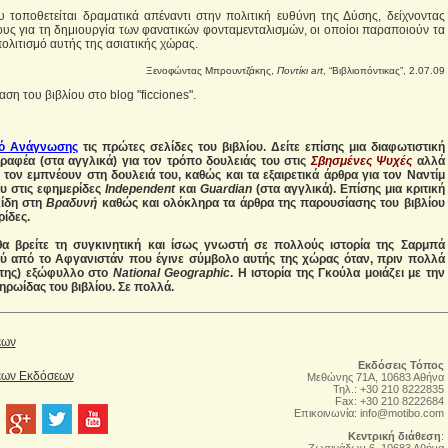
τοποθετείται δραματικά απέναντι στην πολιτική ευθύνη της Δύσης, δείχνοντας
ους για τη δημιουργία των φανατικών φονταμενταλισμών, οι οποίοι παραποιούν τα
 πολιτισμό αυτής της ασιατικής χώρας.
Ξενοφώντας Μπρουντζάκης,
Ποντίκι art
, “Βιβλιοπόντικας”, 2.07.09
ση του βιβλίου στο blog "ficciones".
ό Ανάγνωσης
τις πρώτες σελίδες του βιβλίου. Δείτε επίσης μια διαφωτιστική
ραφέα (στα αγγλικά) για τον τρόπο δουλειάς του στις
Σβησμένες Ψυχές
αλλά
υ τον εμπνέουν στη δουλειά του, καθώς και τα εξαιρετικά άρθρα για τον Ναντίμ
ου στις εφημερίδες
Independent
και
Guardian
(στα αγγλικά). Επίσης μια κριτική
λίδη στη
Βραδυνή
καθώς
και
ολόκληρα τα άρθρα της παρουσίασης του βιβλίου
ρίδες.
α βρείτε τη συγκινητική και ίσως γνωστή σε πολλούς ιστορία της Σαρμπά
ού από το Αφγανιστάν που έγινε σύμβολο αυτής της χώρας όταν, πριν πολλά
ά της) εξώφυλλο στο
National Geographic
. Η ιστορία της Γκούλα μοιάζει με την
ηρωίδας του βιβλίου. Σε πολλά.
έων
Εκδόσεις Τόπος
Νέων Εκδόσεων
Μεθώνης 71Α, 10683 Αθήνα
Τηλ.: +30 210 8222835
Fax: +30 210 8222684
Επικοινωνία:
info@motibo.com
Κεντρική διάθεση
:
Zωσιμάδων 6, 10683 Αθήνα