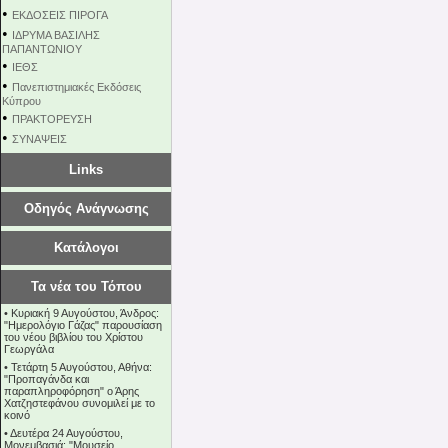
•
ΕΚΔΟΣΕΙΣ ΠΙΡΟΓΑ
•
ΙΔΡΥΜΑ ΒΑΣΙΛΗΣ
ΠΑΠΑΝΤΩΝΙΟΥ
•
ΙΕΘΣ
•
Πανεπιστημιακές Εκδόσεις
Κύπρου
•
ΠΡΑΚΤΟΡΕΥΣΗ
•
ΣΥΝΑΨΕΙΣ
Links
Οδηγός Ανάγνωσης
Κατάλογοι
Τα νέα του Τόπου
•
Κυριακή 9 Αυγούστου, Άνδρος:
"Ημερολόγιο Γάζας" παρουσίαση
του νέου βιβλίου του Χρίστου
Γεωργάλα
•
Τετάρτη 5 Αυγούστου, Αθήνα:
"Προπαγάνδα και
παραπληροφόρηση" ο Άρης
Χατζηστεφάνου συνομιλεί με το
κοινό
•
Δευτέρα 24 Αυγούστου,
Μονεμβασιά: "Μουσείο,