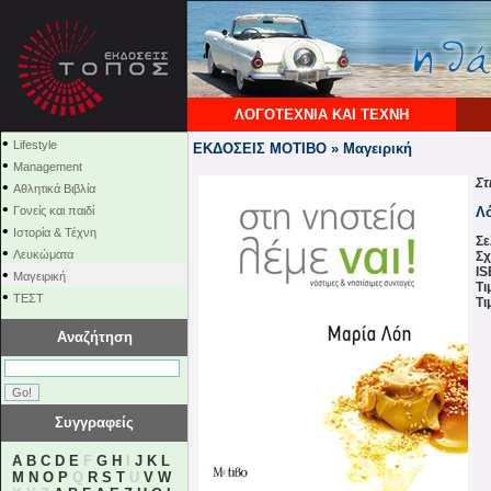
ΛΟΓΟΤΕΧΝΙΑ ΚΑΙ ΤΕΧΝΗ
•
Lifestyle
ΕΚΔΟΣΕΙΣ ΜΟΤΙΒΟ » Μαγειρική
•
Management
Στ
•
Αθλητικά Βιβλία
•
Γονείς και παιδί
Λ
•
Ιστορία & Τέχνη
Σε
•
Λευκώματα
Σχ
IS
•
Μαγειρική
Τι
•
ΤΕΣΤ
Τι
Αναζήτηση
Συγγραφείς
A
B
C
D
E
F
G
H
I
J
K
L
M
N
O
P
Q
R
S
T
U
V
W