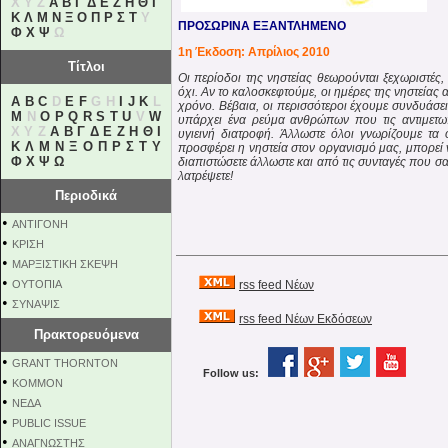
X Y Z
Α
Β
Γ
Δ
Ε
Ζ
Η
Θ
Ι
Κ
Λ
Μ
Ν
Ξ
Ο
Π
Ρ
Σ
Τ
Υ
ΠΡΟΣΩΡΙΝΑ ΕΞΑΝΤΛΗΜΕΝΟ
Φ
Χ
Ψ
Ω
1η Έκδοση: Απρίλιος 2010
Τίτλοι
Οι περίοδοι της νηστείας θεωρούνται ξεχωριστές, 
όχι. Αν το καλοσκεφτούμε, οι ημέρες της νηστείας 
A
B
C
D
E
F
G H
I
J
K
L
χρόνο. Βέβαια, οι περισσότεροι έχουμε συνδυάσει
M
N
O
P
Q
R
S
T
U
V
W
υπάρχει ένα ρεύμα ανθρώπων που τις αντιμετω
X Y Z
Α
Β
Γ
Δ
Ε
Ζ
Η
Θ
Ι
υγιεινή διατροφή. Άλλωστε όλοι γνωρίζουμε τα
Κ
Λ
Μ
Ν
Ξ
Ο
Π
Ρ
Σ
Τ
Υ
προσφέρει η νηστεία στον οργανισμό μας, μπορεί να
Φ
Χ
Ψ
Ω
διαπιστώσετε άλλωστε και από τις συνταγές που σας
λατρέψετε!
Περιοδικά
•
ΑΝΤΙΓΟΝΗ
•
ΚΡΙΣΗ
•
ΜΑΡΞΙΣΤΙΚΗ ΣΚΕΨΗ
•
ΟΥΤΟΠΙΑ
rss feed Νέων
•
ΣΥΝΑΨΙΣ
rss feed Νέων Εκδόσεων
Πρακτορευόμενα
•
GRANT THORNTON
Follow us:
•
KOMMON
•
NEΔΑ
•
PUBLIC ISSUE
•
ΑΝΑΓΝΩΣΤΗΣ