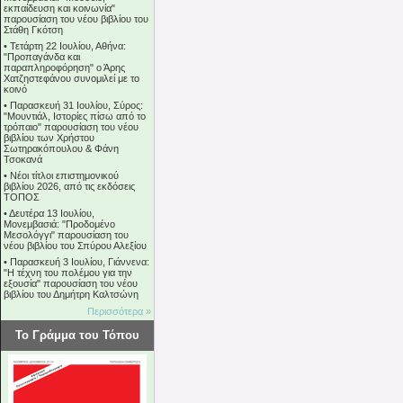
εκπαίδευση και κοινωνία"
παρουσίαση του νέου βιβλίου του
Στάθη Γκότση
•
Τετάρτη 22 Ιουλίου, Αθήνα:
"Προπαγάνδα και
παραπληροφόρηση" ο Άρης
Χατζηστεφάνου συνομιλεί με το
κοινό
•
Παρασκευή 31 Ιουλίου, Σύρος:
"Μουντιάλ, Ιστορίες πίσω από το
τρόπαιο" παρουσίαση του νέου
βιβλίου των Χρήστου
Σωτηρακόπουλου & Φάνη
Τσοκανά
•
Νέοι τίτλοι επιστημονικού
βιβλίου 2026, από τις εκδόσεις
ΤΟΠΟΣ
•
Δευτέρα 13 Ιουλίου,
Μονεμβασιά: "Προδομένο
Μεσολόγγι" παρουσίαση του
νέου βιβλίου του Σπύρου Αλεξίου
•
Παρασκευή 3 Ιουλίου, Γιάννενα:
"Η τέχνη του πολέμου για την
εξουσία" παρουσίαση του νέου
βιβλίου του Δημήτρη Καλτσώνη
Περισσότερα »
Το Γράμμα του Τόπου