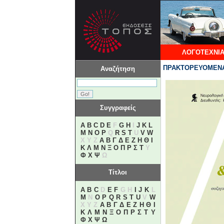
ΛΟΓΟΤΕΧΝΙΑ
ΠΡΑΚΤΟΡΕΥΟΜΕΝΑ
Αναζήτηση
Συγγραφείς
A
B
C
D
E
F
G
H
I
J
K
L
M
N
O
P
Q
R
S
T
U
V
W
X Y Z
Α
Β
Γ
Δ
Ε
Ζ
Η
Θ
Ι
Κ
Λ
Μ
Ν
Ξ
Ο
Π
Ρ
Σ
Τ
Υ
Φ
Χ
Ψ
Ω
Τίτλοι
A
B
C
D
E
F
G H
I
J
K
L
M
N
O
P
Q
R
S
T
U
V
W
X Y Z
Α
Β
Γ
Δ
Ε
Ζ
Η
Θ
Ι
Κ
Λ
Μ
Ν
Ξ
Ο
Π
Ρ
Σ
Τ
Υ
Φ
Χ
Ψ
Ω