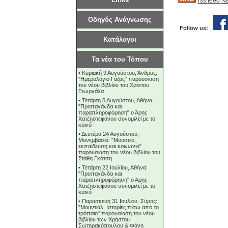
rss feed 
Οδηγός Ανάγνωσης
Follow us:
Κατάλογοι
Τα νέα του Τόπου
•
Κυριακή 9 Αυγούστου, Άνδρος:
"Ημερολόγιο Γάζας" παρουσίαση
του νέου βιβλίου του Χρίστου
Γεωργάλα
•
Τετάρτη 5 Αυγούστου, Αθήνα:
"Προπαγάνδα και
παραπληροφόρηση" ο Άρης
Χατζηστεφάνου συνομιλεί με το
κοινό
•
Δευτέρα 24 Αυγούστου,
Μονεμβασιά: "Μουσείο,
εκπαίδευση και κοινωνία"
παρουσίαση του νέου βιβλίου του
Στάθη Γκότση
•
Τετάρτη 22 Ιουλίου, Αθήνα:
"Προπαγάνδα και
παραπληροφόρηση" ο Άρης
Χατζηστεφάνου συνομιλεί με το
κοινό
•
Παρασκευή 31 Ιουλίου, Σύρος:
"Μουντιάλ, Ιστορίες πίσω από το
τρόπαιο" παρουσίαση του νέου
βιβλίου των Χρήστου
Σωτηρακόπουλου & Φάνη