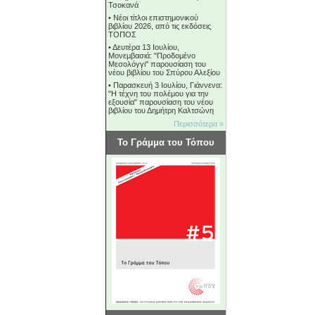
Τσοκανά
•
Νέοι τίτλοι επιστημονικού
βιβλίου 2026, από τις εκδόσεις
ΤΟΠΟΣ
•
Δευτέρα 13 Ιουλίου,
Μονεμβασιά: "Προδομένο
Μεσολόγγι" παρουσίαση του
νέου βιβλίου του Σπύρου Αλεξίου
•
Παρασκευή 3 Ιουλίου, Γιάννενα:
"Η τέχνη του πολέμου για την
εξουσία" παρουσίαση του νέου
βιβλίου του Δημήτρη Καλτσώνη
Περισσότερα »
Το Γράμμα του Τόπου