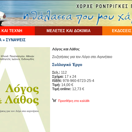
 ΚΑΙ ΤΕΧΝΗ
ΜΕΛΕΤΕΣ ΚΑΙ ΔΟΚΙΜΙΑ
ΕΚΔΟΣΕΙΣ
 » ΣΥΝΑΨΕΙΣ
Λόγος και Λάθος
Συζητήσεις για τον Λόγο στο Αιγινήτειο
Συλλογικό Έργο
Σελ.:
112
Σχήμα:
17 x 24
ISBN:
978-960-6723-25-4
Τιμή:
14,00 €
Τιμή online:
12,73 €
Προσθήκη στο καλάθι