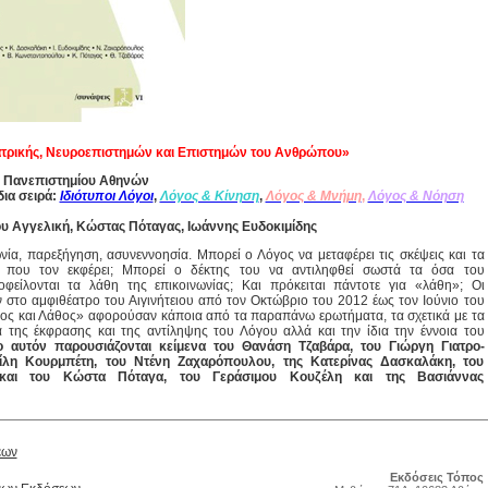
ατρικής, Νευροεπιστημών και Επιστημών του Ανθρώπου»
ή Πανεπιστημίου Αθηνών
ια σειρά:
Ιδιότυποι Λόγοι
,
Λόγος & Κίνηση
,
Λόγος & Μνήμη
,
Λόγος & Νόηση
ου Αγγελική, Κώστας Πόταγας, Ιωάννης Ευδοκιμίδης
ωνία, παρεξήγηση, ασυνεννοησία. Μπορεί ο Λόγος να μεταφέρει τις σκέψεις και τα
 που τον εκφέρει; Μπορεί ο δέκτης του να αντιληφθεί σωστά τα όσα του
 οφείλονται τα λάθη της επικοινωνίας; Και πρόκειται πάντοτε για «λάθη»; Οι
ν στο αμφιθέατρο του Αιγινήτειου από τον Οκτώβριο του 2012 έως τον Ιούνιο του
ος και Λάθος» αφορούσαν κάποια από τα παραπάνω ερωτήματα, τα σχετικά με τα
α της έκφρασης και της αντίληψης του Λόγου αλλά και την ίδια την έννοια του
ο αυτόν παρουσιάζονται κείμενα του Θανάση Τζαβάρα, του Γιώργη Γιατρο-
ίλη Κουρμπέτη, του Ντένη Ζαχαρόπουλου, της Κατερίνας Δασκαλάκη, του
και του Κώστα Πόταγα, του Γεράσιμου Κουζέλη και της Βασιάννας
έων
Εκδόσεις Τόπος