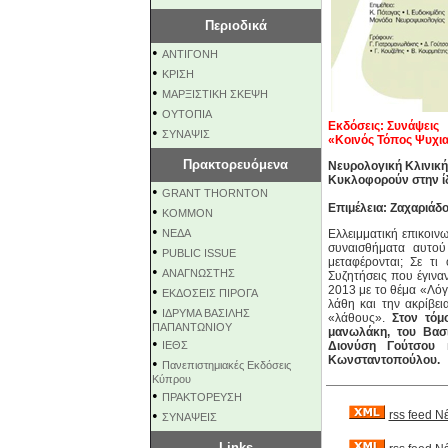
Περιοδικά
•
ΑΝΤΙΓΟΝΗ
•
ΚΡΙΣΗ
•
ΜΑΡΞΙΣΤΙΚΗ ΣΚΕΨΗ
•
ΟΥΤΟΠΙΑ
Εκδόσεις: Συνάψεις
•
ΣΥΝΑΨΙΣ
«Κοινός Τόπος Ψυχι
Πρακτορευόμενα
Νευρολογική Κλινικ
Κυκλοφορούν στην ίδ
•
GRANT THORNTON
Επιμέλεια: Ζαχαριάδ
•
KOMMON
•
NEΔΑ
Ελλειμματική επικοιν
συναισθήματα αυτού
•
PUBLIC ISSUE
μεταφέρονται; Σε τι
•
ΑΝΑΓΝΩΣΤΗΣ
Συζητήσεις που έγινα
•
2013 με το θέμα «Λόγ
ΕΚΔΟΣΕΙΣ ΠΙΡΟΓΑ
λάθη και την ακρίβει
•
ΙΔΡΥΜΑ ΒΑΣΙΛΗΣ
«λάθους».
Στον τόμ
ΠΑΠΑΝΤΩΝΙΟΥ
μανωλάκη, του Βασ
•
ΙΕΘΣ
Διονύση Γούτσου 
Κωνσταντοπούλου.
•
Πανεπιστημιακές Εκδόσεις
Κύπρου
•
ΠΡΑΚΤΟΡΕΥΣΗ
•
rss feed Ν
ΣΥΝΑΨΕΙΣ
Links