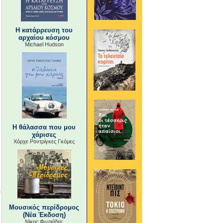
Η κατάρρευση του
αρχαίου κόσμου
Michael Hudson
Η θάλασσα που μου
χάρισες
Χόρχε Ροντρίγκες Γκόμες
Μουσικός περίδρομος
(Νέα Έκδοση)
Νίκος Φωτιάδης