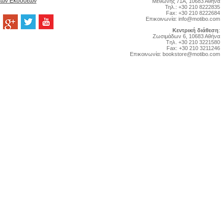
Νέων Εκδόσεων
Μεθώνης 71Α, 10683 Αθήνα
Τηλ.: +30 210 8222835
Fax: +30 210 8222684
Επικοινωνία:
info@motibo.com
Κεντρική διάθεση
:
Zωσιμάδων 6, 10683 Αθήνα
Tηλ. +30 210 3221580
Fax: +30 210 3211246
Επικοινωνία:
bookstore@motibo.com