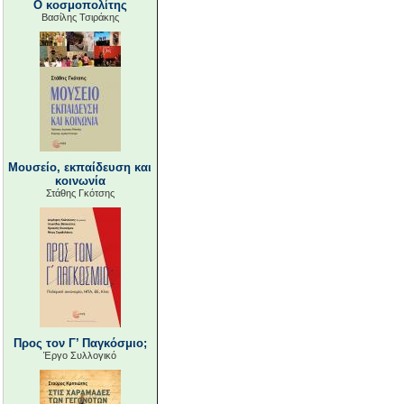
Ο κοσμοπολίτης
Βασίλης Τσιράκης
Μουσείο, εκπαίδευση και
κοινωνία
Στάθης Γκότσης
Προς τον Γ’ Παγκόσμιο;
Έργο Συλλογικό