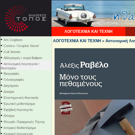
ΛΟΓΟΤΕΧΝΙΑ ΚΑΙ ΤΕΧΝΗ
•
Ars Cogitans
ΛΟΓΟΤΕΧΝΙΑ ΚΑΙ ΤΕΧΝΗ » Αστυνομική Λογ
•
Comics / Graphic Novel
•
Cult Stories
•
Αθλητισμός / σειρά Ballpen
•
Αστυνομική Λογοτεχνία /
Μυστηρίου
•
Βιογραφίες
•
Γελοιογραφίες
•
Διηγήματα
•
Δοκίμιο
•
Επιστημονική Φαντασία
•
Ερωτικό μυθιστόρημα
•
Εφηβική Λογοτεχνία
•
Θέατρο
•
Θεωρία / Εφαρμογές Τέχνης
•
Ιστορικό Μυθιστόρημα
•
Κλασική Λογοτεχνία