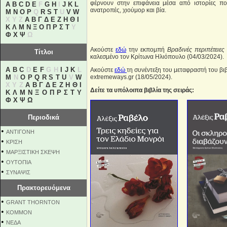
φέρνουν στην επιφάνεια μέσα από ιστορίες π
A
B
C
D
E
F
G
H
I
J
K
L
ανατροπές, χιούμορ και βία.
M
N
O
P
Q
R
S
T
U
V
W
X Y Z
Α
Β
Γ
Δ
Ε
Ζ
Η
Θ
Ι
Κ
Λ
Μ
Ν
Ξ
Ο
Π
Ρ
Σ
Τ
Υ
Φ
Χ
Ψ
Ω
Ακούστε
εδώ
την εκπομπή
Βραδινές περιπέτειε
Τίτλοι
καλεσμένο τον Κρίτωνα Ηλιόπουλο (04/03/2024).
A
B
C
D
E
F
G H
I
J
K
L
Aκούστε
εδώ
τη συνέντεξη του μεταφραστή του β
M
N
O
P
Q
R
S
T
U
V
W
extremeways.gr (18/05/2024).
X Y Z
Α
Β
Γ
Δ
Ε
Ζ
Η
Θ
Ι
Δείτε τα υπόλοιπα βιβλία της σειράς:
Κ
Λ
Μ
Ν
Ξ
Ο
Π
Ρ
Σ
Τ
Υ
Φ
Χ
Ψ
Ω
Περιοδικά
•
ΑΝΤΙΓΟΝΗ
•
ΚΡΙΣΗ
•
ΜΑΡΞΙΣΤΙΚΗ ΣΚΕΨΗ
•
ΟΥΤΟΠΙΑ
•
ΣΥΝΑΨΙΣ
Πρακτορευόμενα
•
GRANT THORNTON
•
KOMMON
•
NEΔΑ