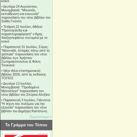
κοινό
•
Δευτέρα 24 Αυγούστου,
Μονεμβασιά: "Μουσείο,
εκπαίδευση και κοινωνία"
παρουσίαση του νέου βιβλίου του
Στάθη Γκότση
•
Τετάρτη 22 Ιουλίου, Αθήνα:
"Προπαγάνδα και
παραπληροφόρηση" ο Άρης
Χατζηστεφάνου συνομιλεί με το
κοινό
•
Παρασκευή 31 Ιουλίου, Σύρος:
"Μουντιάλ, Ιστορίες πίσω από το
τρόπαιο" παρουσίαση του νέου
βιβλίου των Χρήστου
Σωτηρακόπουλου & Φάνη
Τσοκανά
•
Νέοι τίτλοι επιστημονικού
βιβλίου 2026, από τις εκδόσεις
ΤΟΠΟΣ
•
Δευτέρα 13 Ιουλίου,
Μονεμβασιά: "Προδομένο
Μεσολόγγι" παρουσίαση του
νέου βιβλίου του Σπύρου Αλεξίου
•
Παρασκευή 3 Ιουλίου, Γιάννενα:
"Η τέχνη του πολέμου για την
εξουσία" παρουσίαση του νέου
βιβλίου του Δημήτρη Καλτσώνη
Περισσότερα »
Το Γράμμα του Τόπου