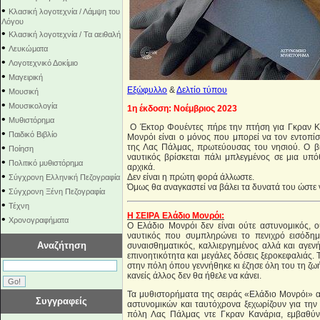
•
Κλασική λογοτεχνία / Λάμψη του
Λόγου
•
Κλασική λογοτεχνία / Τα αειθαλή
•
Λευκώματα
•
Λογοτεχνικό Δοκίμιο
•
Μαγειρική
•
Eξώφυλλο
&
Δελτίο τύπου
Μουσική
•
Μουσικολογία
1η έκδοση: Nοέμβριος 2023
•
Μυθιστόρημα
Ο Έκτορ Φουέντες πήρε την πτήση για Γκραν Καν
•
Παιδικό Βιβλίο
Μονρόι είναι ο μόνος που μπορεί να τον εντοπί
•
της Λας Πάλμας, πρωτεύουσας του νησιού. Ο βί
Ποίηση
ναυτικός βρίσκεται πάλι μπλεγμένος σε μια υπό
•
Πολιτικό μυθιστόρημα
αρχικά.
•
Δεν είναι η πρώτη φορά άλλωστε.
Σύγχρονη Ελληνική Πεζογραφία
Όμως θα αναγκαστεί να βάλει τα δυνατά του ώστε να
•
Σύγχρονη Ξένη Πεζογραφία
•
Τέχνη
Η ΣΕΙΡΑ Ελάδιο Μονρόι:
•
Χρονογραφήματα
Ο Ελάδιο Μονρόι δεν είναι ούτε αστυνομικός, ο
ναυτικός που συμπληρώνει το πενιχρό εισόδημ
Αναζήτηση
συναισθηματικός, καλλιεργημένος αλλά και αγεν
επινοητικότητα και μεγάλες δόσεις ξεροκεφαλιάς. 
στην πόλη όπου γεννήθηκε κι έζησε όλη του τη ζω
κανείς άλλος δεν θα ήθελε να κάνει.
Τα μυθιστορήματα της σειράς «Ελάδιο Μονρόι» 
Συγγραφείς
αστυνομικών και ταυτόχρονα ξεχωρίζουν για την
πόλη Λας Πάλμας ντε Γκραν Κανάρια, εμβαθύνου