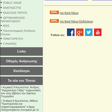
•
PUBLIC ISSUE
•
ΑΝΑΓΝΩΣΤΗΣ
•
ΕΚΔΟΣΕΙΣ ΠΙΡΟΓΑ
rss feed Νέων
•
ΙΔΡΥΜΑ ΒΑΣΙΛΗΣ
ΠΑΠΑΝΤΩΝΙΟΥ
rss feed Νέων Εκδόσεων
•
ΙΕΘΣ
•
Πανεπιστημιακές Εκδόσεις
Κύπρου
Follow us:
•
ΠΡΑΚΤΟΡΕΥΣΗ
•
ΣΥΝΑΨΕΙΣ
Links
Οδηγός Ανάγνωσης
Κατάλογοι
Τα νέα του Τόπου
•
Κυριακή 9 Αυγούστου, Άνδρος:
"Ημερολόγιο Γάζας" παρουσίαση
του νέου βιβλίου του Χρίστου
Γεωργάλα
•
Τετάρτη 5 Αυγούστου, Αθήνα:
"Προπαγάνδα και
παραπληροφόρηση" ο Άρης
Χατζηστεφάνου συνομιλεί με το