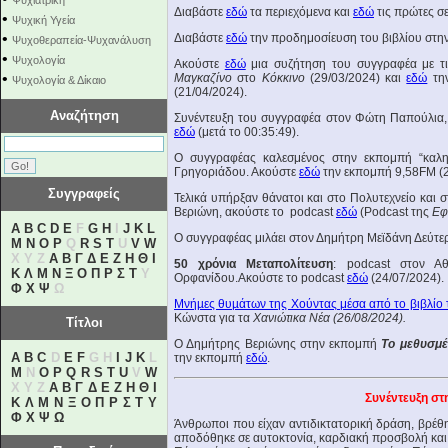
Ψυχιατρική
Διαβάστε
εδώ
τα περιεχόμενα και
εδώ
τις πρώτες σε
•
Ψυχική Υγεία
•
Διαβάστε
εδώ
την προδημοσίευση του βιβλίου στη
Ψυχοθεραπεία-Ψυχανάλυση
•
Ψυχολογία
Ακούστε
εδώ
μια συζήτηση του συγγραφέα με τ
•
Μαγκαζίνο
στο
Κόκκινο
(29/03/2024) και
εδώ
την
Ψυχολογία & Δίκαιο
(21/04/2024).
Αναζήτηση
Συνέντευξη του συγγραφέα στον Φώτη Παπούλια
εδώ
(μετά το 00:35:49).
O συγγραφέας καλεσμένος στην εκπομπή “καλημ
Γρηγοριάδου. Ακούστε
εδώ
την εκπομπή 9,58FM (2
Συγγραφείς
Τελικά υπήρξαν θάνατοι και στο Πολυτεχνείο και 
Βεριώνη, ακούστε το podcast
εδώ
(Podcast της
Εφ
A
B
C
D
E
F
G
H
I
J
K
L
Ο συγγραφέας μιλάει στον Δημήτρη Μεϊδάνη Δεύ
M
N
O
P
Q
R
S
T
U
V
W
X Y Z
Α
Β
Γ
Δ
Ε
Ζ
Η
Θ
Ι
50 χρόνια Μεταπολίτευση
: podcast στον Α
Κ
Λ
Μ
Ν
Ξ
Ο
Π
Ρ
Σ
Τ
Υ
Ορφανίδου.Ακούστε το podcast
εδώ
(24/07/2024).
Φ
Χ
Ψ
Ω
Μνήµες θυµάτων της Χούντας μέσα από το βιβλίο 
Κώνστα για τα
Χανιώτικα Νέα (26/08/2024).
Τίτλοι
Ο Δημήτρης Βεριώνης στην εκπομπή
Το μεθυσμέ
A
B
C
D
E
F
G H
I
J
K
L
την εκπομπή
εδώ
.
M
N
O
P
Q
R
S
T
U
V
W
X Y Z
Α
Β
Γ
Δ
Ε
Ζ
Η
Θ
Ι
Συνέντευξη στ
Κ
Λ
Μ
Ν
Ξ
Ο
Π
Ρ
Σ
Τ
Υ
Φ
Χ
Ψ
Ω
Άνθρωποι που είχαν αντιδικτατορική δράση, βρέθη
αποδόθηκε σε αυτοκτονία, καρδιακή προσβολή και ά