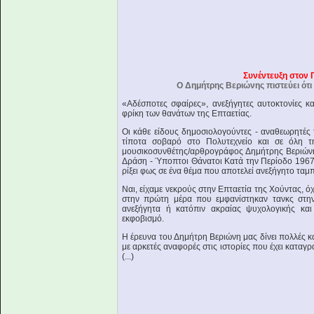
Συνέντευξη στον 
Ο Δημήτρης Βεριώνης πιστεύει ότι 
«Αδέσποτες σφαίρες», ανεξήγητες αυτοκτονίες κ
φρίκη των θανάτων της Επταετίας.
Οι κάθε είδους δημοσιολογούντες - αναθεωρητές 
τίποτα σοβαρό στο Πολυτεχνείο και σε όλη τ
μουσικοσυνθέτης/αρθρογράφος Δημήτρης Βεριώνης*
Δράση - Ύποπτοι Θάνατοι Κατά την Περίοδο 1967-
ρίξει φως σε ένα θέμα που αποτελεί ανεξήγητο ταμ
Ναι, είχαμε νεκρούς στην Επταετία της Χούντας, ό
στην πρώτη μέρα που εμφανίστηκαν τανκς στην
ανεξήγητα ή κατόπιν ακραίας ψυχολογικής και
εκφοβισμό.
Η έρευνα του Δημήτρη Βεριώνη μας δίνει πολλές κα
με αρκετές αναφορές στις ιστορίες που έχει καταγρ
(...)