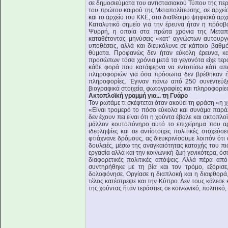
σε δημοσιεύματα του αντιστασιακού Τύπου της περ
του πρώτου καιρού της Μεταπολίτευσης, σε αρχεία
και το αρχείο του ΚΚΕ, στο διαθέσιμο ψηφιακό αρχ
Καταλυτικό σημείο για την έρευνα ήταν η πρόσ
Ψυρρή, η οποία στα πρώτα χρόνια της Μεταπο
καταθέτοντας μηνύσεις «κατ’ αγνώστων αυτουργ
υποθέσεις, αλλά και διευκόλυνε σε κάποιο βαθ
θύματα. Προφανώς δεν ήταν εύκολη έρευνα, κ
προσώπων τόσα χρόνια μετά τα γεγονότα είχε τερ
κάθε φορά που κατάφερνα να εντοπίσω κάτι από
πληροφοριών για όσα πρόσωπα δεν βρέθηκαν ή 
πληροφορίες. Έγιναν πάνω από 250 συνεντεύξε
βιογραφικά στοιχεία, φωτογραφίες και πληροφορίε
Ακτοπλοϊκή γραμμή για... τη Γυάρο
Τον ρωτάμε τι σκέφτεται όταν ακούει τη φράση «η 
«Είναι τρομερό το πόσο εύκολα και συνάμα παρά
δεν έχουν πει είναι ότι η χούντα έβαλε και ακτοπλ
μάλλον κουτοπόνηρο αυτό το επιχείρημα που αρ
ιδεοληψίες και σε αντίστοιχες πολιτικές στοχεύσ
φτιάχνανε δρόμους, ας διευκρινίσουμε λοιπόν ότι
δουλειές, μέσω της αναγκαιότητας κατοχής του π
εργασία αλλά και την κοινωνική ζωή γενικότερα, όσ
διαφορετικές πολιτικές απόψεις. Αλλά πέρα από
συντηρήθηκε με τη βία και τον τρόμο, εξόρισε
δολοφόνησε. Οργίασε η διαπλοκή και η διαφθορά, 
τέλος κατέστρεψε και την Κύπρο. Δεν τους κάλεσε 
της χούντας ήταν τεράστιες σε κοινωνικό, πολιτικό, 