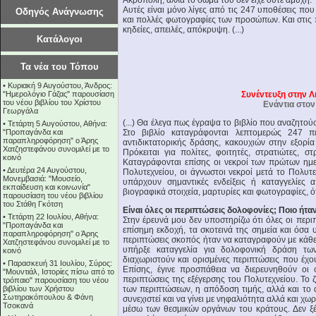
Ακρόπολη, αλλά το σώμα του δεν είχε ούτε αμυχή.
Αυτές είναι μόνο λίγες από τις 247 υποθέσεις που
Οδηγός Ανάγνωσης
και πολλές φωτογραφίες των προσώπων. Και στις 
κηδείες, απειλές, απόκρυψη. (...)
Κατάλογοι
Τα νέα του Τόπου
•
Κυριακή 9 Αυγούστου, Άνδρος:
"Ημερολόγιο Γάζας" παρουσίαση
Συνέντευξη στην Λ
του νέου βιβλίου του Χρίστου
Ενάντια στον
Γεωργάλα
(...) Θα έλεγα πως έγραψα το βιβλίο που αναζητού
•
Τετάρτη 5 Αυγούστου, Αθήνα:
"Προπαγάνδα και
Στο βιβλίο καταγράφονται λεπτομερώς 247 π
παραπληροφόρηση" ο Άρης
αντιδικτατορικής δράσης, κακουχιών στην εξορία
Χατζηστεφάνου συνομιλεί με το
Πρόκειται για πολίτες, φοιτητές, στρατιώτες, σ
κοινό
Καταγράφονται επίσης οι νεκροί των πρώτων ημε
•
Δευτέρα 24 Αυγούστου,
Πολυτεχνείου, οι άγνωστοι νεκροί μετά το Πολυτ
Μονεμβασιά: "Μουσείο,
υπάρχουν σημαντικές ενδείξεις ή καταγγελίες 
εκπαίδευση και κοινωνία"
βιογραφικά στοιχεία, μαρτυρίες και φωτογραφίες, 
παρουσίαση του νέου βιβλίου
του Στάθη Γκότση
Είναι όλες οι περιπτώσεις δολοφονίες; Ποιο ήτα
•
Τετάρτη 22 Ιουλίου, Αθήνα:
Στην έρευνά μου δεν υποστηρίζω ότι όλες οι περι
"Προπαγάνδα και
επίσημη εκδοχή, τα σκοτεινά της σημεία και όσα 
παραπληροφόρηση" ο Άρης
περιπτώσεις σκοπός ήταν να καταγραφούν με κάθε 
Χατζηστεφάνου συνομιλεί με το
υπήρξε καταγγελία για δολοφονική δράση τω
κοινό
διαχωριστούν και ορισμένες περιπτώσεις που έχου
•
Παρασκευή 31 Ιουλίου, Σύρος:
Επίσης, έγινε προσπάθεια να διερευνηθούν οι
"Μουντιάλ, Ιστορίες πίσω από το
περιπτώσεις της εξέγερσης του Πολυτεχνείου. Το 
τρόπαιο" παρουσίαση του νέου
βιβλίου των Χρήστου
των περιπτώσεων, η απόδοση τιμής, αλλά και το 
Σωτηρακόπουλου & Φάνη
συνεχιστεί και να γίνει με νηφαλιότητα αλλά και χ
Τσοκανά
μέσω των θεσμικών οργάνων του κράτους. Δεν ξέ