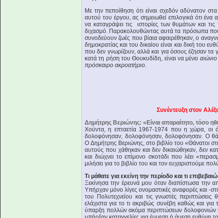
Με την πεποίθηση ότι είναι σχεδόν αδύνατον στα 
αυτού του έργου, ας σημειωθεί επιλογικά ότι ένα 
να καταγράψει τις ιστορίες των θυμάτων και τις 
διχασμό. Παρακολουθώντας αυτά τα πρόσωπα που 
συνοδεύουν ζωές που βίαια αφαιρέθηκαν, ο αναγνώ
δημοκρατίας και του δικαίου είναι και δική του ευ
που δεν γνωρίζουν, αλλά και για όσους έζησαν τα γε
κατά τη ρήση του Θουκυδίδη, είναι να μένει
αιώνιο
πρόσκαιρο ακροατήριο
.
Συνέντευξη στον Αλέξ
Δημήτρης Βεριώνης: «Είναι απαραίτητο, τόσο ηθικ
Χούντα, η επταετία 1967-1974 που η χώρα, οι 
δολοφόνησαν, δολοφόνησαν, δολοφόνησαν. Ο θάν
Ο Δημήτρης Βεριώνης, στο βιβλίο του «Θάνατοι σ
αυτούς που χάθηκαν και δεν δικαιώθηκαν, δεν κ
και διώχνει το επίμονο σκοτάδι που λέει «περασ
μιλήσει για το βιβλίο του και τον ευχαριστούμε πολ
Τι μάθατε για εκείνη την περίοδο και τι επιβεβαι
Ξεκίνησα την έρευνά μου όταν διαπίστωσα την 
Υπήρχαν μόνο λίγες ονομαστικές αναφορές και -στ
του Πολυτεχνείου και τις γνωστές περιπτώσεις
ελάχιστα για το τι ακριβώς συνέβη καθώς και για
ύπαρξη πολλών ακόμα περιπτώσεων δολοφονιών ή
υπήρξαν καταγγελίες για έμμεση ή άμεση ευθύνη το