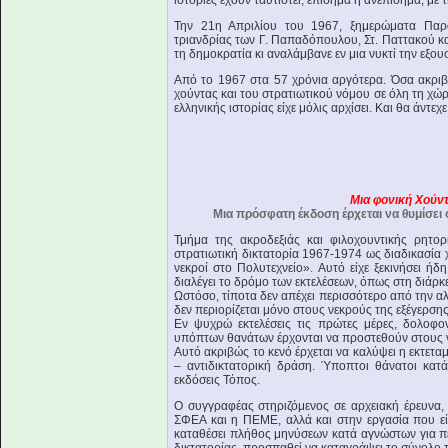
ιστορίες έχουν ταυτιστεί, επίσημα ή ανεπίσημα, μ
Την 21η Απριλίου του 1967, ξημερώματα Παρα
τριανδρίας των Γ. Παπαδόπουλου, Στ. Παττακού κ
τη δημοκρατία κι αναλάμβανε εν μια νυκτί την εξουσ
Από το 1967 στα 57 χρόνια αργότερα. Όσα ακριβ
χούντας και του στρατιωτικού νόμου σε όλη τη χώ
ελληνικής ιστορίας είχε μόλις αρχίσει. Και θα άντεχε
Μια φονική Χούν
Μια πρόσφατη έκδοση έρχεται να θυμίσει 
Τμήμα της ακροδεξιάς και φιλοχουντικής ρητο
στρατιωτική δικτατορία 1967-1974 ως διαδικασία
νεκροί στο Πολυτεχνείο». Αυτό είχε ξεκινήσει ή
διαλέγει το δρόμο των εκτελέσεων, όπως στη διάρκ
Ωστόσο, τίποτα δεν απέχει περισσότερο από την α
δεν περιορίζεται μόνο στους νεκρούς της εξέγερση
Εν ψυχρώ εκτελέσεις τις πρώτες μέρες, δολοφο
υπόπτων θανάτων έρχονται να προστεθούν στους 
Αυτό ακριβώς το κενό έρχεται να καλύψει η εκτετ
– αντιδικτατορική δράση. Ύποπτοι θάνατοι κα
εκδόσεις Τόπος.
Ο συγγραφέας στηριζόμενος σε αρχειακή έρευνα, 
ΣΦΕΑ και η ΠΕΜΕ, αλλά και στην εργασία που εί
καταθέσει πλήθος μηνύσεων κατά αγνώστων για π