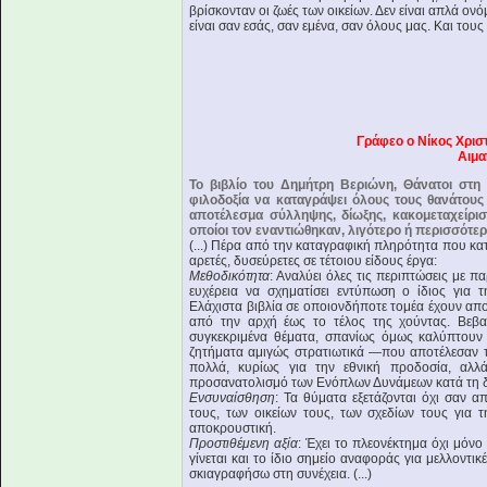
βρίσκονταν οι ζωές των οικείων. Δεν είναι απλά 
είναι σαν εσάς, σαν εμένα, σαν όλους μας. Και τους 
Γράφεο ο Νίκος Χρισ
Αιμα
Το βιβλίο του Δημήτρη Βεριώνη, Θάνατοι στη 
φιλοδοξία να καταγράψει όλους τους θανάτους
αποτέλεσμα σύλληψης, δίωξης, κακομεταχείρισ
οποίοι τον εναντιώθηκαν, λιγότερο ή περισσότε
(...) Πέρα από την καταγραφική πληρότητα που κατα
αρετές, δυσεύρετες σε τέτοιου είδους έργα:
Μεθοδικότητα
: Αναλύει όλες τις περιπτώσεις με π
ευχέρεια να σχηματίσει εντύπωση ο ίδιος για τ
Ελάχιστα βιβλία σε οποιονδήποτε τομέα έχουν απ
από την αρχή έως το τέλος της χούντας. Βεβα
συγκεκριμένα θέματα, σπανίως όμως καλύπτουν 
ζητήματα αμιγώς στρατιωτικά —που αποτέλεσαν τ
πολλά, κυρίως για την εθνική προδοσία, αλλά
προσανατολισμό των Ενόπλων Δυνάμεων κατά τη δι
Ενσυναίσθηση
: Τα θύματα εξετάζονται όχι σαν α
τους, των οικείων τους, των σχεδίων τους για 
αποκρουστική.
Προστιθέμενη αξία
: Έχει το πλεονέκτημα όχι μόνο
γίνεται και το ίδιο σημείο αναφοράς για μελλοντ
σκιαγραφήσω στη συνέχεια. (...)