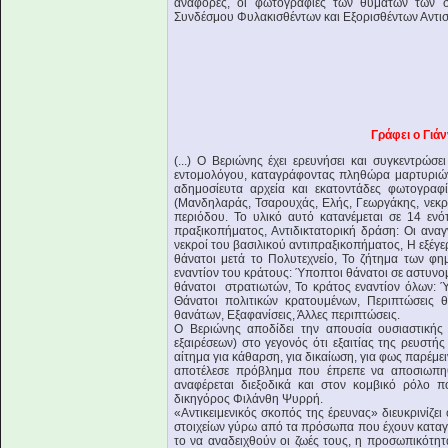
αναφορές, οι φωτογραφίες των θυμάτων των σ
Συνδέσμου Φυλακισθέντων και Εξορισθέντων Αντιστα
Γράφει ο Γιά
(...) Ο Βεριώνης έχει ερευνήσει και συγκεντρώσ
εντομολόγου, καταγράφοντας πληθώρα μαρτυριών
αδημοσίευτα αρχεία και εκατοντάδες φωτογραφ
(Μανδηλαράς, Τσαρουχάς, Ελής, Γεωργάκης, νεκρο
περιόδου. Το υλικό αυτό κατανέμεται σε 14 εν
πραξικοπήματος, Αντιδικτατορική δράση: Οι αναγ
νεκροί του βασιλικού αντιπραξικοπήματος, Η εξέγε
θάνατοι μετά το Πολυτεχνείο, Το ζήτημα των φ
εναντίον του κράτους: Ύποπτοι θάνατοι σε αστυνο
θάνατοι στρατιωτών, Το κράτος εναντίον όλων: Ύ
Θάνατοι πολιτικών κρατουμένων, Περιπτώσεις θ
θανάτων, Εξαφανίσεις, Άλλες περιπτώσεις.
Ο Βεριώνης αποδίδει την απουσία ουσιαστικής
εξαιρέσεων) στο γεγονός ότι εξαιτίας της ρευστή
αίτημα για κάθαρση, για δικαίωση, για φως παρέμε
αποτέλεσε πρόβλημα που έπρεπε να αποσιωπηθε
αναφέρεται διεξοδικά και στον κομβικό ρόλο
δικηγόρος Φιλάνθη Ψυρρή.
«Αντικειμενικός σκοπός της έρευνας» διευκρινίζ
στοιχείων γύρω από τα πρόσωπα που έχουν καταγρ
το να αναδειχθούν οι ζωές τους, η προσωπικότητά 