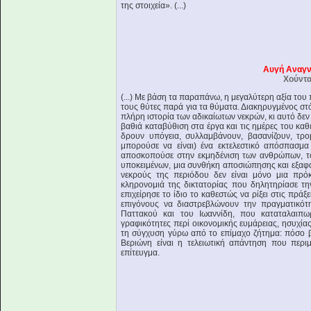
της στοιχεία». (...)
Αυγή Αναγν
Χούντα
(...) Με βάση τα παραπάνω, η μεγαλύτερη αξία του 
τους θύτες παρά για τα θύματα. Διακηρυγμένος στ
πλήρη ιστορία των αδικαίωτων νεκρών, κι αυτό δεν 
βαθιά καταβύθιση στα έργα και τις ημέρες του κα
δρουν υπόγεια, συλλαμβάνουν, βασανίζουν, τρο
μπορούσε να είναι) ένα εκτελεστικό απόσπασμ
αποσκοπούσε στην εκμηδένιση των ανθρώπων, τ
υποκειμένων, μια συνθήκη αποσιώπησης και εξαφάν
νεκρούς της περιόδου δεν είναι μόνο μια πρόκ
κληρονομιά της δικτατορίας που δηλητηρίασε τη
επιχείρησε το ίδιο το καθεστώς να ρίξει στις πράξ
επιγόνους να διαστρεβλώνουν την πραγματικότη
Παττακού και του Ιωαννίδη, που καταταλαιπ
γραφικότητες περί οικονομικής ευμάρειας, ησυχίας
τη σύγχυση γύρω από το επίμαχο ζήτημα: πόσο βί
Βεριώνη είναι η τελειωτική απάντηση που περι
επίτευγμα.