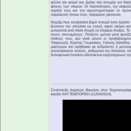
φύλλο και φτερό και βρήκε νέα στοιχεία για δε
φίλους των νεκρών. Οι περισσότεροι, όχι ασφαλώ
καρδιά τους και του εκμυστηρεύτηκαν το προσ
παρέλευση τόσων ετών, παραμένει χαίνουσα.
Νομίζω πως κουβαλάνε βαρύ σταυρό όσοι έχασαν δ
βιώνουν την απώλεια ως ενοχή, αφού ακόμα και
μπορούσε ανά πάσα στιγμή να επιφέρει διώξεις. Το
στους σκοτωμένους. Πενήντα χρόνια μετά φωτίζει 
πόθους τους. Δεν είναι μόνον οι προβεβλημέ
Τσαρουχάς, Κώστας Γεωργάκης, Γιάννης Χαλκίδης 
μαρτύρων και τιμήθηκαν με ανδριάντες ή μετονο
ανυποψίαστοι πολίτες, άνθρωποι της διπλανής πό
δολοφονικά ένστικτα αδίστακτων ενεργούμενων της χ
Συνέντευξη Δημήτρη Βεριώνη στον δημοσιογρά
κανάλι ΝΑΥΤΕΜΠΟΡΙΚΗ (21/04/2024).