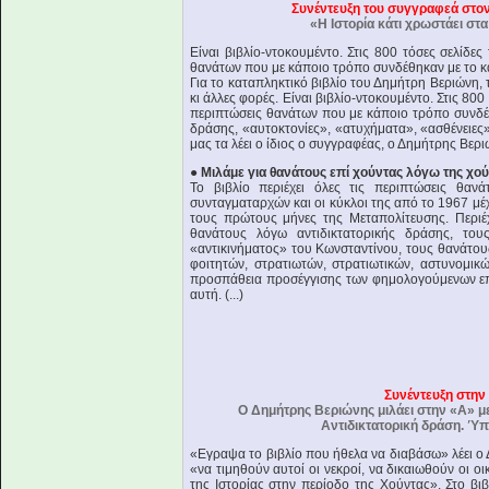
Συνέντευξη του συγγραφεά στο
«Η Ιστορία κάτι χρωστάει στα
Είναι βιβλίο-ντοκουμέντο. Στις 800 τόσες σελίδ
θανάτων που με κάποιο τρόπο συνδέθηκαν με το κ
Για το καταπληκτικό βιβλίο του Δημήτρη Βεριώνη,
κι άλλες φορές. Είναι βιβλίο-ντοκουμέντο. Στις 8
περιπτώσεις θανάτων που με κάποιο τρόπο συνδέθ
δράσης, «αυτοκτονίες», «ατυχήματα», «ασθένειες»
μας τα λέει ο ίδιος ο συγγραφέας, ο Δημήτρης Βερι
● Μιλάμε για θανάτους επί χούντας λόγω της χού
Το βιβλίο περιέχει όλες τις περιπτώσεις θα
συνταγματαρχών και οι κύκλοι της από το 1967 μέ
τους πρώτους μήνες της Μεταπολίτευσης. Περιέ
θανάτους λόγω αντιδικτατορικής δράσης, το
«αντικινήματος» του Κωνσταντίνου, τους θανάτου
φοιτητών, στρατιωτών, στρατιωτικών, αστυνομικώ
προσπάθεια προσέγγισης των φημολογούμενων ε
αυτή. (...)
Συνέντευξη στην
Ο Δημήτρης Βεριώνης μιλάει στην «Α» με
Αντιδικτατορική δράση. Ύπ
«Εγραψα το βιβλίο που ήθελα να διαβάσω» λέει ο 
«να τιμηθούν αυτοί οι νεκροί, να δικαιωθούν οι ο
της Ιστορίας στην περίοδο της Χούντας». Στο βιβ