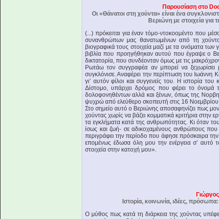
Παρουσίαση στο Do
Οι «Θάνατοι στη χούντα» είναι ένα συγκλονισ
Βεριώνη με στοιχεία για 
(...) πρόκειται για έναν τόμο-ντοκοομέντο που μ
συνανθρώπων μας θανατωμένων από τη χούντα 
βιογραφικά τους στοιχεία μαζί με τα ονόματα των
βιβλία που προηγήθηκαν αυτού που έγραψε ο Βερ
δικτατορία, που συνδέονταν όμως με τις μακρόχρον
Ρωτάω τον συγγραφέα αν μπορεί να ξεχωρίσει
συγκλόνισε. Αναφέρει την περίπτωση του Ιωάννη Κα
γι’ αυτόν φίλοι και συγγενείς του. Η ιστορία του 
Δίστομο, υπάρχει δρόμος που φέρει το όνομά τ
δολοφονηθέντων αλλά και ξένων, όπως της Νορβη
ψυχρώ από ελεύθερο σκοπευτή στις 16 Νοεμβρίου
Στο σημείο αυτό ο Βεριώνης αποσαφηνίζει πως μον
χούντας χωρίς να βάζει κομματικά κριτήρια στην ερ
τα εγκλήματα κατά της ανθρωπότητας. Κι όταν του
ίσως και ζωή- σε αδικοχαμένους ανθρώπους που ο
περιγράφει την περίοδο που άφησε πρόσκαιρα την 
επομένως έδωσα όλη μου την ενέργεια σ’ αυτό το
στοιχεία στην κατοχή μου».
Γιώργος
Ιστορία, κοινωνία, ιδέες, πρόσωπα
Ο μύθος πως κατά τη διάρκεια της χούντας υπέφερ