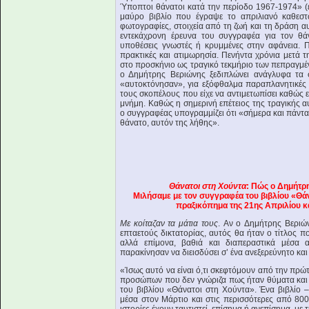
Ύποπτοι θάνατοι κατά την περίοδο 1967-1974» (εκ
μαύρο βιβλίο που έγραψε το απριλιανό καθεσ
φωτογραφίες, στοιχεία από τη ζωή και τη δράση 
εντεκάχρονη έρευνα του συγγραφέα για τον θάν
υποθέσεις γνωστές ή κρυμμένες στην αφάνεια. Π
πρακτικές και ατιμωρησία. Πενήντα χρόνια μετά
στο προσκήνιο ως τραγικό τεκμήριο των πεπραγμέ
ο Δημήτρης Βεριώνης ξεδιπλώνει ανάγλυφα τα σ
«αυτοκτόνησαν», για εξόφθαλμα παραπλανητικές α
τους σκοπέλους που είχε να αντιμετωπίσει καθώς ερ
μνήμη. Καθώς η σημερινή επέτειος της τραγικής α
ο συγγραφέας υπογραμμίζει ότι «σήμερα και πάντα 
θάνατο, αυτόν της λήθης».
Θάνατοι στη Χούντα
: Πώς ο Δημήτρ
Μιλήσαμε με τον συγγραφέα του βιβλίου «Θά
πραξικόπημα της 21ης Απριλίου κα
Με κοίταζαν τα μάτια τους
. Αν ο Δημήτρης Βεριώ
επταετούς δικτατορίας, αυτός θα ήταν ο τίτλος π
αλλά επίμονα, βαθιά και διαπεραστικά μέσα
παρακίνησαν να διεισδύσει σ’ ένα ανεξερεύνητο κα
«Ίσως αυτό να είναι ό,τι σκεφτόμουν από την πρώ
προσώπων που δεν γνώριζα πως ήταν θύματα και το
του βιβλίου «Θάνατοι στη Χούντα». Ένα βιβλίο
μέσα στον Μάρτιο και στις περισσότερες από 800