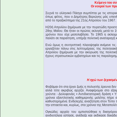
Κείμενο του σ
Οι νεκροί των π
Συχνά το ελληνικό Πάσχα συμπίπτει με τις ιστορι
όπως φέτος, που ο Δημήτρης Βεριώνης μάς υπενθυ
από το πραξικόπημα της 21ης Απριλίου του 1967.
Η20ή Απριλίου ξημέρωσε με την πυρετώδη προετο
28ης Μαΐου. Θα ήταν οι πρώτες εκλογές μετά το 1
χρόνου που είχε μεσολαβήσει. Το 1965 η εκλεγ
παλάτι σε παραίτηση, υπήρξε πολιτική αναταραχή κ
Ενώ όμως η συντριπτική πλειοψηφία ανέμενε τις 
εργαζόταν πάνω στις λεπτομέρειες της πολιτειακή
Απριλίου ξημέρωσε με την ακύρωση της πολιτικ
ήχους στρατιωτικών εμβατηρίων και τις παραληρηματ
Η ηχώ των ξεχασμέ
Φοβάμαι ότι στα έργα ζωής η πολυετής έρευνα δεν 
αλλά τότε ακριβώς αρχίζει. Αναφέρομαι στο εξ
χούντα - Δολοφονίες • Αντιδικτατορική δράση • 
χρόνια εξαντλητικής καθημερινής μελέτης πήρε
καθυστερημένα. Ενδελεχής αναζήτηση στον Τύπο τη
την επταετία και, κυρίως, στα χρόνια της Μεταπολί
Ογκώδες αρχείο του εμπιστεύθηκε η δικηγόρο
ανιδιοτέλεια εστίασε, ανέδειξε και εκδίκασε δεκάδ