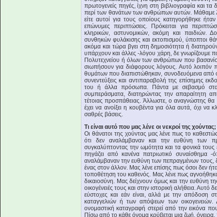
πρωτογενείς πηγές, ίχνη στη βιβλιογραφία και τα
περί των θανάτων των ανθρώπων αυτών. Μάθαμε λοι
είτε αυτοί για τους οποίους κατηγορήθηκε ήτ
επώνυμες περιπτώσεις. Πρόκειται για περιπτώσ
κληρικών, αστυνομικών, ακόμη και παιδιών. Δο
συνθηκών φυλάκισης και εκτοπισμού, ύποπτοι θάνατ
ακόμα και τώρα βγει στη δημοσιότητα ή διατηρού
υπάρχουν και άλλες -λόγου χάρη, δε γνωρίζουμε π
Πολυτεχνείου ή όλων των ανθρώπων που βασανίστ
σιωπήσουν για διάφορους λόγους. Αυτό λοιπόν π
θυμάτων που διαπιστώθηκαν, συνοδευόμενα από φ
συνεντεύξεις και αντιπαραβολή της επίσημης εκδο
του ή άλλα πρόσωπα. Πάντα με σεβασμό στα 
συμπεράσματα, διατηρώντας την απαραίτητη από
τέτοιας προσπάθειας. Άλλωστε, ο αναγνώστης θα
έχει να ανοίξει η κουβέντα για όλα αυτά, όχι να 
σαθρές βάσεις.
Τι είναι αυτό που μας λένε οι νεκροί της χούντας;
Οι θάνατοι της χούντας μας λένε πως το καθεστώς
ότι δεν αναλάμβαναν και την ευθύνη των πρ
συγκαλύπτοντας την ωμότητα και τα φονικά τους έ
πηγάζει από κανένα πατριωτικό συναίσθημα -όπ
αναλάμβαναν την ευθύνη των πεπραγμένων τους, δε
ένας στον άλλον. Μας λένε επίσης πως όσοι δεν ήτα
τοποθέτηση του καθενός. Μας λένε πως αγνοήθηκαν
δικαιοσύνη. Μας δείχνουν όμως και την ευθύνη τη
οικογένειές τους και στην ιστορική αλήθεια. Αυτό δ
εύστοχες και εάν είναι, αλλά με την απόδοση 
καταγγελιών ή των απόψεων των οικογενειών.
ονομαστική καταγραφή στερεί από την εικόνα που 
Πίσω από το κάθε όνομα κρύβεται μια ζωή, όνειρα, 