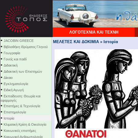
ΛΟΓΟΤΕΧΝΙΑ ΚΑΙ ΤΕΧΝΗ
•
JACOBIN GREECE
ΜΕΛΕΤΕΣ ΚΑΙ ΔΟΚΙΜΙΑ » Ιστορία
•
Βιβλιοθήκη Ιδρύματος Γληνού
•
Γεωγραφία
•
Γονείς και παιδί
•
Διδακτική
•
Διδακτική των Επιστημών
•
Δίκαιο
•
Εγκληματολογία
•
Ειδική Αγωγή
•
Εκπαίδευση: Θεωρία και
εφαρμογές
•
Επιστήμες & Τεχνολογία
•
Επιστημολογία
•
Ιστορία
•
Κλιματική Κρίση & Οικολογία
•
Κοινωνικές επιστήμες
•
Κοινωνική Ανθρωπολογία