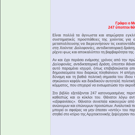
Γράφει ο Μ
247 ύποπτοι θά
Είναι πολλά τα άγνωστα και ατιμώρητα εγκλή
συστηματικές προσπάθειες της χούντας για
μεταπολίτευσης να διερευνήσουν τις εκατοντάδ
στη Χούντα: Δολοφονίες, αντιδικτατορική δράση
ρίχνει φως και αποκαλύπτει τη βαρβαρότητα της 
Αν και έχει περάσει ενάμισης χρόνος από την πρ
Δολοφονίες, αντιδικτατορική δράση, ύποπτοι θάνα
αυτό παραμένει ισχυρό, όπως επιβεβαιώνεται από
δημοσιεύματα που διαρκώς πληθαίνουν. Η απήχησή
δύναμη και τη βαθιά πολιτική σημασία του ίδιου 
σηκώνουν κεφάλι και διεκδικούν αυτοτελή πολιτικ
κόμματος, που επιχειρεί να ενσωματώσει την ακροδεξ
Στο βιβλίο εξετάζονται 247 κατονομασμένες περ
καθεστώς και οι κύκλοι του. Θάνατοι λόγω αντι
«εξαφανίσεις». Θάνατοι συνεπεία κακουχιών από
ανώνυμων και επώνυμων προσώπων. Αναλυτικά παρ
μπορεί οι σφαίρες να μην έπεσαν «εντός» του περ
στηθεί στο κτίριο της Αρχιτεκτονικής ξεψύχησαν πο