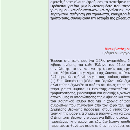
αφανείς ήρωες είναι το ζητούμενο, το αντικείμενο 
Πρόκειται για ένα βιβλίο ντοκουμέντο που, πέ
γνώμη μου, και δύο επιπλέον «αναγνώσεις»: ως 
ευρυγώνια αφήγηση για πρόσωπα, καθημερινές σ
τρόπο τους, συνοψίζουν την ιστορία της χώρας σ
Μια κιβωτός μνή
Γράφει ο Γιώργο
Έχουμε στα χέρια μας ένα βιβλίο μνημειώδες, 
κιβωτό μνήμης, για κάθε Έλληνα του 21ου αι
συντελέστηκε το αντικείμενο της έρευνάς του, ερ
αποκαλύψει όλα τα εγκλήματα της Χούντας απέναντ
247 περιπτώσεις θανάτων για τους οποίους ευθύνε
(...) Σε τι διαφέρει το βιβλίο του Βεριώνη, πώς
αλλά επίσης ξεχωρίζει κι από το ότι, όπως επισημαί
παρά για τα θύματα. Ο Βεριώνης αποκαλύπτει 
τρομοκράτησης, βασανισμού και φυσικής εξόντω
απόκρυψης κι αποσιώπησης της αλήθειας και τω
του Χουντικού εσμού που για 7 χρόνια δήωσε 
ανθρώπων που πνίγονταν από τον ζόφο των ημε
Δημήτρης Βεριώνης προσφέρει στους νέους του 
τραγική της μορφή, τι σημαίνει τυραννία και να αγω
Ο Δημήτρης Βεριώνης έγραψε ένα βιβλίο Ιστορίας κ
παρεκλίνεις, κι ο ερευνητής εδώ δεν ξέφυγε που
περιπτώσεις θανάτων σε μία από τις πιο μαύρες πε