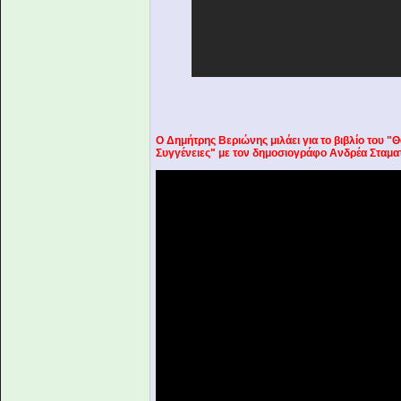
Ο Δημήτρης Βεριώνης μιλάει για το βιβλίο του 
Συγγένειες" με τον δημοσιογράφο Ανδρέα Σταμα