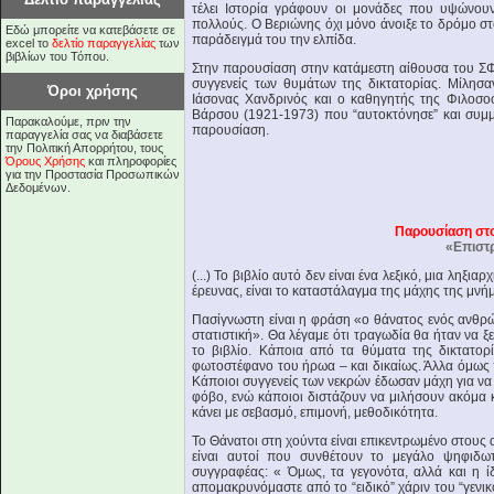
τέλει Ιστορία γράφουν οι μονάδες που υψώνουν
πολλούς. Ο Βεριώνης όχι μόνο άνοιξε το δρόμο στ
Εδώ μπορείτε να κατεβάσετε σε
παράδειγμά του την ελπίδα.
excel το
δελτίο παραγγελίας
των
βιβλίων του Τόπου.
Στην παρουσίαση στην κατάμεστη αίθουσα του Σ
συγγενείς των θυμάτων της δικτατορίας. Μίλησα
Όροι χρήσης
Ιάσονας Χανδρινός και ο καθηγητής της Φιλοσο
Βάρσου (1921-1973) που “αυτοκτόνησε” και συμμ
Παρακαλούμε, πριν την
παρουσίαση.
παραγγελία σας να διαβάσετε
την Πολιτική Απορρήτου, τους
Όρους Χρήσης
και πληροφορίες
για την Προστασία Προσωπικών
Δεδομένων.
Παρουσίαση στ
«Επιστ
(...) Το βιβλίο αυτό δεν είναι ένα λεξικό, μια ληξ
έρευνας, είναι το καταστάλαγμα της μάχης της μνήμ
Πασίγνωστη είναι η φράση «ο θάνατος ενός ανθρώ
στατιστική». Θα λέγαμε ότι τραγωδία θα ήταν να 
το βιβλίο. Κάποια από τα θύματα της δικτατορ
φωτοστέφανο του ήρωα – και δικαίως. Άλλα όμως π
Κάποιοι συγγενείς των νεκρών έδωσαν μάχη για να 
φόβο, ενώ κάποιοι διστάζουν να μιλήσουν ακόμα 
κάνει με σεβασμό, επιμονή, μεθοδικότητα.
Το Θάνατοι στη χούντα είναι επικεντρωμένο στους
είναι αυτοί που συνθέτουν το μεγάλο ψηφιδω
συγγραφέας: « Όμως, τα γεγονότα, αλλά και η 
απομακρυνόμαστε από το “ειδικό” χάριν του “γενι