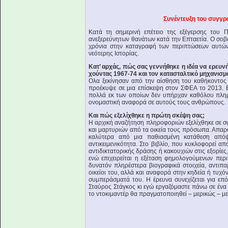
Συνέντευξη του συγγρ
Κατά τη σημερινή επέτειο της εξέγερσης του 
ανεξερεύνητων θανάτων κατά την Επταετία. Ο σο
χρόνια στην καταγραφή των περιπτώσεων αυτών 
νεότερης Ιστορίας.
Κατ’ αρχάς, πώς σας γεννήθηκε η ιδέα να ερευν
χούντας 1967-74 και τον κατασταλτικό μηχανισμό
Ολα ξεκίνησαν από την αίσθηση του καθήκοντος 
προέκυψε σε μια επίσκεψη στον ΣΦΕΑ το 2013. 
πολλά εκ των οποίων δεν υπήρχαν καθόλου πλη
ονομαστική αναφορά σε αυτούς τους ανθρώπους.
Και πώς εξελίχθηκε η πρώτη σκέψη σας;
Η αρχική αναζήτηση πληροφοριών εξελίχθηκε σε σ
και μαρτυριών από τα οικεία τους πρόσωπα. Απαρα
καλύτερα από μια παθιασμένη κατάθεση απόψε
αντικειμενικότητα. Στο βιβλίο, που κυκλοφορεί α
αντιδικτατορικής δράσης ή κακουχιών στις εξορίε
ενώ επιχειρείται η εξέταση φημολογούμενων περ
δυνατόν πληρέστερα βιογραφικά στοιχεία, αντιπ
οικείοι του, αλλά και αναφορά στην κηδεία ή τυχό
συμπεράσματά του. Η έρευνα συνεχίζεται για επό
Σταύρος Στάγκος κι εγώ εργαζόμαστε πάνω σε ένα ν
το ντοκιμαντέρ θα πραγματοποιηθεί – μερικώς – με 