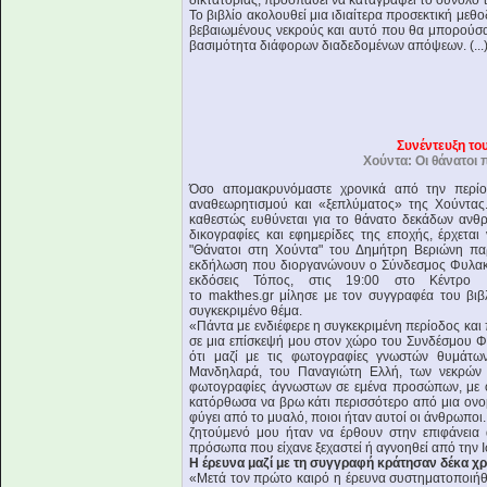
δικτατορίας, προσπαθεί να καταγράψει το σύνολο 
Το βιβλίο ακολουθεί μια ιδιαίτερα προσεκτική με
βεβαιωμένους νεκρούς και αυτό που θα μπορούσα
βασιμότητα διάφορων διαδεδομένων απόψεων. (...
Συνέντευξη το
Χούντα: Οι θάνατοι 
Όσο απομακρυνόμαστε χρονικά από την περίο
αναθεωρητισμού και «ξεπλύματος» της Χούντας.
καθεστώς ευθύνεται για το θάνατο δεκάδων ανθρ
δικογραφίες και εφημερίδες της εποχής, έρχετα
"Θάνατοι στη Χούντα" του Δημήτρη Βεριώνη παρ
εκδήλωση που διοργανώνουν ο Σύνδεσμος Φυλακι
εκδόσεις Τόπος, στις 19:00 στο Κέντρο 
το makthes.gr μίλησε με τον συγγραφέα του βιβ
συγκεκριμένο θέμα.
«Πάντα με ενδιέφερε η συγκεκριμένη περίοδος και
σε μια επίσκεψή μου στον χώρο του Συνδέσμου Φ
ότι μαζί με τις φωτογραφίες γνωστών θυμάτ
Μανδηλαρά, του Παναγιώτη Ελλή, των νεκρών 
φωτογραφίες άγνωστων σε εμένα προσώπων, με ό
κατόρθωσα να βρω κάτι περισσότερο από μια ον
φύγει από το μυαλό, ποιοι ήταν αυτοί οι άνθρωποι
ζητούμενό μου ήταν να έρθουν στην επιφάνεια 
πρόσωπα που είχανε ξεχαστεί ή αγνοηθεί από την 
Η έρευνα μαζί με τη συγγραφή κράτησαν δέκα χρό
«Μετά τον πρώτο καιρό η έρευνα συστηματοποιήθ