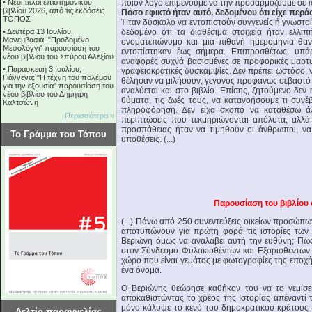
•
Νέοι τίτλοι επιστημονικού
ποιον λόγο επιμένουμε να την προσαρμόζουμε σε πολ
βιβλίου 2026, από τις εκδόσεις
Πόσο εφικτό ήταν αυτό, δεδομένου ότι είχε περάσ
ΤΟΠΟΣ
Ήταν δύσκολο να εντοπιστούν συγγενείς ή γνωστοί
•
Δευτέρα 13 Ιουλίου,
δεδομένο ότι τα διαθέσιμα στοιχεία ήταν ελλι
Μονεμβασιά: "Προδομένο
ονοματεπώνυμο και μια πιθανή ημερομηνία θαν
Μεσολόγγι" παρουσίαση του
εντοπίστηκαν έως σήμερα. Επιπροσθέτως, υπάρ
νέου βιβλίου του Σπύρου Αλεξίου
αναφορές συχνά βασισμένες σε προφορικές μαρτυρ
•
Παρασκευή 3 Ιουλίου,
γραφειοκρατικές δυσκαμψίες. Δεν πρέπει ωστόσο, ν
Γιάννενα: "Η τέχνη του πολέμου
θέλησαν να μιλήσουν, γεγονός προφανώς σεβαστό κ
για την εξουσία" παρουσίαση του
αναλύεται και στο βιβλίο. Επίσης, ζητούμενο δεν
νέου βιβλίου του Δημήτρη
θύματα, τις ζωές τους, να κατανοήσουμε τι συνέ
Καλτσώνη
πληροφόρηση. Δεν είχα σκοπό να καταθέσω ά
Περισσότερα »
περιπτώσεις που τεκμηριώνονται απόλυτα, αλλά
προσπάθειας ήταν να τιμηθούν οι άνθρωποι, να
Το Γράμμα του Τόπου
υποθέσεις. (...)
Παρουσίαση του βιβλίου 
(...) Πάνω από 250 συνεντεύξεις οικείων προσώπω
αποτυπώνουν για πρώτη φορά τις ιστορίες των θ
Βεριώνη όμως να αναλάβει αυτή την ευθύνη; Πω
στον Σύνδεσμο Φυλακισθέντων και Εξορισθέντων 
χώρο που είναι γεμάτος με φωτογραφίες της εποχή
ένα όνομα.
Ο Βεριώνης θεώρησε καθήκον του να το γεμίσε
αποκαθιστώντας το χρέος της Ιστορίας απέναντί
μόνο κάλυψε το κενό του δημοκρατικού κράτους π
Δελτίο παραγγελίας