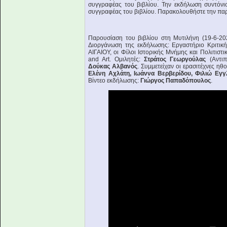
συγγραφέας του βιβλίου. Την εκδήλωση συντόνι
συγγραφέας του βιβλίου. Παρακολουθήστε την π
Παρουσίαση του βιβλίου στη Μυτιλήνη (19-6-20
Διοργάνωση της εκδήλωσης: Εργαστήριο Κριτι
ΑΙΓΑΙΟΥ, οι Φίλοι Ιστορικής Μνήμης και Πολιτισ
and Art. Ομιλητές:
Στράτος Γεωργούλας
(Αντιπ
Δούκας Αλβανός
. Συμμετείχαν οι ερασιτέχνες ηθ
Ελένη Αχλάτη, Ιωάννα Βερβερίδου, Φιλιώ Εγγ
Βίντεο εκδήλωσης:
Γιώργος Παπαδόπουλος
.