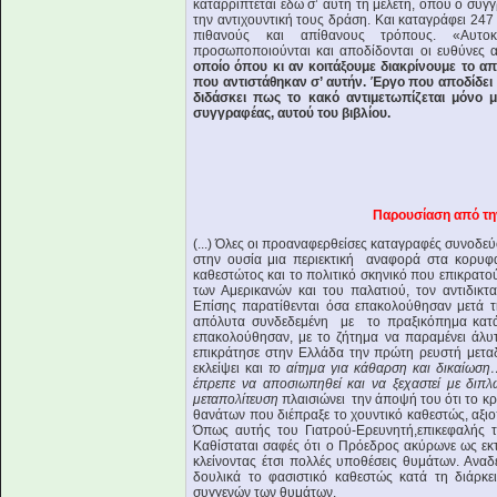
καταρρίπτεται εδώ σ’ αυτή τη μελέτη, όπου ο συγ
την αντιχουντική τους δράση. Και καταγράφει 24
πιθανούς και απίθανους τρόπους. «Αυτοκτο
προσωποποιούνται και αποδίδονται οι ευθύνες 
οποίο όπου κι αν κοιτάξουμε διακρίνουμε το α
που αντιστάθηκαν σ’ αυτήν. Έργο που αποδίδει τ
διδάσκει πως το κακό αντιμετωπίζεται μόνο 
συγγραφέας, αυτού του βιβλίου.
Παρουσίαση από τη
(...) Όλες οι προαναφερθείσες καταγραφές συνοδε
στην ουσία μια περιεκτική αναφορά στα κορυφα
καθεστώτος και το πολιτικό σκηνικό που επικρατο
των Αμερικανών και του παλατιού, τον αντιδικτ
Επίσης παρατίθενται όσα επακολούθησαν μετά τ
απόλυτα συνδεδεμένη με το πραξικόπημα κατά 
επακολούθησαν, με το ζήτημα να παραμένει άλυ
επικράτησε στην Ελλάδα την πρώτη ρευστή μεταδ
εκλείψει και
το αίτημα για κάθαρση και δικαίωσ
έπρεπε να αποσιωπηθεί και να ξεχαστεί με διπλ
μεταπολίτευση
πλαισιώνει την άποψή του ότι το κ
θανάτων που διέπραξε το χουντικό καθεστώς, αξι
Όπως αυτής του Γιατρού-Ερευνητή,επικεφαλής τ
Καθίσταται σαφές ότι ο Πρόεδρος ακύρωνε ως εκτ
κλείνοντας έτσι πολλές υποθέσεις θυμάτων. Αναδ
δουλικά το φασιστικό καθεστώς κατά τη διάρκε
συγγενών των θυμάτων.