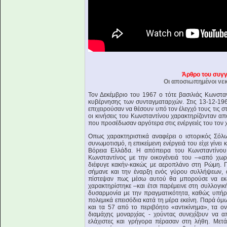
Άρθρο του συγγ
Οι αποσιωπημένοι νεκ
Τον Δεκέμβριο του 1967 ο τότε βασιλιάς Κωνστα
κυβέρνησης των συνταγματαρχών. Στις 13-12-19
επιχειρούσαν να θέσουν υπό τον έλεγχό τους τις σ
οι κινήσεις του Κωνσταντίνου χαρακτηρίζονταν απ
που προσέδωσαν αργότερα στις ενέργειές του τον
Οπως χαρακτηριστικά αναφέρει ο ιστορικός Σόλ
συνωμοτισμό, η επικείμενη ενέργειά του είχε γίνει
Βόρεια Ελλάδα. Η απόπειρα του Κωνσταντίνου
Κωνσταντίνος με την οικογένειά του –«από χωρ
διέφυγε κακήν-κακώς με αεροπλάνο στη Ρώμη. Π
σήμανε και την έναρξη ενός γύρου συλλήψεων, 
πίστεψαν πως μέσω αυτού θα μπορούσε να εκδι
χαρακτηρίστηκε –και έτσι παρέμεινε στη συλλογι
δυσαρμονία με την πραγματικότητα, καθώς υπήρ
πολεμικά επεισόδια κατά τη μέρα εκείνη. Παρά ό
και τα 57 από το περιβόητο «αντικίνημα», τα 
διαμάχης μοναρχίας - χούντας συνεχίζουν να 
ελάχιστες και γρήγορα πέρασαν στη λήθη. Μετά