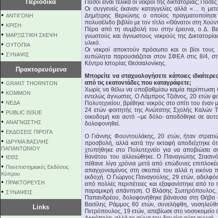
Περιοδικά
Πόσοι είναι τελικά οι νεκροί της δικτατορίας; Πόσες
Οι συγγενείς έκαναν καταγγελίες αλλά «… η μετ
•
Δημήτρης Βεριώνης ο οποίος πραγματοποίησε 
ΑΝΤΙΓΟΝΗ
πολυσέλιδο βιβλίο με τον τίτλο «Θάνατοι στη Χούν
•
ΚΡΙΣΗ
Πέρα από τη συμβολή του στην έρευνα, ο Δ. Βερ
•
ΜΑΡΞΙΣΤΙΚΗ ΣΚΕΨΗ
γνωστούς και άγνωστους νεκρούς της Δικτατορία
υλικό.
•
ΟΥΤΟΠΙΑ
Οι νεκροί αποκτούν πρόσωπο και οι βίοι τους 
•
ΣΥΝΑΨΙΣ
ευπώλητα παρουσιάζεται στον ΣΦΕΑ στις 8/4, στ
Κέντρο Ιστορίας Θεσσαλονίκης.
Πρακτορευόμενα
Μπορείτε να σταχυολογήσετε κάποιες ιδιαίτερε
•
από τις εκατοντάδες που καταγράφετε;
GRANT THORNTON
Χωρίς να θέλω να υποβαθμίσω καμία περίπτωση θ
•
KOMMON
εντελώς άγνωστες. Ο Λάμπρος Τζιάνος, 20 ετών φο
•
NEΔΑ
Πολυτεχνείου, βρέθηκε νεκρός στο σπίτι του έναν 
24 ετών φοιτητής της Ανώτατης Σχολής Καλών Τ
•
PUBLIC ISSUE
οικοδομή και αυτό –με δόλο- αποδόθηκε σε αυτοκ
•
ΑΝΑΓΝΩΣΤΗΣ
δολοφονηθεί.
•
ΕΚΔΟΣΕΙΣ ΠΙΡΟΓΑ
Ο Γιάννης Φουντουλάκης, 20 ετών, ήταν στρατι
•
ΙΔΡΥΜΑ ΒΑΣΙΛΗΣ
προσβολή, αλλά κατά την εκταφή αποδείχτηκε ότ
ΠΑΠΑΝΤΩΝΙΟΥ
χτυπήθηκε στο Πολυτεχνείο για να αποβιώσει σ
•
θανάτου του αλλοιώθηκε. Ο Παναγιώτης Στασινό
ΙΕΘΣ
πέθανε λίγα χρόνια μετά από επώδυνες επιπλοκές
•
Πανεπιστημιακές Εκδόσεις
απαγχονισμένος στη σκοπιά του αλλά η εικόνα π
Κύπρου
εκδοχή. Ο Γιώργος Παναγούλης, 29 ετών, αδελφός 
•
ΠΡΑΚΤΟΡΕΥΣΗ
από πολλές περιπέτειες και εξαφανίστηκε από το 
•
παραμικρή απάντηση. Ο Βλάσης Σωτηρόπουλος, 3
ΣΥΝΑΨΕΙΣ
Παπανδρέου, δολοφονήθηκε βάναυσα στη Θήβα ό
Βασίλης Ράμμος 60 ετών, συνελήφθη, νοσηλεύθη
Links
Πετρόπουλος, 19 ετών, απεβίωσε στο νοσοκομείο ό