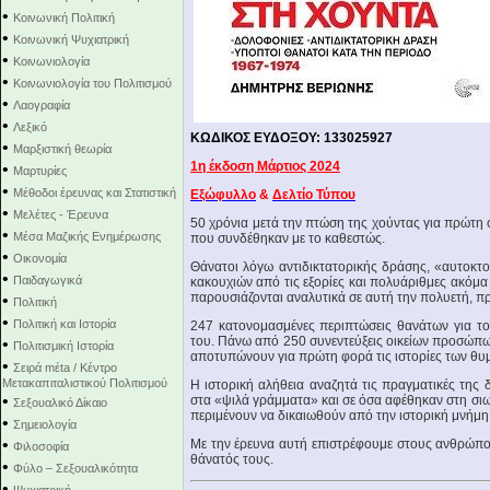
•
Κοινωνική Πολιτική
•
Κοινωνική Ψυχιατρική
•
Κοινωνιολογία
•
Κοινωνιολογία του Πολιτισμού
•
Λαογραφία
•
Λεξικό
ΚΩΔΙΚΟΣ ΕΥΔΟΞΟΥ: 133025927
•
Μαρξιστική θεωρία
1η έκδοση Μάρτιος 2024
•
Μαρτυρίες
•
Μέθοδοι έρευνας και Στατιστική
Εξώφυλλο
&
Δελτίο Τύπου
•
Μελέτες - Έρευνα
50 χρόνια μετά την πτώση της χούντας για πρώτη
•
Μέσα Μαζικής Ενημέρωσης
που συνδέθηκαν με το καθεστώς.
•
Οικονομία
Θάνατοι λόγω αντιδικτατορικής δράσης, «αυτοκτον
•
Παιδαγωγικά
κακουχιών από τις εξορίες και πολυάριθμες ακ
παρουσιάζονται αναλυτικά σε αυτή την πολυετή, π
•
Πολιτική
•
Πολιτική και Ιστορία
247 κατονομασμένες περιπτώσεις θανάτων για το
του. Πάνω από 250 συνεντεύξεις οικείων προσώπω
•
Πολιτισμική Ιστορία
αποτυπώνουν για πρώτη φορά τις ιστορίες των θυμ
•
Σειρά mέta / Κέντρο
Μετακαπιταλιστικού Πολιτισμού
Η ιστορική αλήθεια αναζητά τις πραγματικές της 
•
στα «ψιλά γράμματα» και σε όσα αφέθηκαν στη σιω
Σεξουαλικό Δίκαιο
περιμένουν να δικαιωθούν από την ιστορική μνήμη
•
Σημειολογία
•
Με την έρευνα αυτή επιστρέφουμε στους ανθρώπου
Φιλοσοφία
θάνατός τους.
•
Φύλο – Σεξουαλικότητα
•