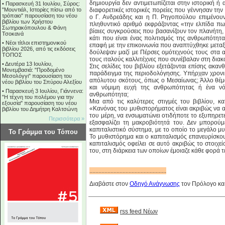
δημιουργία δεν αντιμετωπίζεται στην ιστορική ή 
•
Παρασκευή 31 Ιουλίου, Σύρος:
"Μουντιάλ, Ιστορίες πίσω από το
διαφορετικές ιστορικές πορείες που γέννησαν τη
τρόπαιο" παρουσίαση του νέου
ο Γ. Ανδρεάδης και η Π. Ρηγοπούλου επιμένουν 
βιβλίου των Χρήστου
πληθυντικό αριθμό εκφράζοντας «την ελπίδα πως
Σωτηρακόπουλου & Φάνη
βίαιες συγκρούσεις που βασανίζουν τον πλανήτη,
Τσοκανά
κάτι που είναι ένας πολιτισμός της ανθρωπότητ
•
Νέοι τίτλοι επιστημονικού
επαφή με την επικοινωνία που αναπτύχθηκε μεταξ
βιβλίου 2026, από τις εκδόσεις
δούλεψαν μαζί με Πέρσες ομότεχνούς τους στα α
ΤΟΠΟΣ
τους ιταλούς καλλιτέχνες που συνέβαλαν στη διακ
•
Δευτέρα 13 Ιουλίου,
Στις σελίδες του βιβλίου εξετάζονται επίσης ακα
Μονεμβασιά: "Προδομένο
παράδειγμα της περιοδολόγησης. Υπήρχαν χρονι
Μεσολόγγι" παρουσίαση του
απόλυτου σκότους, όπως ο Μεσαίωνας; Άλλο θέμα
νέου βιβλίου του Σπύρου Αλεξίου
και νόμιμη ευχή της ανθρωπότητας ή ένα νόμ
•
Παρασκευή 3 Ιουλίου, Γιάννενα:
ανθρωπότητα;
"Η τέχνη του πολέμου για την
Μια από τις καλύτερες στιγμές του βιβλίου, κ
εξουσία" παρουσίαση του νέου
«Κανόνας του μυθιστορήματος είναι ακριβώς να α
βιβλίου του Δημήτρη Καλτσώνη
του μέρη, να ενσωματώνει οτιδήποτε το εξυπηρετ
Περισσότερα »
εξασφαλίζει τη μακροβιότητά του. Δεν μπορού
καπιταλιστικό σύστημα, με το οποίο το μεγάλο μ
Το Γράμμα του Τόπου
Το μυθιστόρημα και ο καπιταλισμός επανευρίσκο
καπιταλισμός οφείλει σε αυτό ακριβώς το στοιχεί
του, στη διάρκεια των οποίων έμοιαζε κάθε φορά τ
...................................................
Διαβάστε στον
Οδηγό Ανάγνωσης
τον Πρόλογο και
rss feed Νέων