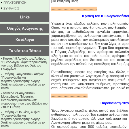
μια κεντρική θέση.
•
ΠΡΑΚΤΟΡΕΥΣΗ
•
ΣΥΝΑΨΕΙΣ
.....................................................
Κριτική του Κ.Γεωργουσόπο
Links
Υπάρχει
ένας κλάδος µελέτης των πολιτισµικών
Οπως και η ιστορία των θρησκειών, των θεσµών, 
Οδηγός Ανάγνωσης
κίνητρα, τα µεθοδολογικά εργαλεία ερµηνεί
χαρακτηρίζονται ως ανθρώπινα επιτεύγµατα, η Ι
Κατάλογοι
µέσα στον κυκεώνα τον πολιτισµικών καταθέσεων
αυτών των καταθέσεων και δεν είναι λίγες οι προ
του πολιτισµικού φαινοµένου. Τώρα δύο σηµαντικο
Τα νέα του Τόπου
ο Γιάγκος Ανδρεάδης, στον πρόσφατο πολυσέλ
«Ζητήµατα ιστορίας του πολιτισµού», πράγµατι 
•
Κυριακή 9 Αυγούστου, Άνδρος:
µεγάλες περιόδους του δυτικού και του ασιατι
"Ημερολόγιο Γάζας" παρουσίαση
σηµάδεψαν την ανθρώπινη συνείδηση και διαµόρφ
του νέου βιβλίου του Χρίστου
Γεωργάλα
Εντοπίζοντας µορφές της ιστορίας των ιδεών,
•
Τετάρτη 5 Αυγούστου, Αθήνα:
κλασικά και µοντέρνα, λογοτεχνικά, φιλοσοφικά κ
"Προπαγάνδα και
συχνά καθόρισαν την παγκόσµια πνευµατική α
παραπληροφόρηση" ο Άρης
ερωτήµατα και διαλεκτικά τιθέµενες προτάσε
Χατζηστεφάνου συνομιλεί με το
κοινό
σπουδάζουσα νεολαία ένα ευσύνοπτο, µεθοδικό και
•
Δευτέρα 24 Αυγούστου,
..........................................
Μονεμβασιά: "Μουσείο,
εκπαίδευση και κοινωνία"
Παρουσίαση στην
παρουσίαση του νέου βιβλίου του
Στάθη Γκότση
Ένας λιγότερο ακριβής τίτλος αυτού του βιβλίο
•
Τετάρτη 22 Ιουλίου, Αθήνα:
ανθρώπινου πολιτισμού. Του ενιαίου ανθρώπινου 
"Προπαγάνδα και
ξεκινάει από τον αρχαίο ελληνικό πολιτισμό και 
παραπληροφόρηση" ο Άρης
Χατζηστεφάνου συνομιλεί με το
Αναγέννηση φθάνει μέχρι τις μέρες μας.
κοινό
Οι περισσότερες από 500 σελίδες αποτελούν