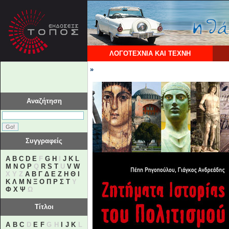
ΛΟΓΟΤΕΧΝΙΑ ΚΑΙ ΤΕΧΝΗ
»
Αναζήτηση
Συγγραφείς
A
B
C
D
E
F
G
H
I
J
K
L
M
N
O
P
Q
R
S
T
U
V
W
X Y Z
Α
Β
Γ
Δ
Ε
Ζ
Η
Θ
Ι
Κ
Λ
Μ
Ν
Ξ
Ο
Π
Ρ
Σ
Τ
Υ
Φ
Χ
Ψ
Ω
Τίτλοι
A
B
C
D
E
F
G H
I
J
K
L