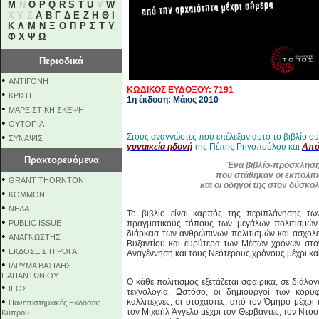
M
N
O
P
Q
R
S
T
U
V
W
X Y Z
Α
Β
Γ
Δ
Ε
Ζ
Η
Θ
Ι
Κ
Λ
Μ
Ν
Ξ
Ο
Π
Ρ
Σ
Τ
Υ
Φ
Χ
Ψ
Ω
Περιοδικά
•
ΑΝΤΙΓΟΝΗ
ΚΩΔΙΚΟΣ ΕΥΔΟΞΟΥ: 7191
•
ΚΡΙΣΗ
1η έκδοση: Μάιος 2010
•
ΜΑΡΞΙΣΤΙΚΗ ΣΚΕΨΗ
•
ΟΥΤΟΠΙΑ
•
Στους αναγνώστες που επέλεξαν αυτό το βιβλίο σ
ΣΥΝΑΨΙΣ
γυναικεία ηδονή
της Πέπης Ρηγοπούλου και
Από
Πρακτορευόμενα
Ένα βιβλίο-πρόσκληση
που στάθηκαν οι εκπολιτ
•
GRANT THORNTON
και οι οδηγοί της στον δύσκ
•
KOMMON
•
NEΔΑ
Το βιβλίο είναι καρπός της περιπλάνησης τω
•
PUBLIC ISSUE
πραγματικούς τόπους των μεγάλων πολιτισμών 
διάρκεια των ανθρώπινων πολιτισμών και ασχολεί
•
ΑΝΑΓΝΩΣΤΗΣ
Βυζαντίου και ευρύτερα των Μέσων χρόνων στον
•
ΕΚΔΟΣΕΙΣ ΠΙΡΟΓΑ
Αναγέννηση και τους Νεότερους χρόνους μέχρι και
•
ΙΔΡΥΜΑ ΒΑΣΙΛΗΣ
ΠΑΠΑΝΤΩΝΙΟΥ
Ο κάθε πολιτισμός εξετάζεται σφαιρικά, σε διάλογ
•
ΙΕΘΣ
τεχνολογία. Ωστόσο, οι δημιουργοί των κορυφα
•
καλλιτέχνες, οι στοχαστές, από τον Όμηρο μέχρι 
Πανεπιστημιακές Εκδόσεις
τον Μιχαήλ Άγγελο μέχρι τον Θερβάντες, τον Ντοσ
Κύπρου