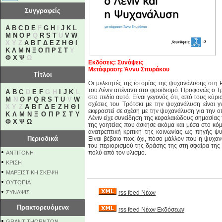
Συγγραφείς
A
B
C
D
E
F
G
H
I
J
K
L
M
N
O
P
Q
R
S
T
U
V
W
X Y Z
Α
Β
Γ
Δ
Ε
Ζ
Η
Θ
Ι
Κ
Λ
Μ
Ν
Ξ
Ο
Π
Ρ
Σ
Τ
Υ
Φ
Χ
Ψ
Ω
Εκδόσεις: Συνάψεις
Μετάφραση: Άννυ Σπυράκου
Τίτλοι
Οι μελετητές της ιστορίας της ψυχανάλυσης στη Ρ
του Λένιν απέναντι στο φροϊδισμό. Προφανώς ο Τ
A
B
C
D
E
F
G H
I
J
K
L
στο πεδίο αυτό. Είναι γεγονός ότι, από τους κύρ
M
N
O
P
Q
R
S
T
U
V
W
σχέσεις του Τρότσκι με την ψυχανάλυση είναι γ
X Y Z
Α
Β
Γ
Δ
Ε
Ζ
Η
Θ
Ι
εκφραστεί σε σχέση με την ψυχανάλυση για την ο
Κ
Λ
Μ
Ν
Ξ
Ο
Π
Ρ
Σ
Τ
Υ
Λένιν είχε συνείδηση της κεφαλαιώδους σημασίας 
Φ
Χ
Ψ
Ω
της γοητείας που άσκησε ακόμα και μέσα στο κόμμ
ανατρεπτική κριτική της κοινωνίας ως πηγής ψ
Περιοδικά
Είναι βέβαιο πως όχι, πόσο μάλλον που η ψυχα
του περιορισμού της δράσης της στη σφαίρα της
•
πολύ από τον υλισμό.
ΑΝΤΙΓΟΝΗ
•
ΚΡΙΣΗ
•
ΜΑΡΞΙΣΤΙΚΗ ΣΚΕΨΗ
•
ΟΥΤΟΠΙΑ
•
ΣΥΝΑΨΙΣ
rss feed Νέων
Πρακτορευόμενα
rss feed Νέων Εκδόσεων
•
GRANT THORNTON