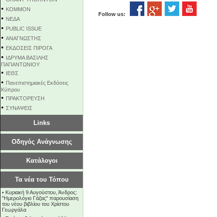
•
KOMMON
Follow us:
•
NEΔΑ
•
PUBLIC ISSUE
•
ΑΝΑΓΝΩΣΤΗΣ
•
ΕΚΔΟΣΕΙΣ ΠΙΡΟΓΑ
•
ΙΔΡΥΜΑ ΒΑΣΙΛΗΣ
ΠΑΠΑΝΤΩΝΙΟΥ
•
ΙΕΘΣ
•
Πανεπιστημιακές Εκδόσεις
Κύπρου
•
ΠΡΑΚΤΟΡΕΥΣΗ
•
ΣΥΝΑΨΕΙΣ
Links
Οδηγός Ανάγνωσης
Κατάλογοι
Τα νέα του Τόπου
•
Κυριακή 9 Αυγούστου, Άνδρος:
"Ημερολόγιο Γάζας" παρουσίαση
του νέου βιβλίου του Χρίστου
Γεωργάλα