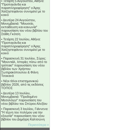
•
Τετάρτη 5 Αυγούστου, Αθήνα:
"Προπαγάνδα και
παραπληροφόρηση" ο Άρης
Χατζηστεφάνου συνομιλεί με το
κοινό
•
Δευτέρα 24 Αυγούστου,
Μονεμβασιά: "Μουσείο,
εκπαίδευση και κοινωνία"
παρουσίαση του νέου βιβλίου του
Στάθη Γκότση
•
Τετάρτη 22 Ιουλίου, Αθήνα:
"Προπαγάνδα και
παραπληροφόρηση" ο Άρης
Χατζηστεφάνου συνομιλεί με το
κοινό
•
Παρασκευή 31 Ιουλίου, Σύρος:
"Μουντιάλ, Ιστορίες πίσω από το
τρόπαιο" παρουσίαση του νέου
βιβλίου των Χρήστου
Σωτηρακόπουλου & Φάνη
Τσοκανά
•
Νέοι τίτλοι επιστημονικού
βιβλίου 2026, από τις εκδόσεις
ΤΟΠΟΣ
•
Δευτέρα 13 Ιουλίου,
Μονεμβασιά: "Προδομένο
Μεσολόγγι" παρουσίαση του
νέου βιβλίου του Σπύρου Αλεξίου
•
Παρασκευή 3 Ιουλίου, Γιάννενα:
"Η τέχνη του πολέμου για την
εξουσία" παρουσίαση του νέου
βιβλίου του Δημήτρη Καλτσώνη
Περισσότερα »