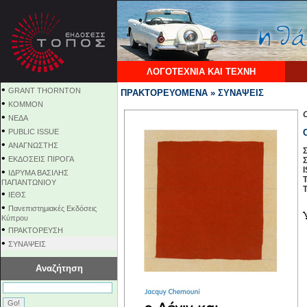
ΛΟΓΟΤΕΧΝΙΑ ΚΑΙ ΤΕΧΝΗ
•
GRANT THORNTON
ΠΡΑΚΤΟΡΕΥΟΜΕΝΑ » ΣΥΝΑΨΕΙΣ
•
KOMMON
•
NEΔΑ
•
PUBLIC ISSUE
•
ΑΝΑΓΝΩΣΤΗΣ
Σ
•
ΕΚΔΟΣΕΙΣ ΠΙΡΟΓΑ
•
ΙΔΡΥΜΑ ΒΑΣΙΛΗΣ
Τ
ΠΑΠΑΝΤΩΝΙΟΥ
Τ
•
ΙΕΘΣ
•
Πανεπιστημιακές Εκδόσεις
Κύπρου
•
ΠΡΑΚΤΟΡΕΥΣΗ
•
ΣΥΝΑΨΕΙΣ
Αναζήτηση