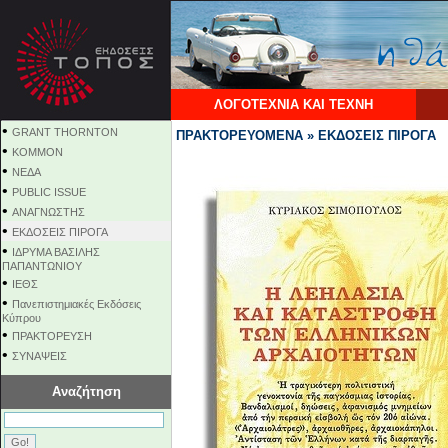
ΛΟΓΟΤΕΧΝΙΑ ΚΑΙ ΤΕΧΝΗ
•
GRANT THORNTON
ΠΡΑΚΤΟΡΕΥΟΜΕΝΑ » ΕΚΔΟΣΕΙΣ ΠΙΡΟΓΑ
•
KOMMON
•
NEΔΑ
•
PUBLIC ISSUE
•
ΑΝΑΓΝΩΣΤΗΣ
•
ΕΚΔΟΣΕΙΣ ΠΙΡΟΓΑ
•
ΙΔΡΥΜΑ ΒΑΣΙΛΗΣ
ΠΑΠΑΝΤΩΝΙΟΥ
•
ΙΕΘΣ
•
Πανεπιστημιακές Εκδόσεις
Κύπρου
•
ΠΡΑΚΤΟΡΕΥΣΗ
•
ΣΥΝΑΨΕΙΣ
Αναζήτηση