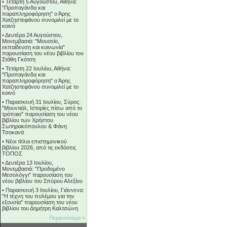
•
Τετάρτη 5 Αυγούστου, Αθήνα:
"Προπαγάνδα και
παραπληροφόρηση" ο Άρης
Χατζηστεφάνου συνομιλεί με το
κοινό
•
Δευτέρα 24 Αυγούστου,
Μονεμβασιά: "Μουσείο,
εκπαίδευση και κοινωνία"
παρουσίαση του νέου βιβλίου του
Στάθη Γκότση
•
Τετάρτη 22 Ιουλίου, Αθήνα:
"Προπαγάνδα και
παραπληροφόρηση" ο Άρης
Χατζηστεφάνου συνομιλεί με το
κοινό
•
Παρασκευή 31 Ιουλίου, Σύρος:
"Μουντιάλ, Ιστορίες πίσω από το
τρόπαιο" παρουσίαση του νέου
βιβλίου των Χρήστου
Σωτηρακόπουλου & Φάνη
Τσοκανά
•
Νέοι τίτλοι επιστημονικού
βιβλίου 2026, από τις εκδόσεις
ΤΟΠΟΣ
•
Δευτέρα 13 Ιουλίου,
Μονεμβασιά: "Προδομένο
Μεσολόγγι" παρουσίαση του
νέου βιβλίου του Σπύρου Αλεξίου
•
Παρασκευή 3 Ιουλίου, Γιάννενα:
"Η τέχνη του πολέμου για την
εξουσία" παρουσίαση του νέου
βιβλίου του Δημήτρη Καλτσώνη
Περισσότερα »