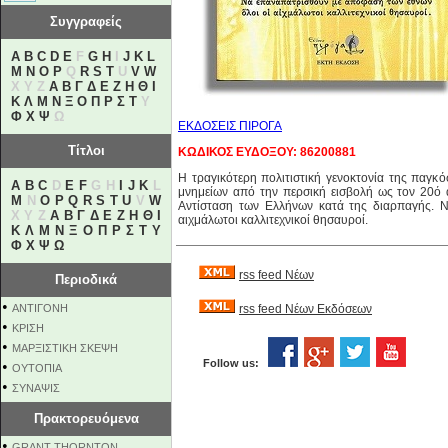
Συγγραφείς
A
B
C
D
E
F
G
H
I
J
K
L
M
N
O
P
Q
R
S
T
U
V
W
X Y Z
Α
Β
Γ
Δ
Ε
Ζ
Η
Θ
Ι
Κ
Λ
Μ
Ν
Ξ
Ο
Π
Ρ
Σ
Τ
Υ
Φ
Χ
Ψ
Ω
ΕΚΔΟΣΕΙΣ ΠΙΡΟΓΑ
Τίτλοι
ΚΩΔΙΚΟΣ ΕΥΔΟΞΟΥ: 86200881
Η τραγικότερη πολιτιστική γενοκτονία της παγκό
A
B
C
D
E
F
G H
I
J
K
L
μνημείων από την περσική εισβολή ως τον 20ό 
M
N
O
P
Q
R
S
T
U
V
W
Αντίσταση των Ελλήνων κατά της διαρπαγής. 
X Y Z
Α
Β
Γ
Δ
Ε
Ζ
Η
Θ
Ι
αιχμάλωτοι καλλιτεχνικοί θησαυροί.
Κ
Λ
Μ
Ν
Ξ
Ο
Π
Ρ
Σ
Τ
Υ
Φ
Χ
Ψ
Ω
rss feed Νέων
Περιοδικά
•
ΑΝΤΙΓΟΝΗ
rss feed Νέων Εκδόσεων
•
ΚΡΙΣΗ
•
ΜΑΡΞΙΣΤΙΚΗ ΣΚΕΨΗ
Follow us:
•
ΟΥΤΟΠΙΑ
•
ΣΥΝΑΨΙΣ
Πρακτορευόμενα
•
GRANT THORNTON