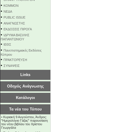
•
KOMMON
•
NEΔΑ
•
PUBLIC ISSUE
•
ΑΝΑΓΝΩΣΤΗΣ
•
ΕΚΔΟΣΕΙΣ ΠΙΡΟΓΑ
•
ΙΔΡΥΜΑ ΒΑΣΙΛΗΣ
ΠΑΠΑΝΤΩΝΙΟΥ
•
ΙΕΘΣ
•
Πανεπιστημιακές Εκδόσεις
Κύπρου
•
ΠΡΑΚΤΟΡΕΥΣΗ
•
ΣΥΝΑΨΕΙΣ
Links
Οδηγός Ανάγνωσης
Κατάλογοι
Τα νέα του Τόπου
•
Κυριακή 9 Αυγούστου, Άνδρος:
"Ημερολόγιο Γάζας" παρουσίαση
του νέου βιβλίου του Χρίστου
Γεωργάλα