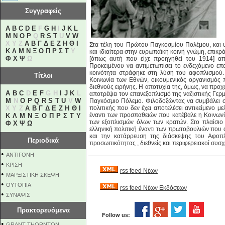
Συγγραφείς
A
B
C
D
E
F
G
H
I
J
K
L
M
N
O
P
Q
R
S
T
U
V
W
X Y Z
Α
Β
Γ
Δ
Ε
Ζ
Η
Θ
Ι
Στα τέλη του Πρώτου Παγκοσμίου Πολέμου, και 
Κ
Λ
Μ
Ν
Ξ
Ο
Π
Ρ
Σ
Τ
Υ
και ιδιαίτερα στην ευρωπαϊκή κοινή γνώμη, επικρ
Φ
Χ
Ψ
Ω
[όπως αυτή που είχε προηγηθεί του 1914] απ
Προκειμένου να αντιμετωπίσει το ενδεχόμενο ε
κοινότητα στράφηκε στη λύση του αφοπλισμού.
Τίτλοι
Κοινωνία των Εθνών, οικουμενικός οργανισμός
διεθνούς ειρήνης. Η αποτυχία της, όμως, να προ
A
B
C
D
E
F
G H
I
J
K
L
αποτρέψει τον επανεξοπλισμό της ναζιστικής Γερμ
M
N
O
P
Q
R
S
T
U
V
W
Παγκόσμιο Πόλεμο. Φιλοδοξώντας να συμβάλει σ
X Y Z
Α
Β
Γ
Δ
Ε
Ζ
Η
Θ
Ι
πολιτικής που δεν έχει αποτελέσει αντικείμενο μ
έναντι των προσπαθειών που κατέβαλε η Κοινωνί
Κ
Λ
Μ
Ν
Ξ
Ο
Π
Ρ
Σ
Τ
Υ
των εξοπλισμών όλων των κρατών. Στο πλαίσιο
Φ
Χ
Ψ
Ω
ελληνική πολιτική έναντι των πρωτοβουλιών που 
και την κατάρρευση της διάσκεψης του Αφοπλ
Περιοδικά
προσωπικότητας , διεθνείς και περιφερειακοί συσχ
•
ΑΝΤΙΓΟΝΗ
•
ΚΡΙΣΗ
rss feed Νέων
•
ΜΑΡΞΙΣΤΙΚΗ ΣΚΕΨΗ
•
ΟΥΤΟΠΙΑ
rss feed Νέων Εκδόσεων
•
ΣΥΝΑΨΙΣ
Πρακτορευόμενα
Follow us:
•
GRANT THORNTON