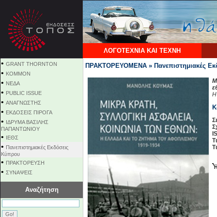
ΛΟΓΟΤΕΧΝΙΑ ΚΑΙ ΤΕΧΝΗ
•
GRANT THORNTON
ΠΡΑΚΤΟΡΕΥΟΜΕΝΑ » Πανεπιστημιακές Εκ
•
KOMMON
Μ
•
NEΔΑ
ε
•
PUBLIC ISSUE
H
•
ΑΝΑΓΝΩΣΤΗΣ
Κ
•
ΕΚΔΟΣΕΙΣ ΠΙΡΟΓΑ
Σ
•
ΙΔΡΥΜΑ ΒΑΣΙΛΗΣ
Σ
ΠΑΠΑΝΤΩΝΙΟΥ
I
•
ΙΕΘΣ
Τ
•
Τ
Πανεπιστημιακές Εκδόσεις
Κύπρου
•
ΠΡΑΚΤΟΡΕΥΣΗ
•
ΣΥΝΑΨΕΙΣ
Αναζήτηση