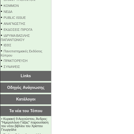
•
KOMMON
•
NEΔΑ
•
PUBLIC ISSUE
•
ΑΝΑΓΝΩΣΤΗΣ
•
ΕΚΔΟΣΕΙΣ ΠΙΡΟΓΑ
•
ΙΔΡΥΜΑ ΒΑΣΙΛΗΣ
ΠΑΠΑΝΤΩΝΙΟΥ
•
ΙΕΘΣ
•
Πανεπιστημιακές Εκδόσεις
Κύπρου
•
ΠΡΑΚΤΟΡΕΥΣΗ
•
ΣΥΝΑΨΕΙΣ
Links
Οδηγός Ανάγνωσης
Κατάλογοι
Τα νέα του Τόπου
•
Κυριακή 9 Αυγούστου, Άνδρος:
"Ημερολόγιο Γάζας" παρουσίαση
του νέου βιβλίου του Χρίστου
Γεωργάλα