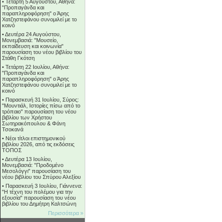
•
Τετάρτη 5 Αυγούστου, Αθήνα:
"Προπαγάνδα και
παραπληροφόρηση" ο Άρης
Χατζηστεφάνου συνομιλεί με το
κοινό
•
Δευτέρα 24 Αυγούστου,
Μονεμβασιά: "Μουσείο,
εκπαίδευση και κοινωνία"
παρουσίαση του νέου βιβλίου του
Στάθη Γκότση
•
Τετάρτη 22 Ιουλίου, Αθήνα:
"Προπαγάνδα και
παραπληροφόρηση" ο Άρης
Χατζηστεφάνου συνομιλεί με το
κοινό
•
Παρασκευή 31 Ιουλίου, Σύρος:
"Μουντιάλ, Ιστορίες πίσω από το
τρόπαιο" παρουσίαση του νέου
βιβλίου των Χρήστου
Σωτηρακόπουλου & Φάνη
Τσοκανά
•
Νέοι τίτλοι επιστημονικού
βιβλίου 2026, από τις εκδόσεις
ΤΟΠΟΣ
•
Δευτέρα 13 Ιουλίου,
Μονεμβασιά: "Προδομένο
Μεσολόγγι" παρουσίαση του
νέου βιβλίου του Σπύρου Αλεξίου
•
Παρασκευή 3 Ιουλίου, Γιάννενα:
"Η τέχνη του πολέμου για την
εξουσία" παρουσίαση του νέου
βιβλίου του Δημήτρη Καλτσώνη
Περισσότερα »