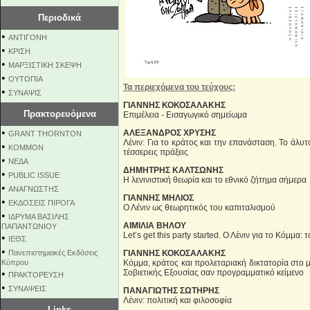
Περιοδικά
•
ΑΝΤΙΓΟΝΗ
•
ΚΡΙΣΗ
•
ΜΑΡΞΙΣΤΙΚΗ ΣΚΕΨΗ
•
ΟΥΤΟΠΙΑ
Τα περιεχόμενα του τεύχους:
•
ΣΥΝΑΨΙΣ
ΓΙΑΝΝΗΣ ΚΟΚΟΣΑΛΑΚΗΣ
Πρακτορευόμενα
Επιμέλεια - Εισαγωγικό σημείωμα
•
ΑΛΕΞΑΝΔΡΟΣ ΧΡΥΣΗΣ
GRANT THORNTON
Λένιν: Για το κράτος και την επανάσταση. Το άλυτ
•
KOMMON
τέσσερεις πράξεις
•
NEΔΑ
ΔΗΜΗΤΡΗΣ ΚΑΛΤΣΩΝΗΣ
•
PUBLIC ISSUE
Η λενινιστική θεωρία και το εθνικό ζήτημα σήμερα
•
ΑΝΑΓΝΩΣΤΗΣ
ΓΙΑΝΝΗΣ ΜΗΛΙΟΣ
•
ΕΚΔΟΣΕΙΣ ΠΙΡΟΓΑ
Ο Λένιν ως θεωρητικός του καπιταλισμού
•
ΙΔΡΥΜΑ ΒΑΣΙΛΗΣ
ΑΙΜΙΛΙΑ ΒΗΛΟΥ
ΠΑΠΑΝΤΩΝΙΟΥ
Let’s get this party started. Ο Λένιν για το Κόμμ
•
ΙΕΘΣ
•
Πανεπιστημιακές Εκδόσεις
ΓΙΑΝΝΗΣ ΚΟΚΟΣΑΛΑΚΗΣ
Κύπρου
Κόμμα, κράτος και προλεταριακή δικτατορία στο 
•
Σοβιετικής Εξουσίας σαν προγραμματικό κείμενο
ΠΡΑΚΤΟΡΕΥΣΗ
•
ΣΥΝΑΨΕΙΣ
ΠΑΝΑΓΙΩΤΗΣ ΣΩΤΗΡΗΣ
Λένιν: πολιτική και φιλοσοφία
Links