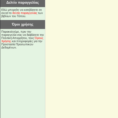
Δελτίο παραγγελίας
Εδώ μπορείτε να κατεβάσετε σε
excel το
δελτίο παραγγελίας
των
βιβλίων του Τόπου.
Όροι χρήσης
Παρακαλούμε, πριν την
παραγγελία σας να διαβάσετε την
Πολιτική Απορρήτου, τους
Όρους
Χρήσης
και πληροφορίες για την
Προστασία Προσωπικών
Δεδομένων.