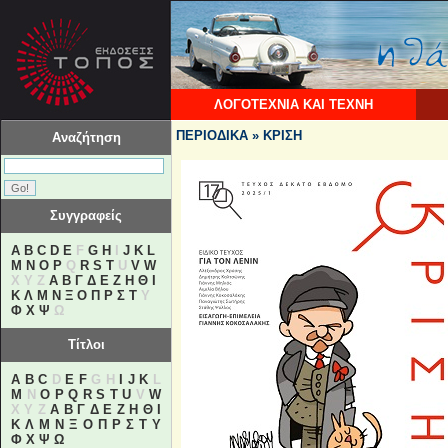
ΛΟΓΟΤΕΧΝΙΑ ΚΑΙ ΤΕΧΝΗ
ΠΕΡΙΟΔΙΚΑ » ΚΡΙΣΗ
Αναζήτηση
Συγγραφείς
A
B
C
D
E
F
G
H
I
J
K
L
M
N
O
P
Q
R
S
T
U
V
W
X Y Z
Α
Β
Γ
Δ
Ε
Ζ
Η
Θ
Ι
Κ
Λ
Μ
Ν
Ξ
Ο
Π
Ρ
Σ
Τ
Υ
Φ
Χ
Ψ
Ω
Τίτλοι
A
B
C
D
E
F
G H
I
J
K
L
M
N
O
P
Q
R
S
T
U
V
W
X Y Z
Α
Β
Γ
Δ
Ε
Ζ
Η
Θ
Ι
Κ
Λ
Μ
Ν
Ξ
Ο
Π
Ρ
Σ
Τ
Υ
Φ
Χ
Ψ
Ω