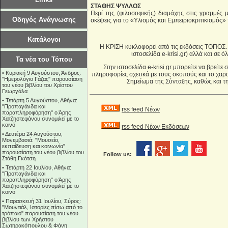
ΣΤΑΘΗΣ ΨΥΛΛΟΣ
Περί της (φιλοσοφικής) διαμάχης στις γραμμές 
Οδηγός Ανάγνωσης
σκέψεις για το «Υλισμός και Εμπειριοκριτικισμός» 
Κατάλογοι
Η ΚΡΙΣΗ κυκλοφορεί από τις εκδόσεις ΤΟΠΟΣ. Δ
ιστοσελίδα e-krisi.gr) αλλά και σε 
Τα νέα του Τόπου
Στην ιστοσελίδα e-krisi.gr μπορείτε να βρείτε 
•
Κυριακή 9 Αυγούστου, Άνδρος:
πληροφορίες σχετικά με τους σκοπούς και το χαρ
"Ημερολόγιο Γάζας" παρουσίαση
Σημείωμα της Σύνταξης, καθώς και 
του νέου βιβλίου του Χρίστου
Γεωργάλα
•
Τετάρτη 5 Αυγούστου, Αθήνα:
"Προπαγάνδα και
rss feed Νέων
παραπληροφόρηση" ο Άρης
Χατζηστεφάνου συνομιλεί με το
κοινό
rss feed Νέων Εκδόσεων
•
Δευτέρα 24 Αυγούστου,
Μονεμβασιά: "Μουσείο,
εκπαίδευση και κοινωνία"
παρουσίαση του νέου βιβλίου του
Follow us:
Στάθη Γκότση
•
Τετάρτη 22 Ιουλίου, Αθήνα:
"Προπαγάνδα και
παραπληροφόρηση" ο Άρης
Χατζηστεφάνου συνομιλεί με το
κοινό
•
Παρασκευή 31 Ιουλίου, Σύρος:
"Μουντιάλ, Ιστορίες πίσω από το
τρόπαιο" παρουσίαση του νέου
βιβλίου των Χρήστου
Σωτηρακόπουλου & Φάνη