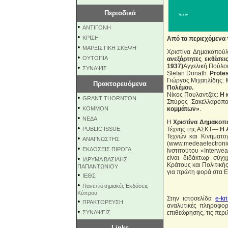
Περιοδικά
•
ΑΝΤΙΓΟΝΗ
•
ΚΡΙΣΗ
Aπό τα περιεχόμενα 
•
ΜΑΡΞΙΣΤΙΚΗ ΣΚΕΨΗ
Χριστίνα Δημακοπού
•
ΟΥΤΟΠΙΑ
ανεξάρτητες εκθέσε
1937)
Αγγελική Πούλο
•
ΣΥΝΑΨΙΣ
Stefan Donath:
Protest
Γιώργος Μιχαηλίδης:
Πρακτορευόμενα
Πολέμου.
Νίκος Πουλαντζάς:
Η 
•
GRANT THORNTON
Σπύρος Σακελλαρόπ
•
KOMMON
κομμάτων»
.
•
NEΔΑ
Η
Χριστίνα Δημακοπ
•
PUBLIC ISSUE
Τέχνης της ΑΣΚΤ—
Η 
Τεχνών και Κινηματο
•
ΑΝΑΓΝΩΣΤΗΣ
(www.medeaelectron
•
ΕΚΔΟΣΕΙΣ ΠΙΡΟΓΑ
Ινστιτούτου «Interwea
•
είναι διδάκτωρ σύγ
ΙΔΡΥΜΑ ΒΑΣΙΛΗΣ
Κράτους και Πολιτική
ΠΑΠΑΝΤΩΝΙΟΥ
για πρώτη φορά στα Ε
•
ΙΕΘΣ
•
Πανεπιστημιακές Εκδόσεις
Κύπρου
Στην ιστοσελίδα
e-kri
•
ΠΡΑΚΤΟΡΕΥΣΗ
αναλυτικές πληροφορ
•
ΣΥΝΑΨΕΙΣ
επιθεώρησης, τις περ
Links