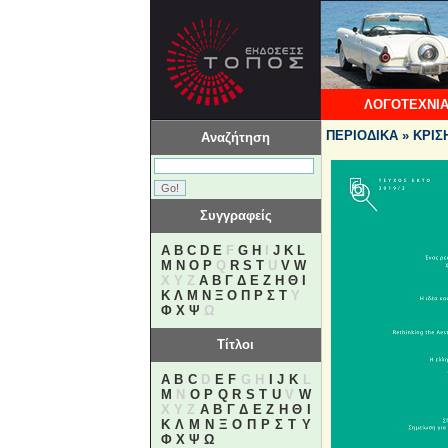
ΛΟΓΟΤΕΧΝΙΑ
ΠΕΡΙΟΔΙΚΑ » ΚΡΙΣ
Αναζήτηση
Συγγραφείς
A
B
C
D
E
F
G
H
I
J
K
L
M
N
O
P
Q
R
S
T
U
V
W
X Y Z
Α
Β
Γ
Δ
Ε
Ζ
Η
Θ
Ι
Κ
Λ
Μ
Ν
Ξ
Ο
Π
Ρ
Σ
Τ
Υ
Φ
Χ
Ψ
Ω
Τίτλοι
A
B
C
D
E
F
G H
I
J
K
L
M
N
O
P
Q
R
S
T
U
V
W
X Y Z
Α
Β
Γ
Δ
Ε
Ζ
Η
Θ
Ι
Κ
Λ
Μ
Ν
Ξ
Ο
Π
Ρ
Σ
Τ
Υ
Φ
Χ
Ψ
Ω