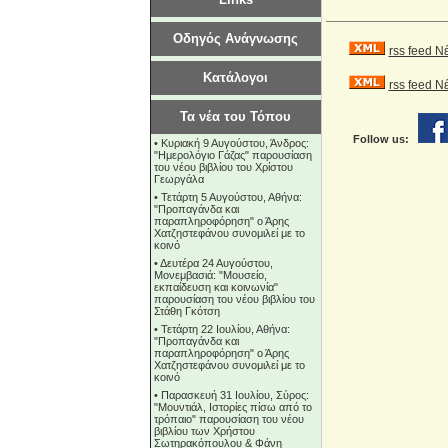
Οδηγός Ανάγνωσης
rss feed Ν
Κατάλογοι
rss feed 
Τα νέα του Τόπου
Follow us:
•
Κυριακή 9 Αυγούστου, Άνδρος:
"Ημερολόγιο Γάζας" παρουσίαση
του νέου βιβλίου του Χρίστου
Γεωργάλα
•
Τετάρτη 5 Αυγούστου, Αθήνα:
"Προπαγάνδα και
παραπληροφόρηση" ο Άρης
Χατζηστεφάνου συνομιλεί με το
κοινό
•
Δευτέρα 24 Αυγούστου,
Μονεμβασιά: "Μουσείο,
εκπαίδευση και κοινωνία"
παρουσίαση του νέου βιβλίου του
Στάθη Γκότση
•
Τετάρτη 22 Ιουλίου, Αθήνα:
"Προπαγάνδα και
παραπληροφόρηση" ο Άρης
Χατζηστεφάνου συνομιλεί με το
κοινό
•
Παρασκευή 31 Ιουλίου, Σύρος:
"Μουντιάλ, Ιστορίες πίσω από το
τρόπαιο" παρουσίαση του νέου
βιβλίου των Χρήστου
Σωτηρακόπουλου & Φάνη