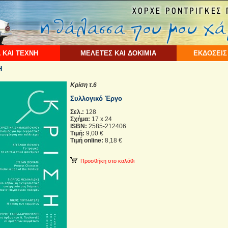
 ΚΑΙ ΤΕΧΝΗ
ΜΕΛΕΤΕΣ ΚΑΙ ΔΟΚΙΜΙΑ
ΕΚΔΟΣΕΙΣ
Η
Κρίση τ.6
Συλλογικό Έργο
Σελ.:
128
Σχήμα:
17 x 24
ISBN:
2585-212406
Τιμή:
9,00 €
Τιμή online:
8,18 €
Προσθήκη στο καλάθι