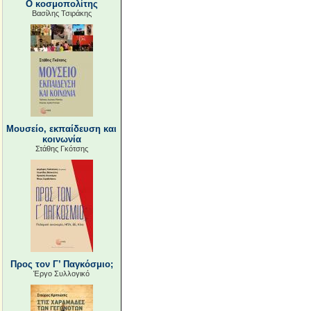
Ο κοσμοπολίτης
Βασίλης Τσιράκης
Μουσείο, εκπαίδευση και
κοινωνία
Στάθης Γκότσης
Προς τον Γ’ Παγκόσμιο;
Έργο Συλλογικό