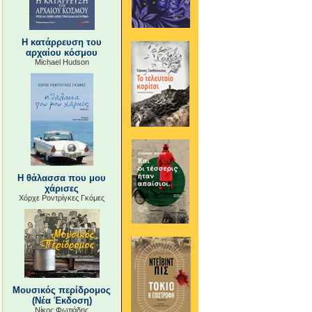
Η κατάρρευση του
αρχαίου κόσμου
Michael Hudson
Η θάλασσα που μου
χάρισες
Χόρχε Ροντρίγκες Γκόμες
Μουσικός περίδρομος
(Νέα Έκδοση)
Νίκος Φωτιάδης