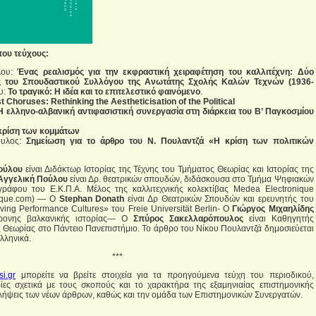
του τεύχους:
λου:
Ένας ρεαλισμός για την εκφραστική χειραφέτηση του καλλιτέχνη: Δύο
ις του Σπουδαστικού Συλλόγου της Ανωτάτης Σχολής Καλών Τεχνών (1936-
υ:
Το τραγικό: Η ιδέα και το επιτελεστικό φαινόμενο
.
 Choruses: Rethinking the Aestheticisation of the Political
Η ελληνο-αλβανική αντιφασιστική συνεργασία στη διάρκεια του Β’ Παγκοσμίου
κρίση των κομμάτων
ουλος:
Σημείωση για το άρθρο του Ν. Πουλαντζά «Η κρίση των πολιτικών
ούλου
είναι Διδάκτωρ Ιστορίας της Τέχνης του Τμήματος Θεωρίας και Ιστορίας της
Αγγελική Πούλου
είναι Δρ. θεατρικών σπουδών, διδάσκουσα στο Τμήμα Ψηφιακών
γράφου του Ε.Κ.Π.Α. Μέλος της καλλιτεχνικής κολεκτίβας Medea Electronique
ique.com) — O
Stephan Donath
είναι Δρ Θεατρικών Σπουδών και ερευνητής του
ving Performance Cultures» του Freie Universität Berlin- Ο
Γιώργος Μιχαηλίδης
χρονης βαλκανικής ιστορίας— Ο
Σπύρος Σακελλαρόπουλος
είναι Καθηγητής
ς Θεωρίας στο Πάντειο Πανεπιστήμιο. Το άρθρο του Νίκου Πουλαντζά δημοσιεύεται
λληνικά.
***
si.gr
μπορείτε να βρείτε στοιχεία για τα προηγούμενα τεύχη του περιοδικού,
ίες σχετικά με τους σκοπούς και το χαρακτήρα της εξαμηνιαίας επιστημονικής
ιλήψεις των νέων άρθρων, καθώς και την ομάδα των Επιστημονικών Συνεργατών.