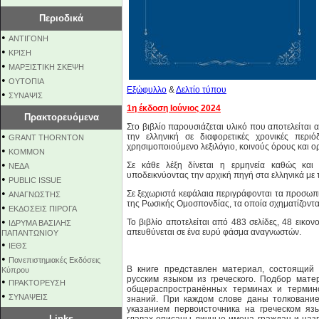
Περιοδικά
•
ΑΝΤΙΓΟΝΗ
•
ΚΡΙΣΗ
•
ΜΑΡΞΙΣΤΙΚΗ ΣΚΕΨΗ
•
ΟΥΤΟΠΙΑ
Εξώφυλλο
&
Δελτίο τύπου
•
ΣΥΝΑΨΙΣ
1η έκδοση Ιούνιος 2024
Πρακτορευόμενα
Στο βιβλίο παρουσιάζεται υλικό που αποτελείται
•
την ελληνική σε διαφορετικές χρονικές περι
GRANT THORNTON
χρησιμοποιούμενο λεξιλόγιο, κοινούς όρους και 
•
KOMMON
•
Σε κάθε λέξη δίνεται η ερμηνεία καθώς και 
NEΔΑ
υποδεικνύοντας την αρχική πηγή στα ελληνικά με 
•
PUBLIC ISSUE
•
Σε ξεχωριστά κεφάλαια περιγράφονται τα προσωπ
ΑΝΑΓΝΩΣΤΗΣ
της Ρωσικής Ομοσπονδίας, τα οποία σχηματίζονται 
•
ΕΚΔΟΣΕΙΣ ΠΙΡΟΓΑ
•
Το βιβλίο αποτελείται από 483 σελίδες, 48 εικο
ΙΔΡΥΜΑ ΒΑΣΙΛΗΣ
απευθύνεται σε ένα ευρύ φάσμα αναγνωστών.
ΠΑΠΑΝΤΩΝΙΟΥ
•
ΙΕΘΣ
•
Πανεπιστημιακές Εκδόσεις
В книге представлен материал, состоящий
Κύπρου
русским языком из греческого. Подбор мате
•
ΠΡΑΚΤΟΡΕΥΣΗ
общераспространённых терминах и термино
•
ΣΥΝΑΨΕΙΣ
знаний. При каждом слове даны толкование
указанием первоисточника на греческом яз
Links