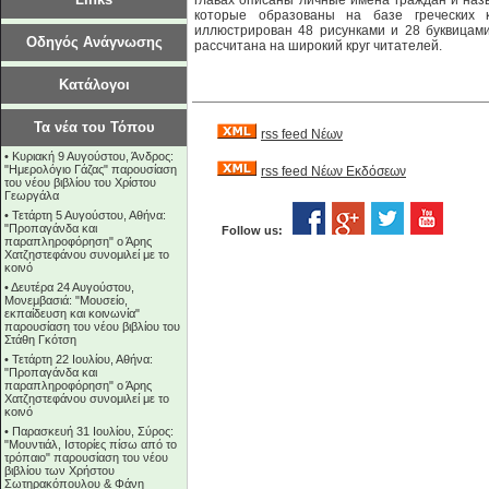
главах описаны личные имена граждан и наз
которые образованы на базе греческих 
иллюстрирован 48 рисунками и 28 буквицами
Οδηγός Ανάγνωσης
рассчитана на широкий круг читателей.
Κατάλογοι
Τα νέα του Τόπου
rss feed Νέων
•
Κυριακή 9 Αυγούστου, Άνδρος:
"Ημερολόγιο Γάζας" παρουσίαση
rss feed Νέων Εκδόσεων
του νέου βιβλίου του Χρίστου
Γεωργάλα
•
Τετάρτη 5 Αυγούστου, Αθήνα:
"Προπαγάνδα και
Follow us:
παραπληροφόρηση" ο Άρης
Χατζηστεφάνου συνομιλεί με το
κοινό
•
Δευτέρα 24 Αυγούστου,
Μονεμβασιά: "Μουσείο,
εκπαίδευση και κοινωνία"
παρουσίαση του νέου βιβλίου του
Στάθη Γκότση
•
Τετάρτη 22 Ιουλίου, Αθήνα:
"Προπαγάνδα και
παραπληροφόρηση" ο Άρης
Χατζηστεφάνου συνομιλεί με το
κοινό
•
Παρασκευή 31 Ιουλίου, Σύρος:
"Μουντιάλ, Ιστορίες πίσω από το
τρόπαιο" παρουσίαση του νέου
βιβλίου των Χρήστου
Σωτηρακόπουλου & Φάνη