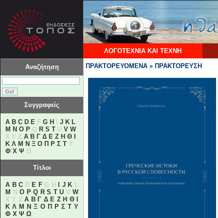
ΛΟΓΟΤΕΧΝΙΑ ΚΑΙ ΤΕΧΝΗ
ΠΡΑΚΤΟΡΕΥΟΜΕΝΑ » ΠΡΑΚΤΟΡΕΥΣΗ
Αναζήτηση
Συγγραφείς
A
B
C
D
E
F
G
H
I
J
K
L
M
N
O
P
Q
R
S
T
U
V
W
X Y Z
Α
Β
Γ
Δ
Ε
Ζ
Η
Θ
Ι
Κ
Λ
Μ
Ν
Ξ
Ο
Π
Ρ
Σ
Τ
Υ
Φ
Χ
Ψ
Ω
Τίτλοι
A
B
C
D
E
F
G H
I
J
K
L
M
N
O
P
Q
R
S
T
U
V
W
X Y Z
Α
Β
Γ
Δ
Ε
Ζ
Η
Θ
Ι
Κ
Λ
Μ
Ν
Ξ
Ο
Π
Ρ
Σ
Τ
Υ
Φ
Χ
Ψ
Ω