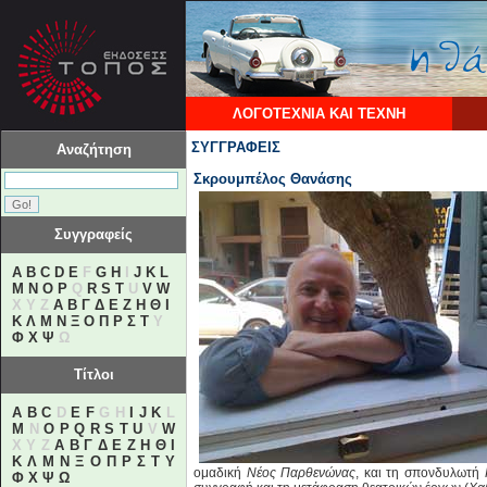
ΛΟΓΟΤΕΧΝΙΑ ΚΑΙ ΤΕΧΝΗ
ΣΥΓΓΡΑΦΕΙΣ
Αναζήτηση
Σκρουμπέλος Θανάσης
Συγγραφείς
A
B
C
D
E
F
G
H
I
J
K
L
M
N
O
P
Q
R
S
T
U
V
W
X Y Z
Α
Β
Γ
Δ
Ε
Ζ
Η
Θ
Ι
Κ
Λ
Μ
Ν
Ξ
Ο
Π
Ρ
Σ
Τ
Υ
Φ
Χ
Ψ
Ω
Τίτλοι
A
B
C
D
E
F
G H
I
J
K
L
M
N
O
P
Q
R
S
T
U
V
W
X Y Z
Α
Β
Γ
Δ
Ε
Ζ
Η
Θ
Ι
Κ
Λ
Μ
Ν
Ξ
Ο
Π
Ρ
Σ
Τ
Υ
ομαδική
Νέος Παρθενώνας
, και τη σπονδυλωτή
Φ
Χ
Ψ
Ω