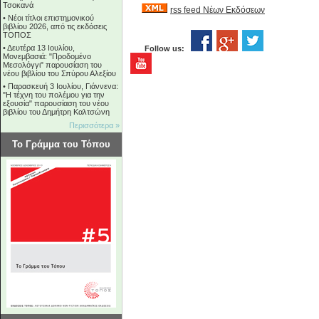
Τσοκανά
rss feed Νέων Εκδόσεων
•
Νέοι τίτλοι επιστημονικού
βιβλίου 2026, από τις εκδόσεις
ΤΟΠΟΣ
•
Δευτέρα 13 Ιουλίου,
Follow us:
Μονεμβασιά: "Προδομένο
Μεσολόγγι" παρουσίαση του
νέου βιβλίου του Σπύρου Αλεξίου
•
Παρασκευή 3 Ιουλίου, Γιάννενα:
"Η τέχνη του πολέμου για την
εξουσία" παρουσίαση του νέου
βιβλίου του Δημήτρη Καλτσώνη
Περισσότερα »
Το Γράμμα του Τόπου