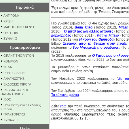
συγγραφή και τη μετάφραση θεατρικών έργων (
Χα
Περιοδικά
Έχει εκλεγεί αρκετές φορές μέλος του Διοικητι
είναι από τα ιδρυτικά μέλη της Ένωσης Σεναριογ
•
ΑΝΤΙΓΟΝΗ
•
ΚΡΙΣΗ
Πιο γνωστά βιβλία του:
Ο Αϊ-Γιώργης των Γραικώ
•
ΜΑΡΞΙΣΤΙΚΗ ΣΚΕΨΗ
Τόπος 2016),
Bella Ciao
(Τόπος 2012),
Μπλε 
2016),
Ο μπαλτάς και άλλες ιστορίες
(Τόπος 
•
ΟΥΤΟΠΙΑ
βαρκάρηδες
(Τόπος 2011) ,
Kατίνα Μπέλο
(Τόπο
•
ΣΥΝΑΨΙΣ
(Τόπος 2012) και
Η κόρη του Οιδίποδα
(Τόπος 20
βιβλίο
Σενάριο: από τη θεωρία στην πράξη
Πρακτορευόμενα
αθλητισμό
το
Του Μπούκοβι την ομαδάρα...
(Τόπ
(2022).
•
Το 2018 κυκλοφόρησε το
Ο Γάτος μου ο κλόουν
GRANT THORNTON
εικονογράφησε ο ίδιος και το 2022 το δεύτερο παι
•
KOMMON
•
Το μυθιστόρημα
Μπλε καστόρινα παπούτσια
NEΔΑ
σκηνοθεσία Θανάση Ζερίτη.
•
PUBLIC ISSUE
•
Τον Νοέμβριο 2023 κυκλοφόρησε το "
Σα μα
ΑΝΑΓΝΩΣΤΗΣ
εμπνευσμένες από ρεμπέτικα και λαϊκά τραγούδια,
•
ΕΚΔΟΣΕΙΣ ΠΙΡΟΓΑ
•
ΙΔΡΥΜΑ ΒΑΣΙΛΗΣ
Τον Σεπτέμβριο του 2024 κυκλοφόρησε επίσης το
ΠΑΠΑΝΤΩΝΙΟΥ
Τα κόκκινα χρόνια
.
•
ΙΕΘΣ
•
Πανεπιστημιακές Εκδόσεις
Δείτε
εδώ
την πολύ ενδιαφέρουσα συνέντευξη τ
Κύπρου
απαντήσεις του στο "ερωτηματολόγιο του Προυστ
•
άρθρο
Θανάσης Σκρουμπέλος ''Στις αλάνες
ΠΡΑΚΤΟΡΕΥΣΗ
(
stokokkino.gr,
05.12.15)
•
ΣΥΝΑΨΕΙΣ
Links