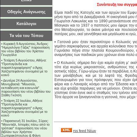
Συνέντευξη του συγγραφ
Οδηγός Ανάγνωσης
Είμαι παιδί της Κατοχής και των αρχών του Εμφ
μήνα πριν από τα Δεκεμβριανά. Η οικογένειά μου
Γεωργίτσι Λακωνίας και το 1890 μετανάστευσε στ
Κατάλογοι
Μίσιγκαν και το 1937 ο παππούς μου έφερε την ο
στο Μεταξουργείο, το έκανε μάντρα και πουλούσε
πατέρας μου, εκεί γεννήθηκα και μεγάλωσα κι εγώ
Τα νέα του Τόπου
• Γειτονιά μου ήταν περισσότερο ο Κολωνός για
•
Κυριακή 9 Αυγούστου, Άνδρος:
γεμάτο σαρκοφάγους και αρχαία κολονάκια που τα
"Ημερολόγιο Γάζας" παρουσίαση
Γυμνάσιο πήγα στην πλατεία Κουμουνδούρου, σ
του νέου βιβλίου του Χρίστου
αναμνήσεις των παιδικών μου χρόνων είναι πολύ ε
Γεωργάλα
•
Τετάρτη 5 Αυγούστου, Αθήνα:
• Ο Κολωνός σήμερα δεν έχει καμία σχέση μ’ εκε
"Προπαγάνδα και
τότε είχε κυρίως μικροαστούς, ανθρώπους της ε
παραπληροφόρηση" ο Άρης
αστικής τάξης. Γύρω-γύρω ήταν τα περιβόλια, η Κ
Χατζηστεφάνου συνομιλεί με το
κοινό
των μανάβηδων, και με τα λεφτά της Φρειδερί
Εσταυρωμένο για τους πρόσφυγες που είχαν έρθε
•
Δευτέρα 24 Αυγούστου,
φέρει και ο Λαναράς κόσμο από την Έδεσσα και
Μονεμβασιά: "Μουσείο,
εκπαίδευση και κοινωνία"
και είχε φτιάξει παράγκες για να μείνουν. Οπότε
παρουσίαση του νέου βιβλίου του
χτίστηκε όταν έγινε εκεί ο σταθμός του τρένου 
Στάθη Γκότση
Τότε άρχισε να ξαναγεννιέται η γειτονιά, που μέχρι
•
Τετάρτη 22 Ιουλίου, Αθήνα:
"Προπαγάνδα και
παραπληροφόρηση" ο Άρης
Χατζηστεφάνου συνομιλεί με το
κοινό
•
Παρασκευή 31 Ιουλίου, Σύρος:
"Μουντιάλ, Ιστορίες πίσω από το
τρόπαιο" παρουσίαση του νέου
rss feed Νέων
βιβλίου των Χρήστου
Σωτηρακόπουλου & Φάνη