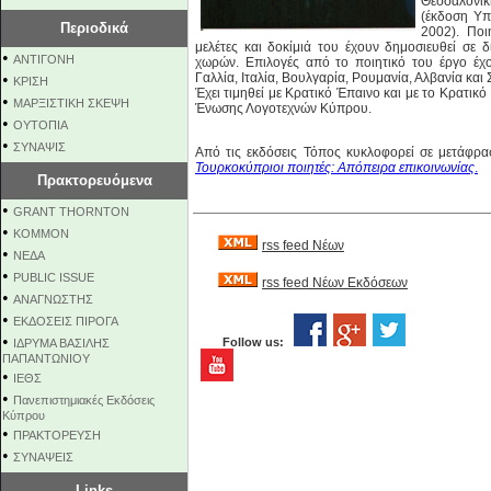
Θεσσαλονί
(έκδοση Υπ
Περιοδικά
2002). Ποι
μελέτες και δοκίμιά του έχουν δημοσιευθεί σε
•
ΑΝΤΙΓΟΝΗ
χωρών. Επιλογές από το ποιητικό του έργο έχο
•
Γαλλία, Ιταλία, Βουλγαρία, Ρουμανία, Αλβανία και 
ΚΡΙΣΗ
Έχει τιμηθεί με Κρατικό Έπαινο και με το Κρατικ
•
ΜΑΡΞΙΣΤΙΚΗ ΣΚΕΨΗ
Ένωσης Λογοτεχνών Κύπρου.
•
ΟΥΤΟΠΙΑ
•
ΣΥΝΑΨΙΣ
Από τις εκδόσεις Τόπος κυκλοφορεί σε μετάφρα
Τουρκοκύπριοι ποιητές: Απόπειρα επικοινωνίας
.
Πρακτορευόμενα
•
GRANT THORNTON
•
KOMMON
rss feed Νέων
•
NEΔΑ
•
PUBLIC ISSUE
rss feed Νέων Εκδόσεων
•
ΑΝΑΓΝΩΣΤΗΣ
•
ΕΚΔΟΣΕΙΣ ΠΙΡΟΓΑ
•
Follow us:
ΙΔΡΥΜΑ ΒΑΣΙΛΗΣ
ΠΑΠΑΝΤΩΝΙΟΥ
•
ΙΕΘΣ
•
Πανεπιστημιακές Εκδόσεις
Κύπρου
•
ΠΡΑΚΤΟΡΕΥΣΗ
•
ΣΥΝΑΨΕΙΣ
Links