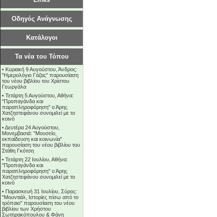
Οδηγός Ανάγνωσης
Κατάλογοι
Τα νέα του Τόπου
•
Κυριακή 9 Αυγούστου, Άνδρος:
"Ημερολόγιο Γάζας" παρουσίαση
του νέου βιβλίου του Χρίστου
Γεωργάλα
•
Τετάρτη 5 Αυγούστου, Αθήνα:
"Προπαγάνδα και
παραπληροφόρηση" ο Άρης
Χατζηστεφάνου συνομιλεί με το
κοινό
•
Δευτέρα 24 Αυγούστου,
Μονεμβασιά: "Μουσείο,
εκπαίδευση και κοινωνία"
παρουσίαση του νέου βιβλίου του
Στάθη Γκότση
•
Τετάρτη 22 Ιουλίου, Αθήνα:
"Προπαγάνδα και
παραπληροφόρηση" ο Άρης
Χατζηστεφάνου συνομιλεί με το
κοινό
•
Παρασκευή 31 Ιουλίου, Σύρος:
"Μουντιάλ, Ιστορίες πίσω από το
τρόπαιο" παρουσίαση του νέου
βιβλίου των Χρήστου
Σωτηρακόπουλου & Φάνη