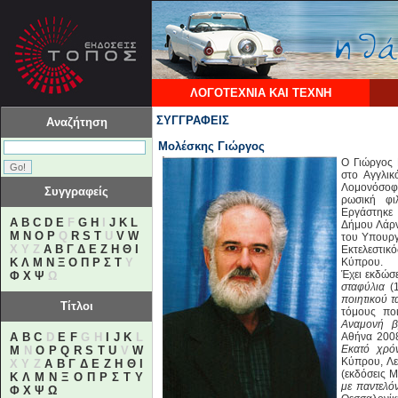
ΛΟΓΟΤΕΧΝΙΑ ΚΑΙ ΤΕΧΝΗ
ΣΥΓΓΡΑΦΕΙΣ
Αναζήτηση
Μολέσκης Γιώργος
Ο Γιώργος 
στο Αγγλικ
Λομονόσοφ
Συγγραφείς
ρωσική φι
Εργάστηκε
A
B
C
D
E
F
G
H
I
J
K
L
Δήμου Λάρνα
M
N
O
P
Q
R
S
T
U
V
W
του Υπουργ
X Y Z
Α
Β
Γ
Δ
Ε
Ζ
Η
Θ
Ι
Εκτελεστι
Κ
Λ
Μ
Ν
Ξ
Ο
Π
Ρ
Σ
Τ
Υ
Κύπρου.
Έχει εκδώσ
Φ
Χ
Ψ
Ω
σταφύλια
(
ποιητικού τ
Τίτλοι
τόμους πο
Αναμονή β
A
B
C
D
E
F
G H
I
J
K
L
Αθήνα 2008
Εκατό χρό
M
N
O
P
Q
R
S
T
U
V
W
Κύπρου, Λ
X Y Z
Α
Β
Γ
Δ
Ε
Ζ
Η
Θ
Ι
(εκδόσεις Μ
Κ
Λ
Μ
Ν
Ξ
Ο
Π
Ρ
Σ
Τ
Υ
με παντελό
Φ
Χ
Ψ
Ω