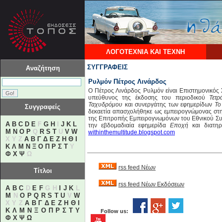
ΛΟΓΟΤΕΧΝΙΑ ΚΑΙ ΤΕΧΝΗ
ΣΥΓΓΡΑΦΕΙΣ
Αναζήτηση
Ρυλμόν Πέτρος Λινάρδος
Ο Πέτρος Λινάρδος Ρυλμόν είναι Επιστημονικός
υπεύθυνος της έκδοσης του περιοδικού
Τετρ
Ταχυδρόμου
και συνεργάτης των εφημερίδων
Το
Συγγραφείς
δεκαετία απασχολήθηκε ως εμπειρογνώμονας στη
της Επιτροπής Εμπειρογνωμόνων του Εθνικού Συμ
A
B
C
D
E
F
G
H
I
J
K
L
την εβδομαδιαία εφημερίδα
Εποχή
και διατηρ
M
N
O
P
Q
R
S
T
U
V
W
withinthemultitude.blogspot.com
X Y Z
Α
Β
Γ
Δ
Ε
Ζ
Η
Θ
Ι
Κ
Λ
Μ
Ν
Ξ
Ο
Π
Ρ
Σ
Τ
Υ
Φ
Χ
Ψ
Ω
rss feed Νέων
Τίτλοι
rss feed Νέων Εκδόσεων
A
B
C
D
E
F
G H
I
J
K
L
M
N
O
P
Q
R
S
T
U
V
W
X Y Z
Α
Β
Γ
Δ
Ε
Ζ
Η
Θ
Ι
Κ
Λ
Μ
Ν
Ξ
Ο
Π
Ρ
Σ
Τ
Υ
Follow us:
Φ
Χ
Ψ
Ω