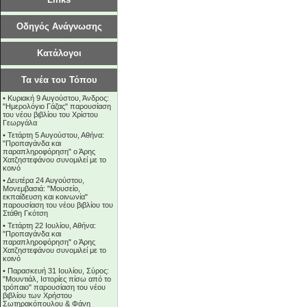
Οδηγός Ανάγνωσης
Κατάλογοι
Τα νέα του Τόπου
•
Κυριακή 9 Αυγούστου, Άνδρος:
"Ημερολόγιο Γάζας" παρουσίαση
του νέου βιβλίου του Χρίστου
Γεωργάλα
•
Τετάρτη 5 Αυγούστου, Αθήνα:
"Προπαγάνδα και
παραπληροφόρηση" ο Άρης
Χατζηστεφάνου συνομιλεί με το
κοινό
•
Δευτέρα 24 Αυγούστου,
Μονεμβασιά: "Μουσείο,
εκπαίδευση και κοινωνία"
παρουσίαση του νέου βιβλίου του
Στάθη Γκότση
•
Τετάρτη 22 Ιουλίου, Αθήνα:
"Προπαγάνδα και
παραπληροφόρηση" ο Άρης
Χατζηστεφάνου συνομιλεί με το
κοινό
•
Παρασκευή 31 Ιουλίου, Σύρος:
"Μουντιάλ, Ιστορίες πίσω από το
τρόπαιο" παρουσίαση του νέου
βιβλίου των Χρήστου
Σωτηρακόπουλου & Φάνη