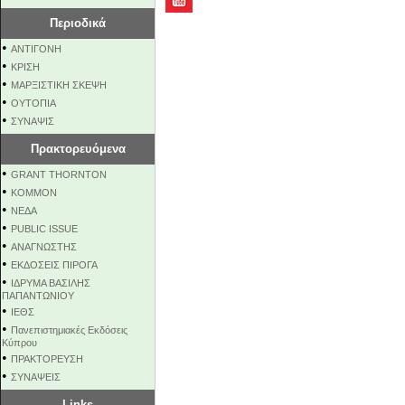
Περιοδικά
•
ΑΝΤΙΓΟΝΗ
•
ΚΡΙΣΗ
•
ΜΑΡΞΙΣΤΙΚΗ ΣΚΕΨΗ
•
ΟΥΤΟΠΙΑ
•
ΣΥΝΑΨΙΣ
Πρακτορευόμενα
•
GRANT THORNTON
•
KOMMON
•
NEΔΑ
•
PUBLIC ISSUE
•
ΑΝΑΓΝΩΣΤΗΣ
•
ΕΚΔΟΣΕΙΣ ΠΙΡΟΓΑ
•
ΙΔΡΥΜΑ ΒΑΣΙΛΗΣ
ΠΑΠΑΝΤΩΝΙΟΥ
•
ΙΕΘΣ
•
Πανεπιστημιακές Εκδόσεις
Κύπρου
•
ΠΡΑΚΤΟΡΕΥΣΗ
•
ΣΥΝΑΨΕΙΣ
Links