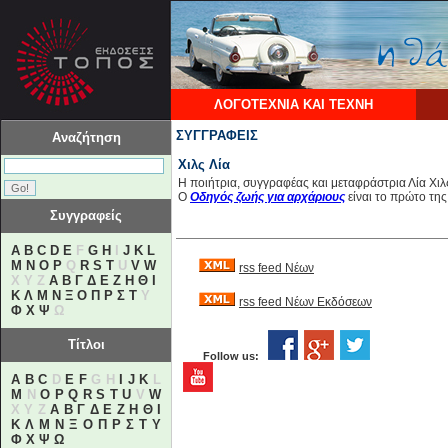
ΛΟΓΟΤΕΧΝΙΑ ΚΑΙ ΤΕΧΝΗ
ΣΥΓΓΡΑΦΕΙΣ
Αναζήτηση
Χιλς Λία
Η ποιήτρια, συγγραφέας και μεταφράστρια Λία Χιλ
Ο
Οδηγός ζωής για αρχάριους
είναι το πρώτο τη
Συγγραφείς
A
B
C
D
E
F
G
H
I
J
K
L
M
N
O
P
Q
R
S
T
U
V
W
rss feed Νέων
X Y Z
Α
Β
Γ
Δ
Ε
Ζ
Η
Θ
Ι
Κ
Λ
Μ
Ν
Ξ
Ο
Π
Ρ
Σ
Τ
Υ
rss feed Νέων Εκδόσεων
Φ
Χ
Ψ
Ω
Τίτλοι
Follow us:
A
B
C
D
E
F
G H
I
J
K
L
M
N
O
P
Q
R
S
T
U
V
W
X Y Z
Α
Β
Γ
Δ
Ε
Ζ
Η
Θ
Ι
Κ
Λ
Μ
Ν
Ξ
Ο
Π
Ρ
Σ
Τ
Υ
Φ
Χ
Ψ
Ω