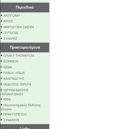
Περιοδικά
•
ΑΝΤΙΓΟΝΗ
•
ΚΡΙΣΗ
•
ΜΑΡΞΙΣΤΙΚΗ ΣΚΕΨΗ
•
ΟΥΤΟΠΙΑ
•
ΣΥΝΑΨΙΣ
Πρακτορευόμενα
•
GRANT THORNTON
•
KOMMON
•
NEΔΑ
•
PUBLIC ISSUE
•
ΑΝΑΓΝΩΣΤΗΣ
•
ΕΚΔΟΣΕΙΣ ΠΙΡΟΓΑ
•
ΙΔΡΥΜΑ ΒΑΣΙΛΗΣ
ΠΑΠΑΝΤΩΝΙΟΥ
•
ΙΕΘΣ
•
Πανεπιστημιακές Εκδόσεις
Κύπρου
•
ΠΡΑΚΤΟΡΕΥΣΗ
•
ΣΥΝΑΨΕΙΣ
Links