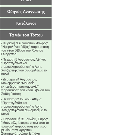
Οδηγός Ανάγνωσης
Κατάλογοι
Τα νέα του Τόπου
•
Κυριακή 9 Αυγούστου, Άνδρος:
"Ημερολόγιο Γάζας" παρουσίαση
του νέου βιβλίου του Χρίστου
Γεωργάλα
•
Τετάρτη 5 Αυγούστου, Αθήνα:
"Προπαγάνδα και
παραπληροφόρηση" ο Άρης
Χατζηστεφάνου συνομιλεί με το
κοινό
•
Δευτέρα 24 Αυγούστου,
Μονεμβασιά: "Μουσείο,
εκπαίδευση και κοινωνία"
παρουσίαση του νέου βιβλίου του
Στάθη Γκότση
•
Τετάρτη 22 Ιουλίου, Αθήνα:
"Προπαγάνδα και
παραπληροφόρηση" ο Άρης
Χατζηστεφάνου συνομιλεί με το
κοινό
•
Παρασκευή 31 Ιουλίου, Σύρος:
"Μουντιάλ, Ιστορίες πίσω από το
τρόπαιο" παρουσίαση του νέου
βιβλίου των Χρήστου
Σωτηρακόπουλου & Φάνη