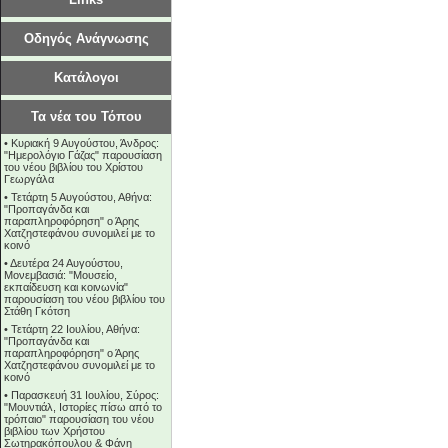
Οδηγός Ανάγνωσης
Κατάλογοι
Τα νέα του Τόπου
•
Κυριακή 9 Αυγούστου, Άνδρος:
"Ημερολόγιο Γάζας" παρουσίαση
του νέου βιβλίου του Χρίστου
Γεωργάλα
•
Τετάρτη 5 Αυγούστου, Αθήνα:
"Προπαγάνδα και
παραπληροφόρηση" ο Άρης
Χατζηστεφάνου συνομιλεί με το
κοινό
•
Δευτέρα 24 Αυγούστου,
Μονεμβασιά: "Μουσείο,
εκπαίδευση και κοινωνία"
παρουσίαση του νέου βιβλίου του
Στάθη Γκότση
•
Τετάρτη 22 Ιουλίου, Αθήνα:
"Προπαγάνδα και
παραπληροφόρηση" ο Άρης
Χατζηστεφάνου συνομιλεί με το
κοινό
•
Παρασκευή 31 Ιουλίου, Σύρος:
"Μουντιάλ, Ιστορίες πίσω από το
τρόπαιο" παρουσίαση του νέου
βιβλίου των Χρήστου
Σωτηρακόπουλου & Φάνη