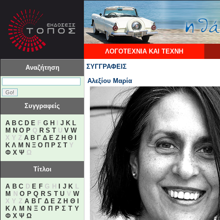
ΛΟΓΟΤΕΧΝΙΑ ΚΑΙ ΤΕΧΝΗ
ΣΥΓΓΡΑΦΕΙΣ
Αναζήτηση
Αλεξίου Μαρία
Συγγραφείς
A
B
C
D
E
F
G
H
I
J
K
L
M
N
O
P
Q
R
S
T
U
V
W
X Y Z
Α
Β
Γ
Δ
Ε
Ζ
Η
Θ
Ι
Κ
Λ
Μ
Ν
Ξ
Ο
Π
Ρ
Σ
Τ
Υ
Φ
Χ
Ψ
Ω
Τίτλοι
A
B
C
D
E
F
G H
I
J
K
L
M
N
O
P
Q
R
S
T
U
V
W
X Y Z
Α
Β
Γ
Δ
Ε
Ζ
Η
Θ
Ι
Κ
Λ
Μ
Ν
Ξ
Ο
Π
Ρ
Σ
Τ
Υ
Φ
Χ
Ψ
Ω