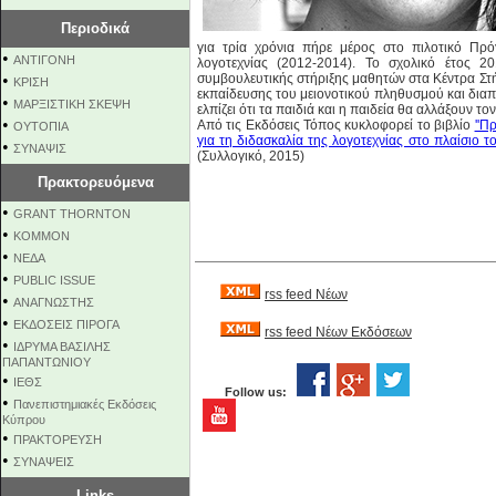
Περιοδικά
για τρία χρόνια πήρε μέρος στο πιλοτικό Πρ
•
ΑΝΤΙΓΟΝΗ
λογοτεχνίας (2012-2014). Το σχολικό έτος 
•
συμβουλευτικής στήριξης μαθητών στα Κέντρα Στ
ΚΡΙΣΗ
εκπαίδευσης του μειονοτικού πληθυσμού και διαπο
•
ΜΑΡΞΙΣΤΙΚΗ ΣΚΕΨΗ
ελπίζει ότι τα παιδιά και η παιδεία θα αλλάξουν το
•
Από τις Εκδόσεις Τόπος κυκλοφορεί το βιβλίο
''Π
ΟΥΤΟΠΙΑ
για τη διδασκαλία της λογοτεχνίας στο πλαίσι
•
ΣΥΝΑΨΙΣ
(Συλλογικό, 2015)
Πρακτορευόμενα
•
GRANT THORNTON
•
KOMMON
•
NEΔΑ
•
PUBLIC ISSUE
rss feed Νέων
•
ΑΝΑΓΝΩΣΤΗΣ
•
ΕΚΔΟΣΕΙΣ ΠΙΡΟΓΑ
rss feed Νέων Εκδόσεων
•
ΙΔΡΥΜΑ ΒΑΣΙΛΗΣ
ΠΑΠΑΝΤΩΝΙΟΥ
•
ΙΕΘΣ
Follow us:
•
Πανεπιστημιακές Εκδόσεις
Κύπρου
•
ΠΡΑΚΤΟΡΕΥΣΗ
•
ΣΥΝΑΨΕΙΣ
Links