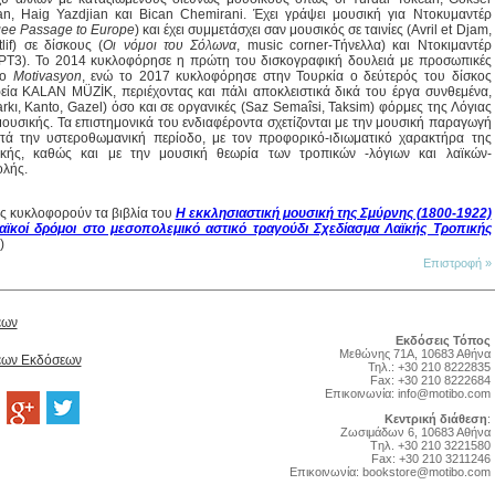
an, Haig Yazdjian και Bican Chemirani. Έχει γράψει μουσική για Ντοκυμαντέρ
gee Passage to Europe
) και έχει συμμετάσχει σαν μουσικός σε ταινίες (Avril et Djam,
lif) σε δίσκους (
Οι νόμοι του Σόλωνα
, music corner-Τήνελλα) και Ντοκιμαντέρ
Τ3). Το 2014 κυκλοφόρησε η πρώτη του δισκογραφική δουλειά με προσωπικές
λο
Motivasyon
, ενώ το 2017 κυκλοφόρησε στην Τουρκία ο δεύτερός του δίσκος
εία KALAN MÜZİK, περιέχοντας και πάλι αποκλειστικά δικά του έργα συνθεμένα,
rkı, Kanto, Gazel) όσο και σε οργανικές (Saz Semaîsi, Taksim) φόρμες της Λόγιας
ουσικής. Τα επιστημονικά του ενδιαφέροντα σχετίζονται με την μουσική παραγωγή
τά την υστεροθωμανική περίοδο, με τον προφορικό-ιδιωματικό χαρακτήρα της
σικής, καθώς και με την μουσική θεωρία των τροπικών -λόγιων και λαϊκών-
ολής.
ος κυκλοφορούν τα βιβλία του
Η εκκλησιαστική μουσική της Σμύρνης (1800-1922)
αϊκοί δρόμοι στο μεσοπολεμικό αστικό τραγούδι Σχεδίασμα Λαϊκής Τροπικής
)
Επιστροφή »
έων
Εκδόσεις Τόπος
Μεθώνης 71Α, 10683 Αθήνα
Νέων Εκδόσεων
Τηλ.: +30 210 8222835
Fax: +30 210 8222684
Επικοινωνία:
info@motibo.com
Κεντρική διάθεση
:
Zωσιμάδων 6, 10683 Αθήνα
Tηλ. +30 210 3221580
Fax: +30 210 3211246
Επικοινωνία:
bookstore@motibo.com