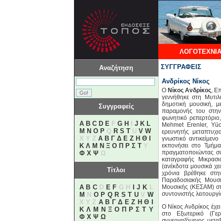
ΛΟΓΟΤΕΧΝΙΑ
ΣΥΓΓΡΑΦΕΙΣ
Αναζήτηση
Ανδρίκος Νίκος
Ο
Νίκος Ανδρίκος
, Ε
γεννήθηκε στη Μυτιλ
δημοτική μουσική, μ
Συγγραφείς
παραμονής του στην
φωνητικό ρεπερτόριο
A
B
C
D
E
F
G
H
I
J
K
L
Mehmet Erenler, Yü
M
N
O
P
Q
R
S
T
U
V
W
ερευνητής μεταπτυχι
X Y Z
Α
Β
Γ
Δ
Ε
Ζ
Η
Θ
Ι
γνωστικό αντικείμεν
Κ
Λ
Μ
Ν
Ξ
Ο
Π
Ρ
Σ
Τ
Υ
εκπονήσει στο Τμήμα
πραγματοποιώντας συ
Φ
Χ
Ψ
Ω
καταγραφής Μικρασι
(ανέκδοτα μουσικά χε
Τίτλοι
χρόνια βρέθηκε στη
Παραδοσιακής Μουσι
A
B
C
D
E
F
G H
I
J
K
L
Μουσικής (ΚΕΣΑΜ) στη
συντονιστής λειτουρ
M
N
O
P
Q
R
S
T
U
V
W
X Y Z
Α
Β
Γ
Δ
Ε
Ζ
Η
Θ
Ι
Ο Νίκος Ανδρίκος έχει
Κ
Λ
Μ
Ν
Ξ
Ο
Π
Ρ
Σ
Τ
Υ
στο Εξωτερικό (Γερ
Φ
Χ
Ψ
Ω
συνεργαζόμενος μετα