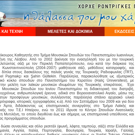
 ΚΑΙ ΤΕΧΝΗ
ΜΕΛΕΤΕΣ ΚΑΙ ΔΟΚΙΜΙΑ
ΕΚΔΟΣΕΙΣ
πίκουρος Καθηγητής στο Τμήμα Μουσικών Σπουδών του Πανεπιστημίου Ιωαννίνων,
ήνη της Λέσβου. Από το 2002 ξεκίνησε την ενασχόλησή του με την τουρκική
ελετώντας σάζι με τον Περικλή Παπαπετρόπουλο, ενώ κατά την διάρκεια της
 Κωνσταντινούπολη (2004-2007) μαθήτευσε σάζι, μεθόδους καταγραφής, και
, δίπλα στους δασκάλους της παλιάς γενιάς της Τουρκικής Ραδιοφωνίας (TRT),
cel Paşmakçı και Şahin Gültekin. Παράλληλα, παρακολούθησε ως εξωτερικός
ακό κύκλο σπουδών στο Πανεπιστήμιο του Κερατίου (Haliç Üniversitesi), με
ο την μελέτη των λαϊκών μουσικών ιδιωμάτων της Τουρκικής επικράτειας. Έχει
 Μουσικών Σπουδών του Ιονίου Πανεπιστημίου τη διδακτορική του διατριβή,
γχρόνως ανθρωπολογική έρευνα, ειδικά στο Βορειοανατολικό Αιγαίο, μέσω της
ατών προσφύγων μουσικών, συλλέγοντας παράλληλα σπάνιο αρχειακό υλικό
ιρόγραφα, ιστορικές ηχογραφήσεις κ.α). Από τον Σεπτέμβριο του 2009 και για δύο
ν Άρτα, διδάσκοντας ως επιστημονικός συνεργάτης στο Τμήμα Λαϊκής και
κής του Τ.Ε.Ι Ηπείρου, ενώ το 2011 ίδρυσε το Κέντρο Σπουδών Ανατολικής
 Μυτιλήνη, το οποίο διευθύνει έως και σήμερα, ως επιστημονικά υπεύθυνος και
γίας προγράμματος σπουδών.
 δώσει συναυλίες και σόλο ρεσιτάλ (φωνή, λάφτα, ταμπούρ, σάζι) στην Ελλάδα και
μανία, Αγγλία, Ιταλία, Πορτογαλία, Βουλγαρία, Τουρκία, Ισραήλ, Γαλλία),
ξύ άλλων με καταξιωμένους διεθνώς μουσικούς όπως οι Yurdal Tokcan, Göksel