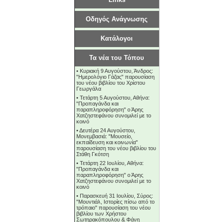
Οδηγός Ανάγνωσης
Κατάλογοι
Τα νέα του Τόπου
•
Κυριακή 9 Αυγούστου, Άνδρος:
"Ημερολόγιο Γάζας" παρουσίαση
του νέου βιβλίου του Χρίστου
Γεωργάλα
•
Τετάρτη 5 Αυγούστου, Αθήνα:
"Προπαγάνδα και
παραπληροφόρηση" ο Άρης
Χατζηστεφάνου συνομιλεί με το
κοινό
•
Δευτέρα 24 Αυγούστου,
Μονεμβασιά: "Μουσείο,
εκπαίδευση και κοινωνία"
παρουσίαση του νέου βιβλίου του
Στάθη Γκότση
•
Τετάρτη 22 Ιουλίου, Αθήνα:
"Προπαγάνδα και
παραπληροφόρηση" ο Άρης
Χατζηστεφάνου συνομιλεί με το
κοινό
•
Παρασκευή 31 Ιουλίου, Σύρος:
"Μουντιάλ, Ιστορίες πίσω από το
τρόπαιο" παρουσίαση του νέου
βιβλίου των Χρήστου
Σωτηρακόπουλου & Φάνη