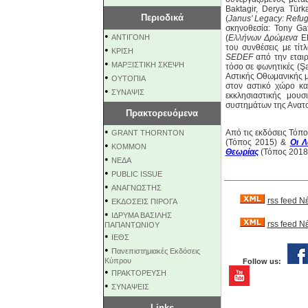
Baktagir, Derya Türk
Περιοδικά
(
Janus’ Legacy: Refu
σκηνοθεσία: Tony Gat
•
ΑΝΤΙΓΟΝΗ
(
Ελλήνων Δρώμενα
ΕΡ
του συνθέσεις με τίτ
•
ΚΡΙΣΗ
SEDEF
από την εταιρ
•
ΜΑΡΞΙΣΤΙΚΗ ΣΚΕΨΗ
τόσο σε φωνητικές (Şa
•
Αστικής Οθωμανικής μ
ΟΥΤΟΠΙΑ
στον αστικό χώρο κα
•
ΣΥΝΑΨΙΣ
εκκλησιαστικής μου
συστημάτων της Ανατ
Πρακτορευόμενα
•
Από τις εκδόσεις Τόπ
GRANT THORNTON
(Τόπος 2015) &
Οι Λ
•
KOMMON
Θεωρίας
(Τόπος 2018
•
NEΔΑ
•
PUBLIC ISSUE
•
ΑΝΑΓΝΩΣΤΗΣ
•
rss feed Ν
ΕΚΔΟΣΕΙΣ ΠΙΡΟΓΑ
•
ΙΔΡΥΜΑ ΒΑΣΙΛΗΣ
rss feed 
ΠΑΠΑΝΤΩΝΙΟΥ
•
ΙΕΘΣ
•
Πανεπιστημιακές Εκδόσεις
Κύπρου
Follow us:
•
ΠΡΑΚΤΟΡΕΥΣΗ
•
ΣΥΝΑΨΕΙΣ
Links