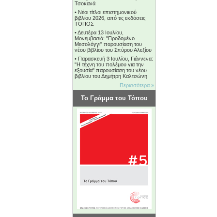
Τσοκανά
•
Νέοι τίτλοι επιστημονικού
βιβλίου 2026, από τις εκδόσεις
ΤΟΠΟΣ
•
Δευτέρα 13 Ιουλίου,
Μονεμβασιά: "Προδομένο
Μεσολόγγι" παρουσίαση του
νέου βιβλίου του Σπύρου Αλεξίου
•
Παρασκευή 3 Ιουλίου, Γιάννενα:
"Η τέχνη του πολέμου για την
εξουσία" παρουσίαση του νέου
βιβλίου του Δημήτρη Καλτσώνη
Περισσότερα »
Το Γράμμα του Τόπου