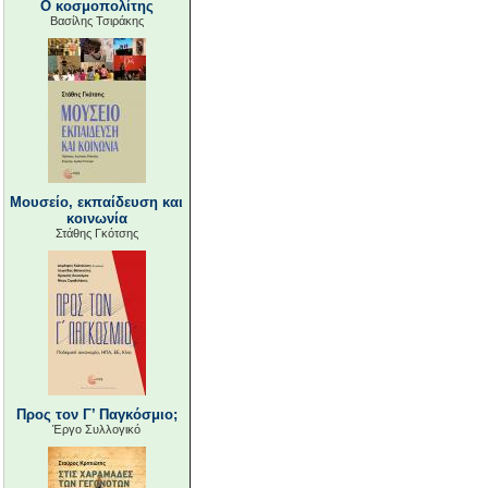
Ο κοσμοπολίτης
Βασίλης Τσιράκης
Μουσείο, εκπαίδευση και
κοινωνία
Στάθης Γκότσης
Προς τον Γ’ Παγκόσμιο;
Έργο Συλλογικό