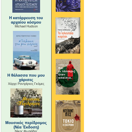
Η κατάρρευση του
αρχαίου κόσμου
Michael Hudson
Η θάλασσα που μου
χάρισες
Χόρχε Ροντρίγκες Γκόμες
Μουσικός περίδρομος
(Νέα Έκδοση)
Νίκος Φωτιάδης