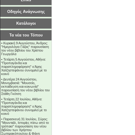
Οδηγός Ανάγνωσης
Κατάλογοι
Τα νέα του Τόπου
•
Κυριακή 9 Αυγούστου, Άνδρος:
"Ημερολόγιο Γάζας" παρουσίαση
του νέου βιβλίου του Χρίστου
Γεωργάλα
•
Τετάρτη 5 Αυγούστου, Αθήνα:
"Προπαγάνδα και
παραπληροφόρηση" ο Άρης
Χατζηστεφάνου συνομιλεί με το
κοινό
•
Δευτέρα 24 Αυγούστου,
Μονεμβασιά: "Μουσείο,
εκπαίδευση και κοινωνία"
παρουσίαση του νέου βιβλίου του
Στάθη Γκότση
•
Τετάρτη 22 Ιουλίου, Αθήνα:
"Προπαγάνδα και
παραπληροφόρηση" ο Άρης
Χατζηστεφάνου συνομιλεί με το
κοινό
•
Παρασκευή 31 Ιουλίου, Σύρος:
"Μουντιάλ, Ιστορίες πίσω από το
τρόπαιο" παρουσίαση του νέου
βιβλίου των Χρήστου
Σωτηρακόπουλου & Φάνη