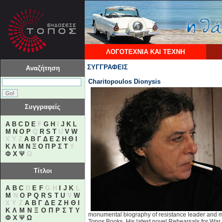
ΛΟΓΟΤΕΧΝΙΑ ΚΑΙ ΤΕΧΝΗ
ΣΥΓΓΡΑΦΕΙΣ
Αναζήτηση
Charitopoulos Dionysis
Συγγραφείς
A
B
C
D
E
F
G
H
I
J
K
L
M
N
O
P
Q
R
S
T
U
V
W
X Y Z
Α
Β
Γ
Δ
Ε
Ζ
Η
Θ
Ι
Κ
Λ
Μ
Ν
Ξ
Ο
Π
Ρ
Σ
Τ
Υ
Φ
Χ
Ψ
Ω
Τίτλοι
A
B
C
D
E
F
G H
I
J
K
L
M
N
O
P
Q
R
S
T
U
V
W
X Y Z
Α
Β
Γ
Δ
Ε
Ζ
Η
Θ
Ι
Κ
Λ
Μ
Ν
Ξ
Ο
Π
Ρ
Σ
Τ
Υ
monumental biography of resistance leader and mili
Φ
Χ
Ψ
Ω
Topos Books. His latest novel Rehearsals for War