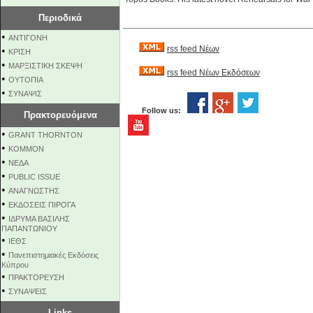
Περιοδικά
•
ΑΝΤΙΓΟΝΗ
rss feed Νέων
•
ΚΡΙΣΗ
•
ΜΑΡΞΙΣΤΙΚΗ ΣΚΕΨΗ
rss feed Νέων Εκδόσεων
•
ΟΥΤΟΠΙΑ
•
ΣΥΝΑΨΙΣ
Follow us:
Πρακτορευόμενα
•
GRANT THORNTON
•
KOMMON
•
NEΔΑ
•
PUBLIC ISSUE
•
ΑΝΑΓΝΩΣΤΗΣ
•
ΕΚΔΟΣΕΙΣ ΠΙΡΟΓΑ
•
ΙΔΡΥΜΑ ΒΑΣΙΛΗΣ
ΠΑΠΑΝΤΩΝΙΟΥ
•
ΙΕΘΣ
•
Πανεπιστημιακές Εκδόσεις
Κύπρου
•
ΠΡΑΚΤΟΡΕΥΣΗ
•
ΣΥΝΑΨΕΙΣ
Links