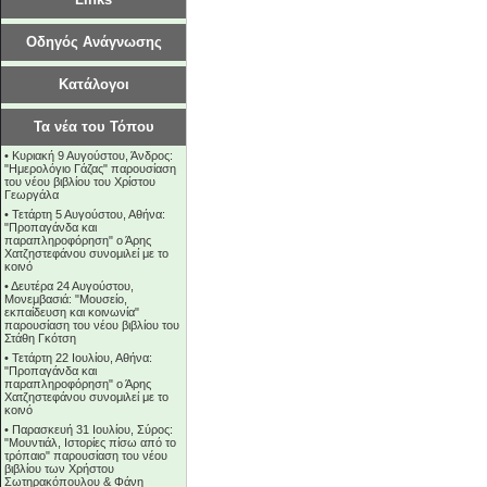
Οδηγός Ανάγνωσης
Κατάλογοι
Τα νέα του Τόπου
•
Κυριακή 9 Αυγούστου, Άνδρος:
"Ημερολόγιο Γάζας" παρουσίαση
του νέου βιβλίου του Χρίστου
Γεωργάλα
•
Τετάρτη 5 Αυγούστου, Αθήνα:
"Προπαγάνδα και
παραπληροφόρηση" ο Άρης
Χατζηστεφάνου συνομιλεί με το
κοινό
•
Δευτέρα 24 Αυγούστου,
Μονεμβασιά: "Μουσείο,
εκπαίδευση και κοινωνία"
παρουσίαση του νέου βιβλίου του
Στάθη Γκότση
•
Τετάρτη 22 Ιουλίου, Αθήνα:
"Προπαγάνδα και
παραπληροφόρηση" ο Άρης
Χατζηστεφάνου συνομιλεί με το
κοινό
•
Παρασκευή 31 Ιουλίου, Σύρος:
"Μουντιάλ, Ιστορίες πίσω από το
τρόπαιο" παρουσίαση του νέου
βιβλίου των Χρήστου
Σωτηρακόπουλου & Φάνη