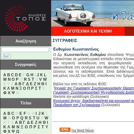
ΛΟΓΟΤΕΧΝΙΑ ΚΑΙ ΤΕΧΝΗ
ΣΥΓΓΡΑΦΕΙΣ
Αναζήτηση
Ευθυμίου Κωνσταντίνος
Ο Δρ.
Κωνσταντίνος Ευθυμίου
σπούδασε Ψυχολο
Ειδικεύτηκε σε μεταπτυχιακό επίπεδο στην Κλινι
την τετραετή εκπαίδευση στη ψυχοθεραπεία 
Συγγραφείς
ακολούθησε στη συνέχεια στο Muenster της Γερμ
ζεύγους και τη σεξοθεραπεία. Είναι Διδάκτορ
A
B
C
D
E
F
G
H
I
J
K
L
και μέλος του ΔΣ του ΙΕΘΣ, υπεύθυνος του Τμήμα
M
N
O
P
Q
R
S
T
U
V
W
X Y Z
Α
Β
Γ
Δ
Ε
Ζ
Η
Θ
Ι
Βιβλία του από τις εκδόσεις ΙΕΘΣ:
Κ
Λ
Μ
Ν
Ξ
Ο
Π
Ρ
Σ
Τ
Υ
Τ
εχνικές της Γνωσιακής Συμπεριφοριστικής Θεραπ
Γνωσιακή- Συμπεριφοριστική Ψυχοθεραπεία Δια
Φ
Χ
Ψ
Ω
Νικήστε την κατάθλιψη
(Συλλογικό)
Κοινωνικό άγχος, διεκδικητικότητα και κοινωνική 
Τίτλοι
Παρέμβαση στη Σχιζοφρένεια
(Συλλογικό)
A
B
C
D
E
F
G H
I
J
K
L
M
N
O
P
Q
R
S
T
U
V
W
X Y Z
Α
Β
Γ
Δ
Ε
Ζ
Η
Θ
Ι
Κ
Λ
Μ
Ν
Ξ
Ο
Π
Ρ
Σ
Τ
Υ
rss feed Νέων
Φ
Χ
Ψ
Ω