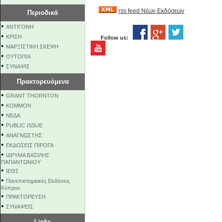
rss feed Νέων Εκδόσεων
Περιοδικά
•
ΑΝΤΙΓΟΝΗ
•
ΚΡΙΣΗ
Follow us:
•
ΜΑΡΞΙΣΤΙΚΗ ΣΚΕΨΗ
•
ΟΥΤΟΠΙΑ
•
ΣΥΝΑΨΙΣ
Πρακτορευόμενα
•
GRANT THORNTON
•
KOMMON
•
NEΔΑ
•
PUBLIC ISSUE
•
ΑΝΑΓΝΩΣΤΗΣ
•
ΕΚΔΟΣΕΙΣ ΠΙΡΟΓΑ
•
ΙΔΡΥΜΑ ΒΑΣΙΛΗΣ
ΠΑΠΑΝΤΩΝΙΟΥ
•
ΙΕΘΣ
•
Πανεπιστημιακές Εκδόσεις
Κύπρου
•
ΠΡΑΚΤΟΡΕΥΣΗ
•
ΣΥΝΑΨΕΙΣ
Links