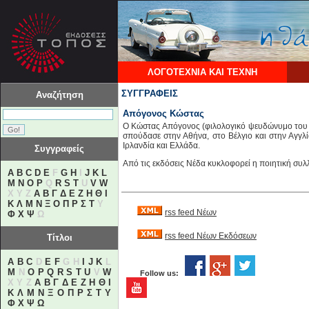
ΛΟΓΟΤΕΧΝΙΑ ΚΑΙ ΤΕΧΝΗ
ΣΥΓΓΡΑΦΕΙΣ
Αναζήτηση
Απόγονος Κώστας
Ο Κώστας Απόγονος (φιλολογικό ψευδώνυμο του Κ
σπούδασε στην Αθήνα, στο Βέλγιο και στην Αγγλί
Ιρλανδία και Ελλάδα.
Συγγραφείς
Από τις εκδόσεις Νέδα κυκλοφορεί η ποιητική συ
A
B
C
D
E
F
G
H
I
J
K
L
M
N
O
P
Q
R
S
T
U
V
W
X Y Z
Α
Β
Γ
Δ
Ε
Ζ
Η
Θ
Ι
Κ
Λ
Μ
Ν
Ξ
Ο
Π
Ρ
Σ
Τ
Υ
rss feed Νέων
Φ
Χ
Ψ
Ω
rss feed Νέων Εκδόσεων
Τίτλοι
A
B
C
D
E
F
G H
I
J
K
L
M
N
O
P
Q
R
S
T
U
V
W
Follow us:
X Y Z
Α
Β
Γ
Δ
Ε
Ζ
Η
Θ
Ι
Κ
Λ
Μ
Ν
Ξ
Ο
Π
Ρ
Σ
Τ
Υ
Φ
Χ
Ψ
Ω