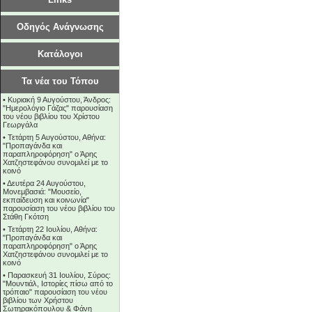
Οδηγός Ανάγνωσης
Κατάλογοι
Τα νέα του Τόπου
•
Κυριακή 9 Αυγούστου, Άνδρος:
"Ημερολόγιο Γάζας" παρουσίαση
του νέου βιβλίου του Χρίστου
Γεωργάλα
•
Τετάρτη 5 Αυγούστου, Αθήνα:
"Προπαγάνδα και
παραπληροφόρηση" ο Άρης
Χατζηστεφάνου συνομιλεί με το
κοινό
•
Δευτέρα 24 Αυγούστου,
Μονεμβασιά: "Μουσείο,
εκπαίδευση και κοινωνία"
παρουσίαση του νέου βιβλίου του
Στάθη Γκότση
•
Τετάρτη 22 Ιουλίου, Αθήνα:
"Προπαγάνδα και
παραπληροφόρηση" ο Άρης
Χατζηστεφάνου συνομιλεί με το
κοινό
•
Παρασκευή 31 Ιουλίου, Σύρος:
"Μουντιάλ, Ιστορίες πίσω από το
τρόπαιο" παρουσίαση του νέου
βιβλίου των Χρήστου
Σωτηρακόπουλου & Φάνη