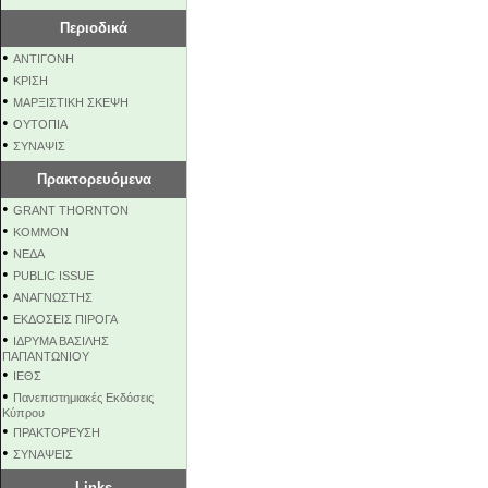
Περιοδικά
•
ΑΝΤΙΓΟΝΗ
•
ΚΡΙΣΗ
•
ΜΑΡΞΙΣΤΙΚΗ ΣΚΕΨΗ
•
ΟΥΤΟΠΙΑ
•
ΣΥΝΑΨΙΣ
Πρακτορευόμενα
•
GRANT THORNTON
•
KOMMON
•
NEΔΑ
•
PUBLIC ISSUE
•
ΑΝΑΓΝΩΣΤΗΣ
•
ΕΚΔΟΣΕΙΣ ΠΙΡΟΓΑ
•
ΙΔΡΥΜΑ ΒΑΣΙΛΗΣ
ΠΑΠΑΝΤΩΝΙΟΥ
•
ΙΕΘΣ
•
Πανεπιστημιακές Εκδόσεις
Κύπρου
•
ΠΡΑΚΤΟΡΕΥΣΗ
•
ΣΥΝΑΨΕΙΣ
Links