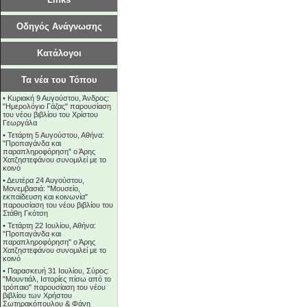
Οδηγός Ανάγνωσης
Κατάλογοι
Τα νέα του Τόπου
•
Κυριακή 9 Αυγούστου, Άνδρος:
"Ημερολόγιο Γάζας" παρουσίαση
του νέου βιβλίου του Χρίστου
Γεωργάλα
•
Τετάρτη 5 Αυγούστου, Αθήνα:
"Προπαγάνδα και
παραπληροφόρηση" ο Άρης
Χατζηστεφάνου συνομιλεί με το
κοινό
•
Δευτέρα 24 Αυγούστου,
Μονεμβασιά: "Μουσείο,
εκπαίδευση και κοινωνία"
παρουσίαση του νέου βιβλίου του
Στάθη Γκότση
•
Τετάρτη 22 Ιουλίου, Αθήνα:
"Προπαγάνδα και
παραπληροφόρηση" ο Άρης
Χατζηστεφάνου συνομιλεί με το
κοινό
•
Παρασκευή 31 Ιουλίου, Σύρος:
"Μουντιάλ, Ιστορίες πίσω από το
τρόπαιο" παρουσίαση του νέου
βιβλίου των Χρήστου
Σωτηρακόπουλου & Φάνη