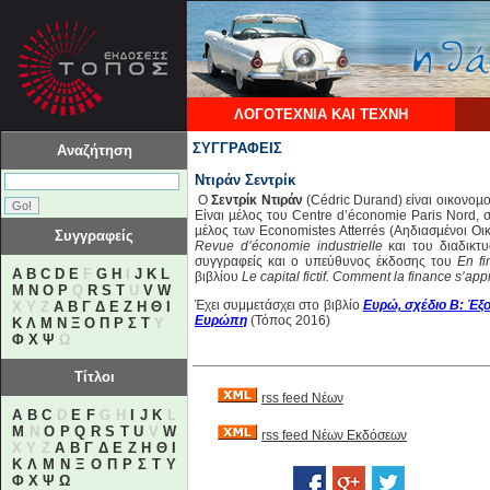
ΛΟΓΟΤΕΧΝΙΑ ΚΑΙ ΤΕΧΝΗ
ΣΥΓΓΡΑΦΕΙΣ
Αναζήτηση
Ντιράν Σεντρίκ
Ο
Σεντρίκ Ντιράν
(Cédric Durand) είναι οικονοµο
Είναι µέλος του Centre d’économie Paris Nord,
µέλος των Economistes Atterrés (Αηδιασµένοι Οι
Συγγραφείς
Revue d’économie industrielle
και του διαδικτ
συγγραφείς και ο υπεύθυνος έκδοσης του
En fi
A
B
C
D
E
F
G
H
I
J
K
L
βιβλίου
Le capital fictif. Comment la finance s’app
M
N
O
P
Q
R
S
T
U
V
W
Έχει συμμετάσχει στο βιβλίο
Ευρώ, σχέδιο Β: Έξο
X Y Z
Α
Β
Γ
Δ
Ε
Ζ
Η
Θ
Ι
Ευρώπη
(Τόπος 2016)
Κ
Λ
Μ
Ν
Ξ
Ο
Π
Ρ
Σ
Τ
Υ
Φ
Χ
Ψ
Ω
Τίτλοι
rss feed Νέων
A
B
C
D
E
F
G H
I
J
K
L
M
N
O
P
Q
R
S
T
U
V
W
rss feed Νέων Εκδόσεων
X Y Z
Α
Β
Γ
Δ
Ε
Ζ
Η
Θ
Ι
Κ
Λ
Μ
Ν
Ξ
Ο
Π
Ρ
Σ
Τ
Υ
Φ
Χ
Ψ
Ω