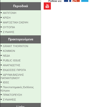
Follow us:
Περιοδικά
•
ΑΝΤΙΓΟΝΗ
•
ΚΡΙΣΗ
•
ΜΑΡΞΙΣΤΙΚΗ ΣΚΕΨΗ
•
ΟΥΤΟΠΙΑ
•
ΣΥΝΑΨΙΣ
Πρακτορευόμενα
•
GRANT THORNTON
•
KOMMON
•
NEΔΑ
•
PUBLIC ISSUE
•
ΑΝΑΓΝΩΣΤΗΣ
•
ΕΚΔΟΣΕΙΣ ΠΙΡΟΓΑ
•
ΙΔΡΥΜΑ ΒΑΣΙΛΗΣ
ΠΑΠΑΝΤΩΝΙΟΥ
•
ΙΕΘΣ
•
Πανεπιστημιακές Εκδόσεις
Κύπρου
•
ΠΡΑΚΤΟΡΕΥΣΗ
•
ΣΥΝΑΨΕΙΣ
Links