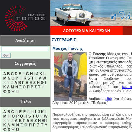
ΛΟΓΟΤΕΧΝΙΑ ΚΑΙ ΤΕΧΝΗ
ΣΥΓΓΡΑΦΕΙΣ
Αναζήτηση
Μόσχος Γιάννης
Ο
Γιάννης Μόσχος
(γεν. 
Σπούδασε Οικονομικές Επι
(με μεταπτυχιακές σπουδές
Συγγραφείς
ιδιωτικός υπάλληλος. Γράφ
στη συλλογή
Ιπτάμενο πλο
A
B
C
D
E
F
G
H
I
J
K
L
πρώτο του μυθιστόρημα μ
M
N
O
P
Q
R
S
T
U
V
W
λίστα βραβείων το
X Y Z
Α
Β
Γ
Δ
Ε
Ζ
Η
Θ
Ι
«Πρωτοεμφανιζόμενοι π
Κ
Λ
Μ
Ν
Ξ
Ο
Π
Ρ
Σ
Τ
Υ
μυθιστόρημά του:
Και ο
κυκλοφόρησε το νέο βιβλίο
Φ
Χ
Ψ
Ω
Διαβάστε
εδώ
ένα διήγημ
Τίτλοι
Αύγουστο 2019 με τίτλο "Το θέρος".
A
B
C
D
E
F
G H
I
J
K
L
Παρακολουθήστε
την παρουσίαση εφ' όλης της 
M
N
O
P
Q
R
S
T
U
V
W
που πραγματοποιήθηκε στο βιβλιοπωλείο
Mo
X Y Z
Α
Β
Γ
Δ
Ε
Ζ
Η
Θ
Ι
συγγραφέα παρουσίασαν ο ομότιμος καθηγ
Κ
Λ
Μ
Ν
Ξ
Ο
Π
Ρ
Σ
Τ
Υ
δημοσιογράφος και ραδιοφωνική παραγωγός Ε
Φ
Χ
Ψ
Ω