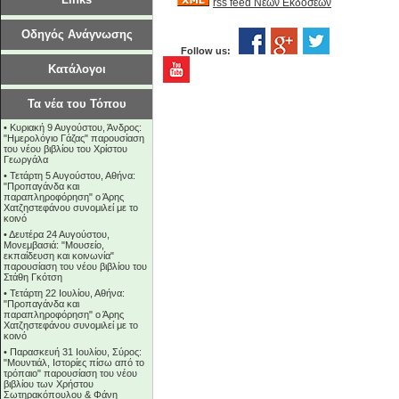
rss feed Νέων Εκδόσεων
Οδηγός Ανάγνωσης
Follow us:
Κατάλογοι
Τα νέα του Τόπου
•
Κυριακή 9 Αυγούστου, Άνδρος:
"Ημερολόγιο Γάζας" παρουσίαση
του νέου βιβλίου του Χρίστου
Γεωργάλα
•
Τετάρτη 5 Αυγούστου, Αθήνα:
"Προπαγάνδα και
παραπληροφόρηση" ο Άρης
Χατζηστεφάνου συνομιλεί με το
κοινό
•
Δευτέρα 24 Αυγούστου,
Μονεμβασιά: "Μουσείο,
εκπαίδευση και κοινωνία"
παρουσίαση του νέου βιβλίου του
Στάθη Γκότση
•
Τετάρτη 22 Ιουλίου, Αθήνα:
"Προπαγάνδα και
παραπληροφόρηση" ο Άρης
Χατζηστεφάνου συνομιλεί με το
κοινό
•
Παρασκευή 31 Ιουλίου, Σύρος:
"Μουντιάλ, Ιστορίες πίσω από το
τρόπαιο" παρουσίαση του νέου
βιβλίου των Χρήστου
Σωτηρακόπουλου & Φάνη