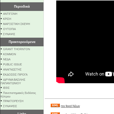
Περιοδικά
•
ΑΝΤΙΓΟΝΗ
•
ΚΡΙΣΗ
•
ΜΑΡΞΙΣΤΙΚΗ ΣΚΕΨΗ
•
ΟΥΤΟΠΙΑ
•
ΣΥΝΑΨΙΣ
Πρακτορευόμενα
•
GRANT THORNTON
•
KOMMON
•
NEΔΑ
•
PUBLIC ISSUE
•
ΑΝΑΓΝΩΣΤΗΣ
•
ΕΚΔΟΣΕΙΣ ΠΙΡΟΓΑ
•
ΙΔΡΥΜΑ ΒΑΣΙΛΗΣ
ΠΑΠΑΝΤΩΝΙΟΥ
•
ΙΕΘΣ
•
Πανεπιστημιακές Εκδόσεις
Κύπρου
•
ΠΡΑΚΤΟΡΕΥΣΗ
•
rss feed Νέων
ΣΥΝΑΨΕΙΣ
Links