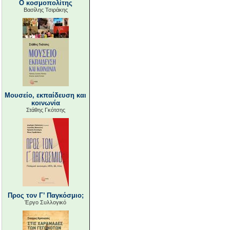
Ο κοσμοπολίτης
Βασίλης Τσιράκης
Μουσείο, εκπαίδευση και
κοινωνία
Στάθης Γκότσης
Προς τον Γ’ Παγκόσμιο;
Έργο Συλλογικό