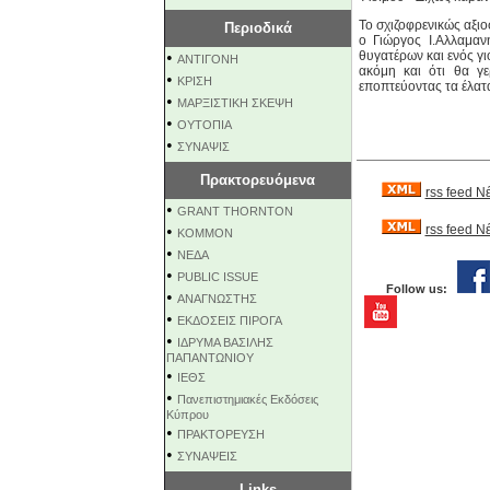
Το σχιζοφρενικώς αξιοσ
Περιοδικά
ο Γιώργος Ι.Αλλαμαν
•
θυγατέρων και ενός γιο
ΑΝΤΙΓΟΝΗ
ακόμη και ότι θα γ
•
ΚΡΙΣΗ
εποπτεύοντας τα έλατα
•
ΜΑΡΞΙΣΤΙΚΗ ΣΚΕΨΗ
•
ΟΥΤΟΠΙΑ
•
ΣΥΝΑΨΙΣ
Πρακτορευόμενα
rss feed Ν
•
GRANT THORNTON
•
rss feed 
KOMMON
•
NEΔΑ
•
PUBLIC ISSUE
Follow us:
•
ΑΝΑΓΝΩΣΤΗΣ
•
ΕΚΔΟΣΕΙΣ ΠΙΡΟΓΑ
•
ΙΔΡΥΜΑ ΒΑΣΙΛΗΣ
ΠΑΠΑΝΤΩΝΙΟΥ
•
ΙΕΘΣ
•
Πανεπιστημιακές Εκδόσεις
Κύπρου
•
ΠΡΑΚΤΟΡΕΥΣΗ
•
ΣΥΝΑΨΕΙΣ
Links