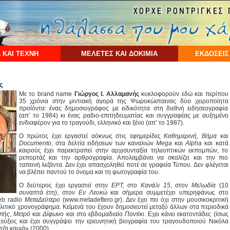
 ΚΑΙ ΤΕΧΝΗ
ΜΕΛΕΤΕΣ ΚΑΙ ΔΟΚΙΜΙΑ
ΕΚΔΟΣΕΙΣ
ς
Με το brand name
Γιώργος Ι. Αλλαμανής
κυκλοφορούν εδώ και περίπου
35 χρόνια στην μιντιακή αγορά της Ψωροκώσταινας δύο χειροποίητα
προΐόντα: ένας δημοσιογράφος με ειδικότητα στη διεθνή ειδησεογραφία
(απ’ το 1984) κι ένας ραδιο-επιτηδευματίας και συγγραφέας με αυξημένο
ενδιαφέρον για το τραγούδι, ελληνικό και ξένο (απ’ το 1987).
Ο πρώτος έχει εργαστεί αόκνως στις εφημερίδες
Καθημερινή, Βήμα
και
Documento
, στα δελτία ειδήσεων των καναλιών
Mega
και
Alpha
και κατά
καιρούς έχει παρεκτραπεί στην αρχισυνταξία τηλεοπτικών εκπομπών, το
ρεπορτάζ και την αρθρογραφία. Απολαμβάνει να σκαλίζει και την πιο
ταπεινή λεζάντα. Δεν έχει απασχοληθεί ποτέ σε γραφεία Τύπου. Δεν φλέγεται
να βλέπει παντού το όνομα και τη φωτογραφία του.
Ο δεύτερος έχει εργαστεί στην
ΕΡΤ,
στο
Κανάλι 15
, στον
Μελωδία
(10
συναπτά έτη), στον
Εν Λευκώ
και σήμερα συμμετέχει υπερηφάνως στο
eb radio
ΜεταΔεύτερο
(www.metadeftero.gr). Δεν έχει πει όχι στην μουσικοκριτική
ολιτικό χρονογράφημα. Κείμενά του έχουν δημοσιευτεί μεταξύ άλλων στα περιοδικά
τής
,
Μετρό
και
Δίφωνο
και στο εβδομαδιαίο
Ποντίκι
. Εχει κάνει εκατοντάδες (ίσως
εντεύξεις και έχει συγγράψει την ερευνητική βιογραφία του τραγουδοποιού Νικόλα
τζα καμιά» (2000).