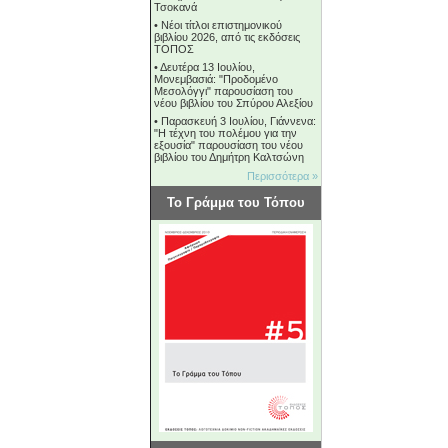
Τσοκανά
•
Νέοι τίτλοι επιστημονικού
βιβλίου 2026, από τις εκδόσεις
ΤΟΠΟΣ
•
Δευτέρα 13 Ιουλίου,
Μονεμβασιά: "Προδομένο
Μεσολόγγι" παρουσίαση του
νέου βιβλίου του Σπύρου Αλεξίου
•
Παρασκευή 3 Ιουλίου, Γιάννενα:
"Η τέχνη του πολέμου για την
εξουσία" παρουσίαση του νέου
βιβλίου του Δημήτρη Καλτσώνη
Περισσότερα »
Το Γράμμα του Τόπου