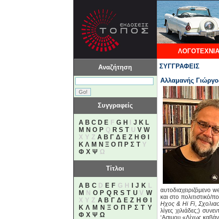
ΛΟΓΟΤΕΧΝΙΑ
ΣΥΓΓΡΑΦΕΙΣ
Αναζήτηση
Αλλαμανής Γιώργο
Συγγραφείς
A
B
C
D
E
F
G
H
I
J
K
L
M
N
O
P
Q
R
S
T
U
V
W
X Y Z
Α
Β
Γ
Δ
Ε
Ζ
Η
Θ
Ι
Κ
Λ
Μ
Ν
Ξ
Ο
Π
Ρ
Σ
Τ
Υ
Φ
Χ
Ψ
Ω
Τίτλοι
A
B
C
D
E
F
G H
I
J
K
L
αυτοδιαχειριζόμενο w
M
N
O
P
Q
R
S
T
U
V
W
και στο πολιτιστικό/π
X Y Z
Α
Β
Γ
Δ
Ε
Ζ
Η
Θ
Ι
Ηχος & Hi Fi
,
Σχολιασ
Κ
Λ
Μ
Ν
Ξ
Ο
Π
Ρ
Σ
Τ
Υ
λίγες χιλιάδες;) συν
Φ
Χ
Ψ
Ω
‘Ασιμου «Δίχως καβάν