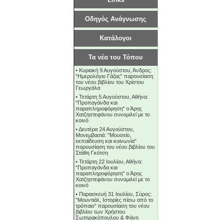
Οδηγός Ανάγνωσης
Κατάλογοι
Τα νέα του Τόπου
•
Κυριακή 9 Αυγούστου, Άνδρος:
"Ημερολόγιο Γάζας" παρουσίαση
του νέου βιβλίου του Χρίστου
Γεωργάλα
•
Τετάρτη 5 Αυγούστου, Αθήνα:
"Προπαγάνδα και
παραπληροφόρηση" ο Άρης
Χατζηστεφάνου συνομιλεί με το
κοινό
•
Δευτέρα 24 Αυγούστου,
Μονεμβασιά: "Μουσείο,
εκπαίδευση και κοινωνία"
παρουσίαση του νέου βιβλίου του
Στάθη Γκότση
•
Τετάρτη 22 Ιουλίου, Αθήνα:
"Προπαγάνδα και
παραπληροφόρηση" ο Άρης
Χατζηστεφάνου συνομιλεί με το
κοινό
•
Παρασκευή 31 Ιουλίου, Σύρος:
"Μουντιάλ, Ιστορίες πίσω από το
τρόπαιο" παρουσίαση του νέου
βιβλίου των Χρήστου
Σωτηρακόπουλου & Φάνη