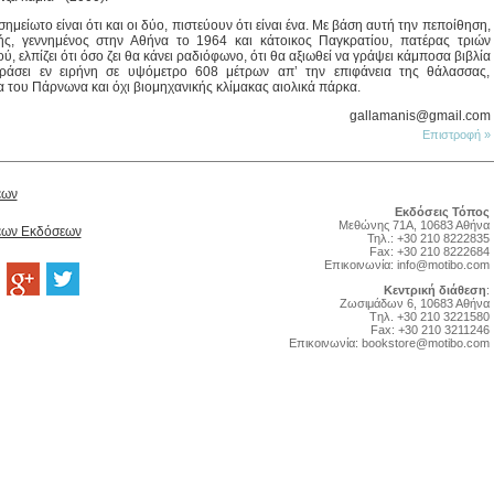
ημείωτο είναι ότι και οι δύο, πιστεύουν ότι είναι ένα. Με βάση αυτή την πεποίθηση,
ής, γεννημένος στην Αθήνα το 1964 και κάτοικος Παγκρατίου, πατέρας τριών
ύ, ελπίζει ότι όσο ζει θα κάνει ραδιόφωνο, ότι θα αξιωθεί να γράψει κάμποσα βιβλία
εράσει εν ειρήνη σε υψόμετρο 608 μέτρων απ’ την επιφάνεια της θάλασσας,
 του Πάρνωνα και όχι βιομηχανικής κλίμακας αιολικά πάρκα.
gallamanis@gmail.com
Επιστροφή »
έων
Εκδόσεις Τόπος
Μεθώνης 71Α, 10683 Αθήνα
Νέων Εκδόσεων
Τηλ.: +30 210 8222835
Fax: +30 210 8222684
Επικοινωνία:
info@motibo.com
Κεντρική διάθεση
:
Zωσιμάδων 6, 10683 Αθήνα
Tηλ. +30 210 3221580
Fax: +30 210 3211246
Επικοινωνία:
bookstore@motibo.com