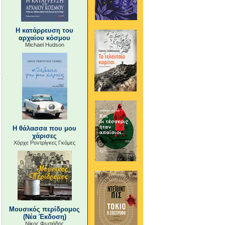
Η κατάρρευση του
αρχαίου κόσμου
Michael Hudson
Η θάλασσα που μου
χάρισες
Χόρχε Ροντρίγκες Γκόμες
Μουσικός περίδρομος
(Νέα Έκδοση)
Νίκος Φωτιάδης