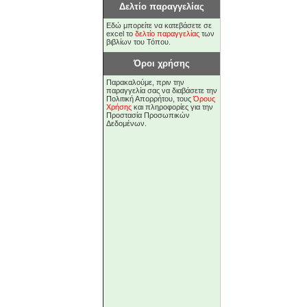
Δελτίο παραγγελίας
Εδώ μπορείτε να κατεβάσετε σε
excel το
δελτίο παραγγελίας
των
βιβλίων του Τόπου.
Όροι χρήσης
Παρακαλούμε, πριν την
παραγγελία σας να διαβάσετε την
Πολιτική Απορρήτου, τους
Όρους
Χρήσης
και πληροφορίες για την
Προστασία Προσωπικών
Δεδομένων.