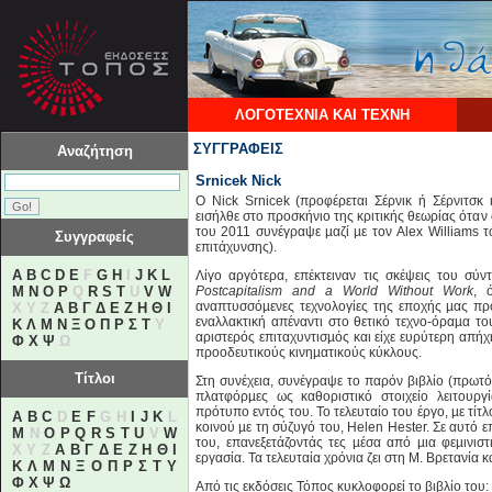
ΛΟΓΟΤΕΧΝΙΑ ΚΑΙ ΤΕΧΝΗ
ΣΥΓΓΡΑΦΕΙΣ
Αναζήτηση
Srnicek Nick
O Nick Srnicek (προφέρεται Σέρνικ ή Σέρνιτσκ 
εισήλθε στο προσκήνιο της κριτικής θεωρίας ότα
του 2011 συνέγραψε µαζί µε τον Alex Williams 
Συγγραφείς
επιτάχυνσης).
A
B
C
D
E
F
G
H
I
J
K
L
Λίγο αργότερα, επέκτειναν τις σκέψεις του σύν
M
N
O
P
Q
R
S
T
U
V
W
Postcapitalism and a World Without Work
, 
αναπτυσσόµενες τεχνολογίες της εποχής µας πρ
X Y Z
Α
Β
Γ
Δ
Ε
Ζ
Η
Θ
Ι
εναλλακτική απέναντι στο θετικό τεχνο-όραµα τ
Κ
Λ
Μ
Ν
Ξ
Ο
Π
Ρ
Σ
Τ
Υ
αριστερός επιταχυντισµός και είχε ευρύτερη απήχ
Φ
Χ
Ψ
Ω
προοδευτικούς κινηµατικούς κύκλους.
Τίτλοι
Στη συνέχεια, συνέγραψε το παρόν βιβλίο (πρωτ
πλατφόρµες ως καθοριστικό στοιχείο λειτουργ
πρότυπο εντός του. Το τελευταίο του έργο, µε τίτ
A
B
C
D
E
F
G H
I
J
K
L
κοινού µε τη σύζυγό του, Helen Hester. Σε αυτό 
M
N
O
P
Q
R
S
T
U
V
W
του, επανεξετάζοντάς τες µέσα από µια φεµινισ
X Y Z
Α
Β
Γ
Δ
Ε
Ζ
Η
Θ
Ι
εργασία. Τα τελευταία χρόνια ζει στη Μ. Βρετανία κ
Κ
Λ
Μ
Ν
Ξ
Ο
Π
Ρ
Σ
Τ
Υ
Φ
Χ
Ψ
Ω
Από τις εκδόσεις Τόπος κυκλοφορεί το βιβλίο του: