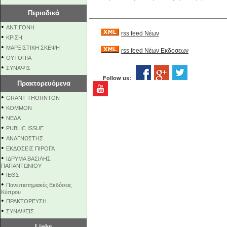
Περιοδικά
•
ΑΝΤΙΓΟΝΗ
rss feed Νέων
•
ΚΡΙΣΗ
•
ΜΑΡΞΙΣΤΙΚΗ ΣΚΕΨΗ
rss feed Νέων Εκδόσεων
•
ΟΥΤΟΠΙΑ
•
ΣΥΝΑΨΙΣ
Follow us:
Πρακτορευόμενα
•
GRANT THORNTON
•
KOMMON
•
NEΔΑ
•
PUBLIC ISSUE
•
ΑΝΑΓΝΩΣΤΗΣ
•
ΕΚΔΟΣΕΙΣ ΠΙΡΟΓΑ
•
ΙΔΡΥΜΑ ΒΑΣΙΛΗΣ
ΠΑΠΑΝΤΩΝΙΟΥ
•
ΙΕΘΣ
•
Πανεπιστημιακές Εκδόσεις
Κύπρου
•
ΠΡΑΚΤΟΡΕΥΣΗ
•
ΣΥΝΑΨΕΙΣ
Links