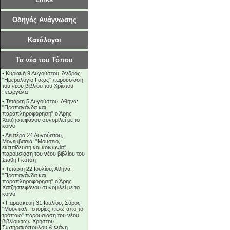
Οδηγός Ανάγνωσης
Κατάλογοι
Τα νέα του Τόπου
•
Κυριακή 9 Αυγούστου, Άνδρος:
"Ημερολόγιο Γάζας" παρουσίαση
του νέου βιβλίου του Χρίστου
Γεωργάλα
•
Τετάρτη 5 Αυγούστου, Αθήνα:
"Προπαγάνδα και
παραπληροφόρηση" ο Άρης
Χατζηστεφάνου συνομιλεί με το
κοινό
•
Δευτέρα 24 Αυγούστου,
Μονεμβασιά: "Μουσείο,
εκπαίδευση και κοινωνία"
παρουσίαση του νέου βιβλίου του
Στάθη Γκότση
•
Τετάρτη 22 Ιουλίου, Αθήνα:
"Προπαγάνδα και
παραπληροφόρηση" ο Άρης
Χατζηστεφάνου συνομιλεί με το
κοινό
•
Παρασκευή 31 Ιουλίου, Σύρος:
"Μουντιάλ, Ιστορίες πίσω από το
τρόπαιο" παρουσίαση του νέου
βιβλίου των Χρήστου
Σωτηρακόπουλου & Φάνη